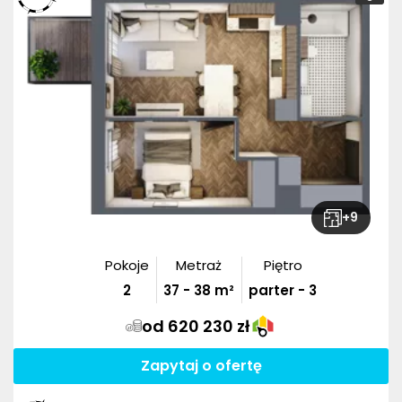
+
9
Pokoje
Metraż
Piętro
2
37
-
38
m²
parter - 3
od 620 230 zł
Zapytaj o ofertę