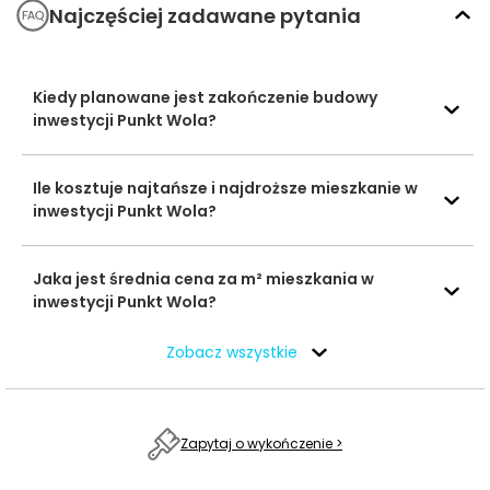
Typ usługi
Nazwa usługi
Odległość
Najczęściej zadawane pytania
pieszo
s
Radość
566 m
7 min
Przedszkola
Kiedy planowane jest zakończenie budowy
Chatka
995 m
12 min
inwestycji Punkt Wola?
Niedźwiadka
Publiczne Liceum
Ile kosztuje najtańsze i najdroższe mieszkanie w
Ogólnokształcące
1633 m
21 min
inwestycji Punkt Wola?
Jezuitów im. św.
Szkoły
Stanisława Kostki
średnie
Jaka jest średnia cena za m² mieszkania w
Zespół Szkół
1669 m
21 min
inwestycji Punkt Wola?
Elektrycznych nr 1
Wydział
Zobacz wszystkie
Farmaceutyczny
3106 m
40 min
UJ
Uczelnie
wyższe
Seminarium
Zapytaj o wykończenie >
Duchowne
3138 m
41 min
Misjonarzy Matki