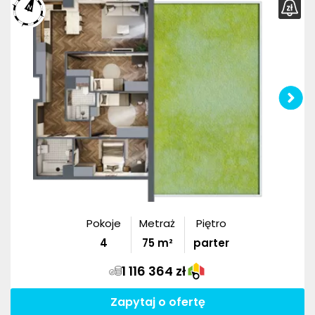
Pokoje
Metraż
Piętro
4
75
m²
parter
1 116 364 zł
Zapytaj o ofertę