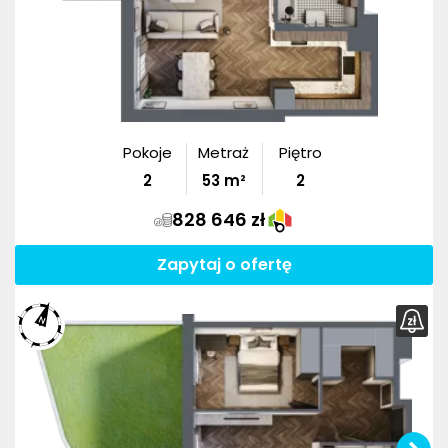
Pokoje
Metraż
Piętro
2
53
m²
2
828 646 zł
Zapytaj o ofertę