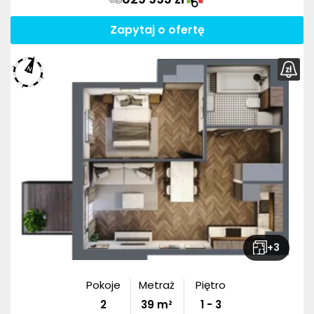
Zapytaj o ofertę
+
3
Pokoje
Metraż
Piętro
2
39
m²
1 - 3