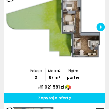
Pokoje
Metraż
Piętro
3
67
m²
parter
1 021 581 zł
Zapytaj o ofertę