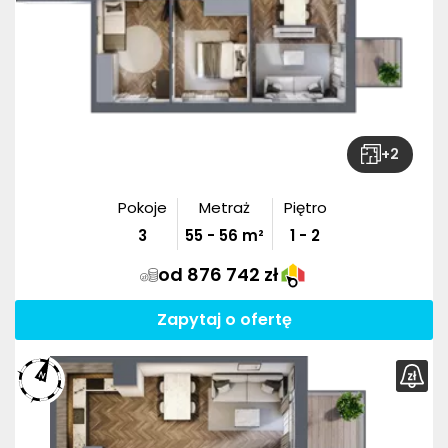
+
2
Pokoje
Metraż
Piętro
3
55
-
56
m²
1 - 2
od 876 742 zł
Zapytaj o ofertę