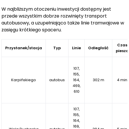
tym
stanowiska przystosowane do potrzeb osób z
niepełnosprawnością.
Inwestycja uwzględnia również
W najbliższym otoczeniu inwestycji dostępny jest
rozwiązania przyjazne środowisku
przede wszystkim dobrze rozwinięty transport
– ładowarki do
autobusowy, a uzupełniająco także linie tramwajowe w
samochodów elektrycznych
oraz
infrastrukturę
zasięgu krótkiego spaceru.
rowerową z samoobsługowym punktem
serwisowym.
Czas
Przystanek/stacja
Typ
Linie
Odległość
pieszo
Różnorodność oferty mieszkaniowej
W inwestycji dostępne są mieszkania o powierzchniach
od 26 do 94 m²,
co pozwala dopasować lokal do
107,
indywidualnych potrzeb – zarówno singli, par, jak i
155,
Karpińskiego
autobus
164,
302 m
4 min
rodzin z dziećmi. Przemyślane układy i wysoki standard
469,
wykończenia zapewniają komfort codziennego życia.
610
Dla bezpieczeństwa mieszkańców budynek
wyposażono w
wideodomofony
i
monitoring.
107,
155,
Punkt Wola to odpowiedź na różnorodne potrzeby i
164,
style życia
169,