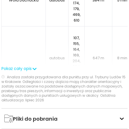
Wola Duchacka
autobus
384 m
5 min
174,
Dla rodzin z dziećmi
, które poszukują bezpiecznej,
179,
przyjaznej przestrzeni w sąsiedztwie szkół,
469,
610
przedszkoli oraz zielonych terenów idealnych na
wspólne spacery i aktywności na świeżym powietrzu.
Dla młodych, aktywnych osób
, które cenią szybki
107,
dostęp do miejsc pracy oraz możliwość korzystania z
155,
bogatej oferty miejskich atrakcji.
164,
169,
Dla tych, którzy szukają spokoju i balansu
,
autobus
647 m
8 min
204,
pragnąc mieszkać w zielonym otoczeniu, bez
224,
Pokaż cały opis
konieczności rezygnowania z wygody życia
610,
Analiza została przygotowana dla punktu przy ul. Trybuny Ludów 15
miejskiego.
904
w Krakowie. Odległości i czasy dojścia mają charakter orientacyjny i
Dla inwestorów
, którzy dostrzegają potencjał
zostały oszacowane na podstawie dostępnych danych mapowych,
Nowosądecka
przebiegu tras pieszych, informacji o inwestycji oraz publicznie
lokalizacji – tuż obok kompleksu biurowego Bonarka
dostępnych danych o punktach usługowych w okolicy. Ostatnia
for Business i centrum handlowego Bonarka City
aktualizacja: lipiec 2026
Center – gwarantujących stabilny i atrakcyjny
11,
najem.
Pliki do pobrania
tramwaj
24,
681 m
9 min
50