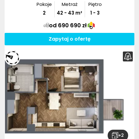
Pokoje
Metraż
Piętro
2
42
-
43
m²
1 - 3
od 690 690 zł
Zapytaj o ofertę
+
2