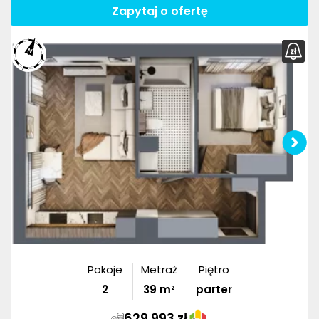
Zapytaj o ofertę
Pokoje
Metraż
Piętro
2
39
m²
parter
629 993 zł