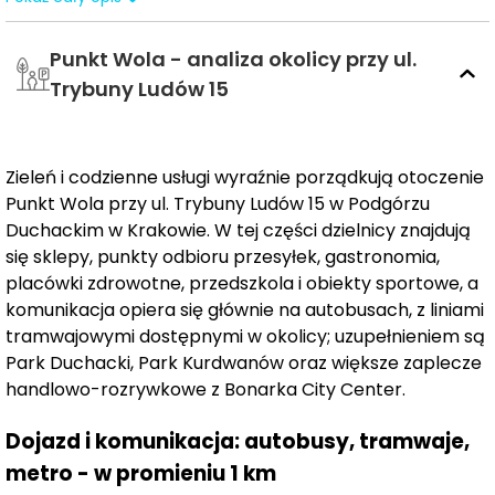
okolicy nie brakuje parków i terenów zielonych,
sprzyjających aktywnemu wypoczynkowi. W
Punkt Wola - analiza okolicy przy ul.
sąsiedztwie znajdują się sklepy, lokale usługowe, szkoły i
przedszkola – wszystko, co potrzebne na co dzień.
Trybuny Ludów 15
Zieleń na wyciągnięcie ręki
Jednym z wyróżników tej inwestycji jest
Zieleń i codzienne usługi wyraźnie porządkują otoczenie
zagospodarowanie terenów wspólnych – mieszkańcy
Punkt Wola przy ul. Trybuny Ludów 15 w Podgórzu
będą mogli korzystać z
ogrodu
o kaskadowej formie,
Duchackim w Krakowie. W tej części dzielnicy znajdują
idealnego do codziennego relaksu
. Na dachu
się sklepy, punkty odbioru przesyłek, gastronomia,
przewidziano dodatkowe nasadzenia,
w tym drzewa i
placówki zdrowotne, przedszkola i obiekty sportowe, a
krzewy ozdobne, które pozytywnie wpłyną na jakość
komunikacja opiera się głównie na autobusach, z liniami
powietrza i estetykę otoczenia.
tramwajowymi dostępnymi w okolicy; uzupełnieniem są
Park Duchacki, Park Kurdwanów oraz większe zaplecze
handlowo-rozrywkowe z Bonarka City Center.
Kameralna zabudowa i nowoczesne rozwiązania
Budynek zaprojektowano z myślą o kameralności i
Dojazd i komunikacja: autobusy, tramwaje,
prywatności mieszkańców. W podziemnej
hali
metro - w promieniu 1 km
garażowej
przewidziano 66 miejsc parkingowych, w