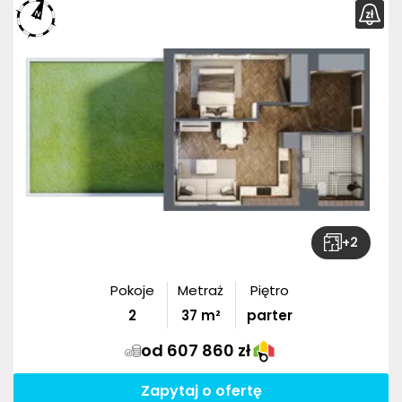
+
2
Pokoje
Metraż
Piętro
2
37
m²
parter
od 607 860 zł
Zapytaj o ofertę