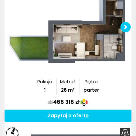
Pokoje
Metraż
Piętro
1
26
m²
parter
468 318 zł
Zapytaj o ofertę