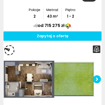
Pokoje
Metraż
Piętro
2
43
m²
1 - 2
od 715 275 zł
Zapytaj o ofertę