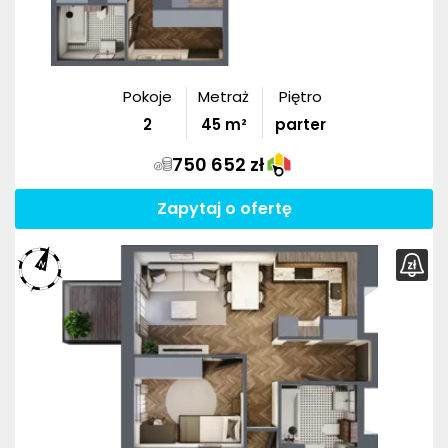
Pokoje
Metraż
Piętro
2
45
m²
parter
750 652 zł
Zapytaj o ofertę