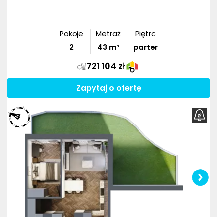
Pokoje
Metraż
Piętro
2
43
m²
parter
721 104 zł
Zapytaj o ofertę