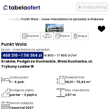
✚ Dodaj ofertę
la Duchacka
>
Punkt Wola - nowe mieszkania na sprzedaż w Krakowie
Galeria
Piętra
Mapa
Punkt Wola
Excon - mieszkania na sprzedaż
468 318 – 1 116 364 zł
14 800 – 17 800 zł /m²
Kraków, Podgórze Duchackie, Wola Duchacka, ul.
Trybuny Ludów 15
Liczba pokoi
:
Powierzchnia
:
1 - 4 pok.
26,31 – 75,43 m²
Dostępne piętra
:
Wys. mieszkania
:
parter - 3 piętro
2,57 m
Termin oddania
:
I kwartał 2027