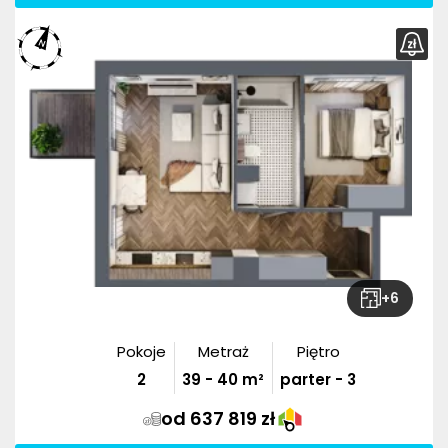
+
6
Pokoje
Metraż
Piętro
2
39
-
40
m²
parter - 3
od 637 819 zł