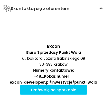
Skontaktuj się z oferentem
Ocena Tabelaofert:
Na co dzień lokalizacja zapewnia
wygodny dostęp do kilku mocnych linii autobusowych i
sensowne dojście do tramwaju, co przekłada się na
praktycznie dobrą, choć nie wybitną komunikację
miejską.
Excon
Biuro Sprzedaży Punkt Wola
Ważne miejsca w okolicy: edukacja, sport,
ul. Doktora Józefa Babińskiego 69
zakupy i rozrywka
30-393
Kraków
Numery kontaktowe:
W najbliższej okolicy inwestycji wyróżnia się wygodny
+48
...
Pokaż numer
dostęp do codziennych usług edukacyjnych,
excon-deweloper.pl/inwestycje/punkt-wola
sportowych i zakupowych, a także do popularnych
Umów się na spotkanie
miejsc rozrywki.
Czas