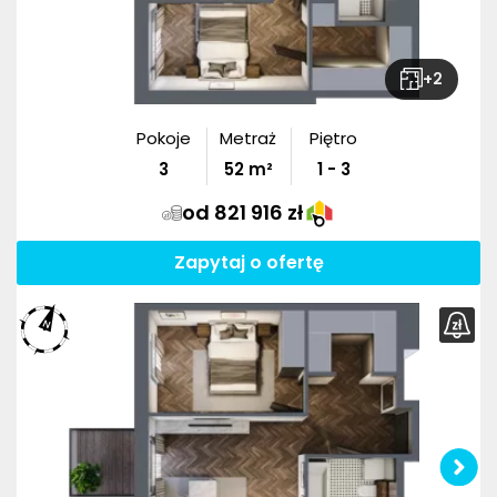
+
2
Pokoje
Metraż
Piętro
3
52
m²
1 - 3
od 821 916 zł
Zapytaj o ofertę