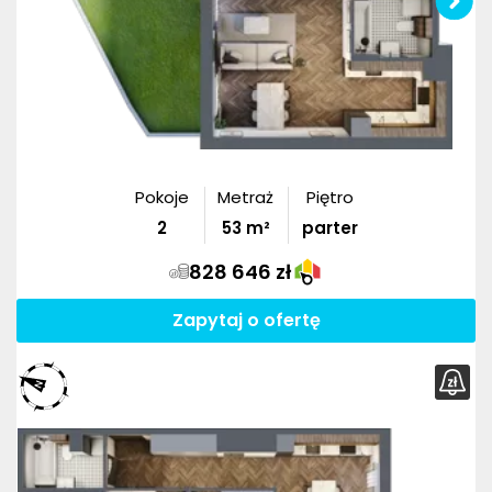
Pokoje
Metraż
Piętro
2
53
m²
parter
828 646 zł
Zapytaj o ofertę