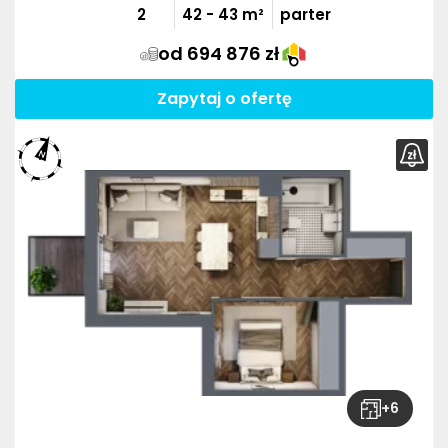
2
42
-
43
m²
parter
od 694 876 zł
Zapytaj o ofertę
+
6