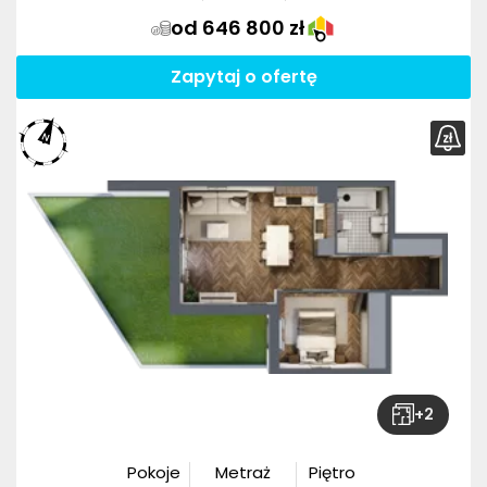
od 646 800 zł
Zapytaj o ofertę
+
2
Pokoje
Metraż
Piętro