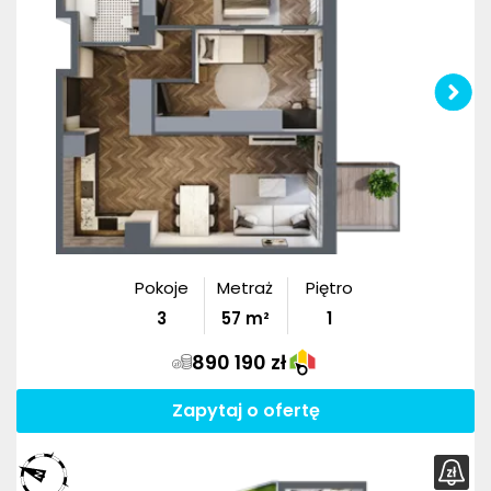
Pokoje
Metraż
Piętro
3
57
m²
1
890 190 zł
Zapytaj o ofertę