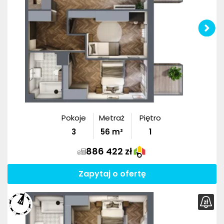
Pokoje
Metraż
Piętro
3
56
m²
1
886 422 zł
Zapytaj o ofertę