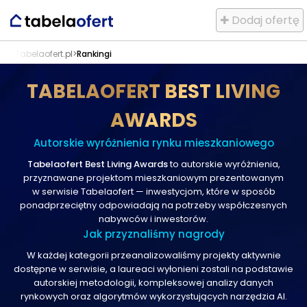
✚ Dodaj ofertę
Tabelaofert.pl
>
Rankingi
TABELAOFERT BEST LIVING
AWARDS
Autorskie wyróżnienia rynku mieszkaniowego
Tabelaofert Best Living Awards
to autorskie wyróżnienia,
przyznawane projektom mieszkaniowym prezentowanym
w serwisie Tabelaofert — inwestycjom, które w sposób
ponadprzeciętny odpowiadają na potrzeby współczesnych
nabywców i inwestorów.
Jak przyznaliśmy nagrody
W każdej kategorii przeanalizowaliśmy projekty aktywnie
dostępne w serwisie, a laureaci wyłonieni zostali na podstawie
autorskiej metodologii, kompleksowej analizy danych
rynkowych oraz algorytmów wykorzystujących narzędzia AI.