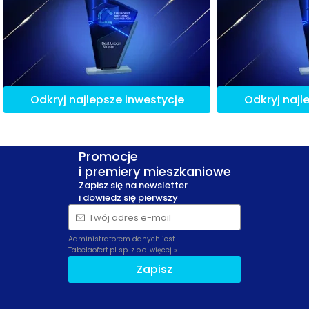
Odkryj najlepsze inwestycje
Odkryj najl
Promocje
i premiery mieszkaniowe
Zapisz się na newsletter
i dowiedz się pierwszy
Twój adres e-mail
Administratorem danych jest
Tabelaofert.pl sp. z o.o.
więcej »
Zapisz