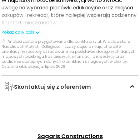
W Osadzie Nadolickiej możesz być pewny, że zarówno
W najbliższym otoczeniu inwestycji warto zwrócić
uwagę na wybrane placówki edukacyjne oraz miejsca
komfort, jak i bezpieczeństwo Twoje oraz Twoich
zakupów i rekreacji, które najlepiej wspierają codzienny
bliskich będą na najwyższym poziomie. Nasze osiedle
komfort mieszkańców.
zostało zaprojektowane z myślą o wygodzie
mieszkańców – chodniki, drogi dojazdowe oraz pełne
Pokaż cały opis
oświetlenie zapewnią wygodę poruszania się przez całą
Czas
Analiza została przygotowana dla punktu przy ul. Wrocławska w
Typ usługi
Nazwa usługi
Odległość
pieszo
sam
dobę.
Nadolicach Małych. Odległości i czasy dojścia mają charakter
orientacyjny i zostały oszacowane na podstawie dostępnych danych
mapowych, przebiegu tras pieszych, informacji o inwestycji oraz
Przedszkole
Dodatkowo, przy wjazdach na osiedle, znajdą się
Przedszkola
2450 m
31 min
publicznie dostępnych danych o punktach usługowych w okolicy.
Publiczne
Ostatnia aktualizacja: lipiec 2026
zamykane bramy oraz szlabany, które gwarantują
prywatność i bezpieczeństwo mieszkańców. Na terenie
Zespół
osiedla powstaną tereny rekreacyjne, w których nie
Szkolno-
Skontaktuj się z oferentem
Szkoły
Przedszkolny
zabraknie zieleni, nasadzeń, ścieżek spacerowych oraz
2362 m
30 min
średnie
im. Stulecia
elementów małej architektury. To idealne miejsce, w
Odzyskania
którym Osada Nadolicka pozwoli Ci cieszyć się każdą
Niepodległości
wolną chwilą w ciągu dnia, odpoczywając w otoczeniu
Centra
natury i nowoczesnych udogodnień.
Biedronka
771 m
10 min
handlowe
Sagaris Constructions