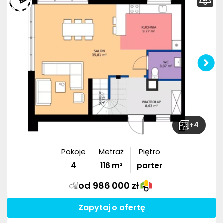
+
4
Pokoje
Metraż
Piętro
4
116
m²
parter
od 986 000 zł
Zapytaj o ofertę