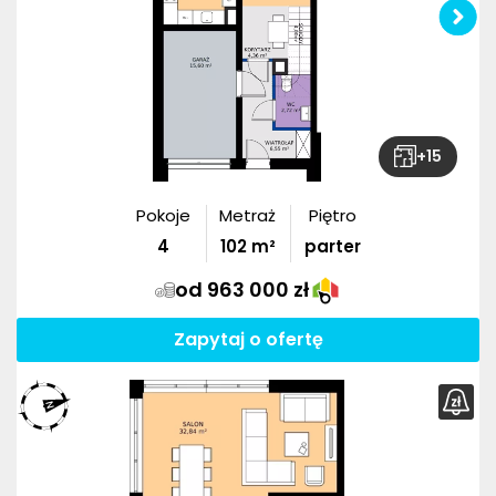
+
15
Pokoje
Metraż
Piętro
4
102
m²
parter
od 963 000 zł
Zapytaj o ofertę