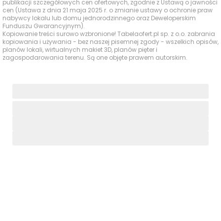
publikacji szczegółowych cen ofertowych, zgodnie z Ustawą o jawności
Studio
cen (Ustawa z dnia 21 maja 2025 r. o zmianie ustawy o ochronie praw
nabywcy lokalu lub domu jednorodzinnego oraz Deweloperskim
Placówki
Funduszu Gwarancyjnym).
Active-Fizjo
880 m
13 min
Kopiowanie treści surowo wzbronione! Tabelaofert.pl sp. z o.o. zabrania
ochrony zdrowia
kopiowania i używania - bez naszej pisemnej zgody - wszelkich opisów,
planów lokali, wirtualnych makiet 3D, planów pięter i
zagospodarowania terenu. Są one objęte prawem autorskim.
Ocena Tabelaofert:
Lokalizacja zapewnia
umiarkowanie praktyczny dostęp do codziennych usług
pieszo, z najmocniejszą ofertą w zakresie zakupów,
paczkomatów i usług beauty, ale ze słabszą
dostępnością aptek i pełnej ochrony zdrowia.
Parki i zieleń - w promieniu 1 km
W najbliższym otoczeniu inwestycji dominują kameralna
zieleń osiedlowa i lokalne tereny rekreacyjne, które
dobrze wspierają codzienne spacery oraz wypoczynek
blisko domu.
Czas