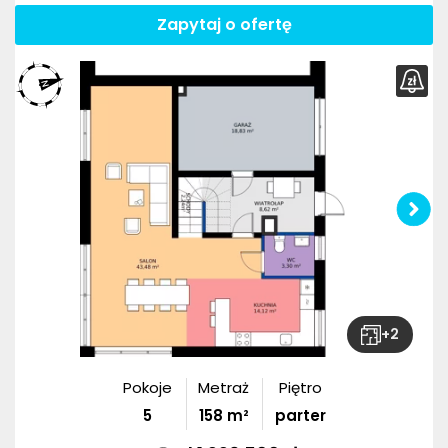
Zapytaj o ofertę
+
2
Pokoje
Metraż
Piętro
5
158
m²
parter