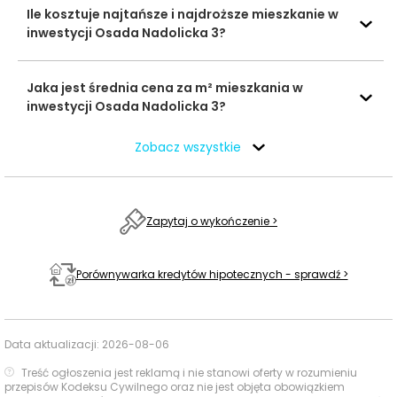
Ile kosztuje najtańsze i najdroższe mieszkanie w
DPD Pickup
inwestycji Osada Nadolicka 3?
830 m
13 min
Poczta i
PL83725
paczkomaty
InPost NLM01M
900 m
14 min
Jaka jest średnia cena za m² mieszkania w
inwestycji Osada Nadolicka 3?
Siłownie i kluby
Active-Fizjo
880 m
13 min
fitness
Zobacz wszystkie
Kawiarnie i
Smak i Styl
980 m
15 min
restauracje
Zapytaj o wykończenie >
Plac zabaw, ul.
Zielona,
690 m
10 min
Nadolice Małe
Place zabaw
Porównywarka kredytów hipotecznych - sprawdź >
Plac zabaw, ul.
930 m
14 min
Główna, Krzyków
Data aktualizacji:
2026-08-06
Studio Fryzur
880 m
13 min
Gabinety
Treść ogłoszenia jest reklamą i nie stanowi oferty w rozumieniu
fryzjerskie i
przepisów Kodeksu Cywilnego oraz nie jest objęta obowiązkiem
Wyczesane
kosmetyczne
880 m
13 min