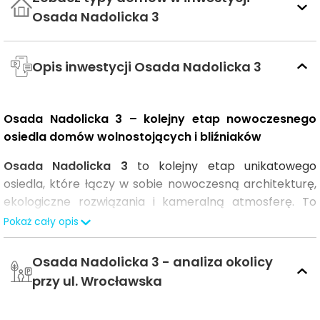
Osada Nadolicka 3
Opis inwestycji Osada Nadolicka 3
Osada Nadolicka 3 – kolejny etap nowoczesnego
osiedla domów wolnostojących i bliźniaków
Osada Nadolicka 3
to kolejny etap unikatowego
osiedla, które łączy w sobie nowoczesną architekturę,
ekologiczne rozwiązania i kameralną atmosferę. To
idealne miejsce dla osób szukających spokoju i
Pokaż cały opis
komfortu z dala od miejskiego zgiełku. Inwestycja składa
się z domów wolnostojących oraz bliźniaków, które
Osada Nadolicka 3 - analiza okolicy
charakteryzują się nowoczesną bryłą i funkcjonalnymi
przy ul. Wrocławska
układami, dostosowanymi do potrzeb współczesnych
rodzin. W Osadzie Nadolickiej ogromnym atutem jest nie