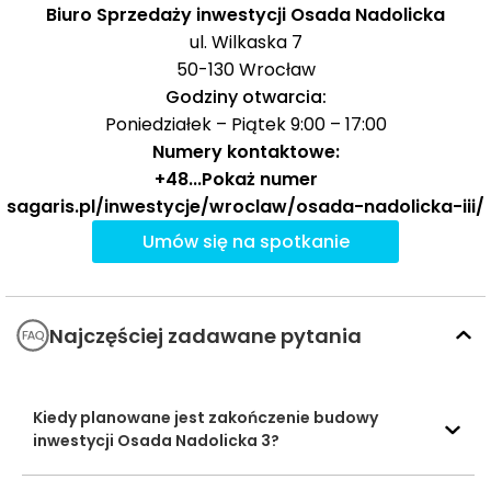
Ocena Tabelaofert:
oferta w okolicy jest najbardziej
Biuro Sprzedaży inwestycji Osada Nadolicka
praktyczna dla codziennych potrzeb podstawowych,
ul. Wilkaska 7
szczególnie w zakresie zakupów i lokalnej infrastruktury
50-130
Wrocław
edukacyjnej.
Godziny otwarcia:
Poniedziałek – Piątek 9:00 – 17:00
Usługi na co dzień: zakupy, zdrowie i
Numery kontaktowe:
gastronomia - w promieniu 1 km
+48
...
Pokaż numer
sagaris.pl/inwestycje/wroclaw/osada-nadolicka-iii/
W promieniu do 1000 m od inwestycji dostępne są
Umów się na spotkanie
podstawowe usługi codzienne, przede wszystkim
zakupy, paczkomaty, usługi beauty oraz wybrane
punkty rekreacyjne.
Najczęściej zadawane pytania
Czas
Typ usługi
Nazwa
Odległość
pieszo
Kiedy planowane jest zakończenie budowy
Sklepy,
Familijna
611 m
9 min
inwestycji Osada Nadolicka 3?
supermarkety,
dyskonty
Biedronka
771 m
12 min