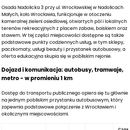
tylko piękna architektura i okolica, ale także
Osada Nadolicka 3 przy ul. Wrocławskiej w Nadolicach
przemyślana urbanistyka oraz starannie zaplanowane
Małych, koło Wrocławia, funkcjonuje w otoczeniu
zagospodarowanie przestrzeni. To miejsce, w którym
kameralnej zieleni osiedlowej, otwartych pól i lokalnych
komfort życia idzie w parze z dbałością o detale,
terenów rekreacyjnych z placem zabaw, boiskiem oraz
tworząc przestrzeń idealną do codziennego
stawem. W tej części miejscowości dostępne są także
funkcjonowania i odpoczynku.
podstawowe punkty codziennych usług, w tym sklepy,
paczkomaty, usługi beauty i przystanek autobusowy, a
Zamieszkaj w Osadzie Nadolickiej
– inwestycji, która
oferta edukacyjna skupia się w pobliskim rejonie.
oferuje wyjątkowe warunki do życia w zgodzie z naturą,
jednocześnie zapewniając nowoczesne udogodnienia i
Dojazd i komunikacja: autobusy, tramwaje,
bliskość natury.
metro - w promieniu 1 km
Nowoczesne domy w spokojnej okolicy z przestrzenią
do życia i relaksu
Dostęp do transportu publicznego opiera się tu głównie
na jednym pobliskim przystanku autobusowym, który
Osada Nadolicka to wyjątkowe osiedle, które łączy
zapewnia podstawowe połączenie z Wrocławiem i
nowoczesność z funkcjonalnością, oferując
okolicznymi miejscowościami.
mieszkańcom spokój oraz komfortowe warunki do
odpoczynku. W pierwszym etapie inwestycji powstało
Czas