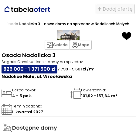
✚ Dodaj ofertę
ałe
>
Osada Nadolicka 3 - nowe domy na sprzedaż w Nadolicach Małych
Galeria
Mapa
Osada Nadolicka 3
Sagaris Constructions - domy na sprzedaż
826 000 – 1 371 500 zł
7 799 – 9 601 zł /m²
Nadolice Małe, ul. Wrocławska
Liczba pokoi
:
Powierzchnia
:
4 - 5 pok.
101,92 – 157,64 m²
Termin oddania
:
II kwartał 2027
Dostępne domy