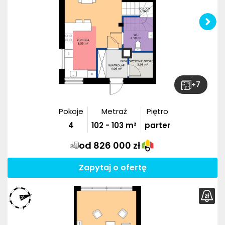
+
7
Pokoje
Metraż
Piętro
4
102
-
103
m²
parter
od 826 000 zł
Zapytaj o ofertę