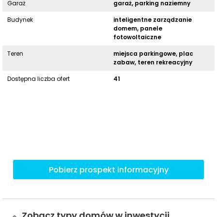
Garaż
garaż, parking naziemny
Budynek
inteligentne zarządzanie
domem, panele
fotowoltaiczne
Teren
miejsca parkingowe, plac
zabaw, teren rekreacyjny
Dostępna liczba ofert
41
Pobierz prospekt informacyjny
Zobacz typy domów w inwestycji