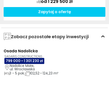
od 1 229 500 zł
Zapytaj o ofertę
Zobacz pozostałe etapy inwestycji
Osada Nadolicka
AI
GOTOWE DO ODBIORU
SAGARIS CONSTRUCTIONS
799 000 – 1 301 230 zł
Nadolice Małe, 
ul. Wrocławska
3
-
5
pok.
102,52 – 124,23 m²