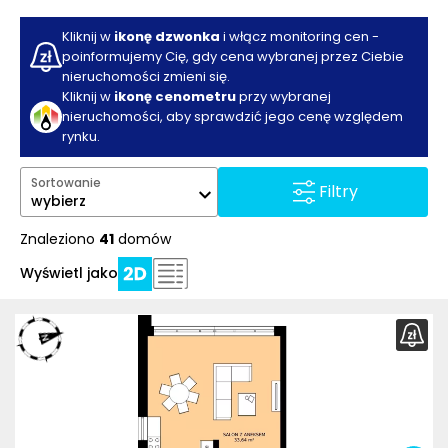
Kliknij w
ikonę dzwonka
i włącz monitoring cen -
poinformujemy Cię, gdy cena wybranej przez Ciebie
nieruchomości zmieni się.
Kliknij w
ikonę cenometru
przy wybranej
nieruchomości, aby sprawdzić jego cenę względem
rynku.
Sortowanie
Filtry
wybierz
Znaleziono
41
domów
Wyświetl jako