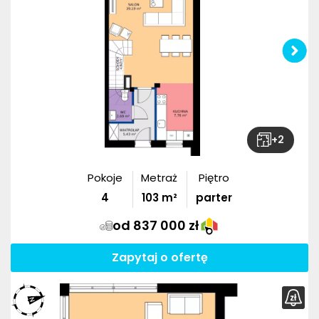
+
2
Pokoje
Metraż
Piętro
4
103
m²
parter
od 837 000 zł
Zapytaj o ofertę