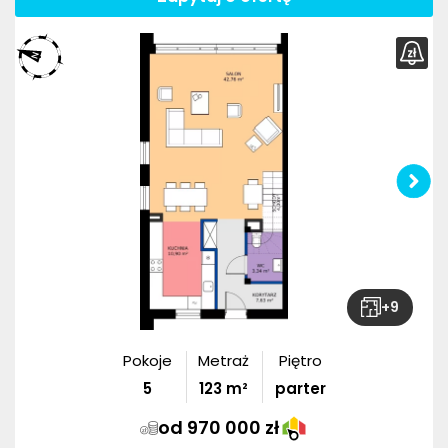
+
9
Pokoje
Metraż
Piętro
5
123
m²
parter
od 970 000 zł