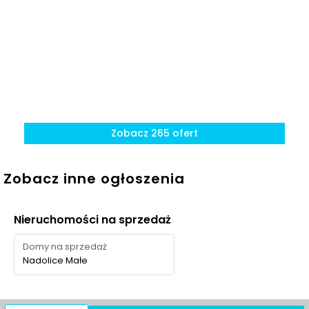
Ocena Tabelaofert:
Atutem inwestycji jest codzienny
dostęp do zieleni i rekreacji blisko domu, choć w okolicy
nie ma dużego, klasycznego parku.
Zobacz 265 ofert
Zobacz inne ogłoszenia
Nieruchomości na sprzedaż
Domy na sprzedaż
Nadolice Małe