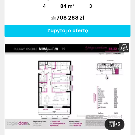
4
84
m²
3
708 288 zł
Zapytaj o ofertę
+
5