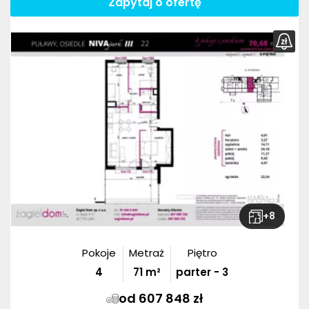
Zapytaj o ofertę
+
8
Pokoje
Metraż
Piętro
4
71
m²
parter - 3
od 607 848 zł