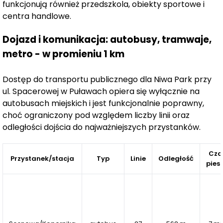
podziemnym.
funkcjonują również przedszkola, obiekty sportowe i
centra handlowe.
Dla komfortu mieszkańców przewidziano
miejsca
Dojazd i komunikacja: autobusy, tramwaje,
parkingowe w garażu podziemnym oraz na
metro - w promieniu 1 km
zewnątrz,
cichobieżne windy i ładowarki do
samochodów elektrycznych.
Dzieci mają do
dyspozycji bezpieczny
plac zabaw,
a całe osiedle
Dostęp do transportu publicznego dla Niwa Park przy
zostało zaprojektowane z uwzględnieniem nowoczesnej
ul. Spacerowej w Puławach opiera się wyłącznie na
architektury i wysokiej jakości wykończenia części
autobusach miejskich i jest funkcjonalnie poprawny,
choć ograniczony pod względem liczby linii oraz
wspólnych. Dla dodatkowego bezpieczeństwa
odległości dojścia do najważniejszych przystanków.
mieszkańców teren osiedla został
ogrodzony.
Niwa Park
łączy bliskość miejskiego życia z możliwością
Cza
Przystanek/stacja
Typ
Linie
Odległość
pies
kontaktu z przyrodą. Osiedle położone jest
w
sąsiedztwie terenów leśnych,
co sprawia, że
mieszkańcy mogą cieszyć się spokojem i relaksem na
świeżym powietrzu, nie rezygnując przy tym z
wygodnego dostępu do miejskich udogodnień.