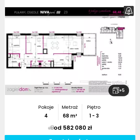
+
5
Pokoje
Metraż
Piętro
4
68
m²
1 - 3
od 582 080 zł