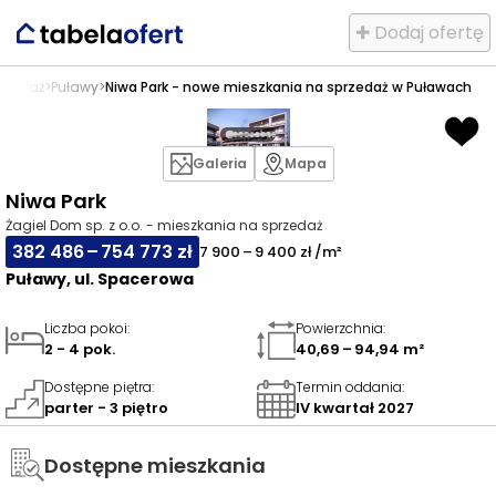
✚ Dodaj ofertę
rzedaż
>
Puławy
>
Niwa Park - nowe mieszkania na sprzedaż w Puławach
Galeria
Mapa
Niwa Park
Żagiel Dom sp. z o.o. - mieszkania na sprzedaż
382 486 – 754 773 zł
7 900 – 9 400 zł /m²
Puławy, ul. Spacerowa
Liczba pokoi
:
Powierzchnia
:
2 - 4 pok.
40,69 – 94,94 m²
Dostępne piętra
:
Termin oddania
:
parter - 3 piętro
IV kwartał 2027
Dostępne mieszkania