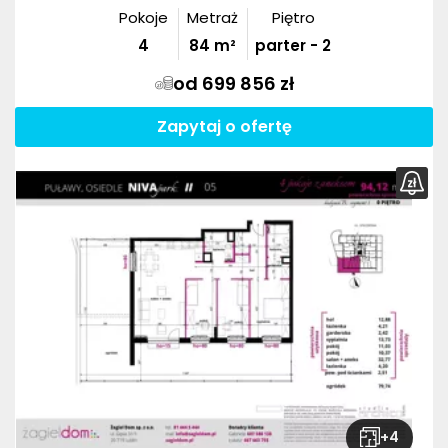
Pokoje
Metraż
Piętro
4
84
m²
parter - 2
od 699 856 zł
Zapytaj o ofertę
+
4