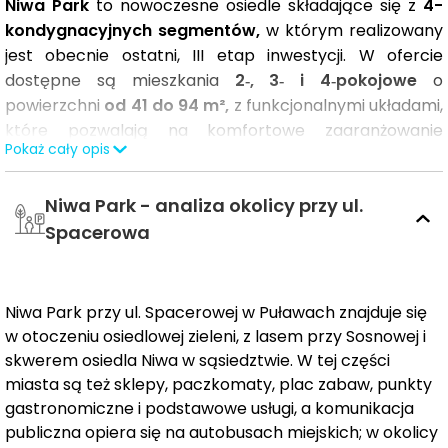
Niwa Park
to nowoczesne osiedle składające się z
4-
kondygnacyjnych segmentów,
w którym realizowany
jest obecnie ostatni, III etap inwestycji. W ofercie
dostępne są mieszkania
2‑, 3‑ i 4‑pokojowe
o
powierzchni
od 41 do 94 m²,
z funkcjonalnymi układami,
które pozwalają na komfortowe zaaranżowanie
Pokaż cały opis
przestrzeni. Każde mieszkanie posiada
balkon lub
taras,
a lokale na parterze dodatkowo przynależą do
Niwa Park - analiza okolicy przy ul.
zielonych ogródków o powierzchni nawet do 81 m².
Spacerowa
Mieszkania Niwa Park są wyposażone w
wideodomofon
oraz
system smart home,
który
zwiększa bezpieczeństwo, umożliwia oszczędzanie
Niwa Park przy ul. Spacerowej w Puławach znajduje się
energii i ogrzewania, a także pozwala na wygodne
w otoczeniu osiedlowej zieleni, z lasem przy Sosnowej i
zarządzanie funkcjami domu. Podczas etapu budowy
skwerem osiedla Niwa w sąsiedztwie. W tej części
możliwe jest wprowadzanie zmian lokatorskich,
miasta są też sklepy, paczkomaty, plac zabaw, punkty
instalacja jednostek klimatyzacji oraz
gastronomiczne i podstawowe usługi, a komunikacja
doprowadzenie prądu do stanowisk w garażu
publiczna opiera się na autobusach miejskich; w okolicy