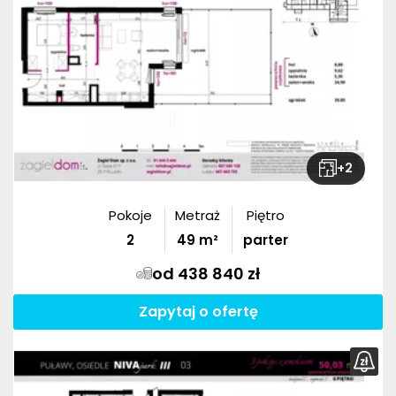
+
2
Pokoje
Metraż
Piętro
2
49
m²
parter
od 438 840 zł
Zapytaj o ofertę