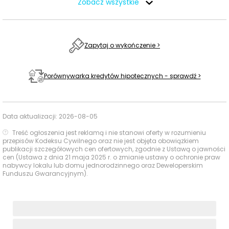
Baseny i
MOSiR
Zobacz wszystkie
Obiekty
sportowe
Puławskie Korty
2310 m
29 min
Tenisowe
Zapytaj o wykończenie >
Galeria Nova
1701 m
21 min
Centra
handlowe
Galeria Zielona
1800 m
23 min
Porównywarka kredytów hipotecznych - sprawdź >
Kina i centra
Cool Zone
2021 m
25 min
rozrywki
Data aktualizacji:
2026-08-05
Ocena Tabelaofert:
Lokalizacja zapewnia wygodny
Treść ogłoszenia jest reklamą i nie stanowi oferty w rozumieniu
przepisów Kodeksu Cywilnego oraz nie jest objęta obowiązkiem
dostęp do przedszkoli, zakupów i podstawowej
publikacji szczegółowych cen ofertowych, zgodnie z Ustawą o jawności
rekreacji, choć część oferty edukacyjnej i rozrywkowej
cen (Ustawa z dnia 21 maja 2025 r. o zmianie ustawy o ochronie praw
nabywcy lokalu lub domu jednorodzinnego oraz Deweloperskim
lepiej wypada w dojeździe samochodem.
Funduszu Gwarancyjnym).
Usługi na co dzień: zakupy, zdrowie i
gastronomia - w promieniu 1 km