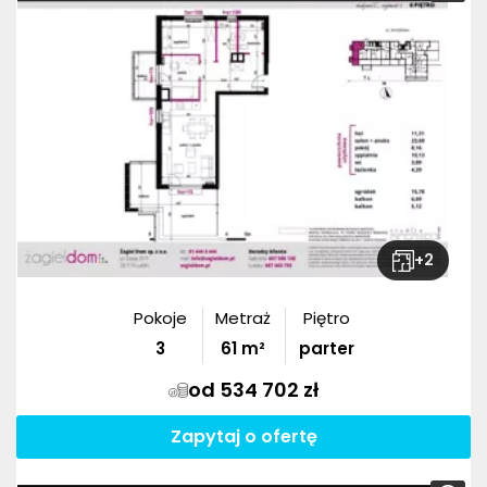
+
2
Pokoje
Metraż
Piętro
3
61
m²
parter
od 534 702 zł
Zapytaj o ofertę