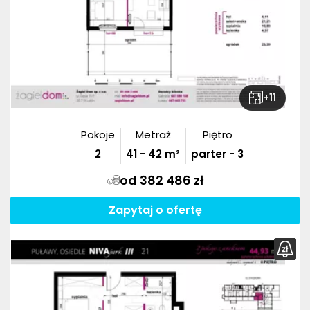
+
11
Pokoje
Metraż
Piętro
2
41
-
42
m²
parter - 3
od 382 486 zł
Zapytaj o ofertę