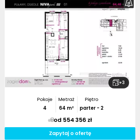
+
3
Pokoje
Metraż
Piętro
4
64
m²
parter - 2
od 554 356 zł
Zapytaj o ofertę