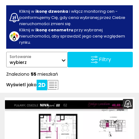
Kliknij w
ikonę dzwonka
i włącz monitoring cen -
poinformujemy Cię, gdy cena wybranej przez Ciebie
nieruchomości zmieni się.
Kliknij w
ikonę cenometru
przy wybranej
nieruchomości, aby sprawdzić jego cenę względem
rynku.
Sortowanie
Filtry
wybierz
Znaleziono
55
mieszkań
Wyświetl jako