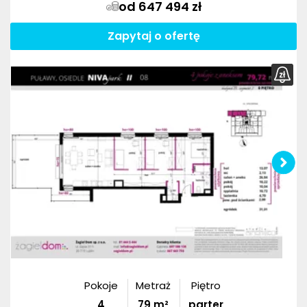
od 647 494 zł
Zapytaj o ofertę
Pokoje
Metraż
Piętro
4
79
m²
parter