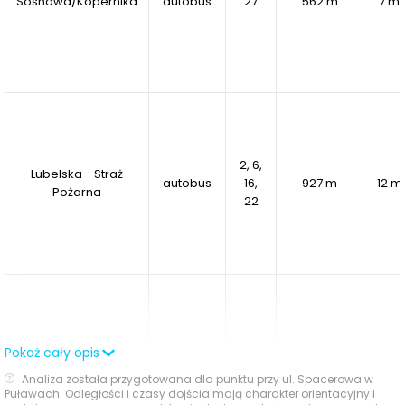
Sosnowa/Kopernika
autobus
27
562 m
7 mi
Inwestycja realizowana przez Żagiel Dom wykorzystuje
nowoczesne rozwiązania technologiczne i
ekologiczne,
sprzyjające ochronie środowiska.
2, 6,
Lubelska - Straż
autobus
16,
927 m
12 m
Pożarna
22
Pokaż cały opis
Ogrodowa
autobus
8, 27
923 m
11 mi
Analiza została przygotowana dla punktu przy ul. Spacerowa w
Puławach. Odległości i czasy dojścia mają charakter orientacyjny i