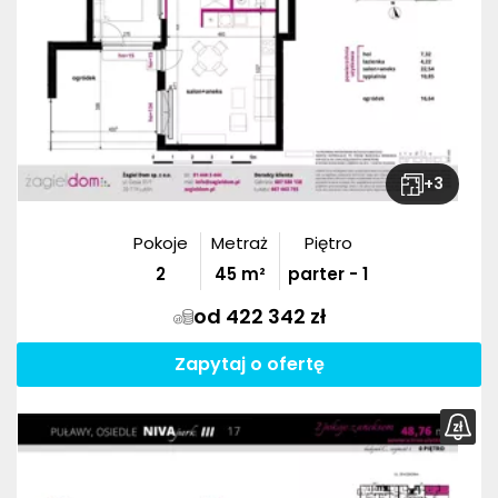
+
3
Pokoje
Metraż
Piętro
2
45
m²
parter - 1
od 422 342 zł
Zapytaj o ofertę