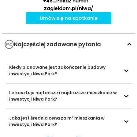
+48
...
Pokaż numer
Czas
Typ usługi
Nazwa usługi
Odległość
pieszo
s
zagieldom.pl/niwa/
Umów się na spotkanie
Chatka Puchatka
890 m
11 min
Przedszkola
Kraina Wiedzy
964 m
12 min
Najczęściej zadawane pytania
I Liceum
Ogólnokształcące
im. Księcia Adama
1879 m
24 min
Jerzego
Szkoły
Kiedy planowane jest zakończenie budowy
Czartoryskiego
średnie
inwestycji Niwa Park?
Zespół Szkół nr 1
im. Stefanii
2212 m
28 min
Ile kosztuje najtańsze i najdroższe mieszkanie w
Sempołowskiej
inwestycji Niwa Park?
Wydział
Uczelnie
Zamiejscowy
2891 m
37 min
wyższe
Jaka jest średnia cena za m² mieszkania w
UMCS
inwestycji Niwa Park?
Boisko piłkarskie
1101 m
14 min