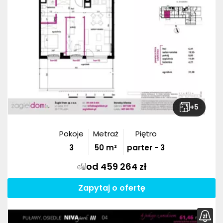
+
5
Pokoje
Metraż
Piętro
3
50
m²
parter - 3
od 459 264 zł
Zapytaj o ofertę