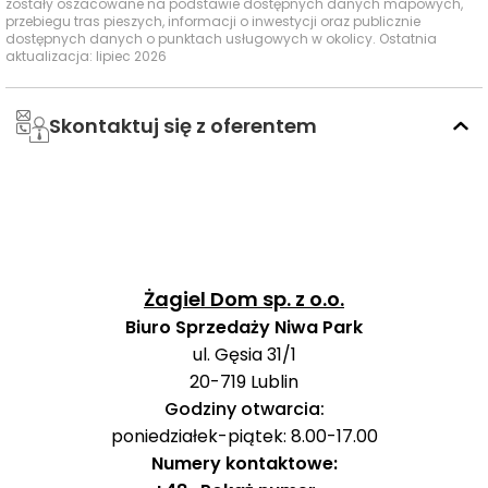
zostały oszacowane na podstawie dostępnych danych mapowych,
przebiegu tras pieszych, informacji o inwestycji oraz publicznie
dostępnych danych o punktach usługowych w okolicy. Ostatnia
aktualizacja: lipiec 2026
stacja
Puławy Miasto
—
—
—
kolejowa
Skontaktuj się z oferentem
Ocena Tabelaofert:
Komunikacja publiczna jest
dostępna głównie przez kilka oddalonych przystanków
autobusowych, dlatego codzienne dojazdy są możliwe,
ale standard obsługi transportowej pozostaje raczej
przeciętny.
Ważne miejsca w okolicy: edukacja, sport,
Żagiel Dom sp. z o.o.
zakupy i rozrywka
Biuro Sprzedaży Niwa Park
ul. Gęsia 31/1
W okolicy inwestycji dostępne są najważniejsze punkty
20-719
Lublin
dla rodzin, zakupów i rekreacji, a wiele z nich znajduje się
Godziny otwarcia:
w wygodnym czasie dojazdu pieszo lub samochodem.
poniedziałek-piątek: 8.00-17.00
Numery kontaktowe: