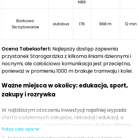
zielonych, stwarzających warunki do aktywnego
N89
wypoczynku na świeżym powietrzu.
Borkowo
Atuty:
autobus
176
968 m
12 min
Skrzyżowanie
3-piętrowa kameralna zabudowa
Bliskość terenów zielonych z dala od zgiełku miasta
Ocena Tabelaofert:
Najlepszy dostęp zapewnia
Funkcjonalne mieszkania o zróżnicowanych
przystanek Starogardzka z kilkoma liniami dziennymi i
metrażach
nocnymi, ale całościowo komunikacja jest przeciętna,
W bezpośrednim sąsiedztwie pełna infrastruktura
ponieważ w promieniu 1000 m brakuje tramwaju i kolei.
Nowoczesne place zabaw i przestrzenie rekreacyjne
Szybki dojazd do obwodnicy Trójmiasta
Ważne miejsca w okolicy: edukacja, sport,
zakupy i rozrywka
W ramach IV etapu inwestycji powstaną trzy
nowoczesne budynki, obejmujące łącznie 160
W najbliższym otoczeniu inwestycji najsilniej wypada
komfortowych mieszkań. Budynki 3 i 4 będą
oferta codziennych zakupów, rekreacji i edukacji, a
czterokondygnacyjne, natomiast budynek 6 zaoferuje
wybrane punkty zapewniają wygodny dostęp głównie
pięć kondygnacji. W projektach zadbano o nowoczesną
Pokaż cały opis
samochodem, miejscami także w krótszym dojściu
formę architektoniczną oraz funkcjonalne układy