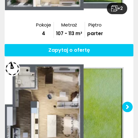
+
2
Pokoje
Metraż
Piętro
4
107
-
113
m²
parter
Zapytaj o ofertę