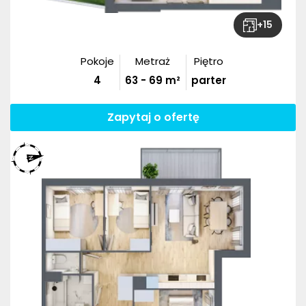
+
15
Pokoje
Metraż
Piętro
4
63
-
69
m²
parter
Zapytaj o ofertę