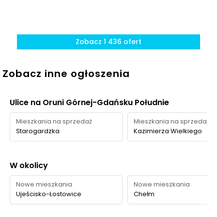
Teren
Najbliższy teren
zielony w
zielony / park przy
200 m
3 min
okolicy
inwestycji
Zobacz 1 436 ofert
Park przy zbiorniku
retencyjnym
950 m
12 min
Augustowska
Zobacz inne ogłoszenia
Park
rekreacyjny
Tereny przy zbiorniku
Świętokrzyska II i
Ulice na Oruni Górnej-Gdańsku Południe
1150 m
14 min
Multiparku os. 5
Wzgórz
Mieszkania na sprzedaż
Mieszkania na sprzedaż
Starogardzka
Kazimierza Wielkiego
Ocena Tabelaofert:
To lokalizacja z wygodną zielenią
na co dzień i sensownym dostępem do większych
terenów rekreacyjnych, choć najlepsze miejsca na
W okolicy
dłuższy spacer wymagają już kilkunastu minut dojścia.
Nowe mieszkania
Nowe mieszkania
Ujeścisko-Łostowice
Chełm