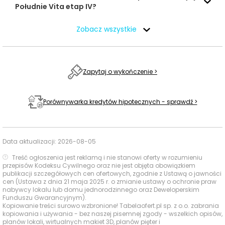
GDA14N,
Południe Vita etap IV?
348 m
5 min
Kazimierza
Poczta i
Wielkiego 50
Zobacz wszystkie
paczkomaty
Paczkomat InPost
GDA37M, Czerska
502 m
8 min
71
Zapytaj o wykończenie >
Siłownie i
Active Gym Plus,
420 m
6 min
kluby fitness
Czerska 65
Porównywarka kredytów hipotecznych - sprawdź >
Po Sąsiedzku Pizza,
Kazimierza
350 m
5 min
Wielkiego 50A
Kawiarnie i
Data aktualizacji:
2026-08-05
restauracje
Baia Pizzeria &
Treść ogłoszenia jest reklamą i nie stanowi oferty w rozumieniu
Restauracja,
422 m
6 min
przepisów Kodeksu Cywilnego oraz nie jest objęta obowiązkiem
publikacji szczegółowych cen ofertowych, zgodnie z Ustawą o jawności
Czerska 65
cen (Ustawa z dnia 21 maja 2025 r. o zmianie ustawy o ochronie praw
nabywcy lokalu lub domu jednorodzinnego oraz Deweloperskim
Place zabaw na
Funduszu Gwarancyjnym).
Place zabaw
terenie IV etapu
—
—
Kopiowanie treści surowo wzbronione! Tabelaofert.pl sp. z o.o. zabrania
kopiowania i używania - bez naszej pisemnej zgody - wszelkich opisów,
Południe Vita
planów lokali, wirtualnych makiet 3D, planów pięter i