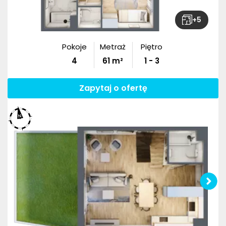
+
5
Pokoje
Metraż
Piętro
4
61
m²
1 - 3
Zapytaj o ofertę