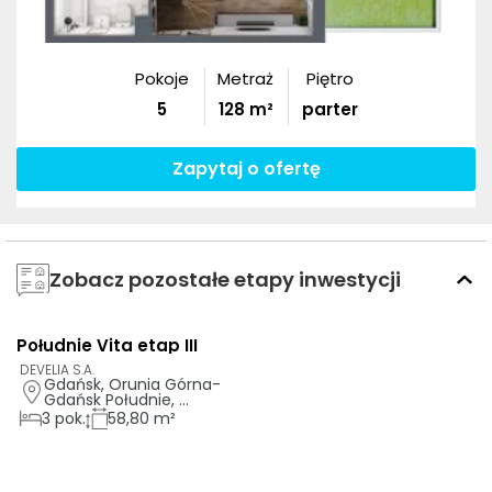
Pokoje
Metraż
Piętro
5
128
m²
parter
Zapytaj o ofertę
Zobacz pozostałe etapy inwestycji
Południe Vita etap III
AI
DEVELIA S.A.
Gdańsk, Orunia Górna-
Gdańsk Południe, 
ul. Kazimierza Wielkiego 
3
pok.
58,80 m²