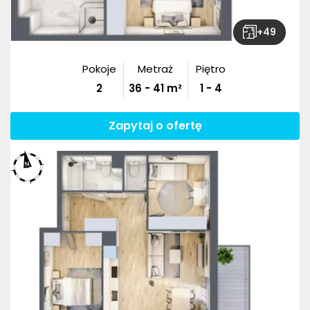
+
49
Pokoje
Metraż
Piętro
2
36
-
41
m²
1 - 4
Zapytaj o ofertę