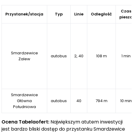
lokale użytkowe,
które stanowią opcję dla osób
poszukujących lokali pod wynajem lub własną
Czas
Przystanek/stacja
Typ
Linie
Odległość
pieszo
działalność gospodarczą. To świetna okazja
inwestycyjna, która pozwala na elastyczne
dostosowanie przestrzeni do różnych potrzeb.
Apartamenty
AQUA MARINA
to nie tylko szansa na
Smardzewice
komfortowe mieszkanie, ale również możliwość
autobus
2, 40
108 m
1 min
Zalew
inwestycji w dynamicznie rozwijającą się lokalizację.
Skontaktuj się z biurem sprzedaży i zarezerwuj swoje
miejsce w tym wyjątkowym kompleksie.
Smardzewice
Główna
autobus
40
794 m
10 min
Południowa
Ocena Tabelaofert:
Największym atutem inwestycji
jest bardzo bliski dostęp do przystanku Smardzewice