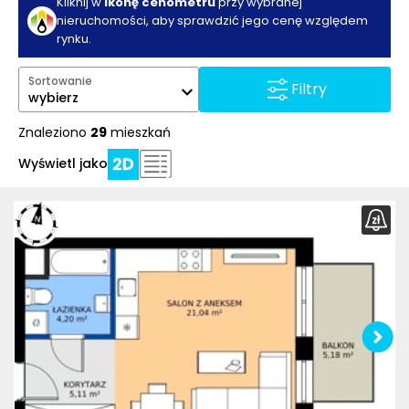
Kliknij w
ikonę cenometru
przy wybranej
nieruchomości, aby sprawdzić jego cenę względem
rynku.
Sortowanie
Filtry
wybierz
Znaleziono
29
mieszkań
Wyświetl jako