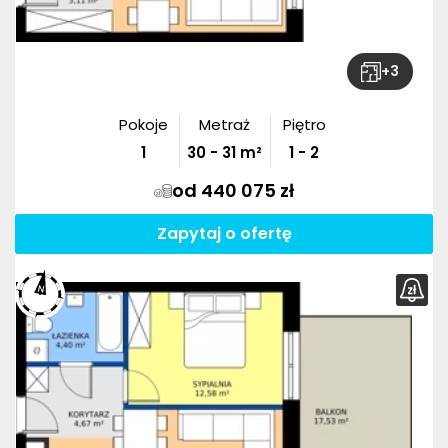
+
3
Pokoje
Metraż
Piętro
1
30
-
31
m²
1 - 2
od 440 075 zł
Zapytaj o ofertę