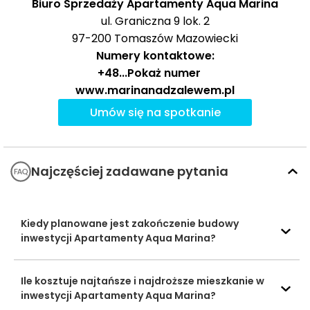
Biuro Sprzedaży Apartamenty Aqua Marina
Dino, Wodna 2
709 m
11 min
ul. Graniczna 9 lok. 2
Apteka „Na
97-200
Tomaszów Mazowiecki
Apteki
Szóstkę”, Główna
700 m
11 min
Numery kontaktowe:
16/18
+48
...
Pokaż numer
DPD Pickup punkt,
www.marinanadzalewem.pl
710 m
11 min
Główna 16
Poczta i
Umów się na spotkanie
paczkomaty
InPost SMR02M,
720 m
11 min
Główna 16/18
Najczęściej zadawane pytania
Siłownia
Siłownie i kluby
zewnętrzna przy
170 m
3 min
fitness
kąpielisku,
Klonowa 2
Kiedy planowane jest zakończenie budowy
inwestycji Apartamenty Aqua Marina?
Las Food & Wine,
67 m
1 min
Klonowa 1
Kawiarnie i
restauracje
Ile kosztuje najtańsze i najdroższe mieszkanie w
Kafeteria Inka,
88 m
1 min
inwestycji Apartamenty Aqua Marina?
Klonowa 1