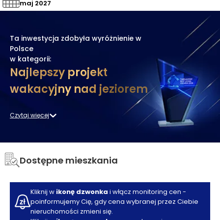
maj 2027
Ta inwestycja zdobyła
wyróżnienie
w
Polsce
w kategorii:
Najlepszy projekt
wakacyjny nad jeziorem
Czytaj więcej
Dostępne mieszkania
Kliknij w
ikonę dzwonka
i włącz monitoring cen -
poinformujemy Cię, gdy cena wybranej przez Ciebie
nieruchomości zmieni się.