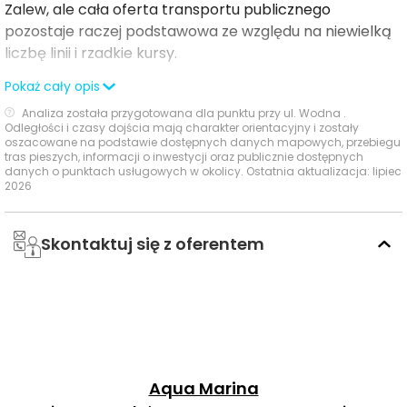
Zalew, ale cała oferta transportu publicznego
pozostaje raczej podstawowa ze względu na niewielką
liczbę linii i rzadkie kursy.
Pokaż cały opis
Usługi na co dzień: zakupy, zdrowie i
Analiza została przygotowana dla punktu przy ul. Wodna .
gastronomia - w promieniu 1 km
Odległości i czasy dojścia mają charakter orientacyjny i zostały
oszacowane na podstawie dostępnych danych mapowych, przebiegu
tras pieszych, informacji o inwestycji oraz publicznie dostępnych
W najbliższym otoczeniu inwestycji dostęp do
danych o punktach usługowych w okolicy. Ostatnia aktualizacja: lipiec
2026
codziennych usług jest wygodny, a część
najważniejszych punktów znajduje się w zasięgu
krótkiego spaceru.
Skontaktuj się z oferentem
Czas
Typ usługi
Nazwa
Odległość
pieszo
Sklep spożywczo-
Sklepy,
przemysłowy, ul.
40 m
1 min
supermarkety,
Wodna 5
Aqua Marina
dyskonty