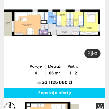
+
2
Pokoje
Metraż
Piętro
4
66
m²
1 - 2
od 1 125 060 zł
Zapytaj o ofertę