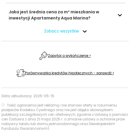
Plac zabaw przy
Jaka jest średnia cena za m² mieszkania w
kąpielisku,
150 m
2 min
inwestycji Apartamenty Aqua Marina?
Klonowa 2
Place zabaw
Plac zabaw IŁKI,
Zobacz wszystkie
709 m
11 min
Wodna 2
Fryzjerstwo Anna
Wasiak, Stoczek
420 m
6 min
Zapytaj o wykończenie >
Gabinety
13
fryzjerskie i
kosmetyczne
Beauty Clinic
Porównywarka kredytów hipotecznych - sprawdź >
Karolina Plichta,
980 m
15 min
Łąkowa 15
Przychodnia
Data aktualizacji:
2026-05-15
Rodzinna / POZ,
690 m
10 min
Placówki
Treść ogłoszenia jest reklamą i nie stanowi oferty w rozumieniu
Główna 13/17
ochrony
przepisów Kodeksu Cywilnego oraz nie jest objęta obowiązkiem
publikacji szczegółowych cen ofertowych, zgodnie z Ustawą o jawności
zdrowia
Amicus-Med,
cen (Ustawa z dnia 21 maja 2025 r. o zmianie ustawy o ochronie praw
690 m
10 min
nabywcy lokalu lub domu jednorodzinnego oraz Deweloperskim
Główna 13/17
Funduszu Gwarancyjnym).