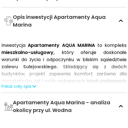
Opis inwestycji Apartamenty Aqua
Marina
Inwestycja
Apartamenty AQUA MARINA
to kompleks
mieszkalno-usługowy,
który oferuje doskonałe
warunki do życia i odpoczynku w bliskim sąsiedztwie
zalewu Sulejowskiego.
Składający się z dwóch
budynków, projekt zapewnia komfort zarówno dla
mieszkańców, jak i osób szukających lokali użytkowych.
Pokaż cały opis
Budynek A, zlokalizowany tuż przy
zalewie,
oferuje 41
mieszkań, a Budynek B mieści 45 lokali użytkowych,
Apartamenty Aqua Marina - analiza
które mogą być wykorzystane zgodnie z potrzebami
nabywców.
okolicy przy ul. Wodna
Wysoka jakość życia i malownicze widoki