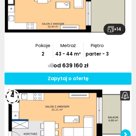
+
14
Pokoje
Metraż
Piętro
2
43
-
44
m²
parter - 3
od 639 160 zł
Zapytaj o ofertę