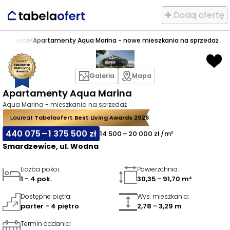
✚ Dodaj ofertę
rdzewice
>
Apartamenty Aqua Marina - nowe mieszkania na sprzedaż
Galeria
Mapa
Apartamenty Aqua Marina
Aqua Marina - mieszkania na sprzedaż
Laureat
Tabelaofert Best Living Awards 2026
440 075 – 1 375 500 zł
14 500 – 20 000 zł /m²
Smardzewice, ul. Wodna
Liczba pokoi
:
Powierzchnia
:
1 - 4 pok.
30,35 – 91,70 m²
Dostępne piętra
:
Wys. mieszkania
:
parter - 4 piętro
2,78 - 3,29 m
Termin oddania
: