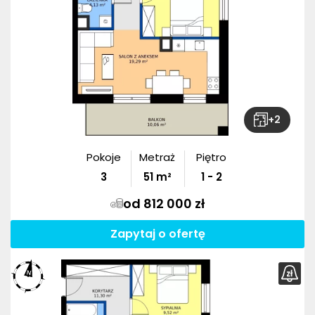
+
2
Pokoje
Metraż
Piętro
3
51
m²
1 - 2
od 812 000 zł
Zapytaj o ofertę