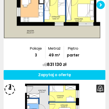
Pokoje
Metraż
Piętro
3
49
m²
parter
831 130 zł
Zapytaj o ofertę