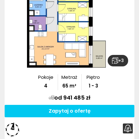
+
3
Pokoje
Metraż
Piętro
4
65
m²
1 - 3
od 941 485 zł
Zapytaj o ofertę