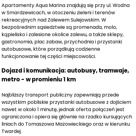
Mieszkańcy
Apartamentów AQUA MARINA
będą mogli
Apartamenty Aqua Marina znajdują się przy ul. Wodna
cieszyć się
widokami na zalew z własnych tarasów
w Smardzewicach, w otoczeniu zieleni i terenów
lub balkonów.
Warto dodać, że kompleks znajduje się
rekreacyjnych nad Zalewem Sulejowskim. W
tuż przy gotowej już
promenadzie,
która jest idealnym
bezpośrednim sąsiedztwie są promenada, molo,
miejscem na poranne spacery czy relaksujące chwile o
kąpielisko i zalesione okolice zalewu, a także sklepy,
zachodzie słońca.
gastronomia, plac zabaw, przychodnia i przystanki
autobusowe, które porządkują codzienne
Komfort i nowoczesność
funkcjonowanie tej części miejscowości.
Projekt inwestycji zakłada szeroki wachlarz udogodnień,
Dojazd i komunikacja: autobusy, tramwaje,
takich jak
garaże podziemne, komórki lokatorskie
metro - w promieniu 1 km
oraz
windy
w budynkach, co zapewnia wygodę
mieszkańcom. Nowoczesna architektura, wysoka
jakość wykończenia i funkcjonalne rozwiązania
Najbliższy transport publiczny zapewniają przede
sprawiają, że apartamenty oferują komfort na
wszystkim pobliskie przystanki autobusowe z dojściem
najwyższym poziomie.
nawet w około 1 minutę, jednak oferta połączeń jest
ograniczona i opiera się głównie na rzadko kursujących
liniach do Tomaszowa Mazowieckiego oraz w kierunku
Inwestycja z potencjałem
Twardej.
Oprócz mieszkań, część inwestycji stanowić będą