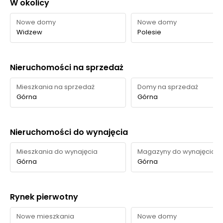
W okolicy
Park im. Tadeusza
750 m
9 min
Nowe domy
Nowe domy
Rejtana
Widzew
Polesie
Park
Park im. Juliusza
ok. 1200 m
14 min
Słowackiego
Nieruchomości na sprzedaż
Park Sielanka
ok. 1200 m
14 min
Mieszkania na sprzedaż
Domy na sprzedaż
Górna
Górna
Ocena Tabelaofert:
Największą przewagą tej lokalizacji
jest codzienna, wygodna zieleń dostępna na miejscu, a
funkcję najbliższego parku publicznego najlepiej pełni
Nieruchomości do wynajęcia
Park Rejtana.
Mieszkania do wynajęcia
Magazyny do wynajęcia
Górna
Górna
Rynek pierwotny
Nowe mieszkania
Nowe domy