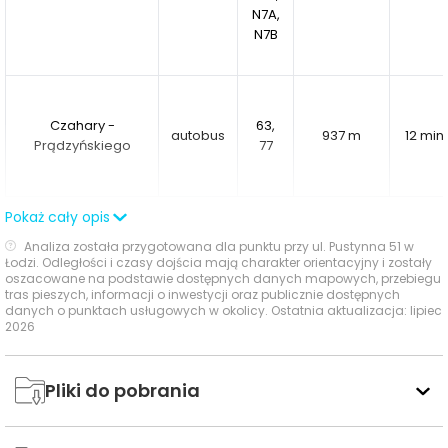
N7A,
przyjemnością. Twój nowy dom czeka na Pustynnej
N7B
51.
Czahary -
63,
autobus
937 m
12 min
Prądzyńskiego
77
Pokaż cały opis
Ocena Tabelaofert:
największym atutem lokalizacji jest
Analiza została przygotowana dla punktu przy ul. Pustynna 51 w
dostęp do kilku użytecznych linii autobusowych, w tym
Łodzi. Odległości i czasy dojścia mają charakter orientacyjny i zostały
połączeń do centrum i nocnych, choć część
oszacowane na podstawie dostępnych danych mapowych, przebiegu
tras pieszych, informacji o inwestycji oraz publicznie dostępnych
najważniejszych przystanków wymaga już
danych o punktach usługowych w okolicy. Ostatnia aktualizacja: lipiec
umiarkowanie dłuższego dojścia pieszo.
2026
Ważne miejsca w okolicy: edukacja, sport,
Pliki do pobrania
zakupy i rozrywka