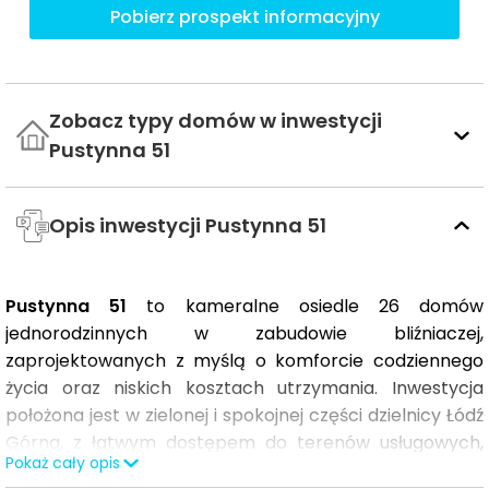
Pobierz prospekt informacyjny
Zobacz typy domów w inwestycji
Pustynna 51
Opis inwestycji Pustynna 51
Pustynna 51
to kameralne osiedle 26 domów
jednorodzinnych w zabudowie bliźniaczej,
zaprojektowanych z myślą o komforcie codziennego
życia oraz niskich kosztach utrzymania. Inwestycja
położona jest w zielonej i spokojnej części dzielnicy Łódź
Górna, z łatwym dostępem do terenów usługowych,
Pokaż cały opis
komunikacji miejskiej oraz lotniska.