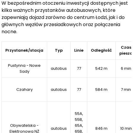
elegancką całość. W pobliżu znajdują się tereny zielone
W bezpośrednim otoczeniu inwestycji dostępnych jest
idealne na spacery, aktywność na świeżym powietrzu i
kilka ważnych przystanków autobusowych, które
zapewniają dojazd zarówno do centrum Łodzi, jak i do
wypoczynek.
głównych węzłów przesiadkowych oraz połączenia
nocne.
Pustynna 51
to idealne miejsce dla osób, które chcą
mieszkać blisko miasta, a jednocześnie cenią sobie
ciszę, spokój i naturę. Kameralne osiedle, doskonała
Czas
Przystanek/stacja
Typ
Linie
Odległość
pieszo
lokalizacja i wysoki standard wykonania sprawiają, że to
inwestycja, która naprawdę wyróżnia się na mapie
Pustynna - Nowe
autobus
77
542 m
6 min
Łodzi.
Sady
Termin realizacji inwestycji Pustynna 51:
Czahary
autobus
77
584 m
7 min
do 31.10.2026r. – zakończenie budowy
do 31.03.2027r. – termin, do którego nastąpi
przeniesienie własności
55A,
55B,
Obywatelska -
65A,
autobus
846 m
10 min
Zamieszkaj w miejscu, gdzie codzienność staje się
Elektronowa NŻ
65B,