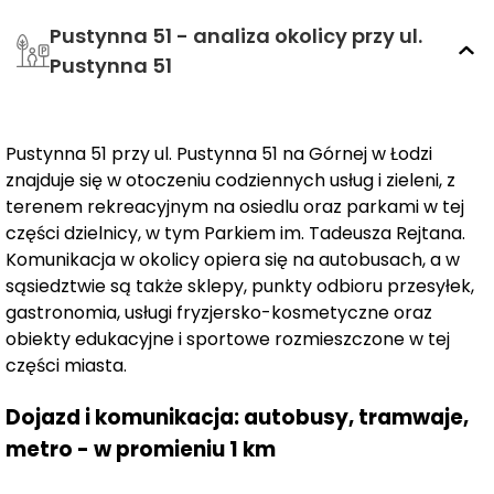
Pustynna 51 - analiza okolicy przy ul.
Każdy dom ma powierzchnię 102,58 m² i dwie
kondygnacje. Na parterze znajduje się wiatrołap,
Pustynna 51
łazienka, gabinet, kuchnia, hol, spiżarnia oraz
przestronny salon z jadalnią (łącznie 52,16 m²). Piętro
(50,42 m²) to trzy sypialnie, łazienka, hol i garderoba –
Pustynna 51 przy ul. Pustynna 51 na Górnej w Łodzi
wszystko starannie przemyślane, aby zapewnić
znajduje się w otoczeniu codziennych usług i zieleni, z
domownikom maksymalną funkcjonalność i komfort.
terenem rekreacyjnym na osiedlu oraz parkami w tej
części dzielnicy, w tym Parkiem im. Tadeusza Rejtana.
Domy oddawane są w standardzie umożliwiającym
Komunikacja w okolicy opiera się na autobusach, a w
szybką przeprowadzkę – z gotową infrastrukturą
sąsiedztwie są także sklepy, punkty odbioru przesyłek,
techniczną, utwardzonym podjazdem,
gastronomia, usługi fryzjersko-kosmetyczne oraz
zagospodarowaną zielenią i ogrodzeniem. To
obiekty edukacyjne i sportowe rozmieszczone w tej
części miasta.
przestrzeń, którą możesz zaaranżować po swojemu i
stworzyć bezpieczny dom dla siebie i swoich bliskich.
Dojazd i komunikacja: autobusy, tramwaje,
Architektura osiedla opiera się na nowoczesnych
metro - w promieniu 1 km
bryłach i stonowanej kolorystyce, dzięki czemu budynki
naturalnie wpisują się w otoczenie i tworzą spójną,