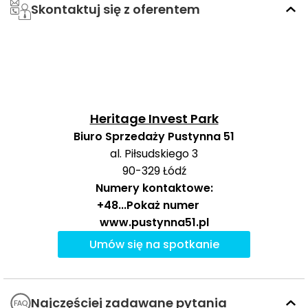
W najbliższym otoczeniu inwestycji uwagę zwracają
Skontaktuj się z oferentem
praktyczne punkty edukacyjne, handlowe i rekreacyjne,
które dobrze uzupełniają codzienne potrzeby
mieszkańców.
Czas
Typ usługi
Nazwa usługi
Odległość
pieszo
s
Heritage Invest Park
Przedszkola
Kameleon
2546 m
33 min
Biuro Sprzedaży Pustynna 51
al. Piłsudskiego 3
XX Liceum
2494 m
32 min
90-329
Łódź
Ogólnokształcące
Szkoły
Numery kontaktowe:
średnie
XXVI Liceum
+48
...
Pokaż numer
2834 m
37 min
Ogólnokształcące
www.pustynna51.pl
Politechnika
Umów się na spotkanie
44
Łódzka - Kampus
3488 m
min
C
Uczelnie
wyższe
Politechnika
Najczęściej zadawane pytania