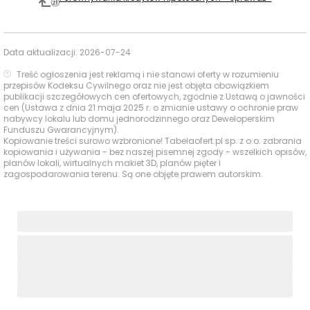
podstawowe usługi codzienne, choć ich koncentracja
jest wyraźnie lepsza w wybranych kategoriach niż tuż
przy samym adresie.
Data aktualizacji:
2026-07-24
Treść ogłoszenia jest reklamą i nie stanowi oferty w rozumieniu
Czas
Typ usługi
Nazwa
Odległość
przepisów Kodeksu Cywilnego oraz nie jest objęta obowiązkiem
pieszo
publikacji szczegółowych cen ofertowych, zgodnie z Ustawą o jawności
cen (Ustawa z dnia 21 maja 2025 r. o zmianie ustawy o ochronie praw
nabywcy lokalu lub domu jednorodzinnego oraz Deweloperskim
Odido
531 m
8 min
Sklepy,
Funduszu Gwarancyjnym).
Kopiowanie treści surowo wzbronione! Tabelaofert.pl sp. z o.o. zabrania
supermarkety,
Dino, Nowe Sady
kopiowania i używania - bez naszej pisemnej zgody - wszelkich opisów,
dyskonty
674 m
10 min
98
planów lokali, wirtualnych makiet 3D, planów pięter i
zagospodarowania terenu. Są one objęte prawem autorskim.
Apteki
Wapteka.pl
943 m
14 min
DPD Pickup i DHL
POP w Żabce,
650 m
10 min
Poczta i
Nowe Sady 85
paczkomaty
Paczkomat InPost
686 m
10 min
LOD222M