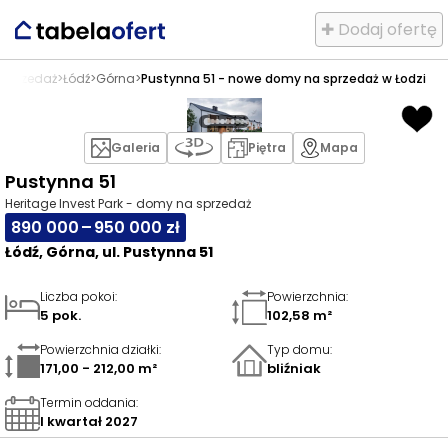
✚ Dodaj ofertę
sprzedaż
>
Łódź
>
Górna
>
Pustynna 51 - nowe domy na sprzedaż w Łodzi
Galeria
Piętra
Mapa
Pustynna 51
Heritage Invest Park - domy na sprzedaż
890 000 – 950 000 zł
Łódź, Górna, ul. Pustynna 51
Liczba pokoi
:
Powierzchnia
:
5 pok.
102,58 m²
Powierzchnia działki
:
Typ domu
:
171,00 - 212,00 m²
bliźniak
Termin oddania
:
I kwartał 2027