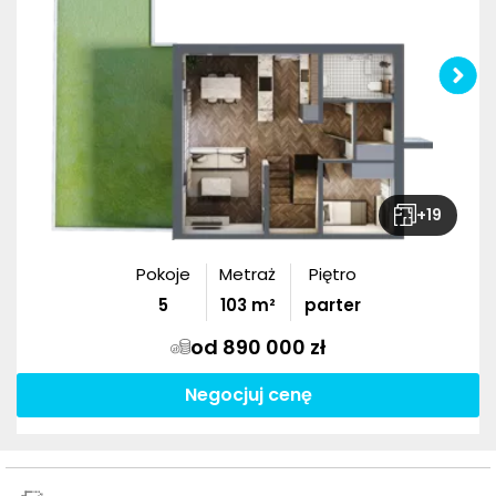
+
19
Pokoje
Metraż
Piętro
5
103
m²
parter
od 890 000 zł
Negocjuj cenę