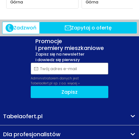
Górna
Górna
Zadzwoń
Zapytaj o ofertę
Promocje
i premiery mieszkaniowe
Zapisz się na newsletter
i dowiedz się pierwszy
Twój adres e-mail
Administratorem danych jest
Tabelaofert.pl sp. z o.o.
więcej »
Zapisz
Tabelaofert.pl
Dla profesjonalistów