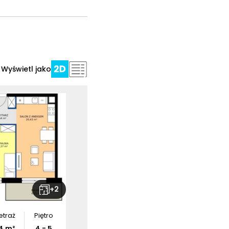
Wyświetl jako
+
2
etraż
Piętro
4
m²
4 - 5