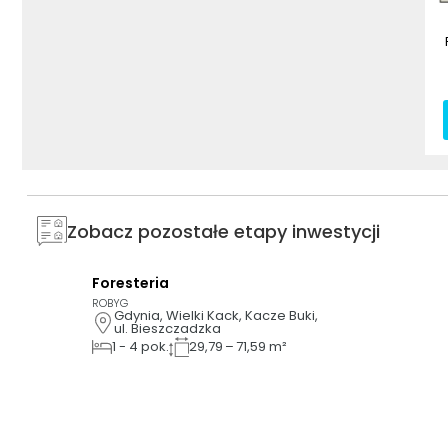
Zobacz pozostałe etapy inwestycji
Foresteria
3D
AI
ROBYG
Gdynia, Wielki Kack, Kacze Buki, 
ul. Bieszczadzka
1
-
4
pok.
29,79 – 71,59 m²