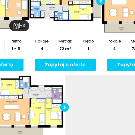
z
rzut
Po
+
3
Piętro
Pokoje
Metraż
Piętro
Pokoje
M
1 - 5
4
72
m²
1
4
7
ofertę
Zapytaj o ofertę
Zapyta
Sprawdź wymiary
mieszkania
Pobierz
rzut