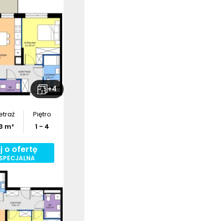
ź wymiary
szkania
bierz
rzut
+
4
etraż
Piętro
3
m²
1 - 4
j o ofertę
 SPECJALNA
ź wymiary
szkania