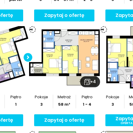
ofertę
Zapytaj o ofertę
Zapyta
ymiary
Sprawdź wymiary
nia
mieszkania
z
rzut
Pobierz
rzut
+
4
Piętro
Pokoje
Metraż
Piętro
Pokoje
M
1
3
58
m²
1 - 4
3
5
Zapyta
ofertę
Zapytaj o ofertę
OFERTA