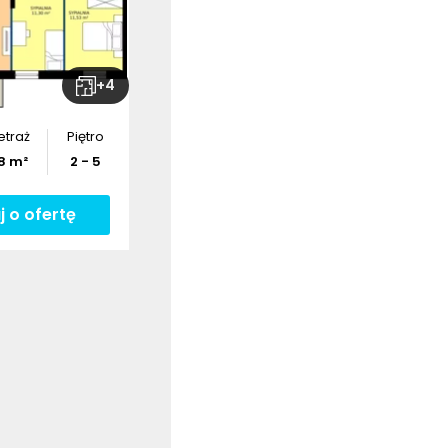
bierz
rzut
+
4
etraż
Piętro
8
m²
2 - 5
j o ofertę