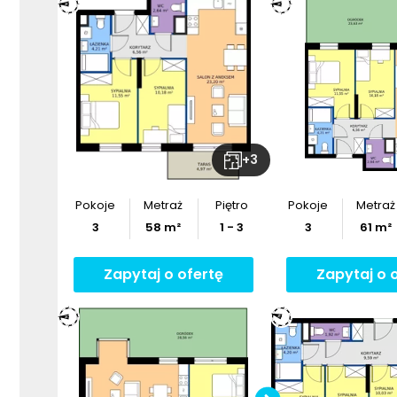
+
3
Pokoje
Metraż
Piętro
Pokoje
Metraż
3
58
m²
1 - 3
3
61
m²
Zapytaj o ofertę
Zapytaj o 
Sprawdź w
mieszka