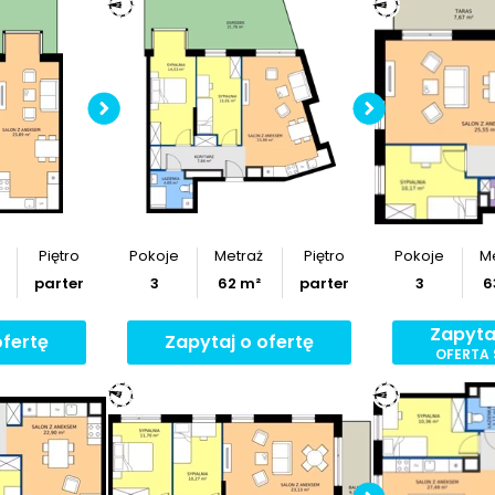
Sprawdź wymiary
Sprawd
mieszkania
mie
Pobierz
rzut
Po
Piętro
Pokoje
Metraż
Piętro
Pokoje
M
parter
3
62
m²
parter
3
6
Zapyta
ofertę
Zapytaj o ofertę
OFERTA
ymiary
Sprawd
nia
mie