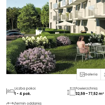
Galeria
Liczba pokoi
:
Powierzchnia
:
1 - 4 pok.
32,59 – 77,52 m²
Termin oddania
: