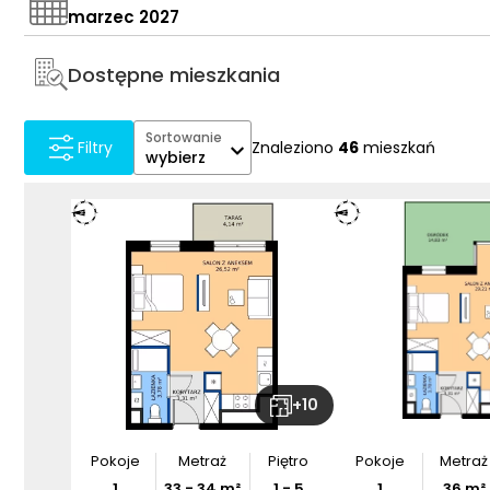
marzec 2027
Dostępne mieszkania
Sortowanie
Znaleziono
46
mieszkań
Filtry
wybierz
+
10
Pokoje
Metraż
Piętro
Pokoje
Metraż
1
33
-
34
m²
1 - 5
1
36
m²