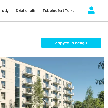
orady
Dział analiz
Tabelaofert Talks
Zapytaj o cenę >