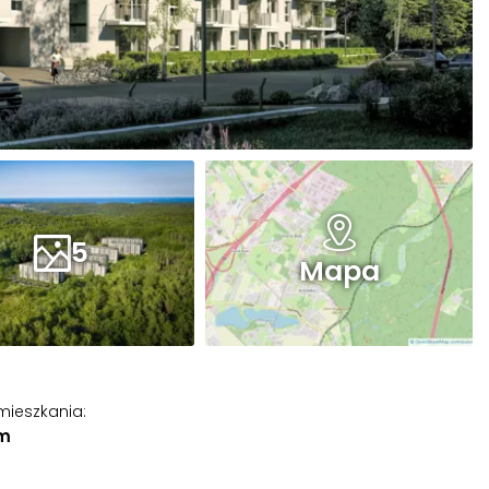
5
Mapa
mieszkania
:
 m