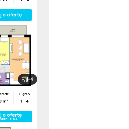
j o ofertę
+
4
etraż
Piętro
8
m²
1 - 4
j o ofertę
 SPECJALNA