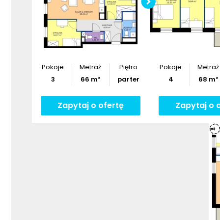
Pobier
Pokoje
Metraż
Piętro
Pokoje
Metraż
3
66
m²
parter
4
68
m²
Zapytaj o ofertę
Zapytaj o 