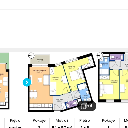
Sprawdź wymiary
mieszkania
Pobierz
rzut
+
4
Piętro
Pokoje
Metraż
Piętro
Pokoje
M
parter
3
54
-
57
m²
2 - 5
3
5