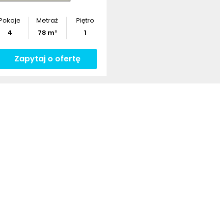
Pokoje
Metraż
Piętro
4
78
m²
1
Zapytaj o ofertę