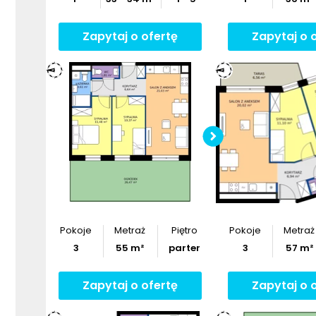
Zapytaj o ofertę
Zapytaj o 
Sprawdź w
mieszka
Pobier
Pokoje
Metraż
Piętro
Pokoje
Metraż
3
55
m²
parter
3
57
m²
Zapytaj o ofertę
Zapytaj o 