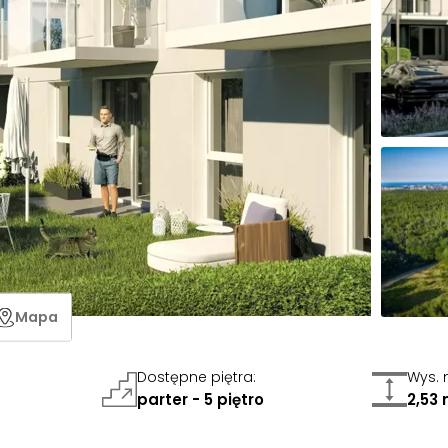
Mapa
Dostępne piętra
:
Wys. 
parter - 5 piętro
2,53