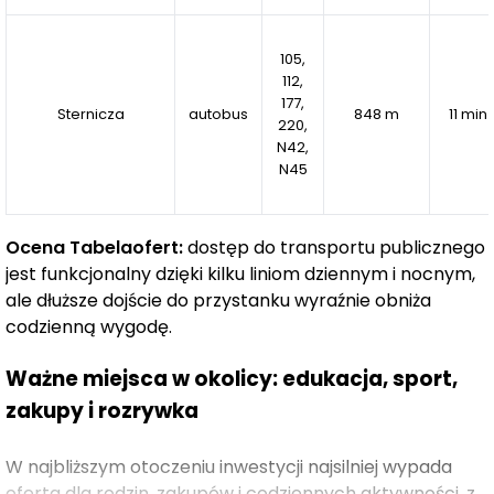
Kodeksu cywilnego i ma charakter wyłącznie
informacyjny.
105,
112,
Szczegóły inwestycji oraz pełna oferta dostępne są na
177,
stronie internetowej:
Sternicza
autobus
848 m
11 min
220,
www.develia.pl
N42,
N45
Ocena Tabelaofert:
dostęp do transportu publicznego
jest funkcjonalny dzięki kilku liniom dziennym i nocnym,
ale dłuższe dojście do przystanku wyraźnie obniża
codzienną wygodę.
Ważne miejsca w okolicy: edukacja, sport,
zakupy i rozrywka
W najbliższym otoczeniu inwestycji najsilniej wypada
oferta dla rodzin, zakupów i codziennych aktywności, z