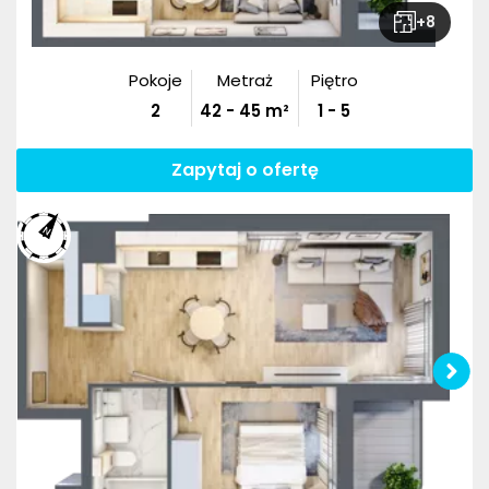
+
8
Pokoje
Metraż
Piętro
2
42
-
45
m²
1 - 5
Zapytaj o ofertę