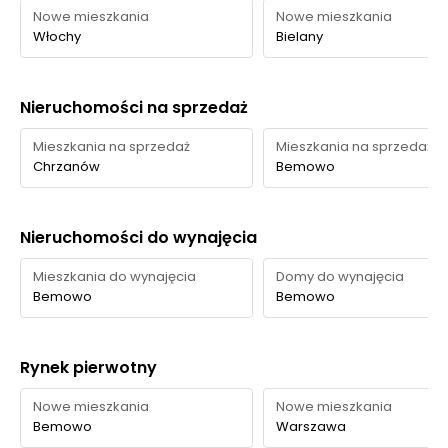
Nowe mieszkania
Nowe mieszkania
Lokalna zieleń
Włochy
Bielany
osiedlowa przy ul.
Zieleń
Sterniczej,
600 m
8 min
osiedlowa
Kopalnianej i
Nieruchomości na sprzedaż
Moździerzy
Mieszkania na sprzedaż
Mieszkania na sprzedaż
Park
Park Górczewska
—
—
Chrzanów
Bemowo
Teren
rekreacyjny
Glinianki Sznajdra
—
—
Nieruchomości do wynajęcia
nad wodą
Mieszkania do wynajęcia
Domy do wynajęcia
Ocena Tabelaofert:
Najlepiej wypada codzienna, bliska
Bemowo
Bemowo
zieleń na osiedlu i szybki dostęp do Fortu Chrzanów,
natomiast na większy parkowy wypoczynek częściej
trzeba zaplanować dłuższe wyjście.
Rynek pierwotny
Nowe mieszkania
Nowe mieszkania
Bemowo
Warszawa