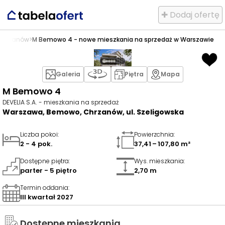
✚ Dodaj ofertę
Chrzanów
>
M Bemowo 4 - nowe mieszkania na sprzedaż w Warszawie
Galeria
Piętra
Mapa
M Bemowo 4
DEVELIA S.A. - mieszkania na sprzedaż
Warszawa, Bemowo, Chrzanów, ul. Szeligowska
Liczba pokoi
:
Powierzchnia
:
2 - 4 pok.
37,41 – 107,80 m²
Dostępne piętra
:
Wys. mieszkania
:
parter - 5 piętro
2,70 m
Termin oddania
:
III kwartał 2027
Dostępne mieszkania