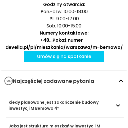
Godziny otwarcia:
Wojskowa
Pon.-czw. 10:00-18:00
Uczelnie
Akademia
2844 m
37 min
Pt. 9:00-17:00
wyższe
Techniczna
Sob. 10:00-15:00
Numery kontaktowe:
Baseny i
OSiR Bemowo -
Obiekty
+48
...
Pokaż numer
2568 m
34 min
korty
sportowe
develia.pl/pl/mieszkania/warszawa/m-bemowo/
Umów się na spotkanie
Park Handlowy
City Park
1799 m
24 min
Centra
Lazurowa
handlowe
Najczęściej zadawane pytania
Kaufland
1978 m
26 min
Fort Kids
3496 m
46 min
Kina i centra
Kiedy planowane jest zakończenie budowy
rozrywki
44
Jungle Academy
3312 m
inwestycji M Bemowo 4?
min
Ocena Tabelaofert:
lokalizacja zapewnia wygodny
Jaka jest struktura mieszkań w inwestycji M