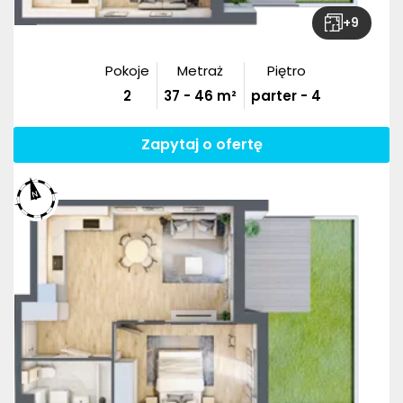
+
9
Pokoje
Metraż
Piętro
2
37
-
46
m²
parter - 4
Zapytaj o ofertę