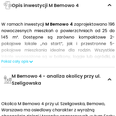
Opis inwestycji M Bemowo 4
W ramach inwestycji
M Bemowo 4
zaprojektowano 196
nowoczesnych mieszkań o powierzchniach od 25 do
145 m². Dostępne są zarówno kompaktowe 2-
pokojowe lokale „na start”, jak i przestronne 5-
pokojowe mieszkania idealne dla rodzin. Wszystkie
lokale wyposażone są w balkony, loggie lub ogródki, a
Pokaż cały opis
duże przeszklenia zapewniają naturalne doświetlenie
wnętrz.
M Bemowo 4 - analiza okolicy przy ul.
Budynek utrzymany jest w nowoczesnym,
Szeligowska
minimalistycznym stylu z eleganckimi akcentami
drewna, szkła i zieleni. Dla komfortu mieszkańców
przewidziano teren rekreacyjny, zieloną strefę relaksu,
Okolica M Bemowo 4 przy ul. Szeligowska, Bemowo,
a także udogodnienia takie jak stanowisko do ładowania
Warszawa ma osiedlowy charakter z wyraźną
samochodów elektrycznych, stojaki i stacja naprawy