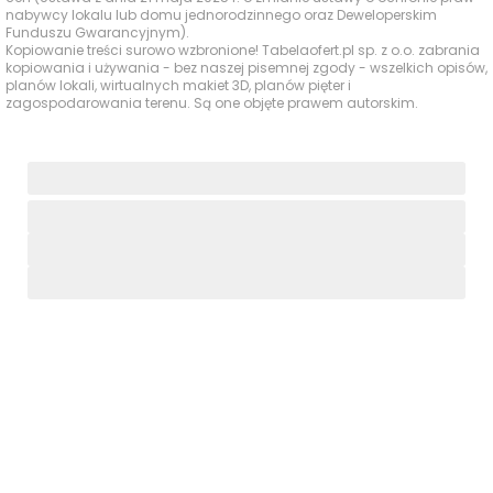
dyskonty
Biedronka, ul.
nabywcy lokalu lub domu jednorodzinnego oraz Deweloperskim
Lazurowa 71, City
420 m
6 min
Funduszu Gwarancyjnym).
Park
Kopiowanie treści surowo wzbronione! Tabelaofert.pl sp. z o.o. zabrania
kopiowania i używania - bez naszej pisemnej zgody - wszelkich opisów,
planów lokali, wirtualnych makiet 3D, planów pięter i
Apteka
zagospodarowania terenu. Są one objęte prawem autorskim.
Apteki
Cosmedica, City
420 m
6 min
Park
InPost Paczkomat,
420 m
6 min
City Park
Poczta i
paczkomaty
Poczta Polska, ul.
550 m
8 min
Szeligowska 5
Zdrofit, ul.
Siłownie i kluby
Lazurowa 71A, City
420 m
6 min
fitness
Park
Gastro
Szeligowska, ul.
280 m
4 min
Szeligowska
Kawiarnie i
32/U2
restauracje