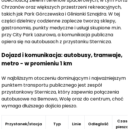
obecnością zieleni i terenów spacerowych, w tym Fortu
rowerów czy panele fotowoltaiczne.
Chrzanów oraz większych przestrzeni rekreacyjnych,
takich jak Park Górczewska i Glinianki Sznajdra. W tej
Atuty inwestycji
części dzielnicy codzienne zaplecze tworzą sklepy,
gastronomia, punkty medyczne i usługi skupione m.in.
Szeroki wybór mieszkań z balkonami, tarasami lub
przy City Park Lazurowa, a komunikacja publiczna
ogródkami
opiera się na autobusach z przystanku Sternicza.
Komfortowe, funkcjonalne układy mieszkań
System smart home w standardzie
Dojazd i komunikacja: autobusy, tramwaje,
Rozwiązania przyjazne środowisku
metro - w promieniu 1 km
8 minut pieszo do realizowanej stacji metra
Chrzanów
W najbliższym otoczeniu dominującym i najważniejszym
Doskonałe połączenie komunikacyjne z innymi
punktem transportu publicznego jest zespół
częściami Warszawy
przystankowy Sternicza, który zapewnia połączenia
autobusowe na Bemowo, Wolę oraz do centrum, choć
Bliskość placówek edukacyjnych, sklepów i punktów
wymaga dłuższego dojścia pieszo.
usługowych.
Czas
Niniejszy materiał nie stanowi oferty w rozumieniu
Przystanek/stacja
Typ
Linie
Odległość
pieszo