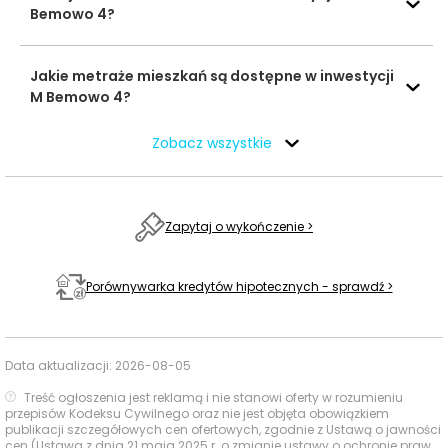
dostęp do codziennych usług rodzinnych i zakupowych,
Bemowo 4?
a oferta edukacyjna oraz rekreacyjna jest sensownie
uzupełniona krótkim dojazdem samochodem.
Jakie metraże mieszkań są dostępne w inwestycji
M Bemowo 4?
Usługi na co dzień: zakupy, zdrowie i
gastronomia - w promieniu 1 km
Zobacz wszystkie
W najbliższym otoczeniu inwestycji dostęp do
codziennych usług jest praktyczny i zróżnicowany, a
Zapytaj o wykończenie >
większość najpotrzebniejszych punktów można
osiągnąć krótkim spacerem.
Porównywarka kredytów hipotecznych - sprawdź >
Czas
Typ usługi
Nazwa
Odległość
pieszo
Data aktualizacji:
2026-08-05
Żabka, ul.
Szeligowska 30A
300 m
5 min
Treść ogłoszenia jest reklamą i nie stanowi oferty w rozumieniu
Sklepy,
lok. LU1
przepisów Kodeksu Cywilnego oraz nie jest objęta obowiązkiem
publikacji szczegółowych cen ofertowych, zgodnie z Ustawą o jawności
supermarkety,
cen (Ustawa z dnia 21 maja 2025 r. o zmianie ustawy o ochronie praw