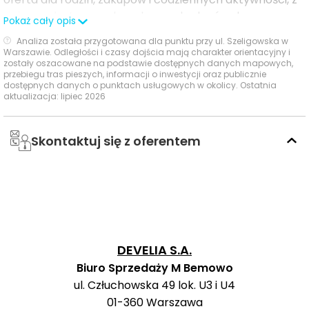
dobrym dostępem do wybranych placówek
Pokaż cały opis
edukacyjnych, obiektów sportowych oraz rozrywki.
Analiza została przygotowana dla punktu przy ul. Szeligowska w
Warszawie. Odległości i czasy dojścia mają charakter orientacyjny i
zostały oszacowane na podstawie dostępnych danych mapowych,
Czas
przebiegu tras pieszych, informacji o inwestycji oraz publicznie
Typ usługi
Nazwa usługi
Odległość
pieszo
s
dostępnych danych o punktach usługowych w okolicy. Ostatnia
aktualizacja: lipiec 2026
Przedszkole nr 75
1256 m
17 min
Przedszkola
Skontaktuj się z oferentem
Kangurek
1200 m
16 min
LXXIII Liceum
Ogólnokształcące
im. Zawiszaków
2989 m
39 min
Proporca
„Victoria”
Szkoły
średnie
DEVELIA S.A.
LXXVIII Liceum
Ogólnokształcące
Biuro Sprzedaży M Bemowo
im. Marii
2738 m
36 min
ul. Człuchowska 49 lok. U3 i U4
Pawlikowskiej-
01-360
Warszawa
Jasnorzewskiej