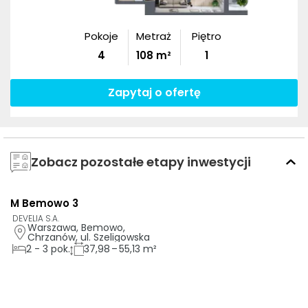
Pokoje
Metraż
Piętro
4
108
m²
1
Zapytaj o ofertę
Zobacz pozostałe etapy inwestycji
M Bemowo 3
AI
DEVELIA S.A.
Warszawa, Bemowo, 
Chrzanów, ul. Szeligowska
2
-
3
pok.
37,98 – 55,13 m²