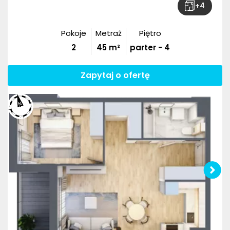
+
4
Pokoje
Metraż
Piętro
2
45
m²
parter - 4
Zapytaj o ofertę