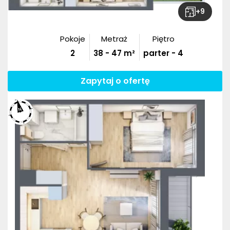
+
9
Pokoje
Metraż
Piętro
2
38
-
47
m²
parter - 4
Zapytaj o ofertę