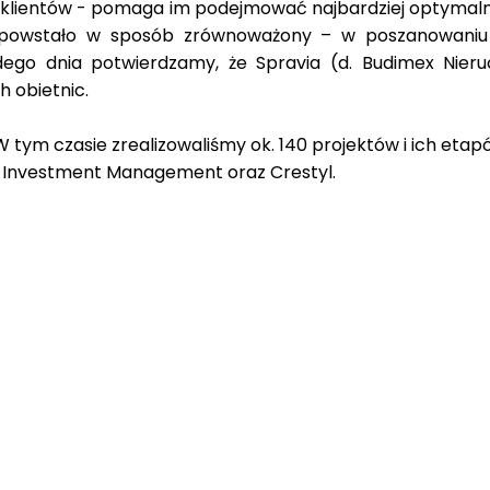
 klientów - pomaga im podejmować najbardziej optymalne
powstało w sposób zrównoważony – w poszanowaniu l
ego dnia potwierdzamy, że Spravia (d. Budimex Nieruc
h obietnic.
tym czasie zrealizowaliśmy ok. 140 projektów i ich etapów
e Investment Management oraz Crestyl.