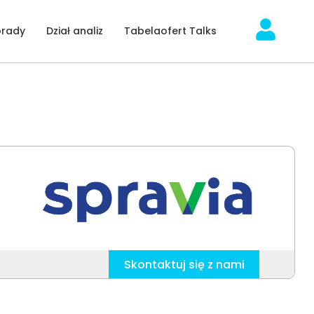
orady
Dział analiz
Tabelaofert Talks
Skontaktuj się z nami