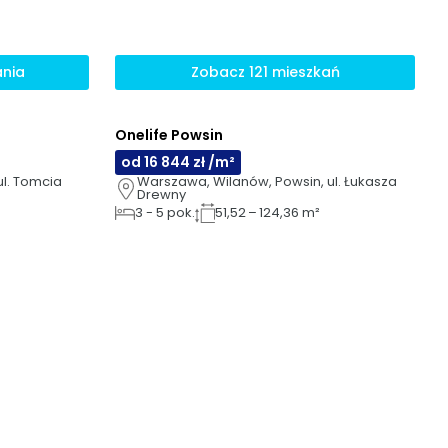
ania
Zobacz 121 mieszkań
Onelife Powsin
AI
od 16 844 zł /m²
l. Tomcia 
Warszawa, Wilanów, Powsin, ul. Łukasza 
Drewny
3
-
5
pok.
51,52 – 124,36 m²