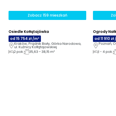
Zobacz 159 mieszkań
Zo
Osiedle Kołłątajówka
Ogrody Nał
AI
AI
od 15 754 zł /m²
od 11 910 zł
Kraków, Prądnik Biały, Górka Narodowa, 
Poznań, Og
ul. Kuźnicy Kołłątajowskiej
2
pok.
35,63 – 38,15 m²
1
-
4
pok.