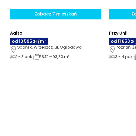
Zobacz 7 mieszkań
Z
Aalto
Przy Unii
AI
AI
GOTOWE 
od 13 595 zł /m²
od 11 653 zł
Gdańsk, Wrzeszcz, ul. Ogrodowa
Poznań, Że
1
-
3
pok.
58,12 – 93,30 m²
3
-
4
pok.