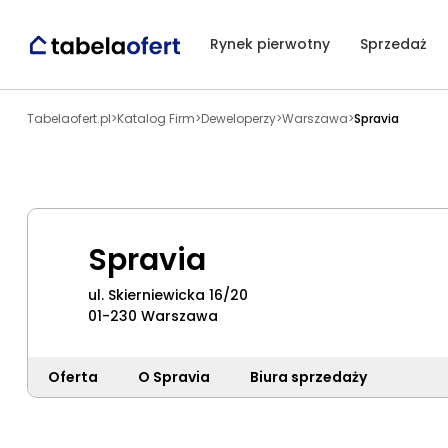
Rynek pierwotny
Sprzedaż
Tabelaofert.pl
>
Katalog Firm
>
Deweloperzy
>
Warszawa
>
Spravia
Spravia
ul. Skierniewicka 16/20
01-230 Warszawa
Oferta
O Spravia
Biura sprzedaży