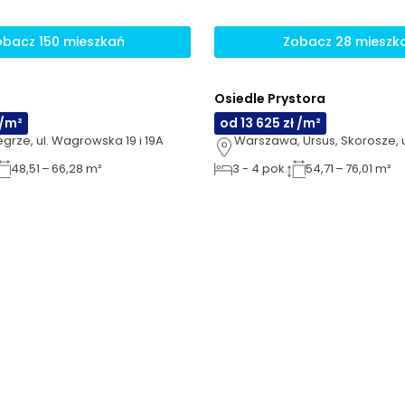
obacz 150 mieszkań
Zobacz 28 mieszk
Osiedle Prystora
DO ODBIORU
AI
 /m²
od 13 625 zł /m²
grze, ul. Wagrowska 19 i 19A
Warszawa, Ursus, Skorosze, u
48,51 – 66,28 m²
3
-
4
pok.
54,71 – 76,01 m²