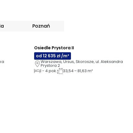
ia
Poznań
NOWOŚĆ
Osiedle Prystora II
AI
od 12 635 zł /m²
ka
Warszawa, Ursus, Skorosze, ul. Aleksandra 
Prystora 2
1
-
4
pok.
33,54 – 81,63 m²