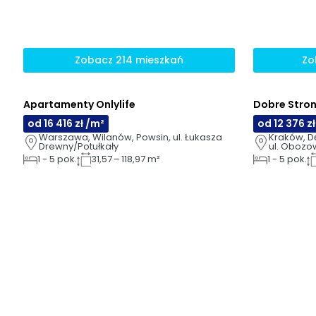
Zobacz 214 mieszkań
Zo
NOWOŚĆ
Apartamenty Onlylife
Dobre Stro
AI
od 16 416 zł /m²
od 12 376 z
Warszawa, Wilanów, Powsin, ul. Łukasza 
Kraków, Dę
Drewny/Potułkały
ul. Oboz
1
-
5
pok.
31,57 – 118,97 m²
1
-
5
pok.