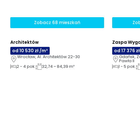
Zobacz 68 mieszkań
Zob
Architektów
Zaspa Wygo
AI
AI
od 10 530 zł /m²
od 17 376 z
Wrocław, Al. Architektów 22-30
Gdańsk, Za
Pawła II
2
-
4
pok.
32,74 – 84,39 m²
1
-
5
pok.