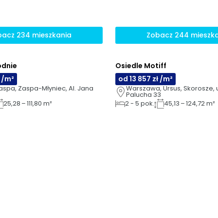
acz 234 mieszkania
Zobacz 244 mieszk
dnie
Osiedle Motiff
AI
ł /m²
od 13 857 zł /m²
spa, Zaspa-Młyniec, Al. Jana 
Warszawa, Ursus, Skorosze, u
Palucha 33
25,28 – 111,80 m²
2
-
5
pok.
45,13 – 124,72 m²