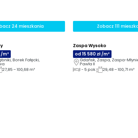
bacz 24 mieszkania
Zobacz 111 mieszk
NOWOŚĆ
ny
Zaspa Wysoko
AI
ł /m²
od 15 580 zł /m²
bniki, Borek Fałęcki, 
Gdańsk, Zaspa, Zaspa-Młynie
owa
Pawła II
27,85 – 100,68 m²
1
-
5
pok.
29,48 – 100,71 m²