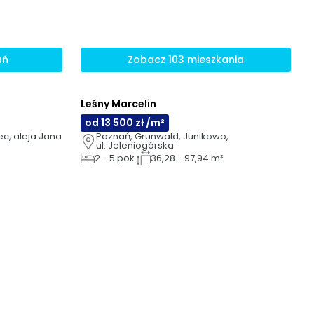
ań
Zobacz 103 mieszkania
Leśny Marcelin
AI
od 13 500 zł /m²
c, aleja Jana 
Poznań, Grunwald, Junikowo, 
ul. Jeleniogórska
2
-
5
pok.
36,28 – 97,94 m²