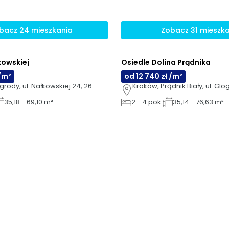
bacz 24 mieszkania
Zobacz 31 mieszk
kowskiej
Osiedle Dolina Prądnika
AI
 /m²
od 12 740 zł /m²
rody, ul. Nałkowskiej 24, 26
Kraków, Prądnik Biały, ul. Glo
35,18 – 69,10 m²
2
-
4
pok.
35,14 – 76,63 m²