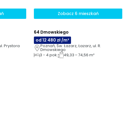
ań
Zobacz 6 mieszkań
64 Dmowskiego
AI
od 12 480 zł /m²
l. Prystora
Poznań, Św. Łazarz, Łazarz, ul. R. 
Dmowskiego
3
-
4
pok.
49,33 – 74,56 m²