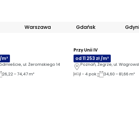
Warszawa
Gdańsk
Gdyn
Przy Unii IV
AI
 /m²
od 11 253 zł /m²
ódmieście, ul. Żeromskiego 14
Poznań, Żegrze, ul. Wagrows
26,22 – 74,47 m²
1
-
4
pok.
34,60 – 81,66 m²