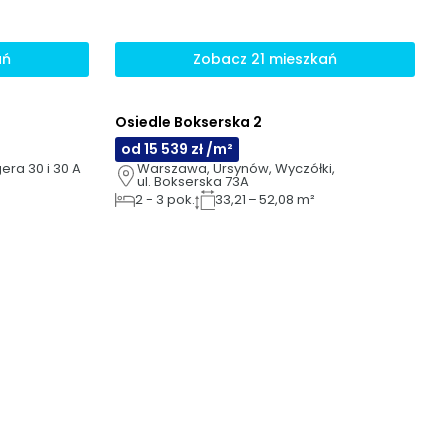
ań
Zobacz 21 mieszkań
Osiedle Bokserska 2
AI
GOTOWE DO ODBIORU
od 15 539 zł /m²
gera 30 i 30 A
Warszawa, Ursynów, Wyczółki, 
ul. Bokserska 73A
2
-
3
pok.
33,21 – 52,08 m²