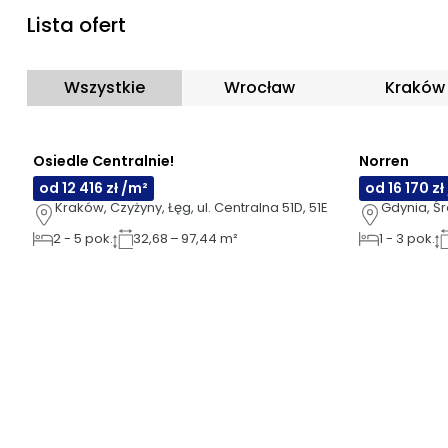
Lista ofert
Wszystkie
Wrocław
Kraków
NOWOŚĆ
NOWOŚĆ
Osiedle Centralnie!
Norren
od 12 416 zł /m²
od 16 170 zł
Kraków, Czyżyny, Łęg, ul. Centralna 51D, 51E
Gdynia, Śr
2
-
5
pok.
32,68 – 97,44 m²
1
-
3
pok.