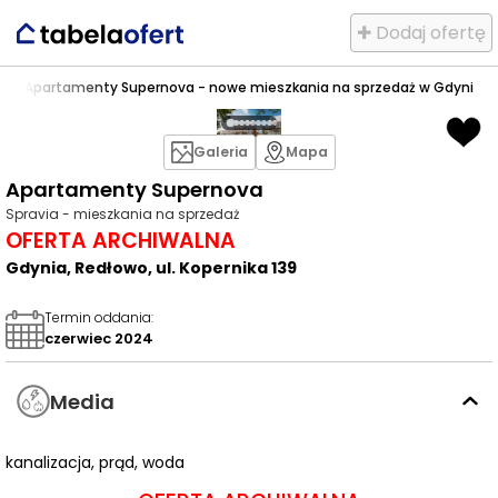
✚ Dodaj ofertę
owo
>
Apartamenty Supernova - nowe mieszkania na sprzedaż w Gdyni
Galeria
Mapa
Apartamenty Supernova
Spravia - mieszkania na sprzedaż
OFERTA ARCHIWALNA
Gdynia, Redłowo, ul. Kopernika 139
Termin oddania
:
czerwiec 2024
Media
kanalizacja, prąd, woda