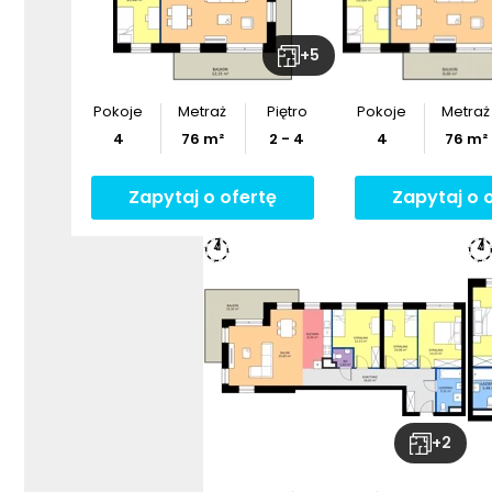
+
5
Pokoje
Metraż
Piętro
Pokoje
Metraż
4
76
m²
2 - 4
4
76
m²
Zapytaj o ofertę
Zapytaj o 
+
2