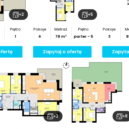
+
2
+
5
Piętro
Pokoje
Metraż
Piętro
Pokoje
M
1
4
78
m²
parter - 5
3
8
ofertę
Zapytaj o ofertę
Zapyta
+
2
+
8