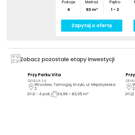
Pokoje
Metraż
Piętro
4
93
m²
1 - 2
Zapytaj o ofertę
Zobacz pozostałe etapy inwestycji
Przy Parku Vita
Przy
AI
AI
DEVELIA S.A.
DEVEL
Wrocław, Tarnogaj, Krzyki, ul. Międzyleska 
W
2
2
1
-
4
pok.
34,96 – 83,05 m²
2