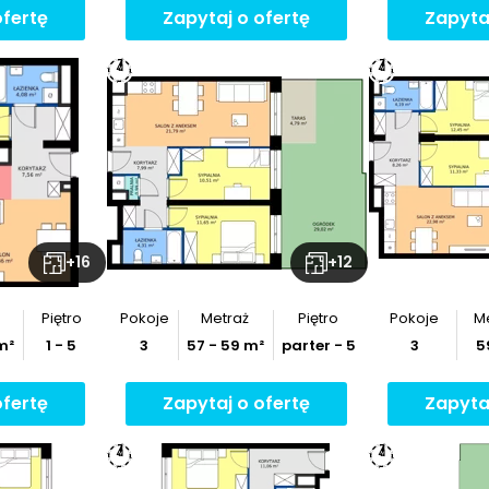
ofertę
Zapytaj o ofertę
Zapyta
ymiary
nia
z
rzut
+
16
+
12
Piętro
Pokoje
Metraż
Piętro
Pokoje
M
m²
1 - 5
3
57
-
59
m²
parter - 5
3
5
ofertę
Zapytaj o ofertę
Zapyta