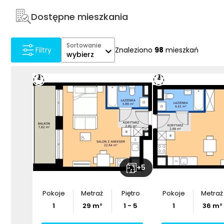
Dostępne mieszkania
Sortowanie
Znaleziono
98
mieszkań
Filtry
wybierz
+
5
Pokoje
Metraż
Piętro
Pokoje
Metraż
1
29
m²
1 - 5
1
36
m²