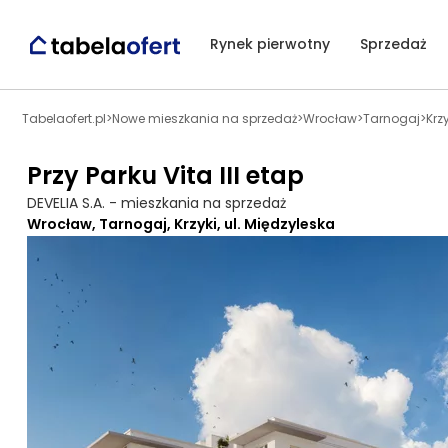
Rynek pierwotny
Sprzedaż
Tabelaofert.pl
>
Nowe mieszkania na sprzedaż
>
Wrocław
>
Tarnogaj
>
Krzy
Przy Parku Vita III etap
DEVELIA S.A. - mieszkania na sprzedaż
Wrocław, Tarnogaj, Krzyki, ul. Międzyleska