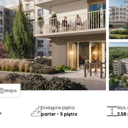
Mapa
Dostępne piętra
:
Wys.
²
parter - 5 piętro
2,58