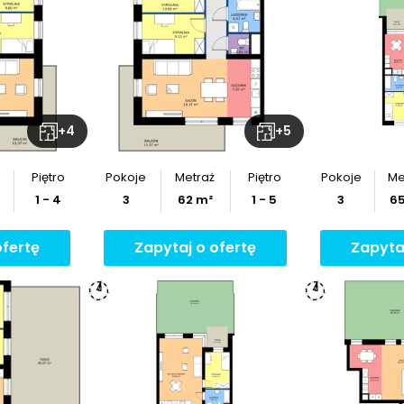
+
4
+
5
Piętro
Pokoje
Metraż
Piętro
Pokoje
Me
1 - 4
3
62
m²
1 - 5
3
6
ofertę
Zapytaj o ofertę
Zapyta