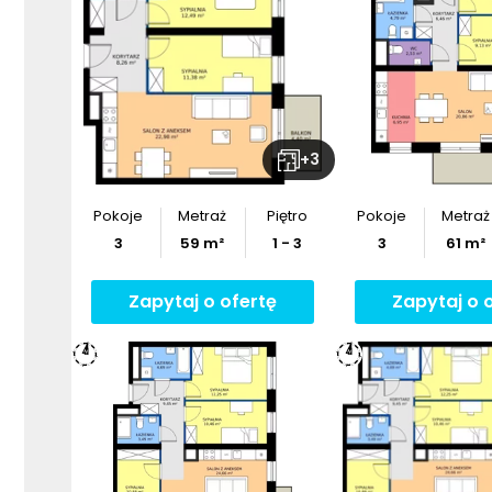
+
3
Pokoje
Metraż
Piętro
Pokoje
Metraż
3
59
m²
1 - 3
3
61
m²
Zapytaj o ofertę
Zapytaj o 