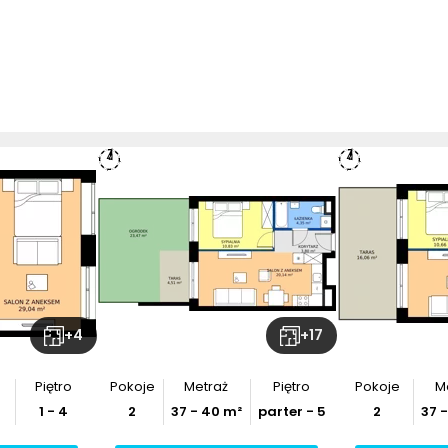
+
4
+
17
Piętro
Pokoje
Metraż
Piętro
Pokoje
M
1 - 4
2
37
-
40
m²
parter - 5
2
37