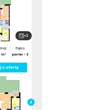
+
2
traż
Piętro
5
m²
parter - 3
j o ofertę
Sprawdź wymiary
mieszkania