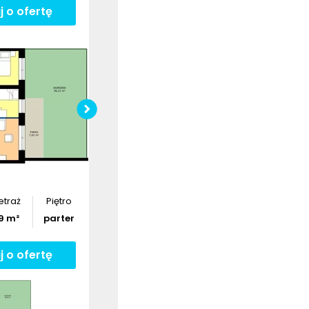
j o ofertę
Sprawdź wymiary
mieszkania
Pobierz
rzut
etraż
Piętro
9
m²
parter
j o ofertę