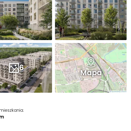
6
Mapa
 mieszkania
:
 m