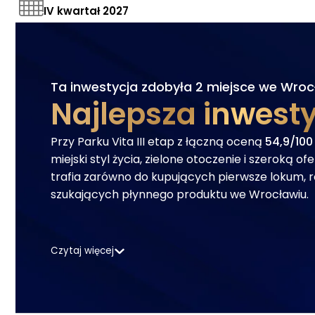
IV kwartał 2027
Ta inwestycja zdobyła
2 miejsce
we Wroc
Najlepsza inwest
Przy Parku Vita III etap z łączną oceną
54,9/100
miejski styl życia, zielone otoczenie i szeroką o
trafia zarówno do kupujących pierwsze lokum, ro
szukających płynnego produktu we Wrocławiu.
Czytaj więcej