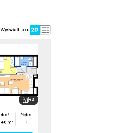
Wyświetl jako
+
3
etraż
Piętro
-
40
m²
1