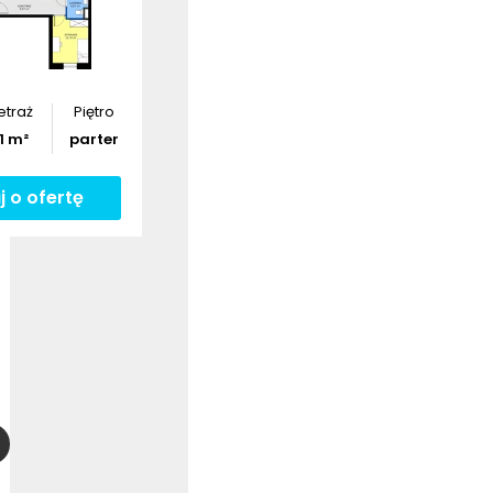
Pobierz
rzut
etraż
Piętro
1
m²
parter
j o ofertę