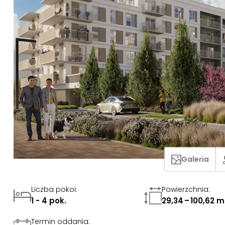
Galeria
Liczba pokoi
:
Powierzchnia
:
1 - 4 pok.
29,34 – 100,62 m
Termin oddania
: