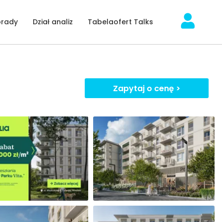
orady
Dział analiz
Tabelaofert Talks
Zapytaj o cenę >