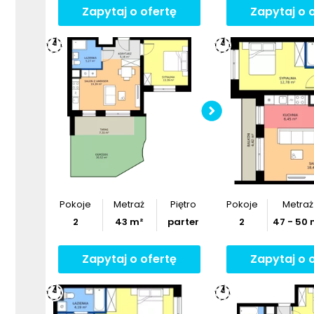
Zapytaj o ofertę
Zapytaj o 
Sprawdź w
mieszka
Pobier
Pokoje
Metraż
Piętro
Pokoje
Metraż
2
43
m²
parter
2
47
-
50
Zapytaj o ofertę
Zapytaj o 