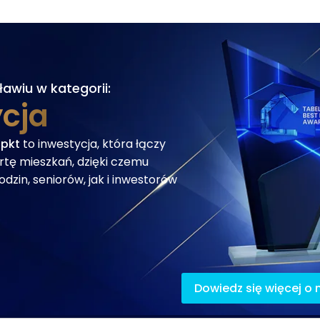
ławiu
w kategorii:
ycja
 pkt
to inwestycja, która łączy
fertę mieszkań, dzięki czemu
dzin, seniorów, jak i inwestorów
Dowiedz się więcej o