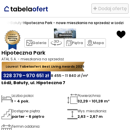
✚ Dodaj ofertę
>
Łódź
>
Bałuty
>
Hipoteczna Park - nowe mieszkania na sprzedaż w Łodzi
Galeria
Piętra
Mapa
Hipoteczna Park
ATAL S.A. - mieszkania na sprzedaż
Laureat
Tabelaofert Best Living Awards 2026
328 379 – 970 651 zł
8 455 – 11 840 zł /m²
Łódź, Bałuty, ul. Hipoteczna 7
Liczba pokoi
:
Powierzchnia
:
1 - 4 pok.
32,29 – 101,28 m²
Dostępne piętra
:
Wys. mieszkania
:
parter - 6 piętro
2,63 - 2,67 m
Termin oddania
: