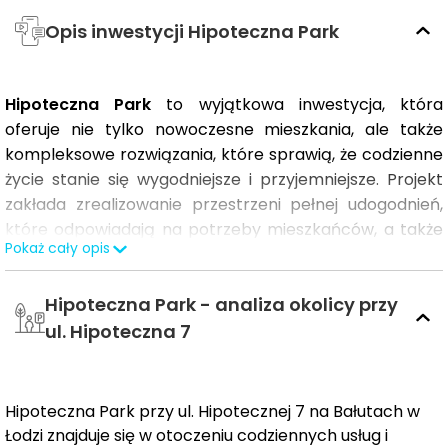
Opis inwestycji Hipoteczna Park
Hipoteczna Park
to wyjątkowa inwestycja, która
oferuje nie tylko nowoczesne mieszkania, ale także
kompleksowe rozwiązania, które sprawią, że codzienne
życie stanie się wygodniejsze i przyjemniejsze. Projekt
zakłada zrealizowanie przestrzeni pełnej udogodnień,
które odpowiadają na potrzeby mieszkańców, a także
Pokaż cały opis
tworzą miejsce do relaksu i aktywnego wypoczynku.
Hipoteczna Park - analiza okolicy przy
W ramach inwestycji powstaną dwa budynki
ul. Hipoteczna 7
mieszkalne w układzie dwusegmentowym, które
pomieszczą łącznie
204 mieszkania
o różnorodnych
metrażach – od 32 do 106 m². Mieszkania
Hipoteczna Park przy ul. Hipotecznej 7 na Bałutach w
zaprojektowano z myślą o wygodzie i funkcjonalności,
Łodzi znajduje się w otoczeniu codziennych usług i
oferując różne układy, od kawalerek po przestronne