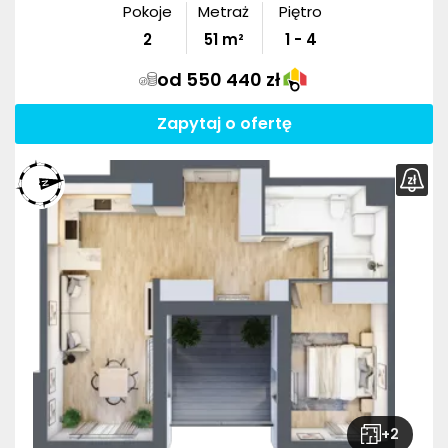
Pokoje
Metraż
Piętro
2
51
m²
1 - 4
od 550 440 zł
Zapytaj o ofertę
+
2