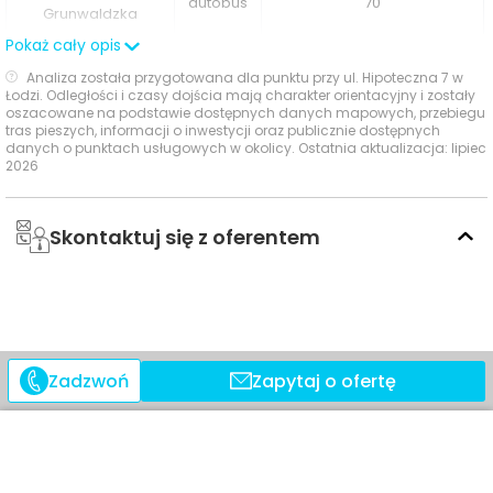
autobus
70
Grunwaldzka
sprawia, że codzienne życie staje się wygodne i
komfortowe. Dodatkowo, mieszkańcy będą mogli
Pokaż cały opis
Lutomierska -
korzystać z atrakcji kulturalnych i rozrywkowych, jakie
autobus
87A
Analiza została przygotowana dla punktu przy ul. Hipoteczna 7 w
Włókniarzy
Łodzi. Odległości i czasy dojścia mają charakter orientacyjny i zostały
oferuje pobliska Manufaktura, a także z terenów
oszacowane na podstawie dostępnych danych mapowych, przebiegu
zielonych, takich jak Park Julianowski, idealny na
tras pieszych, informacji o inwestycji oraz publicznie dostępnych
Włókniarzy -
tramwaj
8
danych o punktach usługowych w okolicy. Ostatnia aktualizacja: lipiec
spacery i aktywności na świeżym powietrzu.
Lutomierska
2026
Ocena Tabelaofert:
lokalizacja oferuje
Skontaktuj się z oferentem
ponadprzeciętnie dobry dostęp do komunikacji
miejskiej, szczególnie dzięki bliskim przystankom
autobusowym i użytecznemu tramwajowi w krótkim
spacerze.
Zadzwoń
Zapytaj o ofertę
Ważne miejsca w okolicy: edukacja, sport,
ATAL S.A.
zakupy i rozrywka
Biuro Sprzedaży
ul. Drewnowska 43a lok. LB1
W najbliższym otoczeniu inwestycji dostępne są