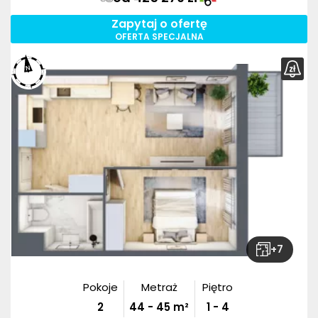
Zapytaj o ofertę
OFERTA SPECJALNA
+
7
Pokoje
Metraż
Piętro
2
44
-
45
m²
1 - 4