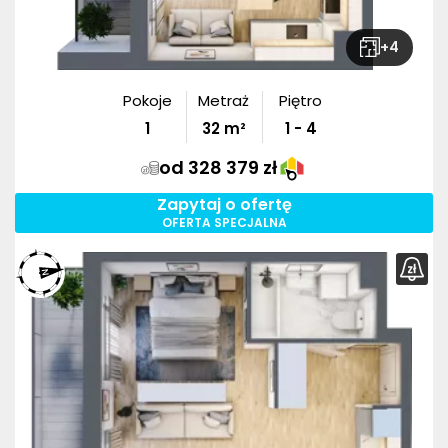
+
4
Pokoje
Metraż
Piętro
1
32
m²
1 - 4
od 328 379 zł
Zapytaj o ofertę
OFERTA SPECJALNA