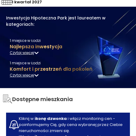
I kwartał 2027
Inwestycja
Hipoteczna Park
jest laureatem w
kategoriach:
1
miejsce
w Łodzi
Najlepsza inwestycja
Czytaj więcej
1
miejsce
w Łodzi
Komfort i przestrzeń dla pokoleń
Czytaj więcej
Dostępne mieszkania
Kliknij w
ikonę dzwonka
i włącz monitoring cen -
poinformujemy Cię, gdy cena wybranej przez Ciebie
nieruchomości zmieni się.