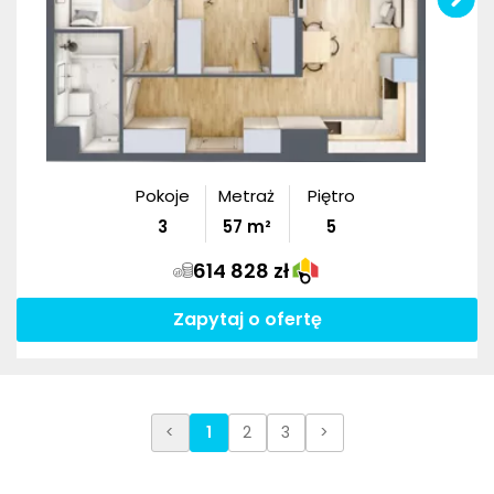
Pokoje
Metraż
Piętro
3
57
m²
5
614 828 zł
Zapytaj o ofertę
<
1
2
3
>