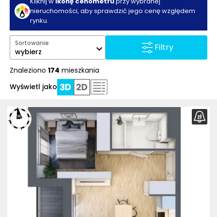
Kliknij w
ikonę cenometru
przy wybranej
nieruchomości, aby sprawdzić jego cenę względem
rynku.
Sortowanie
Filtry
wybierz
Znaleziono
174
mieszkania
Wyświetl jako