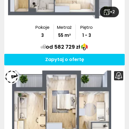
+
2
Pokoje
Metraż
Piętro
3
55
m²
1 - 3
od 582 729 zł
Zapytaj o ofertę