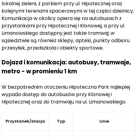
lokalnej zieleni, z parkiem przy ul. Hipotecznej oraz
lokale 4-pokojowe. Wszystkie mieszkania będą miały
kolejnymi terenami spacerowymi w tej części dzielnicy.
dostęp do loggii, balkonów lub tarasów, które staną się
Komunikacja w okolicy opiera się na autobusach z
idealnym miejscem do odpoczynku.
przystankami przy Hipotecznej i Klonowej, a przy ul.
Limanowskiego dostępny jest także tramwaj; w
Lokale na parterze zyskają dodatkowy atut –
prywatne
sąsiedztwie są również sklepy, apteki, punkty odbioru
ogródki
, zachęcające do spędzania czasu na świeżym
przesyłek, przedszkola i obiekty sportowe.
powietrzu.
Dojazd i komunikacja: autobusy, tramwaje,
metro - w promieniu 1 km
Inwestycja nie ogranicza się jedynie do mieszkań – na
parterach budynków zaplanowano lokale usługowe,
W bezpośrednim otoczeniu Hipoteczna Park najlepiej
które ułatwią mieszkańcom codzienne funkcjonowanie,
wypada dostęp do autobusów przy Klonowej i
a dodatkowy budynek o powierzchni 25 m², przekazany
Hipotecznej oraz do tramwaju na ul. Limanowskiego.
Wspólnocie, nada osiedlu wielofunkcyjny charakter.
Przystanek/stacja
Typ
Linie
Kluczowym elementem projektu będzie
rewitalizacja
istniejącego parku
przy ulicach Hipotecznej i Srebrnej.