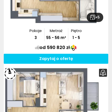
+
5
Pokoje
Metraż
Piętro
3
55
-
56
m²
1 - 5
od 590 820 zł
Zapytaj o ofertę