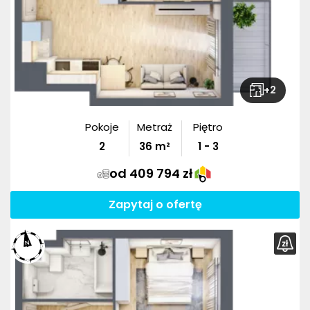
+
2
Pokoje
Metraż
Piętro
2
36
m²
1 - 3
od 409 794 zł
Zapytaj o ofertę