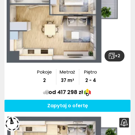
+
2
Pokoje
Metraż
Piętro
2
37
m²
2 - 4
od 417 298 zł
Zapytaj o ofertę