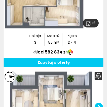
+
2
Pokoje
Metraż
Piętro
3
55
m²
2 - 4
od 582 834 zł
Zapytaj o ofertę