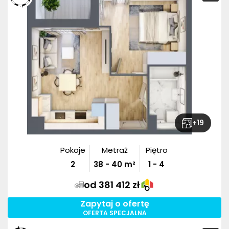
+
19
Pokoje
Metraż
Piętro
2
38
-
40
m²
1 - 4
od 381 412 zł
Zapytaj o ofertę
OFERTA SPECJALNA