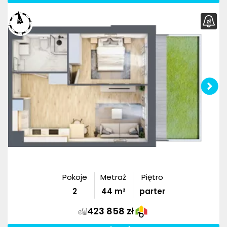
Pokoje
Metraż
Piętro
2
44
m²
parter
423 858 zł