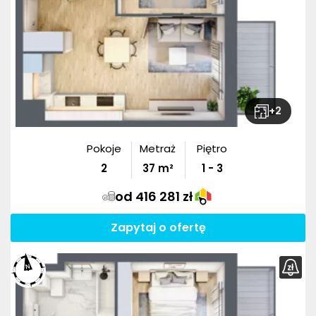
+
2
Pokoje
Metraż
Piętro
2
37
m²
1 - 3
od 416 281 zł
Zapytaj o ofertę