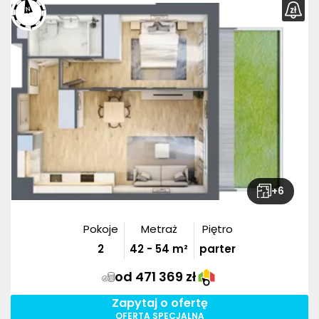
+
6
Pokoje
Metraż
Piętro
2
42
-
54
m²
parter
od 471 369 zł
Zapytaj o ofertę
OFERTA SPECJALNA