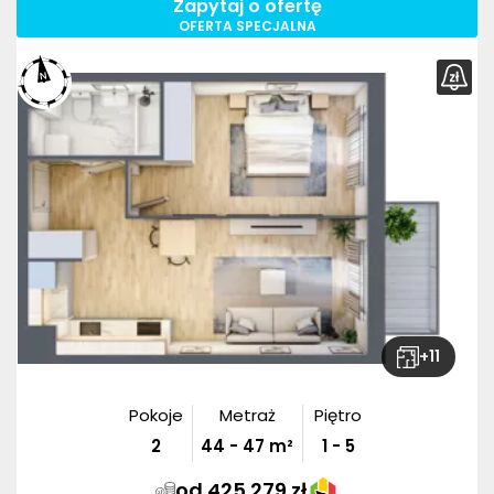
Zapytaj o ofertę
OFERTA SPECJALNA
+
11
Pokoje
Metraż
Piętro
2
44
-
47
m²
1 - 5
od 425 279 zł