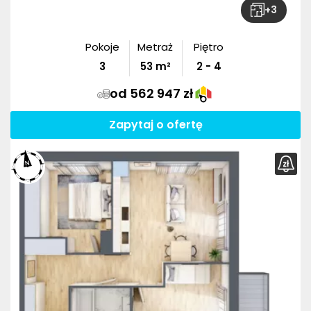
+
3
Pokoje
Metraż
Piętro
3
53
m²
2 - 4
od 562 947 zł
Zapytaj o ofertę