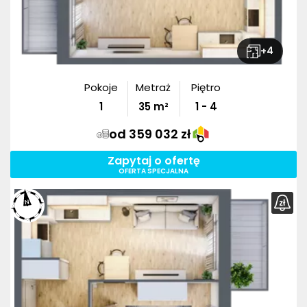
+
4
Pokoje
Metraż
Piętro
1
35
m²
1 - 4
od 359 032 zł
Zapytaj o ofertę
OFERTA SPECJALNA