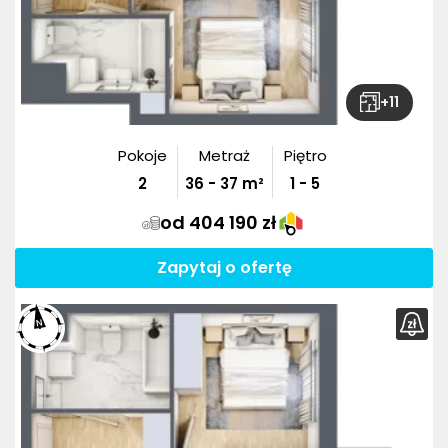
+
11
Pokoje
Metraż
Piętro
2
36
-
37
m²
1 - 5
od 404 190 zł
Zapytaj o ofertę