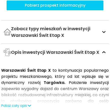
Pobierz prospekt informacyjny
Zobacz typy mieszkań w inwestycji
Warszawski Świt Etap X
Opis inwestycji Warszawski Świt Etap X
Warszawski Świt Etap X
to kontynuacja popularnego
projektu mieszkaniowego, który od lat wpisuje się w
dynamiczny rozwój
Targówka.
Położenie inwestycji
zapewnia wygodny dojazd do centrum Warszawy oraz
bliskość rozbudowanej infrastruktury miejskiej, co czyni
ją atrakcyjną propozycją zarówno dla osób
Pokaż cały opis
szukających mieszkania dla siebie, jak i dla inwestorów.