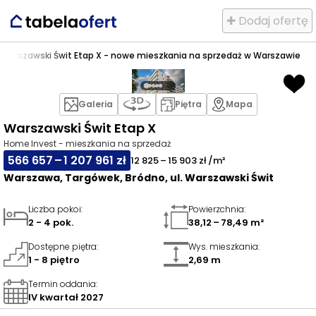
✚ Dodaj ofertę
>
Warszawski Świt Etap X - nowe mieszkania na sprzedaż w Warszawie
Galeria
Piętra
Mapa
Warszawski Świt Etap X
Home Invest - mieszkania na sprzedaż
566 657 – 1 207 961 zł
12 825 – 15 903 zł /m²
Warszawa, Targówek, Bródno, ul. Warszawski Świt
Liczba pokoi
:
Powierzchnia
:
2 - 4 pok.
38,12 – 78,49 m²
Dostępne piętra
:
Wys. mieszkania
:
1 - 8 piętro
2,69 m
Termin oddania
:
IV kwartał 2027