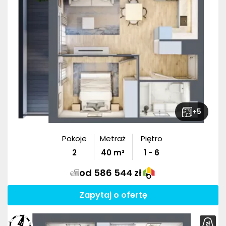
+
5
Pokoje
Metraż
Piętro
2
40
m²
1 - 6
od 586 544 zł
Zapytaj o ofertę