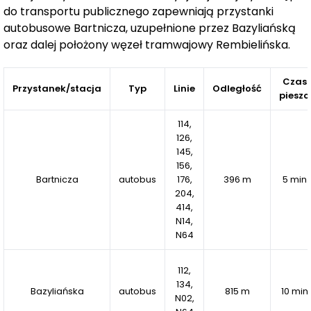
Warszawski Świt Etap X
to inwestycja, która łączy
do transportu publicznego zapewniają przystanki
dogodną lokalizację z przemyślanymi rozwiązaniami
autobusowe Bartnicza, uzupełnione przez Bazyliańską
oraz dalej położony węzeł tramwajowy Rembielińska.
architektonicznymi. Bogata oferta metraży i układów, a
także możliwość wyboru mieszkania z balkonem,
tarasem czy ogródkiem sprawia, że każdy znajdzie tu
Czas
Przystanek/stacja
Typ
Linie
Odległość
pieszo
przestrzeń dopasowaną do swoich oczekiwań.
114,
126,
145,
156,
Bartnicza
autobus
176,
396 m
5 min
204,
414,
N14,
N64
112,
134,
Bazyliańska
autobus
815 m
10 min
N02,