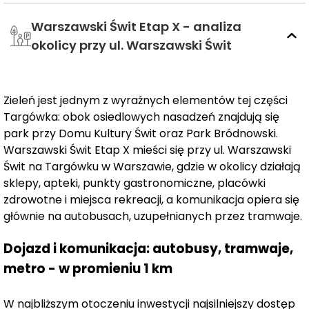
Warszawski Świt Etap X - analiza
Zróżnicowana oferta mieszkań
Etap X inwestycji obejmuje
161 mieszkań o metrażach
okolicy przy ul. Warszawski Świt
od 25,58 m² do 78,49 m².
W ofercie znajdują się
lokale
jednopokojowe, dwupokojowe, trzypokojowe oraz
czteropokojowe.
W zależności od układu mieszkania
Zieleń jest jednym z wyraźnych elementów tej części
dostępne są
warianty jednostronne oraz
Targówka: obok osiedlowych nasadzeń znajdują się
dwustronne,
co pozwala dopasować przestrzeń do
park przy Domu Kultury Świt oraz Park Bródnowski.
indywidualnych potrzeb.
Warszawski Świt Etap X mieści się przy ul. Warszawski
Świt na Targówku w Warszawie, gdzie w okolicy działają
Przestrzeń do życia i wypoczynku
sklepy, apteki, punkty gastronomiczne, placówki
Wybrane mieszkania posiadają
balkony, loggie, tarasy
zdrowotne i miejsca rekreacji, a komunikacja opiera się
lub prywatne ogródki,
głównie na autobusach, uzupełnianych przez tramwaje.
które stanowią dodatkowe
miejsce do odpoczynku i spędzania czasu na świeżym
Dojazd i komunikacja: autobusy, tramwaje,
powietrzu. Starannie zaprojektowane
funkcjonalne
metro - w promieniu 1 km
układy oraz duże przeszklenia
zapewniają optymalne
doświetlenie pomieszczeń i poczucie przestronności.
W najbliższym otoczeniu inwestycji najsilniejszy dostęp