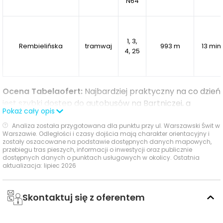
N64
1, 3,
Rembielińska
tramwaj
993 m
13 min
4, 25
Ocena Tabelaofert:
Najbardziej praktyczny na co dzień
jest szybki dostęp do autobusów na Bartniczej, a
Pokaż cały opis
Bazyliańska i tramwaje przy Rembielińskiej stanowią
wartościowe, choć dalsze uzupełnienie oferty.
Analiza została przygotowana dla punktu przy ul. Warszawski Świt w
Warszawie. Odległości i czasy dojścia mają charakter orientacyjny i
zostały oszacowane na podstawie dostępnych danych mapowych,
Usługi na co dzień: zakupy, zdrowie i
przebiegu tras pieszych, informacji o inwestycji oraz publicznie
dostępnych danych o punktach usługowych w okolicy. Ostatnia
gastronomia - w promieniu 1 km
aktualizacja: lipiec 2026
W najbliższym otoczeniu inwestycji dostępna jest
Skontaktuj się z oferentem
praktyczna baza usług codziennych, obejmująca
zakupy, zdrowie, gastronomię i usługi dla rodzin.