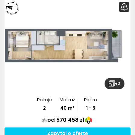
+
2
Pokoje
Metraż
Piętro
2
40
m²
1 - 5
od 570 458 zł
Zapytaj o ofertę