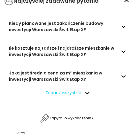
Najczęściej zadawane pytania
980 m
15 min
Kultury Świt
Fat Cat
599 m
9 min
Kawiarnie i
Sushi&Ramen
Kiedy planowane jest zakończenie budowy
restauracje
inwestycji Warszawski Świt Etap X?
Lan Vu-Asia
627 m
9 min
Plac zabaw na
Ile kosztuje najtańsze i najdroższe mieszkanie w
osiedlu
inwestycji Warszawski Świt Etap X?
—
—
Warszawski Świt
Etap X
Place zabaw
Jaka jest średnia cena za m² mieszkania w
Naturalny plac
inwestycji Warszawski Świt Etap X?
zabaw w Parku
930 m
14 min
Bródnowskim
Zobacz wszystkie
Fryzjer Damsko-
520 m
8 min
Gabinety
Męski
fryzjerskie i
Zapytaj o wykończenie >
kosmetyczne
Magnetic Studio
550 m
8 min
Urody