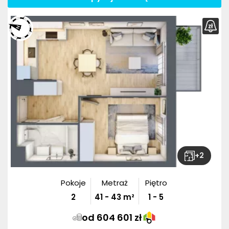
+
2
Pokoje
Metraż
Piętro
2
41
-
43
m²
1 - 5
od 604 601 zł