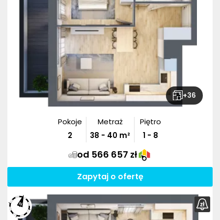
+
36
Pokoje
Metraż
Piętro
2
38
-
40
m²
1 - 8
od 566 657 zł
Zapytaj o ofertę