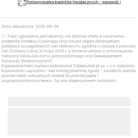
Porównywarka kredytów hipotecznych - sprawdź >
Poradnia Chorób
Stopy / gabinet
496 m
7 min
Placówki
lekarski
ochrony
Data aktualizacji:
2026-08-06
zdrowia
Centrum
Medyczne
500 m
8 min
Treść ogłoszenia jest reklamą i nie stanowi oferty w rozumieniu
przepisów Kodeksu Cywilnego oraz nie jest objęta obowiązkiem
Medicum
publikacji szczegółowych cen ofertowych, zgodnie z Ustawą o jawności
cen (Ustawa z dnia 21 maja 2025 r. o zmianie ustawy o ochronie praw
nabywcy lokalu lub domu jednorodzinnego oraz Deweloperskim
Ocena Tabelaofert:
okolica zapewnia wygodny dostęp
Funduszu Gwarancyjnym).
do większości codziennych usług pieszo, a najmocniej
Kopiowanie treści surowo wzbronione! Tabelaofert.pl sp. z o.o. zabrania
kopiowania i używania - bez naszej pisemnej zgody - wszelkich opisów,
wypadają place zabaw, zakupy i podstawowe usługi
planów lokali, wirtualnych makiet 3D, planów pięter i
zdrowotne.
zagospodarowania terenu. Są one objęte prawem autorskim.
Parki i zieleń - w promieniu 1 km
W okolicy inwestycji dostęp do zieleni opiera się na
kameralnej zieleni osiedlowej oraz dwóch ważnych
parkach, które dobrze uzupełniają codzienne i dłuższe
formy wypoczynku.