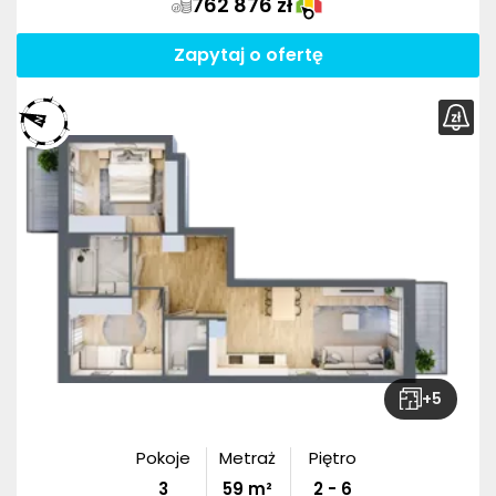
762 876 zł
Zapytaj o ofertę
+
5
Pokoje
Metraż
Piętro
3
59
m²
2 - 6