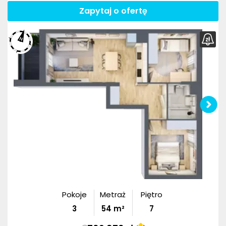
Zapytaj o ofertę
Pokoje
Metraż
Piętro
3
54
m²
7