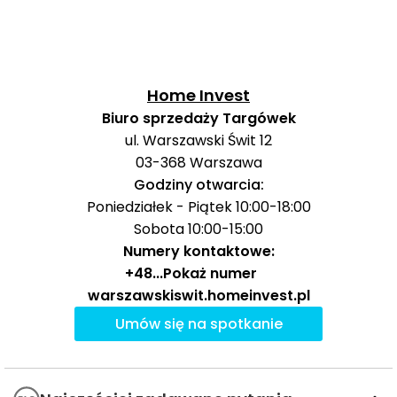
Czas
Typ usługi
Nazwa
Odległość
pieszo
Sklepy,
Żabka
388 m
6 min
Home Invest
supermarkety,
Biuro sprzedaży Targówek
dyskonty
Biedronka
452 m
7 min
ul. Warszawski Świt 12
Cefarm
481 m
7 min
03-368
Warszawa
Apteki
Godziny otwarcia:
K&D
681 m
10 min
Poniedziałek - Piątek 10:00-18:00
Sobota 10:00-15:00
Appkomat InPost
480 m
7 min
WAW69BAPP
Numery kontaktowe:
Poczta i
+48
...
Pokaż numer
paczkomaty
Paczkomat InPost
warszawskiswit.homeinvest.pl
632 m
9 min
WAW34A
Umów się na spotkanie
Fit&Fun Fitness
860 m
13 min
Club
Siłownie i kluby
fitness
Siłownia w Domu