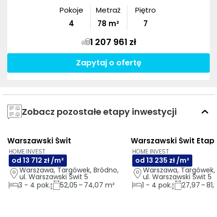
Pokoje
Metraż
Piętro
4
78
m²
7
1 207 961 zł
Zapytaj o ofertę
Zobacz pozostałe etapy inwestycji
Warszawski Świt
Warszawski Świt Etap 
3D
AI
GOTOWE DO ODBIORU
3D
AI
HOME INVEST
HOME INVEST
od 13 712 zł /m²
od 13 235 zł /m²
Warszawa, Targówek, Bródno, 
Warszawa, Targówek, 
ul. Warszawski Świt 5
ul. Warszawski Świt 5
3
-
4
pok.
52,05 – 74,07 m²
1
-
4
pok.
27,97 – 81