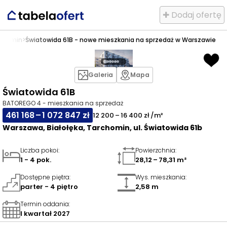
✚ Dodaj ofertę
chomin
>
Światowida 61B - nowe mieszkania na sprzedaż w Warszawie
Galeria
Mapa
Światowida 61B
BATOREGO 4 - mieszkania na sprzedaż
461 168 – 1 072 847 zł
12 200 – 16 400 zł /m²
Warszawa, Białołęka, Tarchomin, ul. Światowida 61b
Liczba pokoi
:
Powierzchnia
:
1 - 4 pok.
28,12 – 78,31 m²
Dostępne piętra
:
Wys. mieszkania
:
parter - 4 piętro
2,58 m
Termin oddania
:
I kwartał 2027