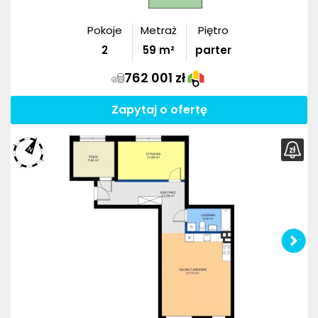
Pokoje
Metraż
Piętro
2
59
m²
parter
762 001 zł
Zapytaj o ofertę