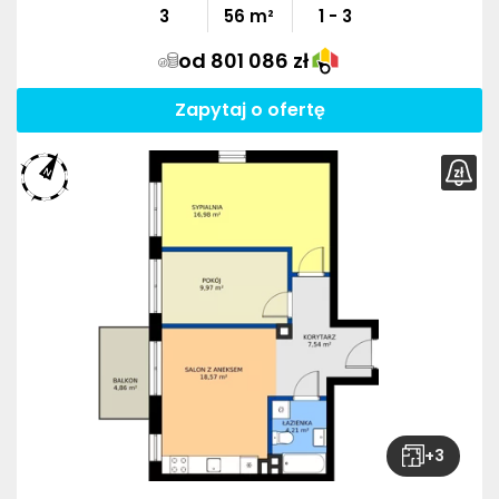
3
56
m²
1 - 3
od 801 086 zł
Zapytaj o ofertę
+
3