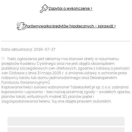
Zapytaj o wykończenie >
I LOVE FITNESS
468 m
6 min
Baseny i
Obiekty
Białołęcki
sportowe
913 m
12 min
Porównywarka kredytów hipotecznych - sprawdź >
Ośrodek Sportu
Centra
44
Galeria Północna
3335 m
handlowe
min
Data aktualizacji:
2026-07-27
Kina i centra
44
Treść ogłoszenia jest reklamą i nie stanowi oferty w rozumieniu
Galeria Północna
3335 m
rozrywki
min
przepisów Kodeksu Cywilnego oraz nie jest objęta obowiązkiem
publikacji szczegółowych cen ofertowych, zgodnie z Ustawą o jawności
cen (Ustawa z dnia 21 maja 2025 r. o zmianie ustawy o ochronie praw
Ocena Tabelaofert:
To lokalizacja z bardzo dobrym
nabywcy lokalu lub domu jednorodzinnego oraz Deweloperskim
Funduszu Gwarancyjnym).
zapleczem codziennych usług, szczególnie dla rodzin
Kopiowanie treści surowo wzbronione! Tabelaofert.pl sp. z o.o. zabrania
oraz osób ceniących szybki dostęp do sportu, zakupów
kopiowania i używania - bez naszej pisemnej zgody - wszelkich opisów,
planów lokali, wirtualnych makiet 3D, planów pięter i
i podstawowej infrastruktury edukacyjnej.
zagospodarowania terenu. Są one objęte prawem autorskim.
Usługi na co dzień: zakupy, zdrowie i
gastronomia - w promieniu 1 km