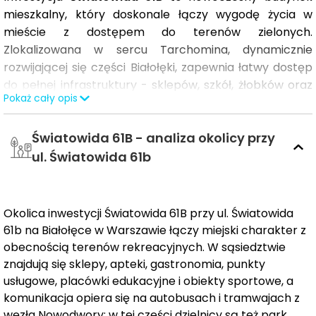
mieszkalny, który doskonale łączy wygodę życia w
mieście z dostępem do terenów zielonych.
Zlokalizowana w sercu Tarchomina, dynamicznie
rozwijającej się części Białołęki, zapewnia łatwy dostęp
do pełnej infrastruktury - sklepów, szkół, żłobków oraz
Pokaż cały opis
punktów usługowych. Bliskość terenów rekreacyjnych
sprzyja aktywnemu spędzaniu czasu na świeżym
Światowida 61B - analiza okolicy przy
powietrzu.
ul. Światowida 61b
Dzięki dogodnym połączeniom komunikacyjnym -
przystanek tramwajowy oddalony o zaledwie 150 m
oraz pętla autobusowa 200 m - mieszkańcy mogą
Okolica inwestycji Światowida 61B przy ul. Światowida
sprawnie dotrzeć do centrum Warszawy i innych
61b na Białołęce w Warszawie łączy miejski charakter z
kluczowych punktów stolicy. Dodatkowo, możliwość
obecnością terenów rekreacyjnych. W sąsiedztwie
wygodnego dojazdu samochodowego do centrum
w
znajdują się sklepy, apteki, gastronomia, punkty
około 22 minuty
oraz bliskość połączeń
usługowe, placówki edukacyjne i obiekty sportowe, a
umożliwiających podróże poza miasto to niewątpliwe
komunikacja opiera się na autobusach i tramwajach z
atuty tej lokalizacji.
węzła Nowodwory; w tej części dzielnicy są też park,