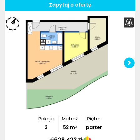
Zapytaj o ofertę
Pokoje
Metraż
Piętro
3
52
m²
parter
628 422 zł