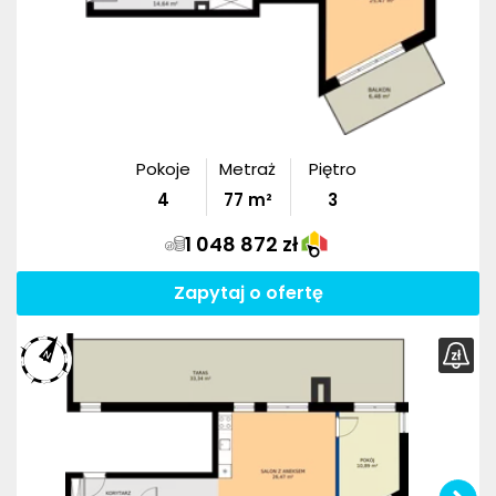
Pokoje
Metraż
Piętro
4
77
m²
3
1 048 872 zł
Zapytaj o ofertę