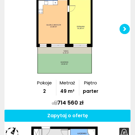
Pokoje
Metraż
Piętro
2
49
m²
parter
714 560 zł
Zapytaj o ofertę