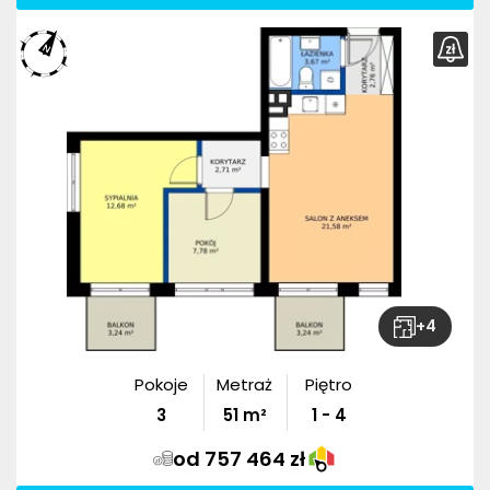
+
4
Pokoje
Metraż
Piętro
3
51
m²
1 - 4
od 757 464 zł