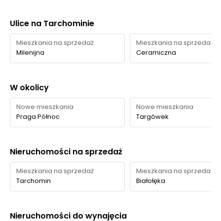
Perfekt Dent
203 m
3 min
Ulice na Tarchominie
Placówki ochrony
zdrowia
proDENTAL
229 m
3 min
Mieszkania na sprzedaż
Mieszkania na sprzedaż
Milenijna
Ceramiczna
Ocena Tabelaofert:
Lokalizacja bardzo dobrze wspiera
codzienne funkcjonowanie, szczególnie pod kątem
W okolicy
zakupów, gastronomii, usług beauty oraz
podstawowych usług zdrowotnych.
Nowe mieszkania
Nowe mieszkania
Praga Północ
Targówek
Parki i zieleń - w promieniu 1 km
W najbliższym otoczeniu inwestycji dostęp do zieleni jest
Nieruchomości na sprzedaż
praktyczny i zróżnicowany, choć największe atuty
Mieszkania na sprzedaż
Mieszkania na sprzedaż
zapewniają przede wszystkim publiczne tereny
Tarchomin
Białołęka
rekreacyjne w okolicy.
Czas
Nieruchomości do wynajęcia
Typ usługi
Nazwa
Odległość
pieszo