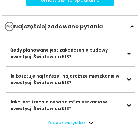
Niepubliczne
Liceum
Ogólnokształcące
785 m
10 min
Najczęściej zadawane pytania
dla Dorosłych w
Szkoły
Warszawie
średnie
CV Liceum
Kiedy planowane jest zakończenie budowy
Ogólnokształcące
inwestycji Światowida 61B?
3050 m
40 min
im. Zbigniewa
Herberta
Ile kosztuje najtańsze i najdroższe mieszkanie w
Wyższe
inwestycji Światowida 61B?
Seminarium
Duchowne
Diecezji
2016 m
27 min
Jaka jest średnia cena za m² mieszkania w
Uczelnie
Warszawsko-
inwestycji Światowida 61B?
wyższe
Praskiej Matki
Bożej Zwycięskiej
Zobacz wszystkie
UKSW Kampus
6979 m
91 min
Wóycickiego