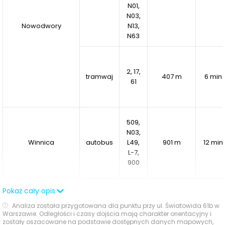
N01,
N03,
Nowodwory
N13,
N63
2, 17,
tramwaj
407 m
6 min
61
509,
N03,
Winnica
autobus
L49,
901 m
12 min
L-7,
900
Pokaż cały opis
Ocena Tabelaofert:
Największym atutem inwestycji
jest szybki dostęp pieszy do węzła Nowodwory, który
Analiza została przygotowana dla punktu przy ul. Światowida 61b w
Warszawie. Odległości i czasy dojścia mają charakter orientacyjny i
zapewnia codziennie bardzo praktyczne połączenia
zostały oszacowane na podstawie dostępnych danych mapowych,