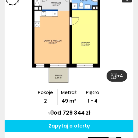
+
4
Pokoje
Metraż
Piętro
2
49
m²
1 - 4
od 729 344 zł
Zapytaj o ofertę