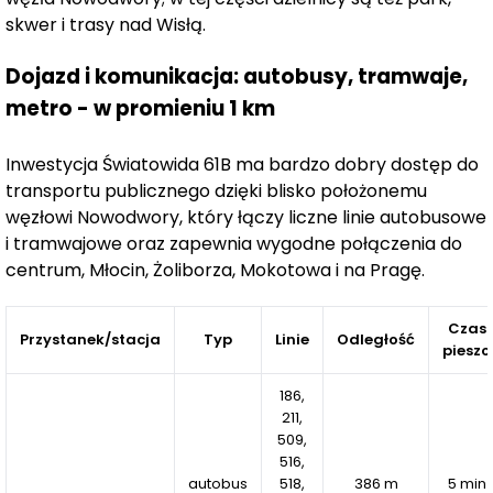
skwer i trasy nad Wisłą.
Nowoczesny budynek oferuje
38 funkcjonalnych lokali
Dojazd i komunikacja: autobusy, tramwaje,
mieszkalnych
dostosowanych do różnych potrzeb – od
metro - w promieniu 1 km
kawalerek po przestronne mieszkania z 4 pokojami.
Przewidziano także
63 miejsca parkingowe w
podziemnym garażu,
co zapewnia wygodę
Inwestycja Światowida 61B ma bardzo dobry dostęp do
parkowania. Prace budowlane rozpoczęły się w I
transportu publicznego dzięki blisko położonemu
kwartale 2025 roku, a planowane zakończenie
węzłowi Nowodwory, który łączy liczne linie autobusowe
i tramwajowe oraz zapewnia wygodne połączenia do
inwestycji to IV kwartał 2026 roku.
centrum, Młocin, Żoliborza, Mokotowa i na Pragę.
Budynek przy ul. Światowida 61B to idealne miejsce dla
osób szukających komfortowego mieszkania w dobrze
Czas
Przystanek/stacja
Typ
Linie
Odległość
pieszo
skomunikowanej i tętniącej życiem okolicy, oferującej
zarówno dostęp do infrastruktury miejskiej, jak i spokój
186,
wynikający z bliskości natury.
211,
509,
516,
autobus
518,
386 m
5 min