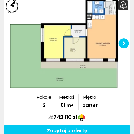
Pokoje
Metraż
Piętro
3
51
m²
parter
742 110 zł
Zapytaj o ofertę