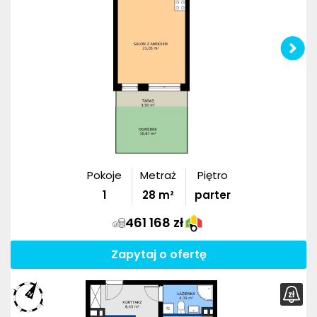
Pokoje
Metraż
Piętro
1
28
m²
parter
461 168 zł
Zapytaj o ofertę