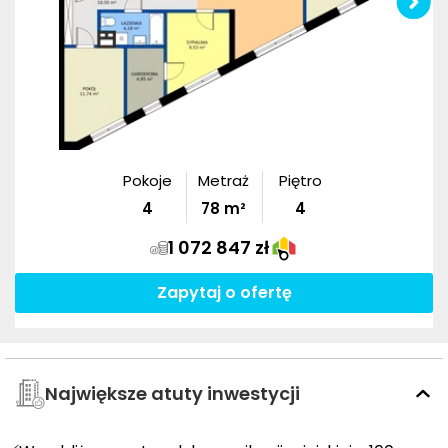
Pokoje
Metraż
Piętro
4
78
m²
4
1 072 847 zł
Zapytaj o ofertę
Największe atuty inwestycji