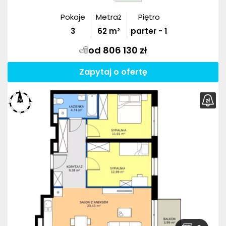
Pokoje
Metraż
Piętro
3
62
m²
parter - 1
od 806 130 zł
Zapytaj o ofertę