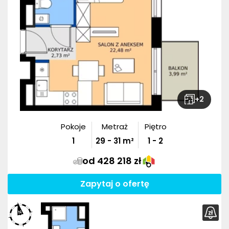
+
2
Pokoje
Metraż
Piętro
1
29
-
31
m²
1 - 2
od 428 218 zł
Zapytaj o ofertę