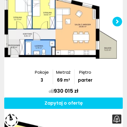
Pokoje
Metraż
Piętro
3
69
m²
parter
930 015 zł
Zapytaj o ofertę