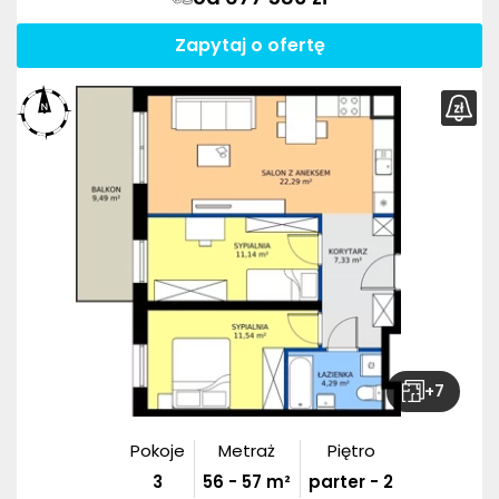
Zapytaj o ofertę
+
7
Pokoje
Metraż
Piętro
3
56
-
57
m²
parter - 2