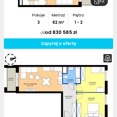
+
2
Pokoje
Metraż
Piętro
3
62
m²
1 - 2
od 830 585 zł
Zapytaj o ofertę