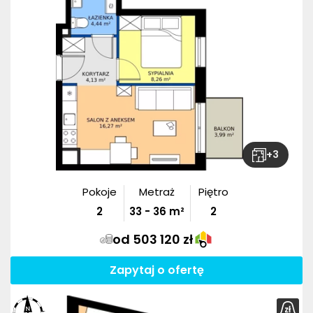
+
3
Pokoje
Metraż
Piętro
2
33
-
36
m²
2
od 503 120 zł
Zapytaj o ofertę