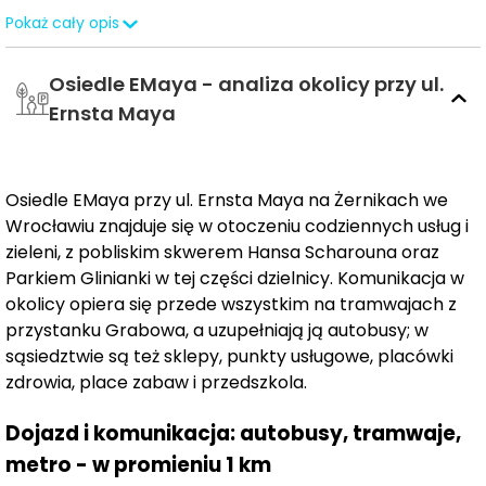
Pokaż cały opis
Kompleks Amber & Blue
wyróżnia się spójną,
współczesną architekturą, dbałością o detale oraz
Osiedle EMaya - analiza okolicy przy ul.
rozwiązaniami sprzyjającymi wygodzie codziennego
Ernsta Maya
użytkowania. W ofercie znajdują się mieszkania z
balkonami, loggiami, ogródkami oraz przestronnymi
tarasami z oświetleniem zewnętrznym. Dodatkowo
Osiedle EMaya przy ul. Ernsta Maya na Żernikach we
zaprojektowano kilka lokali dwupoziomowych, które
Wrocławiu znajduje się w otoczeniu codziennych usług i
odpowiadają na potrzeby osób poszukujących większej
zieleni, z pobliskim skwerem Hansa Scharouna oraz
przestrzeni i niestandardowych układów wnętrz.
Parkiem Glinianki w tej części dzielnicy. Komunikacja w
okolicy opiera się przede wszystkim na tramwajach z
przystanku Grabowa, a uzupełniają ją autobusy; w
Najważniejsze atuty inwestycji:
sąsiedztwie są też sklepy, punkty usługowe, placówki
estetyczna, ponadczasowa elewacja z
zdrowia, place zabaw i przedszkola.
zastosowaniem płytek klinkierowych,
Dojazd i komunikacja: autobusy, tramwaje,
antywłamaniowe drzwi wejściowe w standardzie
metro - w promieniu 1 km
każdego mieszkania,