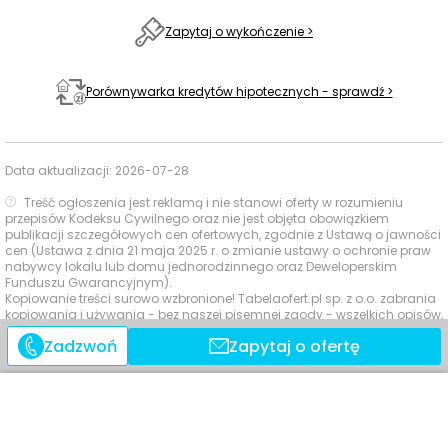
spacerze.
Zapytaj o wykończenie >
Czas
Typ usługi
Nazwa
Odległość
Porównywarka kredytów hipotecznych - sprawdź >
pieszo
Żabka, Hansa
Sklepy,
145 m
2 min
Poelziga 14/21
supermarkety,
Data aktualizacji:
2026-07-28
dyskonty
Garaż Smaku
461 m
7 min
Treść ogłoszenia jest reklamą i nie stanowi oferty w rozumieniu
przepisów Kodeksu Cywilnego oraz nie jest objęta obowiązkiem
publikacji szczegółowych cen ofertowych, zgodnie z Ustawą o jawności
Apteka WuWa, al.
Apteki
594 m
9 min
cen (Ustawa z dnia 21 maja 2025 r. o zmianie ustawy o ochronie praw
Architektów 14D
nabywcy lokalu lub domu jednorodzinnego oraz Deweloperskim
Funduszu Gwarancyjnym).
Kopiowanie treści surowo wzbronione! Tabelaofert.pl sp. z o.o. zabrania
Paczkomat InPost
217 m
3 min
kopiowania i używania - bez naszej pisemnej zgody - wszelkich opisów,
WRO56M
Poczta i
planów lokali, wirtualnych makiet 3D, planów pięter i
Zadzwoń
Zapytaj o ofertę
zagospodarowania terenu. Są one objęte prawem autorskim.
paczkomaty
Allegro One
227 m
3 min
AL296DW1
Siłownia
plenerowa na