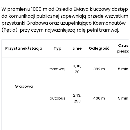
W promieniu 1000 m od Osiedla EMaya kluczowy dostęp
elektryczne rolety zewnętrzne w lokalach na
do komunikacji publicznej zapewniają przede wszystkim
parterze oraz prywatne ogródki,
przystanki Grabowa oraz uzupełniająco Kosmonautów
przygotowana instalacja umożliwiająca montaż
(Pętla), przy czym najważniejszą rolę pełni tramwaj.
klimatyzacji we wszystkich mieszkaniach,
Czas
duże przeszklenia zapewniające dobre doświetlenie
Przystanek/stacja
Typ
Linie
Odległość
pieszo
wnętrz i poczucie przestrzeni,
3, 10,
zagospodarowane tereny zielone z nasadzeniami,
tramwaj
382 m
5 min
20
ławkami i strefami wypoczynku,
stojaki rowerowe przeznaczone dla mieszkańców,
Grabowa
243,
komórki lokatorskie zwiększające funkcjonalność i
autobus
406 m
5 min
253
komfort użytkowania lokali.
EMaya
to propozycja skierowana zarówno do rodzin,
jak i do osób poszukujących nowoczesnego mieszkania