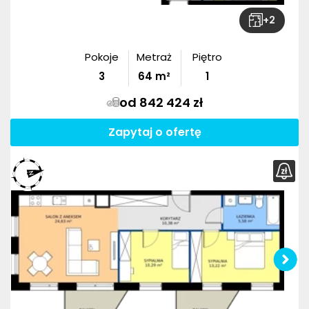
+
2
Pokoje
Metraż
Piętro
3
64
m²
1
od 842 424 zł
Zapytaj o ofertę