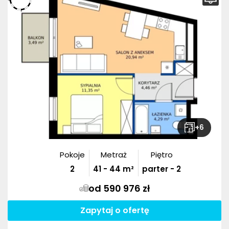
+
6
Pokoje
Metraż
Piętro
2
41
-
44
m²
parter - 2
od 590 976 zł
Zapytaj o ofertę