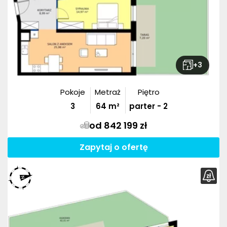
+
3
Pokoje
Metraż
Piętro
3
64
m²
parter - 2
od 842 199 zł
Zapytaj o ofertę