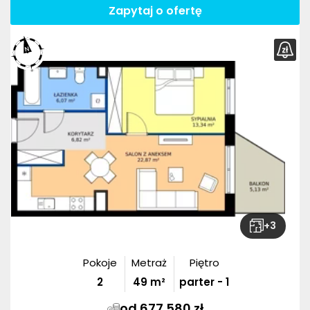
Zapytaj o ofertę
+
3
Pokoje
Metraż
Piętro
2
49
m²
parter - 1
od 677 580 zł