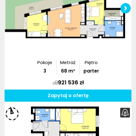
Pokoje
Metraż
Piętro
3
68
m²
parter
921 536 zł
Zapytaj o ofertę