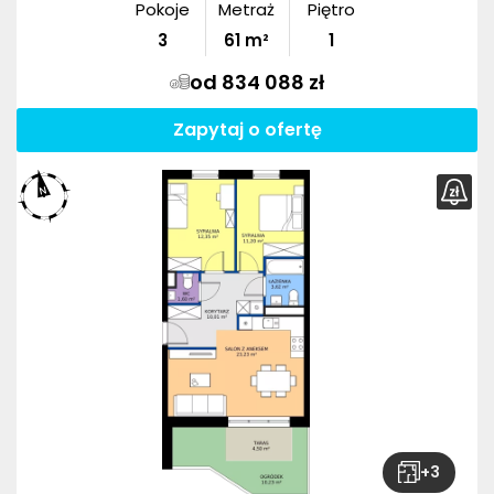
Pokoje
Metraż
Piętro
3
61
m²
1
od 834 088 zł
Zapytaj o ofertę
+
3