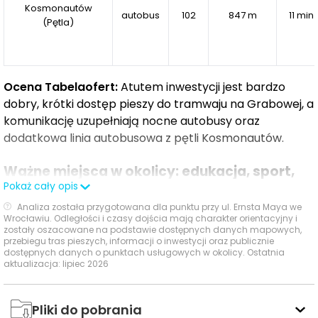
w spokojnym, uporządkowanym otoczeniu.
Kosmonautów
autobus
102
847 m
11 min
Przemyślane części wspólne oraz wysoki standard
(Pętla)
wykończenia tworzą spójną i przyjazną przestrzeń do
życia.
Ocena Tabelaofert:
Atutem inwestycji jest bardzo
dobry, krótki dostęp pieszy do tramwaju na Grabowej, a
komunikację uzupełniają nocne autobusy oraz
dodatkowa linia autobusowa z pętli Kosmonautów.
Ważne miejsca w okolicy: edukacja, sport,
Pokaż cały opis
zakupy i rozrywka
Analiza została przygotowana dla punktu przy ul. Ernsta Maya we
Wrocławiu. Odległości i czasy dojścia mają charakter orientacyjny i
W najbliższym otoczeniu inwestycji widać dobre
zostały oszacowane na podstawie dostępnych danych mapowych,
przebiegu tras pieszych, informacji o inwestycji oraz publicznie
zaplecze codziennych usług dla rodzin, zakupów oraz
dostępnych danych o punktach usługowych w okolicy. Ostatnia
aktywnego spędzania czasu.
aktualizacja: lipiec 2026
Czas
Typ usługi
Nazwa usługi
Odległość
Pliki do pobrania
pieszo
s