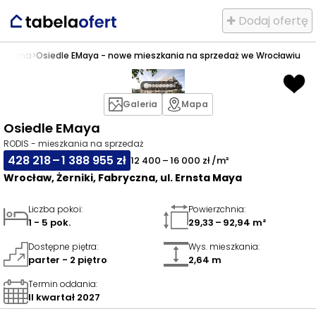
✚ Dodaj ofertę
bryczna
>
Osiedle EMaya - nowe mieszkania na sprzedaż we Wrocławiu
Galeria
Mapa
Osiedle EMaya
RODIS - mieszkania na sprzedaż
428 218 – 1 388 955 zł
12 400 – 16 000 zł /m²
Wrocław, Żerniki, Fabryczna, ul. Ernsta Maya
Liczba pokoi
:
Powierzchnia
:
1 - 5 pok.
29,33 – 92,94 m²
Dostępne piętra
:
Wys. mieszkania
:
parter - 2 piętro
2,64 m
Termin oddania
:
II kwartał 2027