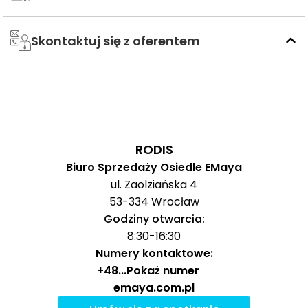
Przedszkole
311 m
4 min
Galileo
Skontaktuj się z oferentem
Przedszkola
Niepubliczny
Punkt
492 m
6 min
Przedszkolny
Kolorolandia
Liceum
RODIS
Ogólnokształcące
Specjalne nr XXXII
Biuro Sprzedaży Osiedle EMaya
2369 m
30 min
dla Uczniów
ul. Zaolziańska 4
Niewidomych i
53-334
Wrocław
Szkoły
Słabowidzących
Godziny otwarcia:
średnie
Technikum
8:30-16:30
Specjalne nr 17 dla
Numery kontaktowe:
Uczniów
2336 m
30 min
+48
...
Pokaż numer
Niewidomych i
emaya.com.pl
Słabowidzących