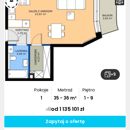
+
9
Pokoje
Metraż
Piętro
1
35
-
36
m²
1 - 9
od 1 135 101 zł
Zapytaj o ofertę