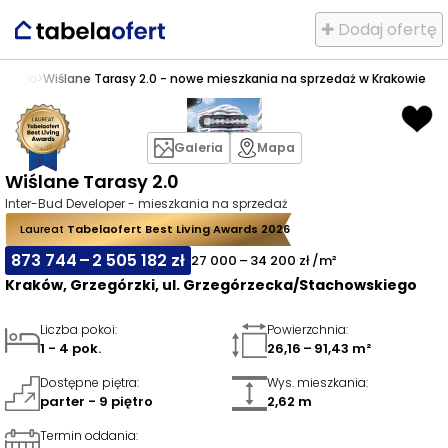
✚ Dodaj ofertę
górzki
>
Wiślane Tarasy 2.0 - nowe mieszkania na sprzedaż w Krakowie
Galeria
Mapa
Wiślane Tarasy 2.0
Inter-Bud Developer - mieszkania na sprzedaż
Laureat
Tabelaofert Best Living Awards 2026
873 744 – 2 505 182 zł
27 000 – 34 200 zł /m²
Kraków, Grzegórzki, ul. Grzegórzecka/Stachowskiego
Liczba pokoi
:
Powierzchnia
:
1 - 4 pok.
26,16 – 91,43 m²
Dostępne piętra
:
Wys. mieszkania
:
parter - 9 piętro
2,62 m
Termin oddania
: