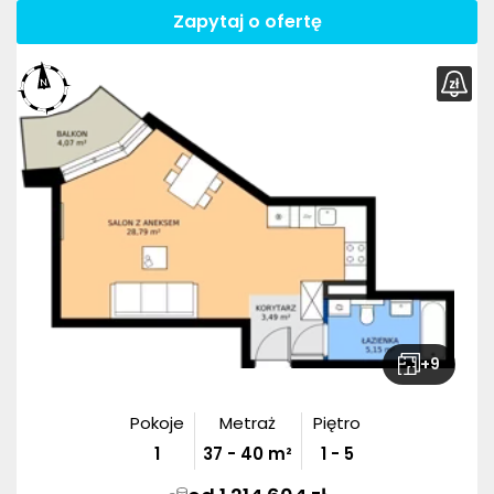
Zapytaj o ofertę
+
9
Pokoje
Metraż
Piętro
1
37
-
40
m²
1 - 5