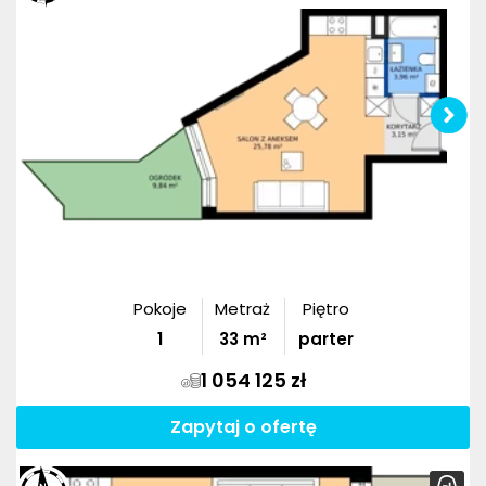
Pokoje
Metraż
Piętro
1
33
m²
parter
1 054 125 zł
Zapytaj o ofertę