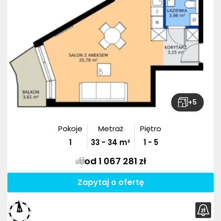
+
5
Pokoje
Metraż
Piętro
1
33
-
34
m²
1 - 5
od 1 067 281 zł
Zapytaj o ofertę