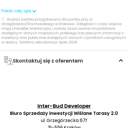
Pokaż cały opis
Analiza została przygotowana dla punktu przy ul.
Grzegórzecka/Stachowskiego w Krakowie. Odległości i czasy dojścia
184,
mają charakter orientacyjny i zostały oszacowane na podstawie
Rondo
autobus
605,
570 m
8 min
dostępnych danych mapowych, przebiegu tras pieszych, informacji o
Grzegórzeckie
inwestycji oraz publicznie dostępnych danych o punktach usługowych
662
w okolicy. Ostatnia aktualizacja: lipiec 2026
Skontaktuj się z oferentem
Ocena Tabelaofert:
Na co dzień najmocniejszym
atutem lokalizacji jest bardzo dobry dostęp do
tramwajów z Ronda Grzegórzeckiego i Teatru Variété, a
autobusy pełnią praktyczną rolę uzupełniającą,
zwłaszcza nocą.
Usługi na co dzień: zakupy, zdrowie i
Inter-Bud Developer
gastronomia - w promieniu 1 km
Biuro Sprzedaży inwestycji Wiślane Tarasy 2.0
ul. Grzegórzecka 67f
31-559
Kraków