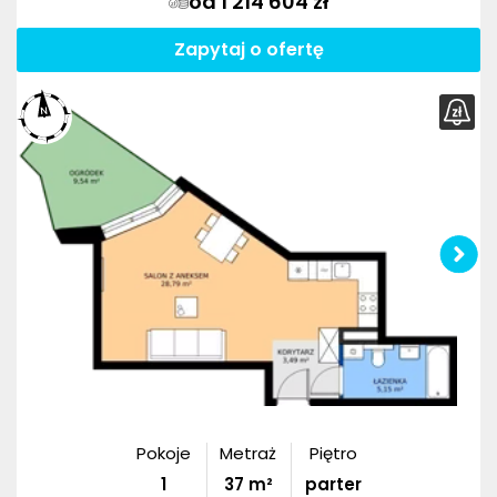
od 1 214 604 zł
Zapytaj o ofertę
Pokoje
Metraż
Piętro
1
37
m²
parter