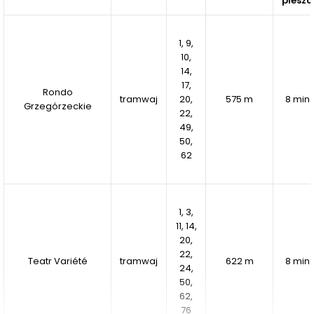
pieszo
1, 9,
10,
14,
17,
Rondo
tramwaj
20,
575 m
8 min
Grzegórzeckie
22,
49,
50,
62
1, 3,
11, 14,
20,
22,
Teatr Variété
tramwaj
622 m
8 min
24,
50,
62,
76