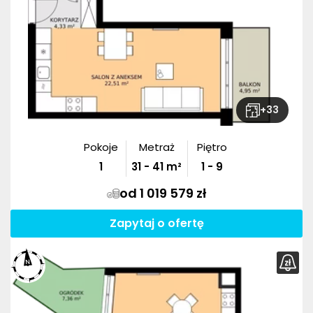
+
33
Pokoje
Metraż
Piętro
1
31
-
41
m²
1 - 9
od 1 019 579 zł
Zapytaj o ofertę