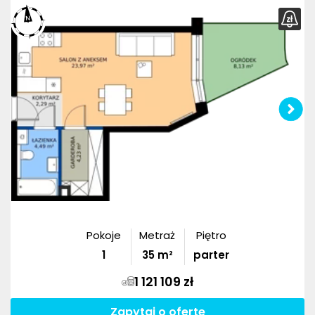
Pokoje
Metraż
Piętro
1
35
m²
parter
1 121 109 zł
Zapytaj o ofertę