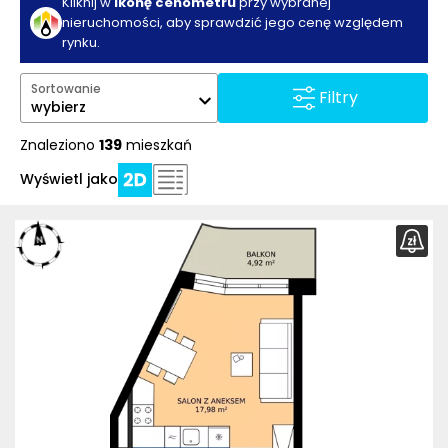
Kliknij w
ikonę cenometru
przy wybranej
nieruchomości, aby sprawdzić jego cenę względem
rynku.
Sortowanie
Filtry
wybierz
Znaleziono
139
mieszkań
Wyświetl jako