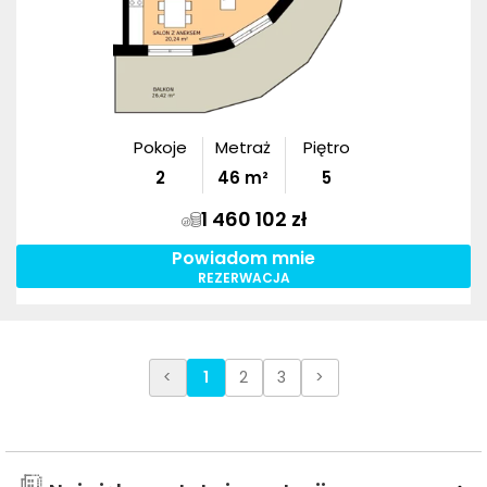
Pokoje
Metraż
Piętro
2
46
m²
5
1 460 102 zł
Powiadom mnie
REZERWACJA
<
1
2
3
>