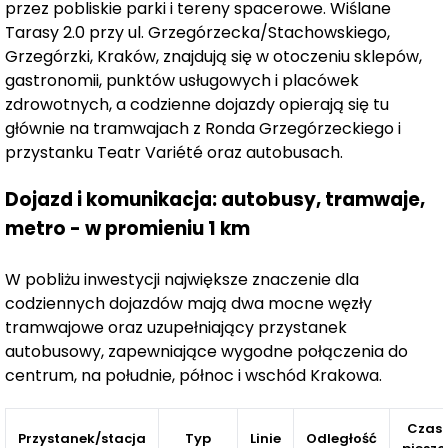
przez pobliskie parki i tereny spacerowe. Wiślane
Wiślane Tarasy 2.0, domykający całe osiedle.
Tarasy 2.0 przy ul. Grzegórzecka/Stachowskiego,
Grzegórzki, Kraków, znajdują się w otoczeniu sklepów,
gastronomii, punktów usługowych i placówek
zdrowotnych, a codzienne dojazdy opierają się tu
głównie na tramwajach z Ronda Grzegórzeckiego i
przystanku Teatr Variété oraz autobusach.
Dojazd i komunikacja: autobusy, tramwaje,
metro - w promieniu 1 km
W pobliżu inwestycji największe znaczenie dla
codziennych dojazdów mają dwa mocne węzły
tramwajowe oraz uzupełniający przystanek
autobusowy, zapewniające wygodne połączenia do
centrum, na południe, północ i wschód Krakowa.
Czas
Przystanek/stacja
Typ
Linie
Odległość