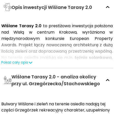
Opis inwestycji Wiślane Tarasy 2.0
Wiślane Tarasy 2.0
to prestiżowa inwestycja położona
nad Wisłą w centrum Krakowa, wyróżniona w
międzynarodowym konkursie European Property
Awards. Projekt łączy nowoczesną architekturę z dużą
ilością zieleni oraz dopracowaną przestrzenią wspólną.
Na terenie osiedla znajdują się m.in.
tężnia solankowa,
Pokaż cały opis
efektowna fontanna z zielonymi ścianami oraz
starannie zaprojektowane dziedzińce,
które tworzą
Wiślane Tarasy 2.0 - analiza okolicy
komfortowe i przyjazne środowisko do życia. To idealna
propozycja dla osób poszukujących wysokiego
przy ul. Grzegórzecka/Stachowskiego
standardu i miejskiego stylu życia w topowej lokalizacji.
Wiślane Tarasy 2.0 – Budynek C
Bulwary Wiślane i zieleń na terenie osiedla nadają tej
Termin realizacji:
I/II kwartał 2027
części Grzegórzek rekreacyjny charakter, uzupełniony
Budynek C to ostatni, zamykający etap inwestycji