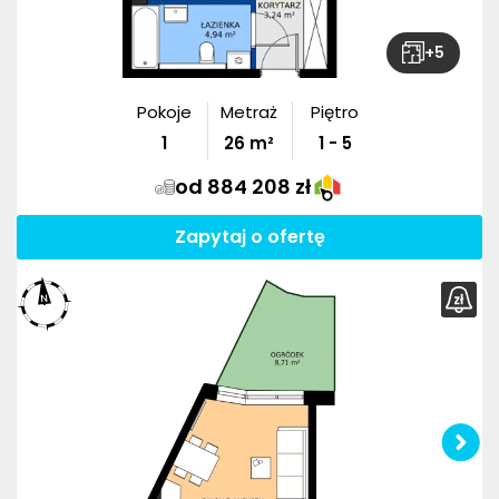
+
5
Pokoje
Metraż
Piętro
1
26
m²
1 - 5
od 884 208 zł
Zapytaj o ofertę