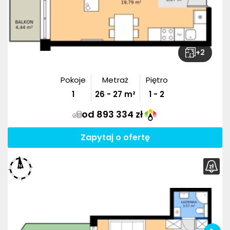
+
2
Pokoje
Metraż
Piętro
1
26
-
27
m²
1 - 2
od 893 334 zł
Zapytaj o ofertę