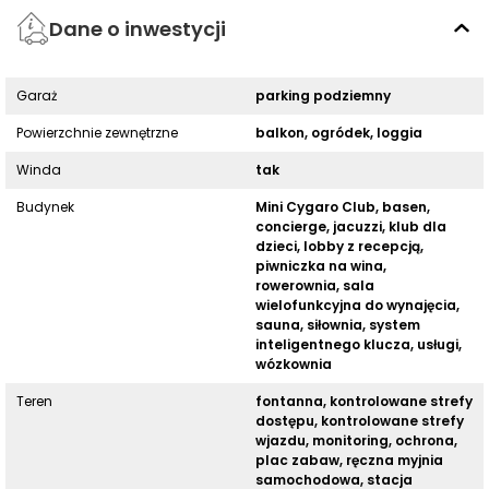
Dane o inwestycji
Garaż
parking podziemny
Powierzchnie zewnętrzne
balkon, ogródek, loggia
Winda
tak
Budynek
Mini Cygaro Club, basen,
concierge, jacuzzi, klub dla
dzieci, lobby z recepcją,
piwniczka na wina,
rowerownia, sala
wielofunkcyjna do wynajęcia,
sauna, siłownia, system
inteligentnego klucza, usługi,
wózkownia
Teren
fontanna, kontrolowane strefy
dostępu, kontrolowane strefy
wjazdu, monitoring, ochrona,
plac zabaw, ręczna myjnia
samochodowa, stacja