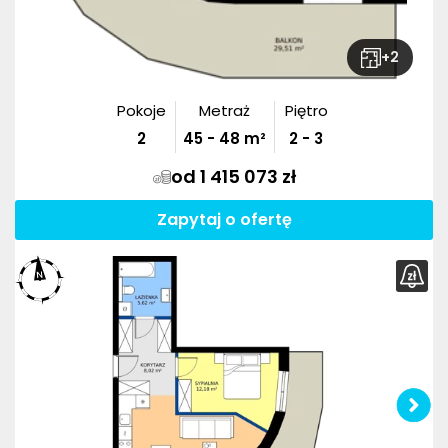
+
2
Pokoje
Metraż
Piętro
2
45
-
48
m²
2 - 3
od 1 415 073 zł
Zapytaj o ofertę