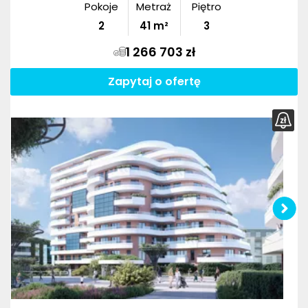
Pokoje
Metraż
Piętro
2
41
m²
3
1 266 703 zł
Zapytaj o ofertę