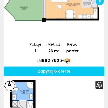
Pokoje
Metraż
Piętro
1
26
m²
parter
882 762 zł
Zapytaj o ofertę