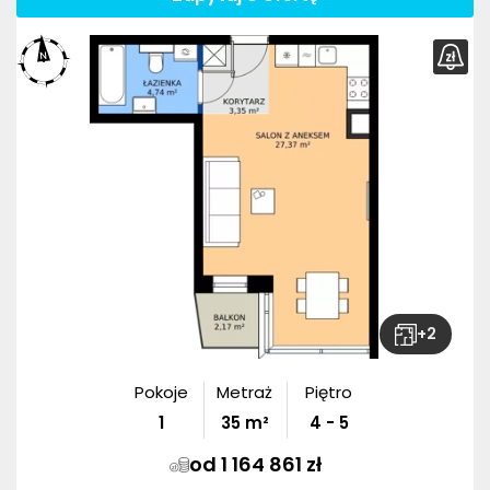
+
2
Pokoje
Metraż
Piętro
1
35
m²
4 - 5
od 1 164 861 zł