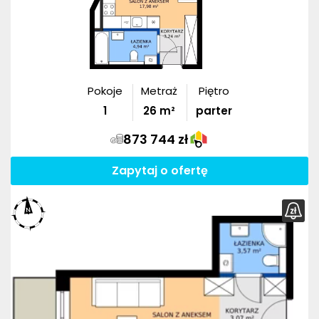
Pokoje
Metraż
Piętro
1
26
m²
parter
873 744 zł
Zapytaj o ofertę