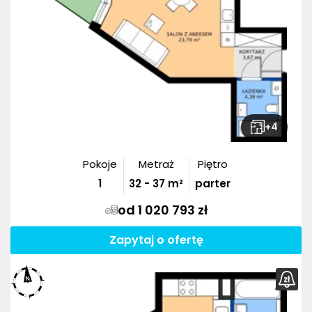
+
4
Pokoje
Metraż
Piętro
1
32
-
37
m²
parter
od 1 020 793 zł
Zapytaj o ofertę