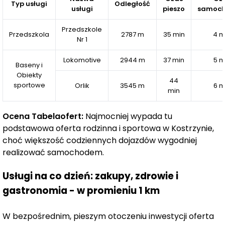
Typ usługi
Odległość
usługi
pieszo
samoc
Przedszkole
Przedszkola
2787 m
35 min
4 m
Nr 1
Lokomotive
2944 m
37 min
5 m
Baseny i
Obiekty
44
sportowe
Orlik
3545 m
6 m
min
Ocena Tabelaofert:
Najmocniej wypada tu
podstawowa oferta rodzinna i sportowa w Kostrzynie,
choć większość codziennych dojazdów wygodniej
realizować samochodem.
Usługi na co dzień: zakupy, zdrowie i
gastronomia - w promieniu 1 km
W bezpośrednim, pieszym otoczeniu inwestycji oferta