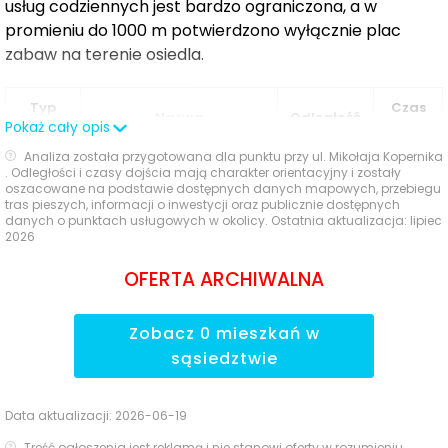
usług codziennych jest bardzo ograniczona, a w
promieniu do 1000 m potwierdzono wyłącznie plac
zabaw na terenie osiedla.
Typ
Czas
Nazwa
Odległość
Pokaż cały opis
usługi
pieszo
Analiza została przygotowana dla punktu przy ul. Mikołaja Kopernika
Place
plac zabaw na terenie
. Odległości i czasy dojścia mają charakter orientacyjny i zostały
—
—
zabaw
Osiedla Gwiazdowo
oszacowane na podstawie dostępnych danych mapowych, przebiegu
tras pieszych, informacji o inwestycji oraz publicznie dostępnych
danych o punktach usługowych w okolicy. Ostatnia aktualizacja: lipiec
Ocena Tabelaofert:
2026
pod kątem codziennego
funkcjonowania największym atutem jest plac zabaw
OFERTA ARCHIWALNA
na miejscu, natomiast pozostałe podstawowe usługi nie
zostały potwierdzone w zasięgu do 1000 m.
Zobacz
0
mieszkań
w
Parki i zieleń - w promieniu 1 km
sąsiedztwie
Otoczenie Osiedla Gwiazdowo zapewnia wygodny,
Data aktualizacji:
2026-06-19
codzienny kontakt z zielenią dzięki zadbanej przestrzeni
Treść ogłoszenia jest reklamą i nie stanowi oferty w rozumieniu