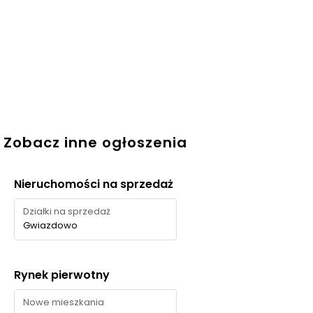
parkiem podworskim, co dobrze wspiera codzienny
wypoczynek i spacery.
Zobacz inne ogłoszenia
Nieruchomości na sprzedaż
Działki na sprzedaż
Gwiazdowo
Rynek pierwotny
Nowe mieszkania