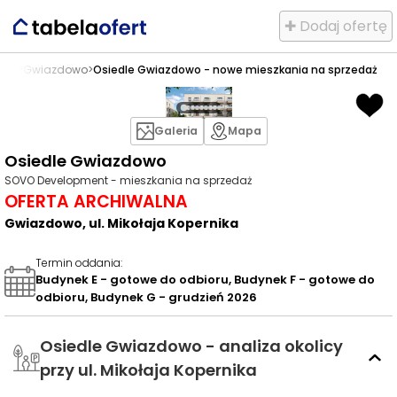
✚ Dodaj ofertę
daż
>
Gwiazdowo
>
Osiedle Gwiazdowo - nowe mieszkania na sprzedaż
Galeria
Mapa
Osiedle Gwiazdowo
SOVO Development - mieszkania na sprzedaż
OFERTA ARCHIWALNA
Gwiazdowo, ul. Mikołaja Kopernika
Termin oddania
:
Budynek E - gotowe do odbioru, Budynek F - gotowe do
odbioru, Budynek G - grudzień 2026
Osiedle Gwiazdowo - analiza okolicy
przy ul. Mikołaja Kopernika