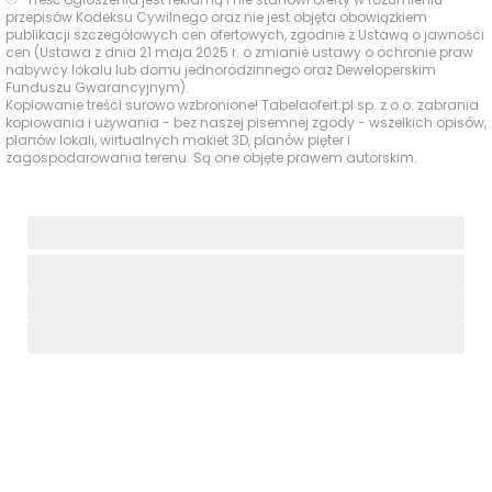
na terenie inwestycji oraz bliskości kameralnego parku
przepisów Kodeksu Cywilnego oraz nie jest objęta obowiązkiem
podworskiego.
publikacji szczegółowych cen ofertowych, zgodnie z Ustawą o jawności
cen (Ustawa z dnia 21 maja 2025 r. o zmianie ustawy o ochronie praw
nabywcy lokalu lub domu jednorodzinnego oraz Deweloperskim
Funduszu Gwarancyjnym).
Czas
Kopiowanie treści surowo wzbronione! Tabelaofert.pl sp. z o.o. zabrania
Typ usługi
Nazwa
Odległość
pieszo
kopiowania i używania - bez naszej pisemnej zgody - wszelkich opisów,
planów lokali, wirtualnych makiet 3D, planów pięter i
zagospodarowania terenu. Są one objęte prawem autorskim.
Zieleń osiedlowa i
Zieleń na
plac zabaw na
terenie
—
—
terenie Osiedla
osiedla
Gwiazdowo
Park w
Park podworski w
200 m
2 min
okolicy
Gwiazdowie
Teren
Gminna strefa
zieleni i
aktywności przy
500 m
6 min
rekreacji w
Świetlicy Wiejskiej,
okolicy
Gwiazdowo 15
Ocena Tabelaofert:
Największym atutem inwestycji
jest połączenie zieleni osiedlowej z bardzo bliskim