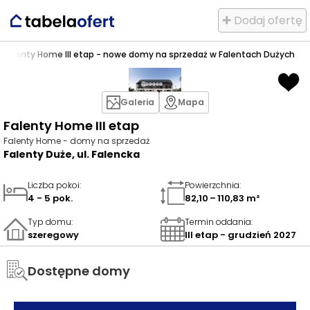
✚ Dodaj ofertę
>
Falenty Home III etap - nowe domy na sprzedaż w Falentach Dużych
Galeria
Mapa
Falenty Home III etap
Falenty Home - domy na sprzedaż
Falenty Duże, ul. Falencka
Liczba pokoi
:
Powierzchnia
:
4 - 5 pok.
82,10 – 110,83 m²
Typ domu
:
Termin oddania
:
szeregowy
III etap - grudzień 2027
Dostępne domy