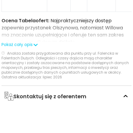
Ocena Tabelaofert:
Najpraktyczniejszy dostęp
zapewnia przystanek Olszynowa, natomiast Willowa
ma znaczenie uzupełniające i oferuje ten sam zakres
połączeń przy dłuższym dojściu.
Pokaż cały opis
Analiza została przygotowana dla punktu przy ul. Falencka w
Ważne miejsca w okolicy: edukacja, sport,
Falentach Dużych. Odległości i czasy dojścia mają charakter
orientacyjny i zostały oszacowane na podstawie dostępnych danych
zakupy i rozrywka
mapowych, przebiegu tras pieszych, informacji o inwestycji oraz
publicznie dostępnych danych o punktach usługowych w okolicy.
Ostatnia aktualizacja: lipiec 2026
W najbliższym otoczeniu inwestycji wyróżnia się
praktyczny dostęp do edukacji przedszkolnej, obiektów
sportowo-rekreacyjnych oraz zakupów, z mocnym
Skontaktuj się z oferentem
wsparciem oferty w Jankach i Raszynie.
Nazwa
Czas
Cz
Typ usługi
Odległość
usługi
pieszo
samoc