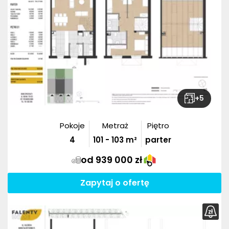
+
5
Pokoje
Metraż
Piętro
4
101
-
103
m²
parter
od 939 000 zł
Zapytaj o ofertę