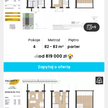
+
6
Pokoje
Metraż
Piętro
4
82
-
83
m²
parter
od 819 000 zł
Zapytaj o ofertę