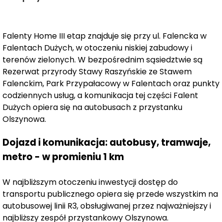
energetyczną budynków oraz optymalizację kosztów
eksploatacyjnych. Dzięki temu przyszli mieszkańcy
zyskują komfort użytkowania domów przy
Falenty Home III etap znajduje się przy ul. Falencka w
jednoczesnym ograniczeniu wydatków związanych z ich
Falentach Dużych, w otoczeniu niskiej zabudowy i
utrzymaniem.
terenów zielonych. W bezpośrednim sąsiedztwie są
Rezerwat przyrody Stawy Raszyńskie ze Stawem
Układy wnętrz zostały opracowane w sposób
Falenckim, Park Przypałacowy w Falentach oraz punkty
zapewniający wyraźny
podział na strefę dzienną i
codziennych usług, a komunikacja tej części Falent
prywatną
, co wpływa na wygodę codziennego
Dużych opiera się na autobusach z przystanku
funkcjonowania. Dodatkową przestrzeń stanowi
Olszynowa.
poddasze
, które można dostosować do indywidualnych
Dojazd i komunikacja: autobusy, tramwaje,
potrzeb. Wysokie pomieszczenia oraz duże przeszklenia
metro - w promieniu 1 km
sprzyjają optymalnemu doświetleniu wnętrz i potęgują
wrażenie przestronności.
W najbliższym otoczeniu inwestycji dostęp do
Standard inwestycji obejmuje m.in.
ogrzewanie
transportu publicznego opiera się przede wszystkim na
podłogowe
autobusowej linii R3, obsługiwanej przez najważniejszy i
, które podnosi komfort użytkowania w
najbliższy zespół przystankowy Olszynowa.
okresie zimowym. Każdy segment posiada również