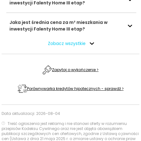
inwestycji Falenty Home III etap?
Usługi na co dzień: zakupy, zdrowie i
gastronomia - w promieniu 1 km
Jaka jest średnia cena za m² mieszkania w
inwestycji Falenty Home III etap?
W najbliższym otoczeniu inwestycji dostęp do
podstawowych usług codziennych jest umiarkowany, z
Zobacz wszystkie
kilkoma praktycznymi punktami osiągalnymi pieszo w
promieniu do 1000 m.
Zapytaj o wykończenie >
Czas
Typ usługi
Nazwa
Odległość
pieszo
Porównywarka kredytów hipotecznych - sprawdź >
Istanbul
Cash&Carry, ul.
260 m
4 min
Sklepy,
Falencka 40
supermarkety,
Data aktualizacji:
2026-08-04
dyskonty
Smakland, ul.
Treść ogłoszenia jest reklamą i nie stanowi oferty w rozumieniu
Zygmunta
590 m
9 min
przepisów Kodeksu Cywilnego oraz nie jest objęta obowiązkiem
Opackiego 13
publikacji szczegółowych cen ofertowych, zgodnie z Ustawą o jawności
cen (Ustawa z dnia 21 maja 2025 r. o zmianie ustawy o ochronie praw