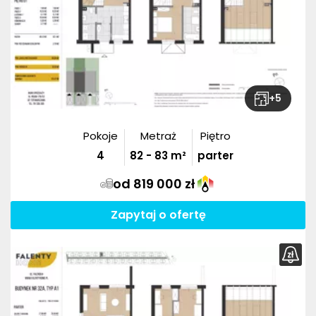
+
5
Pokoje
Metraż
Piętro
4
82
-
83
m²
parter
od 819 000 zł
Zapytaj o ofertę