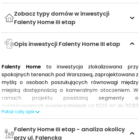
Zobacz typy domów w inwestycji
Falenty Home III etap
Opis inwestycji Falenty Home III etap
Falenty Home
to inwestycja zlokalizowana przy
spokojnych terenach pod Warszawą, zaprojektowana z
myślą o osobach poszukujących równowagi między
miejską dostępnością a kameralnym otoczeniem. W
ramach projektu powstaną
segmenty o
zróżnicowanych powierzchniach
od 82,10 m² do 110,83
Pokaż cały opis
m², odpowiadających aktualnym oczekiwaniom rynku.
Falenty Home III etap - analiza okolicy
Zastosowanie nowoczesnych rozwiązań, takich jak
pompy ciepła
, przekłada się na wysoką efektywność
przy ul. Falencka