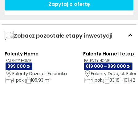
Zapytaj o ofertę
Zobacz pozostałe etapy inwestycji
Falenty Home
Falenty Home II etap
AI
GOTOWE DO ODBIORU
3D
AI
GOTOWE DO ODBIO
FALENTY HOME
FALENTY HOME
899 000 zł
819 000 – 899 000 zł
Falenty Duże, ul. Falencka
Falenty Duże, ul. Fale
4
pok.
105,93 m²
4
pok.
83,18 – 101,42