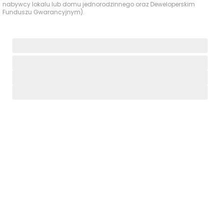
nabywcy lokalu lub domu jednorodzinnego oraz Deweloperskim
Apteka Falenty, ul.
Funduszu Gwarancyjnym).
Apteki
Zygmunta
570 m
9 min
Opackiego 17
Paczkomat InPost
FNN02M, Falencka
413 m
6 min
1A
Poczta i
paczkomaty
Paczkomat InPost
FLN01M, Zygmunta
590 m
9 min
Opackiego 13
Restauracja „Nowy
Świat”, al. Hrabska
700 m
11 min
Kawiarnie i
4B
restauracje
Elgrom Falenty Park
800 m
12 min
Hotel, al. Hrabska 6
Plac zabaw, ul.
900 m
14 min
Opackiego 44
Place zabaw