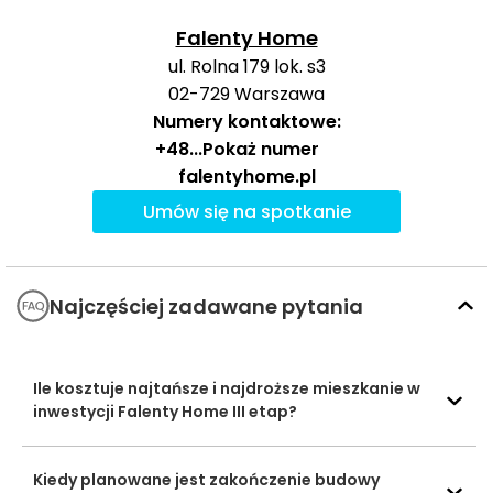
Dobre
1132 m
14 min
1 m
Przedszkole
Falenty Home
Przedszkola
ul. Rolna 179 lok. s3
Przedszkole
2320 m
29 min
4 m
02-729
Warszawa
w Falentach
Numery kontaktowe:
Baseny i
+48
...
Pokaż numer
Obiekty
Zdrofit
3446 m
43 min
8 m
falentyhome.pl
sportowe
Umów się na spotkanie
Homepark
3579 m
45 min
9 m
Janki
Centra
handlowe
Centrum
Najczęściej zadawane pytania
Handlowe
4025 m
51 min
10 
Janki
Ile kosztuje najtańsze i najdroższe mieszkanie w
Ocena Tabelaofert:
lokalizacja zapewnia wygodny
inwestycji Falenty Home III etap?
dostęp do codziennych usług dla rodzin i aktywnych
mieszkańców, szczególnie w zakresie przedszkoli oraz
oferty zakupowo-sportowej.
Kiedy planowane jest zakończenie budowy