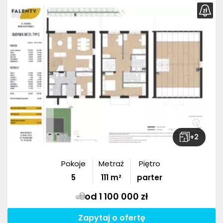
+
2
Pokoje
Metraż
Piętro
5
111
m²
parter
od 1 100 000 zł
Zapytaj o ofertę