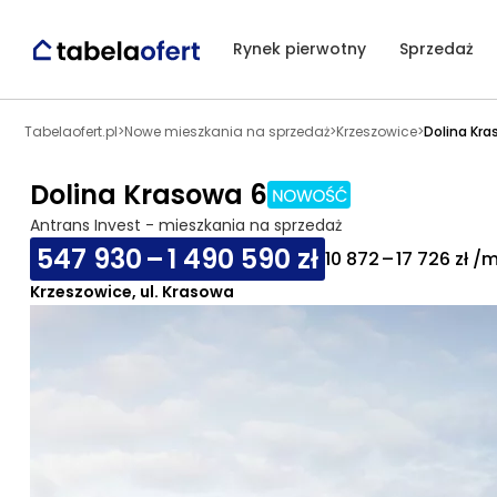
Rynek pierwotny
Sprzedaż
Tabelaofert.pl
>
Nowe mieszkania na sprzedaż
>
Krzeszowice
>
Dolina Kr
Dolina Krasowa 6
Antrans Invest - mieszkania na sprzedaż
547 930 – 1 490 590 zł
10 872 – 17 726 zł /
Krzeszowice, ul. Krasowa