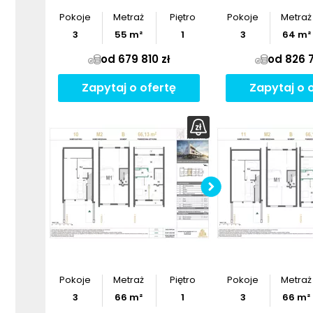
Pokoje
Metraż
Piętro
Pokoje
Metraż
3
55
m²
1
3
64
m²
od 679 810 zł
od 826 7
Zapytaj o ofertę
Zapytaj o 
Pobier
Pokoje
Metraż
Piętro
Pokoje
Metraż
3
66
m²
1
3
66
m²