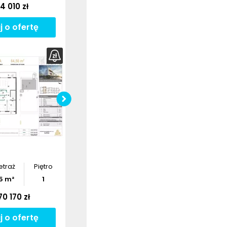
4 010 zł
j o ofertę
bierz
rzut
Pobierz
rzut
etraż
Piętro
5
m²
1
70 170 zł
j o ofertę