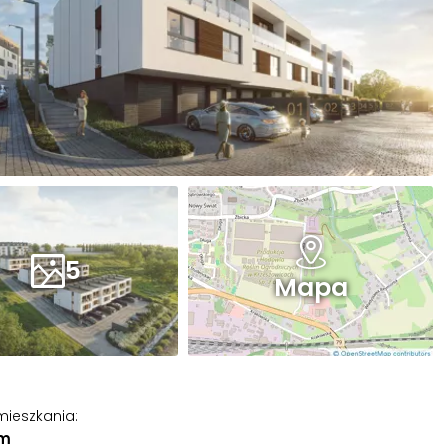
5
Mapa
mieszkania
:
 m