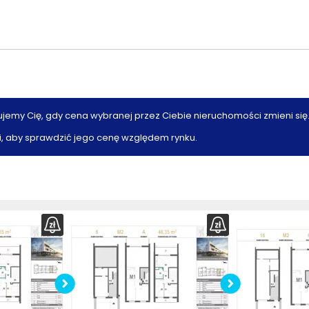
ujemy Cię, gdy cena wybranej przez Ciebie nieruchomości zmieni się
, aby sprawdzić jego cenę względem rynku.
z
rzut
Pobierz
rzut
Po