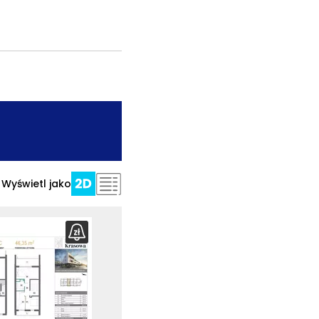
.
Wyświetl jako
bierz
rzut