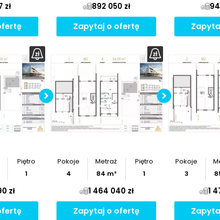
7 zł
892 050 zł
94
ofertę
Zapytaj o ofertę
Zapyta
z
rzut
Pobierz
rzut
Po
Piętro
Pokoje
Metraż
Piętro
Pokoje
M
1
4
84
m²
1
3
8
90 zł
1 464 040 zł
1 4
ofertę
Zapytaj o ofertę
Zapyta