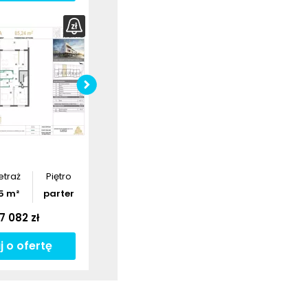
bierz
rzut
Pobierz
rzut
etraż
Piętro
5
m²
parter
7 082 zł
j o ofertę