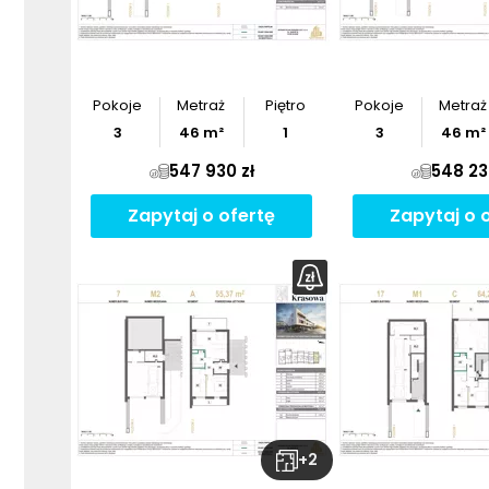
Pokoje
Metraż
Piętro
Pokoje
Metraż
3
46
m²
1
3
46
m²
547 930 zł
548 23
Zapytaj o ofertę
Zapytaj o 
+
2