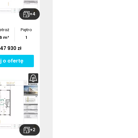
+
4
etraż
Piętro
6
m²
1
47 930 zł
j o ofertę
+
2