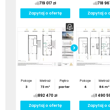
719 017 zł
718 96
Zapytaj o ofertę
Zapytaj o 
Pobier
Pokoje
Metraż
Piętro
Pokoje
Metraż
3
73
m²
parter
4
84
m²
892 470 zł
1 490 5
Zapytaj o ofertę
Zapytaj o 