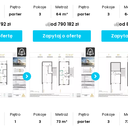
Piętro
Pokoje
Metraż
Piętro
Pokoje
M
parter
3
64
m²
parter
3
6
92 zł
od 790 182 zł
od 8
ofertę
Zapytaj o ofertę
Zapyta
z
rzut
Pobierz
rzut
Po
Piętro
Pokoje
Metraż
Piętro
Pokoje
M
1
3
73
m²
parter
3
7