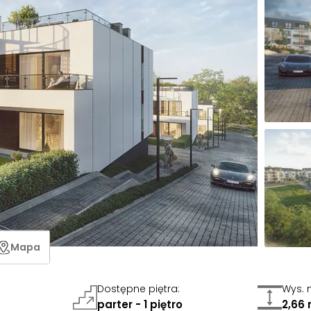
Mapa
Dostępne piętra
:
Wys. 
parter - 1 piętro
2,66