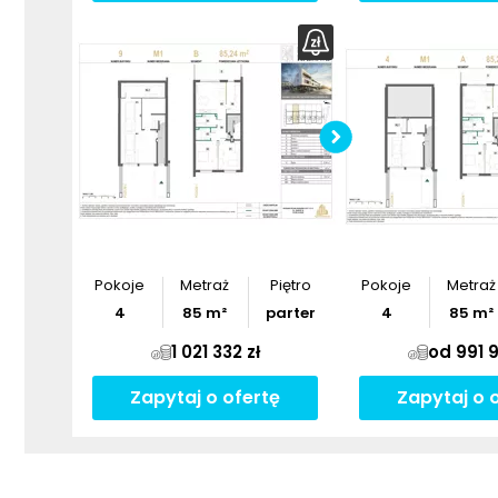
Pobier
Pokoje
Metraż
Piętro
Pokoje
Metraż
4
85
m²
parter
4
85
m²
1 021 332 zł
od 991 9
Zapytaj o ofertę
Zapytaj o 