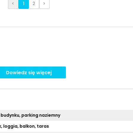
<
1
2
>
Dowiedz się więcej
 budynku, parking naziemny
, loggia, balkon, taras