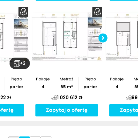
z
rzut
Po
+
2
Piętro
Pokoje
Metraż
Piętro
Pokoje
M
parter
4
85
m²
parter
4
8
22 zł
1 020 612 zł
99
ofertę
Zapytaj o ofertę
Zapyta