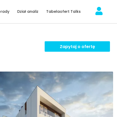
orady
Dział analiz
Tabelaofert Talks
Zapytaj o ofertę