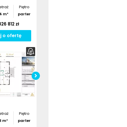
etraż
Piętro
4
m²
parter
26 812 zł
j o ofertę
bierz
rzut
Pobierz
rzut
etraż
Piętro
3
m²
parter