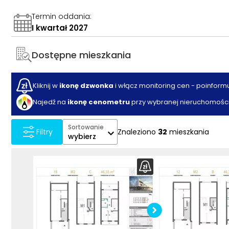
Termin oddania
:
I kwartał 2027
Dostępne mieszkania
Kliknij w
ikonę dzwonka
i włącz monitoring cen - poinform
Najedź na
ikonę cenometru
przy wybranej nieruchomości
Sortowanie
Znaleziono
32
mieszkania
Filtry
wybierz
Pobier