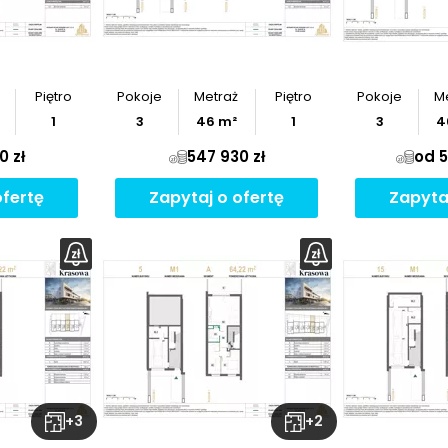
Piętro
Pokoje
Metraż
Piętro
Pokoje
M
1
3
46
m²
1
3
4
0 zł
547 930 zł
od 5
ofertę
Zapytaj o ofertę
Zapyta
+
3
+
2