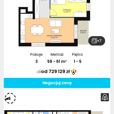
+
7
Pokoje
Metraż
Piętro
3
59
-
61
m²
1 - 5
od 729 129 zł
Negocjuj cenę