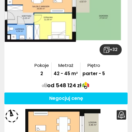
+
32
Pokoje
Metraż
Piętro
2
42
-
45
m²
parter - 5
od 548 124 zł
Negocjuj cenę