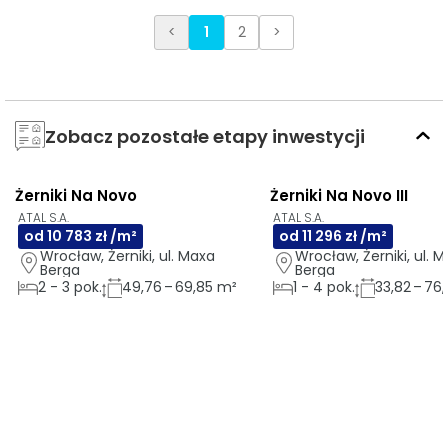
<
1
2
>
Zobacz pozostałe etapy inwestycji
Żerniki Na Novo
Żerniki Na Novo III
AI
GOTOWE DO ODBIORU
AI
ATAL S.A.
ATAL S.A.
od 10 783 zł /m²
od 11 296 zł /m²
Wrocław, Żerniki, ul. Maxa 
Wrocław, Żerniki, ul. M
Berga
Berga
2
-
3
pok.
49,76 – 69,85 m²
1
-
4
pok.
33,82 – 76