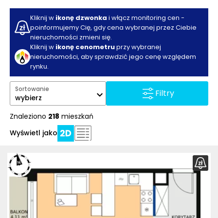
Kliknij w
ikonę dzwonka
i włącz monitoring cen -
poinformujemy Cię, gdy cena wybranej przez Ciebie
nieruchomości zmieni się.
Kliknij w
ikonę cenometru
przy wybranej
nieruchomości, aby sprawdzić jego cenę względem
rynku.
Sortowanie
Filtry
wybierz
Znaleziono
218
mieszkań
Wyświetl jako