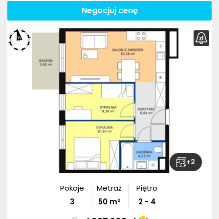
Negocjuj cenę
+
2
Pokoje
Metraż
Piętro
3
50
m²
2 - 4