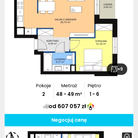
+
9
Pokoje
Metraż
Piętro
2
48
-
49
m²
1 - 6
od 607 057 zł
Negocjuj cenę