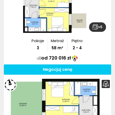
+
6
Pokoje
Metraż
Piętro
3
58
m²
2 - 4
od 720 016 zł
Negocjuj cenę