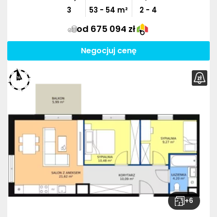
3
53
-
54
m²
2 - 4
od 675 094 zł
Negocjuj cenę
+
6