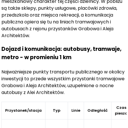
mieszkaniowy charakter tej części dzielnicy. W pobliżu
Żerniki Na Novo II
będzie realizowany w kilku fazach. W
są także sklepy, punkty usługowe, placówki zdrowia,
pierwszym etapie powstanie 289 wygodnych i
przedszkola oraz miejsca rekreacji, a komunikacja
funkcjonalnych mieszkań o powierzchniach od 30 do 84
publiczna opiera się tu na liniach tramwajowych i
m², z układami od 1 do 4 pokoi. Większość mieszkań
autobusach z rejonu przystanków Grabowa i Aleja
będzie wyposażona w balkony, a niektóre z nich -
Architektów.
również w tarasy czy ogródki.
W kolejnym etapie do oferty zostanie dodanych 379
Dojazd i komunikacja: autobusy, tramwaje,
mieszkań, rozmieszczonych w czterech budynkach.
metro - w promieniu 1 km
Zróżnicowane metraże od 35 do 95 m² oraz układy od 1
do 4 pokoi umożliwią dopasowanie przestrzeni do
Najważniejsze punkty transportu publicznego w okolicy
indywidualnych potrzeb mieszkańców.
inwestycji to przede wszystkim przystanki tramwajowe
Grabowa i Aleja Architektów, uzupełnione o nocne
Rekreacja i rozrywka
autobusy z Alei Architektów.
Na terenie osiedla znajdą się również przestrzenie
dedykowane wspólnemu spędzaniu czasu i aktywności
Czas
Przystanek/stacja
Typ
Linie
Odległość
fizycznej. Powstanie strefa do jogi oraz miejsce dla
pieszo
najmłodszych, co dodatkowo zwiększy atrakcyjność
Żernik Na Novo II
jako miejsca do życia. Inwestycja ta