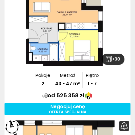
+
30
Pokoje
Metraż
Piętro
2
43
-
47
m²
1 - 7
od 525 358 zł
Negocjuj cenę
OFERTA SPECJALNA