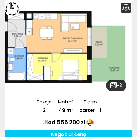
+
2
Pokoje
Metraż
Piętro
2
49
m²
parter - 1
od 555 200 zł
Negocjuj cenę