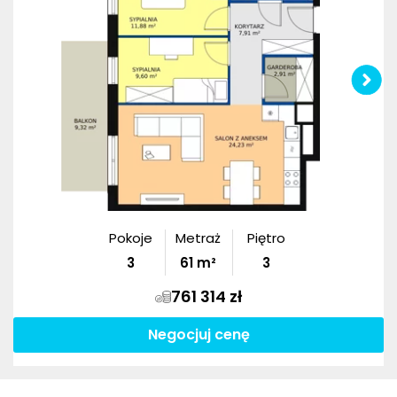
Pokoje
Metraż
Piętro
3
61
m²
3
761 314 zł
Negocjuj cenę