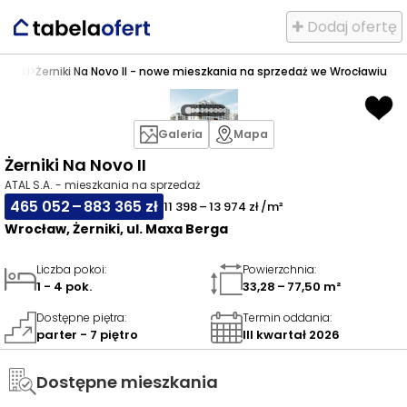
✚ Dodaj ofertę
Żerniki
>
Żerniki Na Novo II - nowe mieszkania na sprzedaż we Wrocławiu
Galeria
Mapa
Żerniki Na Novo II
ATAL S.A. - mieszkania na sprzedaż
465 052 – 883 365 zł
11 398 – 13 974 zł /m²
Wrocław, Żerniki, ul. Maxa Berga
Liczba pokoi
:
Powierzchnia
:
1 - 4 pok.
33,28 – 77,50 m²
Dostępne piętra
:
Termin oddania
:
parter - 7 piętro
III kwartał 2026
Dostępne mieszkania