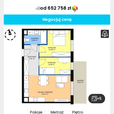
od 652 758 zł
Negocjuj cenę
+
5
Pokoje
Metraż
Piętro