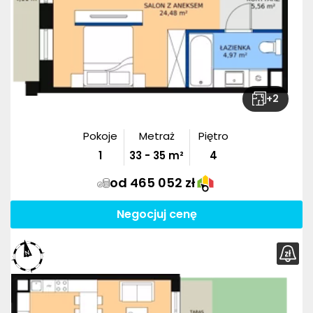
+
2
Pokoje
Metraż
Piętro
1
33
-
35
m²
4
od 465 052 zł
Negocjuj cenę