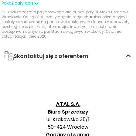
najważniejszych przystanków wyraźnie obniża
Pokaż cały opis
codzienną wygodę korzystania z transportu
Analiza została przygotowana dla punktu przy ul. Maxa Berga we
publicznego.
Wrocławiu. Odległości i czasy dojścia mają charakter orientacyjny i
zostały oszacowane na podstawie dostępnych danych mapowych,
przebiegu tras pieszych, informacji o inwestycji oraz publicznie
Ważne miejsca w okolicy: edukacja, sport,
dostępnych danych o punktach usługowych w okolicy. Ostatnia
aktualizacja: lipiec 2026
zakupy i rozrywka
W najbliższym otoczeniu inwestycji dostępne są
Skontaktuj się z oferentem
wybrane punkty edukacyjne, handlowe i rekreacyjne,
które dobrze wspierają codzienne funkcjonowanie
mieszkańców.
Czas
Typ usługi
Nazwa usługi
Odległość
pieszo
s
ATAL S.A.
Przedszkole
Biuro Sprzedaży
406 m
5 min
Galileo
ul. Krakowska 35/1
50-424
Wrocław
Przedszkola
Niepubliczny
Godziny otwarcia:
Punkt