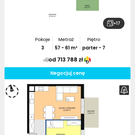
+
17
Pokoje
Metraż
Piętro
3
57
-
61
m²
parter - 7
od 713 788 zł
Negocjuj cenę