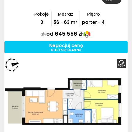
Pokoje
Metraż
Piętro
3
56
-
63
m²
parter - 4
od 645 556 zł
Negocjuj cenę
OFERTA SPECJALNA