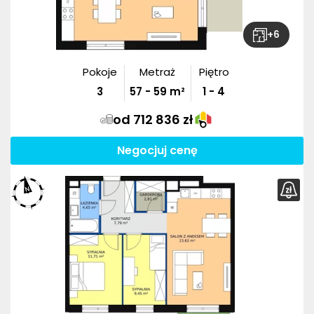
+
6
Pokoje
Metraż
Piętro
3
57
-
59
m²
1 - 4
od 712 836 zł
Negocjuj cenę