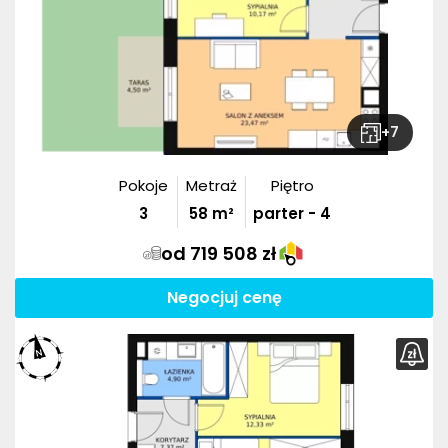
+
7
Pokoje
Metraż
Piętro
3
58
m²
parter - 4
od 719 508 zł
Negocjuj cenę