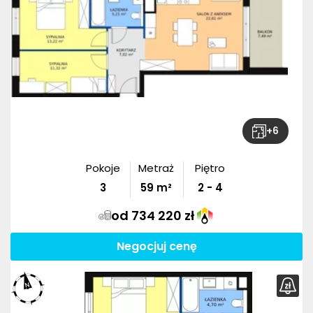
+
6
Pokoje
Metraż
Piętro
3
59
m²
2 - 4
od 734 220 zł
Negocjuj cenę