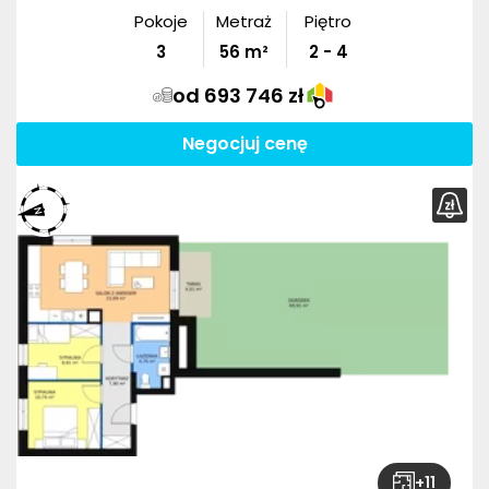
Pokoje
Metraż
Piętro
3
56
m²
2 - 4
od 693 746 zł
Negocjuj cenę
+
11