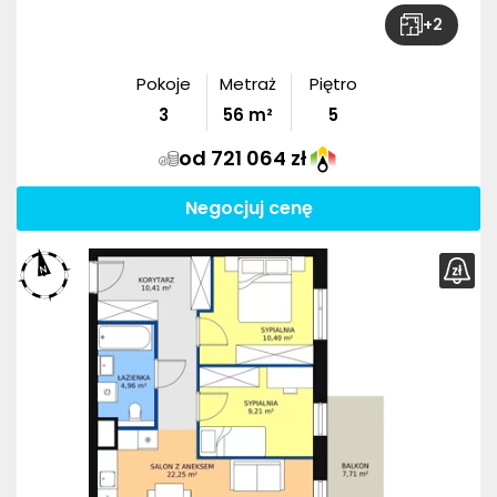
+
2
Pokoje
Metraż
Piętro
3
56
m²
5
od 721 064 zł
Negocjuj cenę