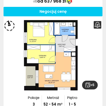
od 637 968 zł
Negocjuj cenę
+
6
Pokoje
Metraż
Piętro
3
52
-
54
m²
1 - 5