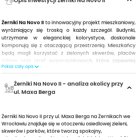
Opis inwestycji Żerniki Na Novo II
Żerniki Na Novo II
to innowacyjny projekt mieszkaniowy,
wyróżniający się troską o każdy szczegół. Budynki,
utrzymane w eleganckiej kolorystyce, doskonale
komponują się z otaczającą przestrzenią. Mieszkańcy
będą mogli korzystać z zielonych skwerów, placów
zabaw oraz stref wypoczynkowych, które zapewnią
Pokaż cały opis
komfort codziennego życia. Lokale usługowe i sklepy w
pobliżu gwarantują dostęp do niezbędnej infrastruktury,
Żerniki Na Novo II - analiza okolicy przy
a dogodna bliskość szkół, przystanków komunikacji
miejskiej oraz miejsc sportowo-kulturalnych podkreśla
ul. Maxa Berga
uroki miejskiego życia. Otoczenie terenów zielonych i
rekreacyjnych oferuje liczne możliwości aktywnego
spędzania czasu, takie jak spacery, sporty czy inne
Żerniki Na Novo II przy ul. Maxa Berga na Żernikach we
formy rekreacji na świeżym powietrzu.
Wrocławiu znajduje się w otoczeniu osiedlowej zieleni,
skwerów i parków, które tworzą spokojny,