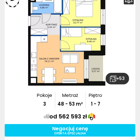
+
53
Pokoje
Metraż
Piętro
3
48
-
53
m²
1 - 7
od 562 593 zł
Negocjuj cenę
OFERTA SPECJALNA