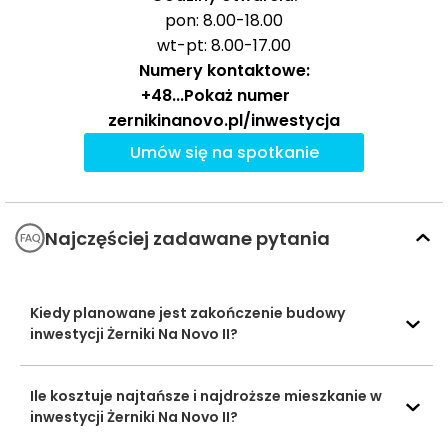
666 m
8 min
Przedszkolny
pon: 8.00-18.00
Kolorolandia
wt-pt: 8.00-17.00
Numery kontaktowe:
Liceum
+48
...
Pokaż numer
Ogólnokształcące
Specjalne nr XXXII
zernikinanovo.pl/inwestycja
2764 m
35 min
dla Uczniów
Umów się na spotkanie
Szkoły
Niewidomych i
średnie
Słabowidzących
Liceum
Najczęściej zadawane pytania
Ogólnokształcące
4222 m
54 min
nr XXX
Zerwa Wrocławski
Kiedy planowane jest zakończenie budowy
Ośrodek
1781 m
23 min
Baseny i
inwestycji Żerniki Na Novo II?
Wspinaczkowy
Obiekty
sportowe
Tor Kartnigowy Le
2509 m
33 min
Ile kosztuje najtańsze i najdroższe mieszkanie w
Mans
inwestycji Żerniki Na Novo II?
Pasaż Królewiecki
2826 m
36 min