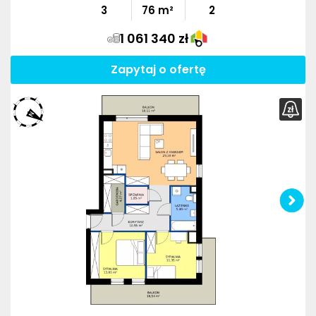
3
76
m²
2
1 061 340 zł
Zapytaj o ofertę