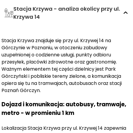
spokojną, uporządkowaną przestrzeń, której celem jest
Stacja Krzywa - analiza okolicy przy ul.
zapewnienie komfortu i poczucia stabilności.
Krzywa 14
Inwestycja składa się z
13 funkcjonalnych mieszkań
,
które różnią się metrażem,
od kawalerek po
przestronne lokale o powierzchni do 75 m²
, co
Stacja Krzywa znajduje się przy ul. Krzywej 14 na
pozwala na dopasowanie przestrzeni do różnych
Górczynie w Poznaniu, w otoczeniu zabudowy
potrzeb i etapów życia. Każde z mieszkań
uzupełnionej o codzienne usługi, punkty odbioru
zaprojektowano w sposób, który sprzyja wygodnemu
przesyłek, placówki zdrowotne oraz gastronomię.
odpoczynkowi po dniu pełnym obowiązków.
Jasne
Ważnym elementem tej części dzielnicy jest Park
wnętrza, przemyślane układy i nowoczesne
Górczyński i pobliskie tereny zielone, a komunikacja
rozwiązania architektoniczne
sprawiają, że to miejsce,
opiera się tu na tramwajach, autobusach oraz stacji
do którego chce się wracać.
Poznań Górczyn.
Dojazd i komunikacja: autobusy, tramwaje,
Kameralny charakter
inwestycji zapewnia spokój i
metro - w promieniu 1 km
prywatność, dzięki niewielkiej liczbie lokali. Na parterze
mieszkańcy mogą cieszyć się
prywatnymi ogródkami
,
natomiast mieszkańcy wyższych kondygnacji mają do
Lokalizacja Stacja Krzywa przy ul. Krzywej 14 zapewnia