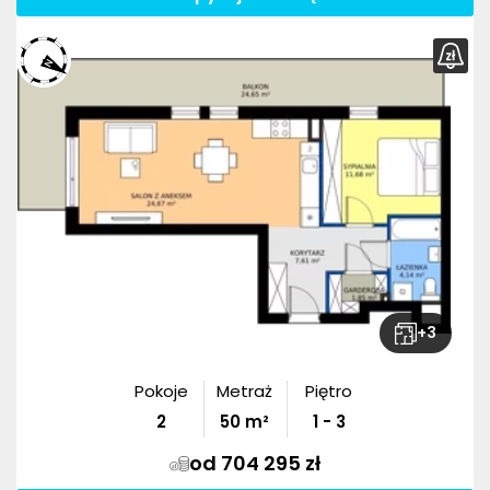
+
3
Pokoje
Metraż
Piętro
2
50
m²
1 - 3
od 704 295 zł