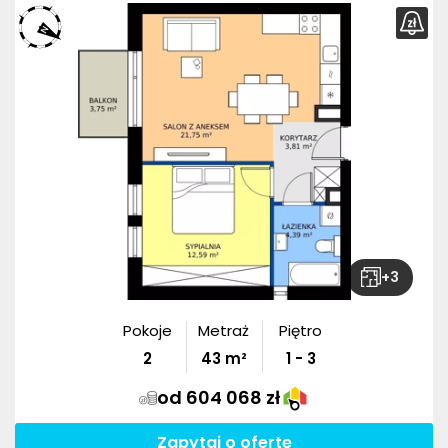
+
3
Pokoje
Metraż
Piętro
2
43
m²
1 - 3
od 604 068 zł
Zapytaj o ofertę