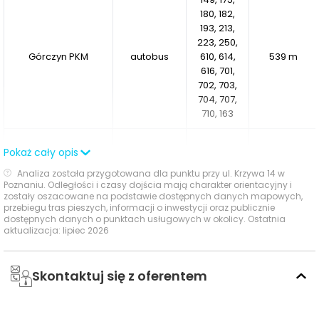
180, 182,
193, 213,
223, 250,
Górczyn PKM
autobus
610, 614,
539 m
616, 701,
702, 703,
704, 707,
710, 163
Pokaż cały opis
kolej
podmiejska
PKM 2,
Analiza została przygotowana dla punktu przy ul. Krzywa 14 w
Poznań Górczyn
679 m
Poznaniu. Odległości i czasy dojścia mają charakter orientacyjny i
/
POLREGIO
zostały oszacowane na podstawie dostępnych danych mapowych,
regionalna
przebiegu tras pieszych, informacji o inwestycji oraz publicznie
dostępnych danych o punktach usługowych w okolicy. Ostatnia
aktualizacja: lipiec 2026
163, 164,
Skontaktuj się z oferentem
Kordeckiego
autobus
179, 182,
866 m
193, 223