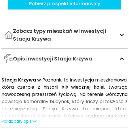
Pobierz prospekt informacyjny
Zobacz typy mieszkań w inwestycji
Stacja Krzywa
Opis inwestycji Stacja Krzywa
Stacja Krzywa
w Poznaniu to inwestycja mieszkaniowa,
która czerpie z historii XIX-wiecznej kolei, tworząc
nowoczesną przestrzeń życiową. Na terenie Górczyna
powstaje kameralny budynek, który łączy przeszłość z
teraźniejszością. Stacja Krzywa to miejsce, które
przypomina dawne stacje kolejowe, będące punktami
Pokaż cały opis
zatrzymania w codziennej podróży – teraz stanowi