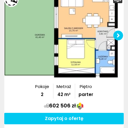
Pokoje
Metraż
Piętro
2
42
m²
parter
602 506 zł
Zapytaj o ofertę