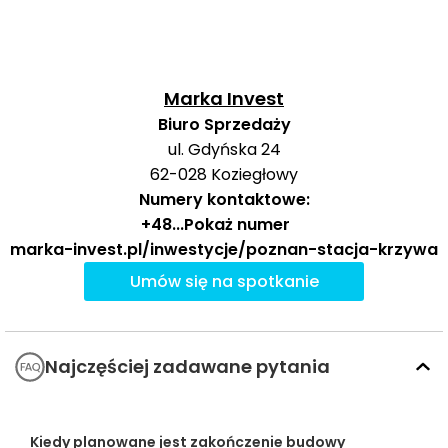
Ocena Tabelaofert:
lokalizacja oferuje praktycznie
wygodny dostęp do tramwaju, dużego węzła
Marka Invest
autobusowego i uzupełniająco kolei, co daje
Biuro Sprzedaży
mieszkańcom szeroki wybór codziennych połączeń w
ul. Gdyńska 24
mieście i aglomeracji.
62-028
Koziegłowy
Numery kontaktowe:
Ważne miejsca w okolicy: edukacja, sport,
+48
...
Pokaż numer
zakupy i rozrywka
marka-invest.pl/inwestycje/poznan-stacja-krzywa
Umów się na spotkanie
W najbliższym otoczeniu inwestycji dostępne są
wybrane placówki edukacyjne, obiekty sportowe,
zakupy oraz rozrywka, które dobrze uzupełniają
codzienne potrzeby mieszkańców.
Najczęściej zadawane pytania
Czas
Typ usługi
Nazwa usługi
Odległość
pieszo
s
Kiedy planowane jest zakończenie budowy