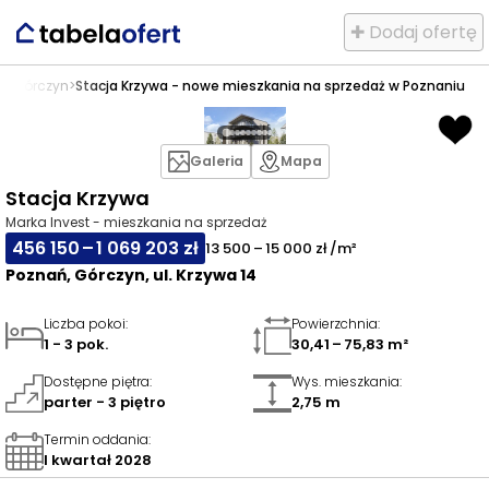
✚ Dodaj ofertę
ń
>
Górczyn
>
Stacja Krzywa - nowe mieszkania na sprzedaż w Poznaniu
Galeria
Mapa
Stacja Krzywa
Marka Invest - mieszkania na sprzedaż
456 150 – 1 069 203 zł
13 500 – 15 000 zł /m²
Poznań, Górczyn, ul. Krzywa 14
Liczba pokoi
:
Powierzchnia
:
1 - 3 pok.
30,41 – 75,83 m²
Dostępne piętra
:
Wys. mieszkania
:
parter - 3 piętro
2,75 m
Termin oddania
:
I kwartał 2028