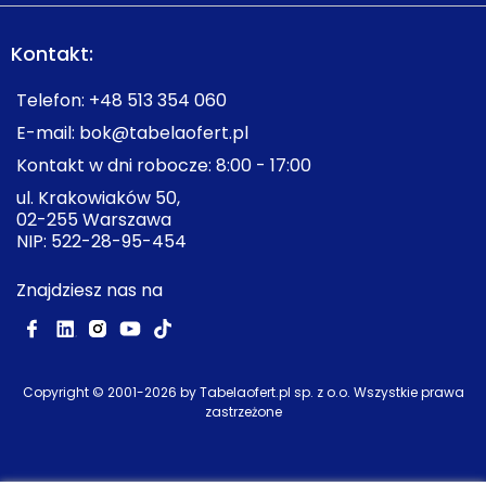
terenom zielonym w okolicy, ale na samym osiedlu
brakuje wspólnej, pełnoprawnej przestrzeni
Kontakt:
rekreacyjnej.
Telefon:
+48 513 354 060
E-mail:
bok@tabelaofert.pl
Kontakt w dni robocze: 8:00 - 17:00
ul. Krakowiaków 50,
02-255 Warszawa
NIP: 522-28-95-454
Znajdziesz nas na
Copyright © 2001-
2026
by Tabelaofert.pl sp. z o.o. Wszystkie prawa
zastrzeżone