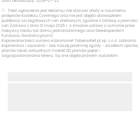
Data aktualizacji:
2026-07-22
Obiekty
Centrum
sportowe
Treść ogłoszenia jest reklamą i nie stanowi oferty w rozumieniu
2265 m
30 min
Tenisowe Arena
przepisów Kodeksu Cywilnego oraz nie jest objęta obowiązkiem
publikacji szczegółowych cen ofertowych, zgodnie z Ustawą o jawności
cen (Ustawa z dnia 21 maja 2025 r. o zmianie ustawy o ochronie praw
Panorama
850 m
11 min
Centra
nabywcy lokalu lub domu jednorodzinnego oraz Deweloperskim
Funduszu Gwarancyjnym).
handlowe
Avenida Poznań
3846 m
50 min
Kopiowanie treści surowo wzbronione! Tabelaofert.pl sp. z o.o. zabrania
kopiowania i używania - bez naszej pisemnej zgody - wszelkich opisów,
planów lokali, wirtualnych makiet 3D, planów pięter i
Ocena Tabelaofert:
lokalizacja zapewnia wygodny
zagospodarowania terenu. Są one objęte prawem autorskim.
dostęp do codziennych usług, z bardzo dobrym
zapleczem zakupowym i sensowną ofertą edukacyjno-
sportową w okolicy.
Usługi na co dzień: zakupy, zdrowie i
gastronomia - w promieniu 1 km
W najbliższym otoczeniu inwestycji codzienne sprawy
można załatwiać wygodnie pieszo, a szczególnie dobrze
wypada dostęp do punktów odbioru przesyłek, usług