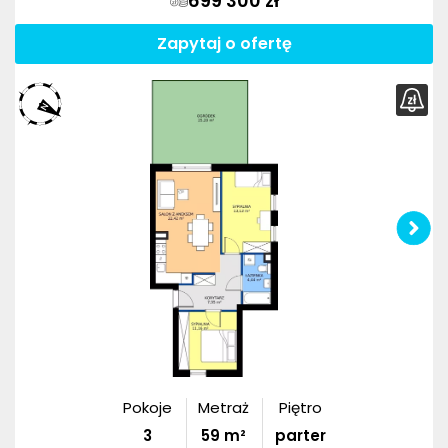
699 300 zł
Zapytaj o ofertę
Pokoje
Metraż
Piętro
3
59
m²
parter