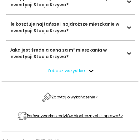
inwestycji Stacja Krzywa?
Przedszkole nr 8
609 m
8 min
Przedszkola
Żłobek i
Ile kosztuje najtańsze i najdroższe mieszkanie w
Przedszkole
1043 m
14 min
inwestycji Stacja Krzywa?
„Bajkowa Kraina”
XXIX Liceum
1742 m
22 min
Jaka jest średnia cena za m² mieszkania w
Ogólnokształcące
Szkoły
inwestycji Stacja Krzywa?
średnie
XXVIII Liceum
1613 m
20 min
Zobacz wszystkie
Ogólnokształcące
Wyższa Szkoła
Zdrowia, Urody i
1323 m
18 min
Edukacji w
Zapytaj o wykończenie >
Uczelnie
Poznaniu
wyższe
Collegium
Porównywarka kredytów hipotecznych - sprawdź >
3162 m
43 min
Anatomicum
Hala sportowa
972 m
13 min
Baseny i