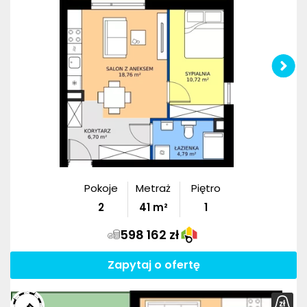
Pokoje
Metraż
Piętro
2
41
m²
1
598 162 zł
Zapytaj o ofertę