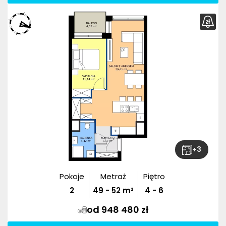
+
3
Pokoje
Metraż
Piętro
2
49
-
52
m²
4 - 6
od 948 480 zł