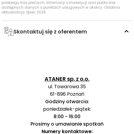
przebiegu tras pieszych, informacji o inwestycji oraz publicznie
dostępnych danych o punktach usługowych w okolicy. Ostatnia
aktualizacja: lipiec 2026
Półwiejska
tramwaj
18
769 m
10 mi
Skontaktuj się z oferentem
167,
174,
176,
190,
Grobla
autobus
211,
914 m
12 mi
220,
221,
603,
ATANER sp. z o.o.
911
ul. Towarowa 35
61-896
Poznań
160,
Godziny otwarcia:
163,
213,
poniedziałek-piątek:
Solna
autobus
941 m
13 mi
214,
8:00 - 16:00
223,
Prosimy o umawianie spotkań
224
Numery kontaktowe: