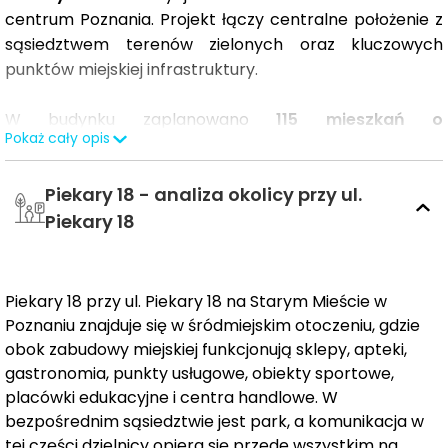
centrum Poznania. Projekt łączy centralne położenie z
sąsiedztwem terenów zielonych oraz kluczowych
punktów miejskiej infrastruktury.
W budynku zaplanowano
115 mieszkań
o
Pokaż cały opis
powierzchniach od
25 do 151 m²
, zróżnicowanych pod
względem układów. Lokale posiadają
balkony lub
Piekary 18 - analiza okolicy przy ul.
tarasy
, a duże przeszklenia zapewnią dobre
doświetlenie wnętrz. Obiekt będzie miał
7 kondygnacji
Piekary 18
nadziemnych
oraz 3-poziomową podziemną halę
garażową oferującą
120 miejsc parkingowych
, co
istotnie zwiększa komfort codziennego funkcjonowania
Piekary 18 przy ul. Piekary 18 na Starym Mieście w
w tej części miasta.
Poznaniu znajduje się w śródmiejskim otoczeniu, gdzie
obok zabudowy miejskiej funkcjonują sklepy, apteki,
Bryła budynku została zaprojektowana z naciskiem na
gastronomia, punkty usługowe, obiekty sportowe,
elegancką, ponadczasową formę wpisującą się w
placówki edukacyjne i centra handlowe. W
zabudowę centrum miasta. Na parterze przewidziano
bezpośrednim sąsiedztwie jest park, a komunikacja w
lokale usługowe
, wjazd do hali garażowej oraz
tej części dzielnicy opiera się przede wszystkim na