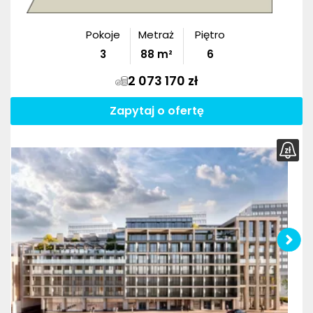
Pokoje
Metraż
Piętro
3
88
m²
6
2 073 170 zł
Zapytaj o ofertę