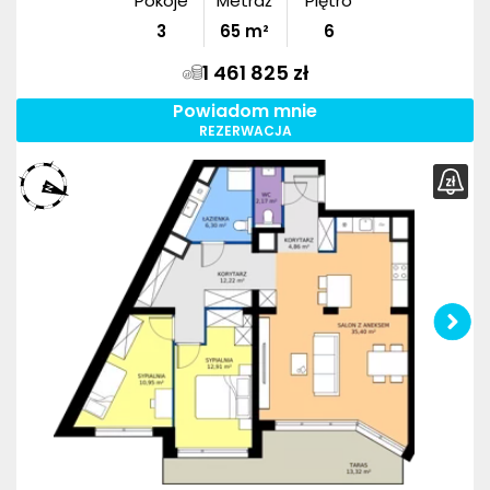
Pokoje
Metraż
Piętro
3
65
m²
6
1 461 825 zł
Powiadom mnie
REZERWACJA