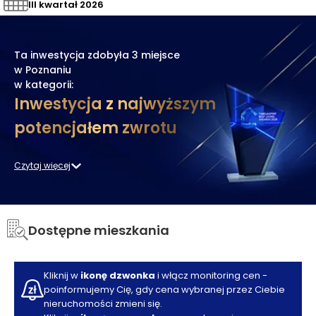
III kwartał 2026
Ta inwestycja zdobyła
3 miejsce
w Poznaniu
w kategorii:
Inwestycja z najwyższym
potencjałem zwrotu
Czytaj więcej
Dostępne mieszkania
Kliknij w
ikonę dzwonka
i włącz monitoring cen -
poinformujemy Cię, gdy cena wybranej przez Ciebie
nieruchomości zmieni się.