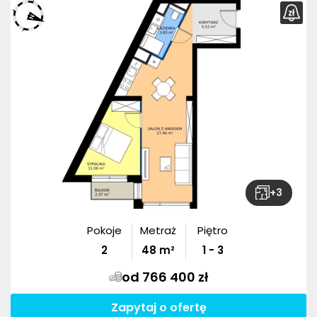
+
3
Pokoje
Metraż
Piętro
2
48
m²
1 - 3
od 766 400 zł
Zapytaj o ofertę