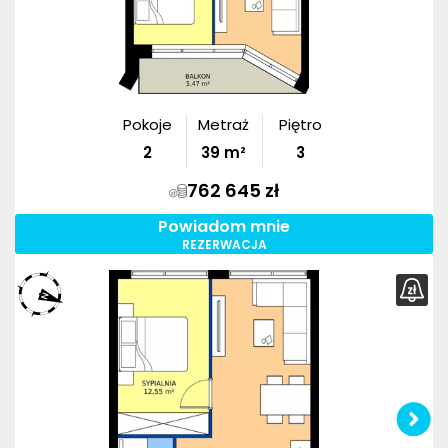
Pokoje
Metraż
Piętro
2
39
m²
3
762 645 zł
Powiadom mnie
REZERWACJA