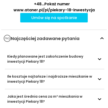
+48
...
Pokaż numer
stacja
www.ataner.pl/pl/piekary-18-inwestycja
Poznań Główny
—
—
—
kolejowa
Umów się na spotkanie
Ocena Tabelaofert:
Lokalizacja wyróżnia się bardzo
dobrym, śródmiejskim dostępem do tramwajów oraz
Najczęściej zadawane pytania
praktycznym zapleczem autobusowym, a dodatkowym
atutem jest bliskość stacji Poznań Główny.
Ważne miejsca w okolicy: edukacja, sport,
Kiedy planowane jest zakończenie budowy
inwestycji Piekary 18?
zakupy i rozrywka
W bezpośrednim otoczeniu inwestycji Piekary 18
Ile kosztuje najtańsze i najdroższe mieszkanie w
wyróżnia się bardzo dobry dostęp do edukacji, zakupów
inwestycji Piekary 18?
i miejskiej rekreacji, co wzmacnia codzienny komfort
życia w śródmieściu.
Jaka jest średnia cena za m² mieszkania w
inwestycji Piekary 18?
Czas
Typ usługi
Nazwa usługi
Odległość