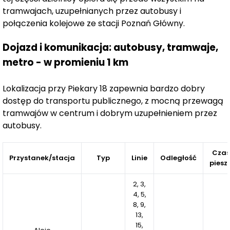
portiernię z ochroną
tramwajach, uzupełnianych przez autobusy i
. Budynek będzie
monitorowany,
połączenia kolejowe ze stacji Poznań Główny.
co dodatkowo podniesie standard bezpieczeństwa
mieszkańców.
Dojazd i komunikacja: autobusy, tramwaje,
metro - w promieniu 1 km
Lokalizacja przy Piekary 18 zapewnia bardzo dobry
dostęp do transportu publicznego, z mocną przewagą
tramwajów w centrum i dobrym uzupełnieniem przez
autobusy.
Czas
Przystanek/stacja
Typ
Linie
Odległość
piesz
2, 3,
4, 5,
8, 9,
13,
15,