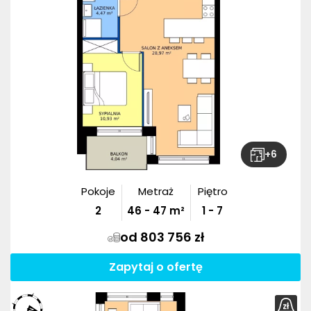
+
6
Pokoje
Metraż
Piętro
2
46
-
47
m²
1 - 7
od 803 756 zł
Zapytaj o ofertę