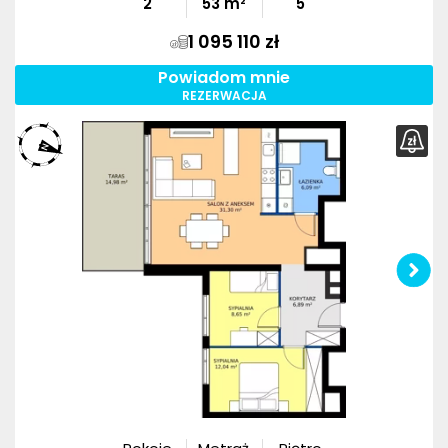
2
53
m²
5
1 095 110 zł
Powiadom mnie
REZERWACJA