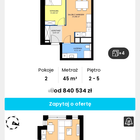
+
4
Pokoje
Metraż
Piętro
2
45
m²
2 - 5
od 840 534 zł
Zapytaj o ofertę