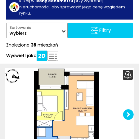
Kliknij w
ikonę cenometru
przy wybranej
nieruchomości, aby sprawdzić jego cenę względem
rynku.
Sortowanie
Filtry
wybierz
Znaleziono
38
mieszkań
Wyświetl jako