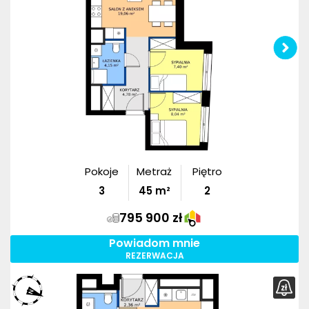
Pokoje
Metraż
Piętro
3
45
m²
2
795 900 zł
Powiadom mnie
REZERWACJA