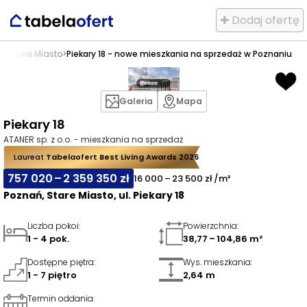
✚ Dodaj ofertę
ań
>
Stare Miasto
>
Piekary 18 - nowe mieszkania na sprzedaż w Poznaniu
Galeria
Mapa
Piekary 18
ATANER sp. z o.o. - mieszkania na sprzedaż
Laureat
Tabelaofert Best Living Awards 2026
757 020 – 2 359 350 zł
16 000 – 23 500 zł /m²
Poznań, Stare Miasto, ul. Piekary 18
Liczba pokoi
:
Powierzchnia
:
1 - 4 pok.
38,77 – 104,86 m²
Dostępne piętra
:
Wys. mieszkania
:
1 - 7 piętro
2,64 m
Termin oddania
: