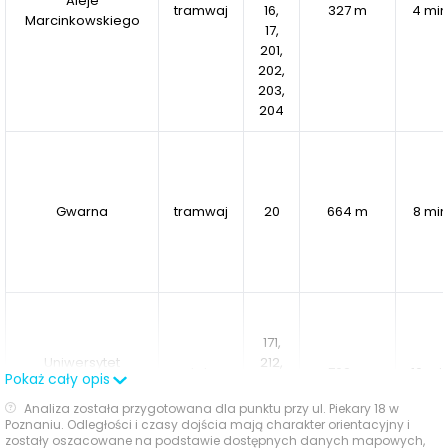
Aleje
tramwaj
16,
327 m
4 min
Marcinkowskiego
17,
201,
202,
203,
204
Gwarna
tramwaj
20
664 m
8 min
171,
Uniwersytet
212,
autobus
762 m
10 mi
Pokaż cały opis
Ekonomiczny
215,
222
Analiza została przygotowana dla punktu przy ul. Piekary 18 w
Poznaniu. Odległości i czasy dojścia mają charakter orientacyjny i
zostały oszacowane na podstawie dostępnych danych mapowych,