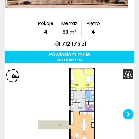
Pokoje
Metraż
Piętro
4
93
m²
4
1 712 175 zł
Powiadom mnie
REZERWACJA