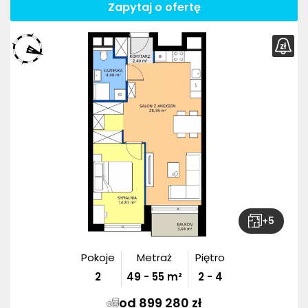
Zapytaj o ofertę
+
5
Pokoje
Metraż
Piętro
2
49
-
55
m²
2 - 4
od 899 280 zł