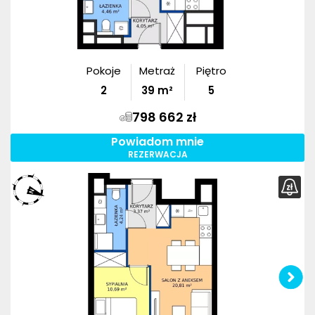
Pokoje
Metraż
Piętro
2
39
m²
5
798 662 zł
Powiadom mnie
REZERWACJA