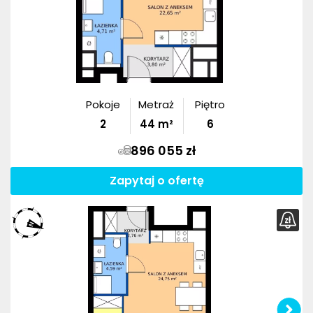
Pokoje
Metraż
Piętro
2
44
m²
6
896 055 zł
Zapytaj o ofertę