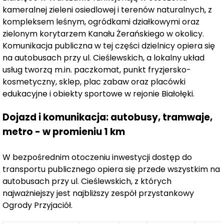
do pracy? W Ogrodach Przyjaciół 5 masz elastyczny
kameralnej zieleni osiedlowej i terenów naturalnych, z
wybór. Znajdziesz tutaj 106 domów w zabudowie
kompleksem leśnym, ogródkami działkowymi oraz
szeregowej o metrażach od 64 do 82 m², każdy z
zielonym korytarzem Kanału Żerańskiego w okolicy.
garażem lub miejscem postojowym oraz prywatnym
Komunikacja publiczna w tej części dzielnicy opiera się
ogrodem, którego powierzchnia może wynosić od 22 do
na autobusach przy ul. Cieślewskich, a lokalny układ
127 m². To Ty decydujesz, czy stworzysz tu prywatną
usług tworzą m.in. paczkomat, punkt fryzjersko-
oazę spokoju czy otwartą przestrzeń, którą chętnie
kosmetyczny, sklep, plac zabaw oraz placówki
odwiedzą przyjaciele i sąsiedzi.
edukacyjne i obiekty sportowe w rejonie Białołęki.
Dojazd i komunikacja: autobusy, tramwaje,
Klasyczne bryły domów, wykończone tynkami w
metro - w promieniu 1 km
ponadczasowej bieli i ciepłej szarości, emanują
przytulnością i elegancją. Naturalne drewno, użyte w
W bezpośrednim otoczeniu inwestycji dostęp do
elementach fasad i stolarki okiennej, doskonale
transportu publicznego opiera się przede wszystkim na
współgra z zielenią ogrodów, tworząc harmonijną
autobusach przy ul. Cieślewskich, z których
całość.
najważniejszy jest najbliższy zespół przystankowy
Ogrody Przyjaciół.
Komfort codziennego życia wzmocni również
planowany park handlowy
przy ul. Cieślewskich, który