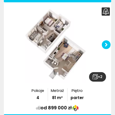
+
2
Pokoje
Metraż
Piętro
4
81
m²
parter
od 899 000 zł