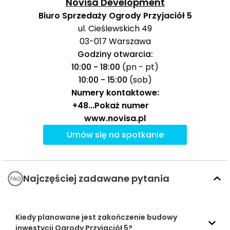
Novisa Development
1482 m
19 min
Przedszkole „Róża
Biuro Sprzedaży Ogrody Przyjaciół 5
Montessori”
ul. Cieślewskich 49
03-017
Warszawa
Liceum
Ogólnokształcące
1685 m
—
Godziny otwarcia:
Szkoły
dla Dorosłych
10:00 - 18:00
(pn - pt)
średnie
10:00 - 15:00
(sob)
CLXV Liceum
2508 m
32 min
Numery kontaktowe:
Ogólnokształcące
+48
...
Pokaż numer
Ganador Sport
1794 m
22 min
www.novisa.pl
Baseny i
Obiekty
Umów się na spotkanie
44
sportowe
Jump Arena
3449 m
min
Centrum
Handlowe
2449 m
31 min
Najczęściej zadawane pytania
Centra
„Białołęcka”
handlowe
Park Handlowy
3553 m
45 min
Kiedy planowane jest zakończenie budowy
Marywilska 44
inwestycji Ogrody Przyjaciół 5?