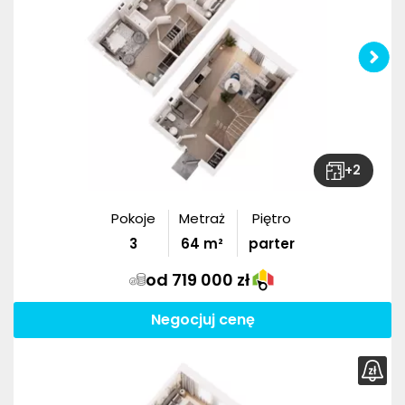
+
2
Pokoje
Metraż
Piętro
3
64
m²
parter
od 719 000 zł
Negocjuj cenę