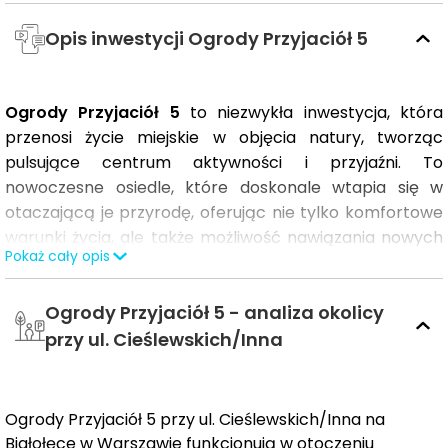
Opis inwestycji Ogrody Przyjaciół 5
Ogrody Przyjaciół 5
to niezwykła inwestycja, która
przenosi życie miejskie w objęcia natury, tworząc
pulsujące centrum aktywności i przyjaźni. To
nowoczesne osiedle, które doskonale wtapia się w
otaczającą je przyrodę, oferując nie tylko komfortowe
warunki życia, ale także możliwość nawiązania nowych
Pokaż cały opis
relacji, które mogą przerodzić się w trwałe przyjaźnie.
Ogrody Przyjaciół 5 - analiza okolicy
W rodzinnej atmosferze osiedla, z dala od zgiełku
przy ul. Cieślewskich/Inna
centrum miasta, znajdziesz idealną przestrzeń dla
siebie i swoich bliskich. Marzysz o domu z kameralnym
ogrodem i garderobą? A może potrzebujesz
Ogrody Przyjaciół 5 przy ul. Cieślewskich/Inna na
przestronnego miejsca nie tylko dla rodziny, ale również
Białołęce w Warszawie funkcjonują w otoczeniu