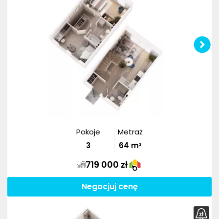
Pokoje
Metraż
3
64
m²
719 000 zł
Negocjuj cenę