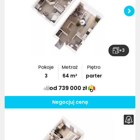
+
3
Pokoje
Metraż
Piętro
3
64
m²
parter
od 739 000 zł
Negocjuj cenę