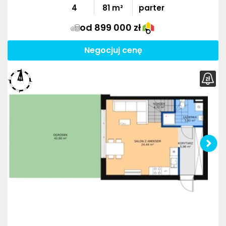
4
81
m²
parter
od 899 000 zł
Negocjuj cenę