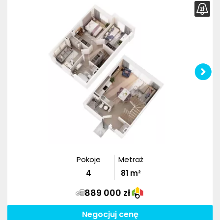
Pokoje
Metraż
4
81
m²
889 000 zł
Negocjuj cenę