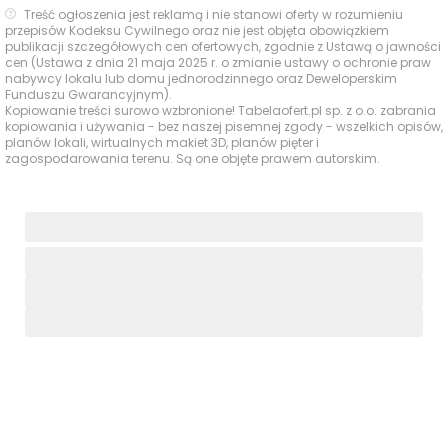
Ciupagi/Cieślewskich
Treść ogłoszenia jest reklamą i nie stanowi oferty w rozumieniu
przepisów Kodeksu Cywilnego oraz nie jest objęta obowiązkiem
Appkomat InPost
publikacji szczegółowych cen ofertowych, zgodnie z Ustawą o jawności
WAW06BAPP,
138 m
2 min
cen (Ustawa z dnia 21 maja 2025 r. o zmianie ustawy o ochronie praw
nabywcy lokalu lub domu jednorodzinnego oraz Deweloperskim
Cieślewskich 53
Poczta i
Funduszu Gwarancyjnym).
Kopiowanie treści surowo wzbronione! Tabelaofert.pl sp. z o.o. zabrania
paczkomaty
Appkomat InPost
kopiowania i używania - bez naszej pisemnej zgody - wszelkich opisów,
planów lokali, wirtualnych makiet 3D, planów pięter i
WAW93BAPP, Ciupagi
804 m
12 min
zagospodarowania terenu. Są one objęte prawem autorskim.
2A
Plac zabaw na
Place zabaw
terenie inwestycji
—
—
Ogrody Przyjaciół 5
Działalność
Gabinety
fryzjersko-
fryzjerskie i
170 m
3 min
kosmetyczna,
kosmetyczne
Cieślewskich 52A
Ocena Tabelaofert:
Najmocniej wypadają tu
paczkomat, plac zabaw na terenie inwestycji oraz bliski
punkt fryzjersko-kosmetyczny, natomiast pozostałe