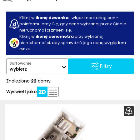
Kliknij w
ikonę dzwonka
i włącz monitoring cen -
poinformujemy Cię, gdy cena wybranej przez Ciebie
nieruchomości zmieni się.
Kliknij w
ikonę cenometru
przy wybranej
nieruchomości, aby sprawdzić jego cenę względem
rynku.
Sortowanie
Filtry
wybierz
Znaleziono
22
domy
Wyświetl jako