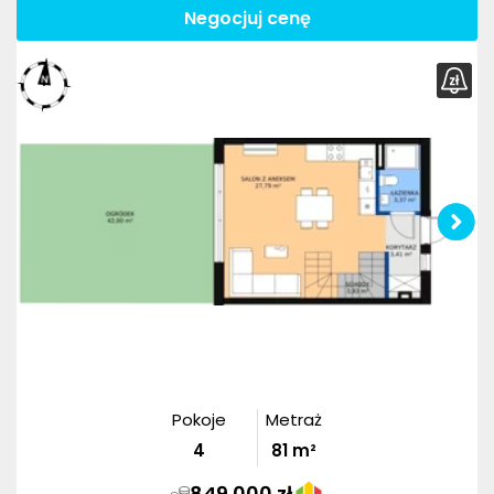
Negocjuj cenę
Pokoje
Metraż
4
81
m²
849 000 zł