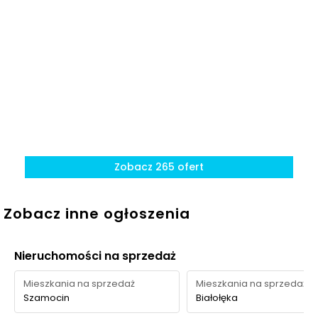
Teren
Zielony korytarz
ok. 950 m
13 min
rekreacyjny
Kanału Żerańskiego
Ocena Tabelaofert:
Największym atutem jest
połączenie zieleni na terenie osiedla z szybkim
dostępem do lasu, choć w najbliższym otoczeniu
przeważają tereny naturalne zamiast dużych,
urządzonych parków.
Zobacz 265 ofert
Zobacz inne ogłoszenia
Nieruchomości na sprzedaż
Mieszkania na sprzedaż
Mieszkania na sprzedaż
Szamocin
Białołęka