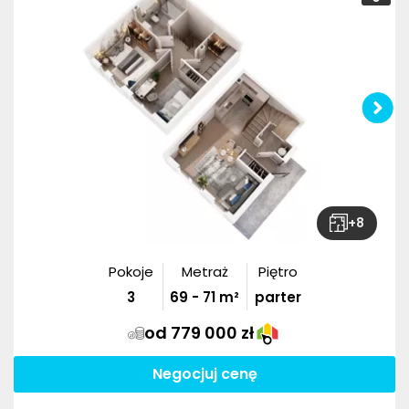
+
8
Pokoje
Metraż
Piętro
3
69
-
71
m²
parter
od 779 000 zł
Negocjuj cenę