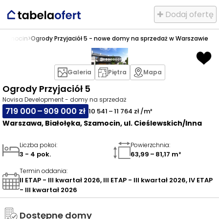
✚ Dodaj ofertę
Szamocin
>
Ogrody Przyjaciół 5 - nowe domy na sprzedaż w Warszawie
Galeria
Piętra
Mapa
Ogrody Przyjaciół 5
Novisa Development - domy na sprzedaż
719 000 – 909 000 zł
10 541 – 11 764 zł /m²
Warszawa, Białołęka, Szamocin, ul. Cieślewskich/Inna
Liczba pokoi
:
Powierzchnia
:
3 - 4 pok.
63,99 – 81,17 m²
Termin oddania
:
II ETAP - III kwartał 2026, III ETAP - III kwartał 2026, IV ETAP
- III kwartał 2026
Dostępne domy