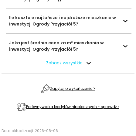
Ocena Tabelaofert:
to lokalizacja praktyczna przede
wszystkim dla rodzin i osób aktywnych, z przyzwoitym
Ile kosztuje najtańsze i najdroższe mieszkanie w
zapleczem codziennych usług w krótkim dojeździe
inwestycji Ogrody Przyjaciół 5?
autem.
Jaka jest średnia cena za m² mieszkania w
Usługi na co dzień: zakupy, zdrowie i
inwestycji Ogrody Przyjaciół 5?
gastronomia - w promieniu 1 km
Zobacz wszystkie
W najbliższym otoczeniu inwestycji dostęp do usług
codziennych jest wybiórczy, ale kilka praktycznych
punktów znajduje się w zasięgu krótkiego spaceru.
Zapytaj o wykończenie >
Czas
Typ usługi
Nazwa
Odległość
pieszo
Porównywarka kredytów hipotecznych - sprawdź >
Sklep
Sklepy,
ogólnospożywczy
supermarkety,
804 m
12 min
przy
Data aktualizacji:
2026-08-06
dyskonty