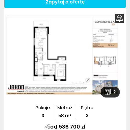
Zapytaj o ofertę
+
2
Pokoje
Metraż
Piętro
3
58
m²
3
od 536 700 zł