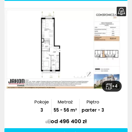
+
4
Pokoje
Metraż
Piętro
3
55
-
56
m²
parter - 3
od 496 400 zł