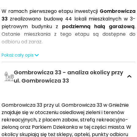
W ramach pierwszego etapu inwestycji
Gombrowicza
33
zrealizowano budowę 44 lokali mieszkalnych w 3-
piętrowym budynku z
podziemną halą garażową
.
Ostanie mieszkania z tego etapu są dostępne do
odbioru od zaraz.
Drugi etap inwestycji obejmuje budowę dwóch,
Pokaż cały opis
kameralnych budynków 3- piętrowych i łącznie 68
lokali mieszkalnych.
Mieszkania o powierzchniach
od
Gombrowicza 33 - analiza okolicy przy
38 do 78 m²,
2- i 3-pokojowe oraz kilka 4-
ul. Gombrowicza 33
pokojowych
, zaprojektowane funkcjonalnie i z
dbałością o komfort przyszłych użytkowników. Na
parterze przewidziano do każdego ogródek, na
Gombrowicza 33 przy ul. Gombrowicza 33 w Gnieźnie
wyższych piętrach balkon lub taras. Na poziomie (-1)
znajduje się w otoczeniu osiedlowej zieleni i terenów
znajduje się hala garażowa z miejscami postojowymi i
rekreacyjnych, z placem zabaw, strefą rekreacyjno-
komórkami lokatorskimi. Wszystkie klatki schodowe
zieloną oraz Parkiem Dziekanka w tej części miasta. W
wyposażone są w windę i wózkarnię.
okolicy skupiają się też sklepy, apteki, punkty odbioru