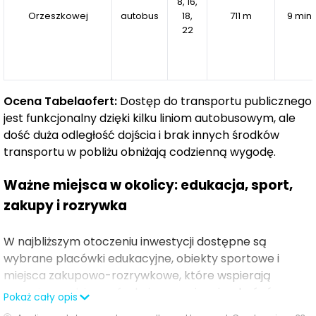
8, 16,
Orzeszkowej
autobus
18,
711 m
9 min
22
Ocena Tabelaofert:
Dostęp do transportu publicznego
jest funkcjonalny dzięki kilku liniom autobusowym, ale
dość duża odległość dojścia i brak innych środków
transportu w pobliżu obniżają codzienną wygodę.
Ważne miejsca w okolicy: edukacja, sport,
zakupy i rozrywka
W najbliższym otoczeniu inwestycji dostępne są
wybrane placówki edukacyjne, obiekty sportowe i
miejsca zakupowo-rozrywkowe, które wspierają
wygodne codzienne funkcjonowanie mieszkańców.
Pokaż cały opis