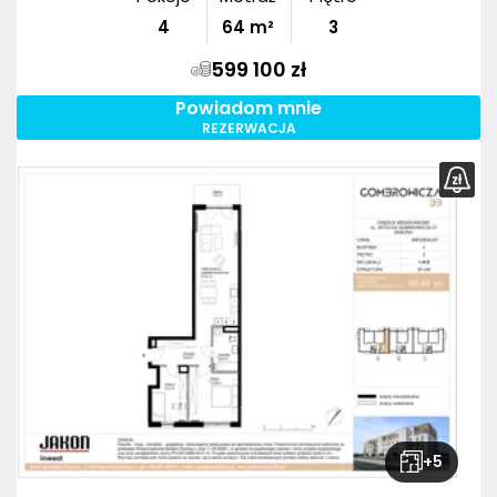
4
64
m²
3
599 100 zł
Powiadom mnie
REZERWACJA
+
5