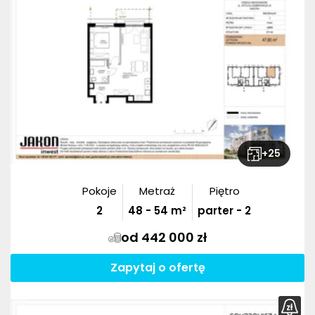
+
25
Pokoje
Metraż
Piętro
2
48
-
54
m²
parter - 2
od 442 000 zł
Zapytaj o ofertę