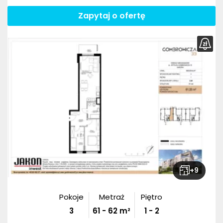
Zapytaj o ofertę
+
9
Pokoje
Metraż
Piętro
3
61
-
62
m²
1 - 2