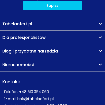
Zapisz
Ocena Tabelaofert:
To dobre miejsce dla osób
szukających osiedlowej zieleni na co dzień i sensownego
zaplecza rekreacyjnego w krótkim spacerze od domu.
Tabelaofert.pl
Dla profesjonalistów
Blog i przydatne narzędzia
Nieruchomości
Kontakt:
Telefon:
+48 513 354 060
E-mail:
bok@tabelaofert.pl