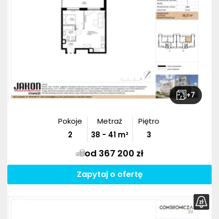
+
7
Pokoje
Metraż
Piętro
2
38
-
41
m²
3
od 367 200 zł
Zapytaj o ofertę