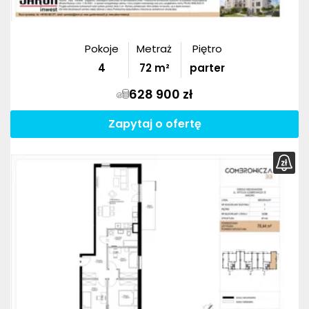
Pokoje
Metraż
Piętro
4
72
m²
parter
628 900 zł
Zapytaj o ofertę