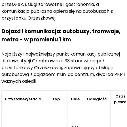
przesyłek, usługi zdrowotne i gastronomia, a
Z myślą o ekologii i w nawiązaniu do obecnych trendów
komunikacja publiczna opiera się na autobusach z
i dynamicznej sytuacji na rynku energii w budynkach
przystanku Orzeszkowej.
znajduje się pompy ciepła wraz z fotowoltaiką, które
alternatywnie mają za zadanie wspierać i ograniczyć
Dojazd i komunikacja: autobusy, tramwaje,
koszty związane z miejskim źródłem ciepła.
metro - w promieniu 1 km
Przewidziano możliwość wykorzystania energii
fotowoltaiki w obwodach zasilających garaż (w tym
Najbliższy i najważniejszy punkt komunikacji publicznej
pompy ciepła), a pomp do wstępnego podgrzania
dla inwestycji Gombrowicza 33 stanowi zespół
ciepłej wody użytkowej.
przystankowy Orzeszkowej, zapewniający obsługę
Gombrowicza 33 to przykład lokalizacji, która oferuje
autobusową z dojazdem m.in. do centrum, dworca PKP i
równowagę – bliskość centrum Gniezna, a jednocześnie
ważnych osiedli.
ciszę i urok bardziej kameralnej, uporządkowanej
okolicy. To propozycja dla tych, którzy szukają
Czas
Przystanek/stacja
Typ
Linie
Odległość
komfortu, bezpieczeństwa i dobrej jakości życia na co
pieszo
dzień.