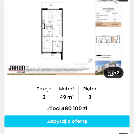
+
2
Pokoje
Metraż
Piętro
2
49
m²
3
od 480 100 zł
Zapytaj o ofertę