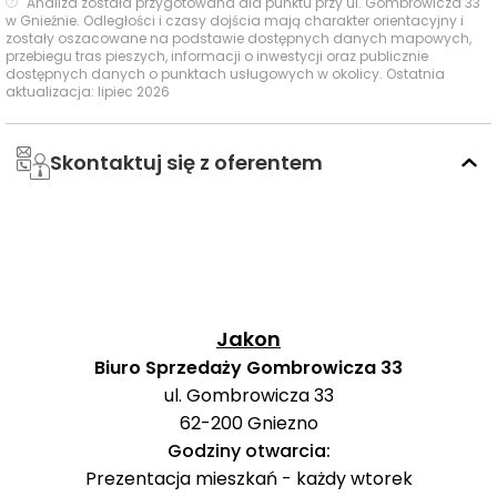
Analiza została przygotowana dla punktu przy ul. Gombrowicza 33
w Gnieźnie. Odległości i czasy dojścia mają charakter orientacyjny i
Czas
Typ usługi
Nazwa usługi
Odległość
zostały oszacowane na podstawie dostępnych danych mapowych,
pieszo
s
przebiegu tras pieszych, informacji o inwestycji oraz publicznie
dostępnych danych o punktach usługowych w okolicy. Ostatnia
Mistrzowie
aktualizacja: lipiec 2026
Przedszkola
1920 m
25 min
Zabawy
I liceum
Skontaktuj się z oferentem
Ogólnokształcące
1661 m
21 min
im. Bolesława
Szkoły
Chrobrego
średnie
II Liceum
2905 m
37 min
Ogólnokształcące
Jakon
Uniwersytet im
Adama
Biuro Sprzedaży Gombrowicza 33
Mickiewicza
1647 m
21 min
ul. Gombrowicza 33
Instytut Kultury
62-200
Gniezno
Europejskiej
Uczelnie
Godziny otwarcia:
wyższe
Akademia Nauk
Prezentacja mieszkań - każdy wtorek
Stosowanych im.