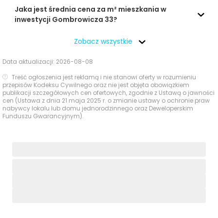
Jaka jest średnia cena za m² mieszkania w
W najbliższym otoczeniu inwestycji dostępne są
inwestycji Gombrowicza 33?
podstawowe usługi codzienne, szczególnie zakupy,
punkty odbioru przesyłek, place zabaw oraz zaplecze
Zobacz wszystkie
beauty i zdrowotne.
Data aktualizacji:
2026-08-08
Czas
Typ usługi
Nazwa
Odległość
Treść ogłoszenia jest reklamą i nie stanowi oferty w rozumieniu
pieszo
przepisów Kodeksu Cywilnego oraz nie jest objęta obowiązkiem
publikacji szczegółowych cen ofertowych, zgodnie z Ustawą o jawności
cen (Ustawa z dnia 21 maja 2025 r. o zmianie ustawy o ochronie praw
Sklepy,
abc
498 m
8 min
nabywcy lokalu lub domu jednorodzinnego oraz Deweloperskim
supermarkety,
Funduszu Gwarancyjnym).
dyskonty
Sklep Polski
796 m
12 min
Apteka przy
800 m
12 min
Orzeszkowej 27
Apteki
Apteka Rodzinna
823 m
12 min
Paczkomat InPost
746 m
11 min
Poczta i
paczkomaty
InPost GNI09M,
750 m
11 min