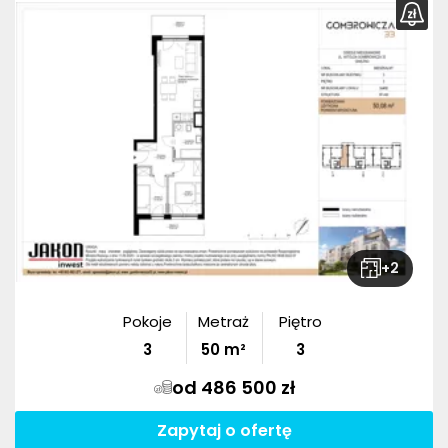
+
2
Pokoje
Metraż
Piętro
3
50
m²
3
od 486 500 zł
Zapytaj o ofertę