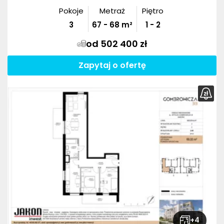
Pokoje
Metraż
Piętro
3
67
-
68
m²
1 - 2
od 502 400 zł
Zapytaj o ofertę
+
4