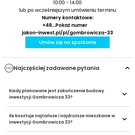
10:00 - 14:00
Hipolita
2970 m
38 min
lub po wcześniejszym umówieniu terminu
Cegielskiego w
Gnieźnie Uczelnia
Numery kontaktowe:
Państwowa
+48
...
Pokaż numer
jakon-inwest.pl/pl/gombrowicza-33
Galeria PS
1972 m
25 min
Centra
Umów się na spotkanie
handlowe
CH GOJA
2368 m
30 min
Kina i centra
Miejski Ośrodek
2683 m
34 min
rozrywki
Kultury
Najczęściej zadawane pytania
Ocena Tabelaofert:
Lokalizacja zapewnia praktyczny
dostęp do edukacji, zakupów i codziennych aktywności,
Kiedy planowane jest zakończenie budowy
a większość kluczowych punktów najwygodniej
inwestycji Gombrowicza 33?
osiągnąć samochodem.
Ile kosztuje najtańsze i najdroższe mieszkanie w
Usługi na co dzień: zakupy, zdrowie i
inwestycji Gombrowicza 33?
gastronomia - w promieniu 1 km