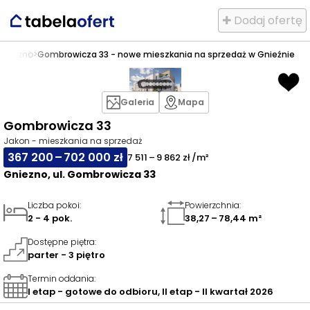
✚ Dodaj ofertę
Gniezno
>
Gombrowicza 33 - nowe mieszkania na sprzedaż w Gnieźnie
Galeria
Mapa
Gombrowicza 33
Jakon - mieszkania na sprzedaż
367 200 – 702 000 zł
7 511 – 9 862 zł /m²
Gniezno, ul. Gombrowicza 33
Liczba pokoi
:
Powierzchnia
:
2 - 4 pok.
38,27 – 78,44 m²
Dostępne piętra
:
parter - 3 piętro
Termin oddania
:
I etap - gotowe do odbioru, II etap - II kwartał 2026