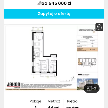
od 545 000 zł
Zapytaj o ofertę
+
2
Pokoje
Metraż
Piętro
3
64
m²
parter