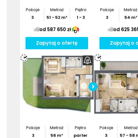
Pokoje
Metraż
Piętro
Pokoje
Metraż
3
51
-
52
m²
1 - 3
3
54
m²
od 587 650 zł
od 625 365
Zapytaj o ofertę
Zapytaj o 
Sprawdź w
mieszka
Pobier
Pokoje
Metraż
Piętro
Pokoje
Metraż
3
56
m²
parter
3
57
-
58