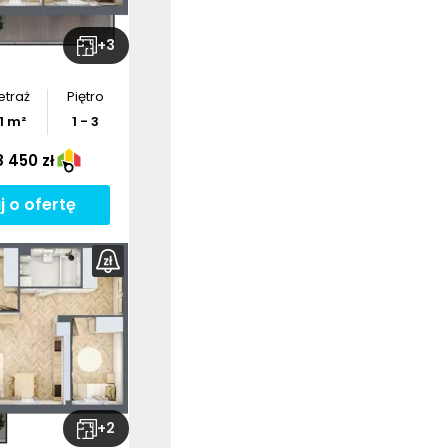
+
3
etraż
Piętro
1
m²
1 - 3
 450 zł
j o ofertę
ź wymiary
szkania
bierz
rzut
+
2