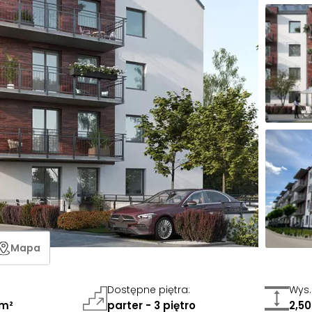
Mapa
Dostępne piętra
:
Wys.
 m²
parter - 3 piętro
2,5