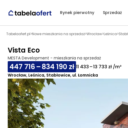
Rynek pierwotny
Sprzedaż
Tabelaofert.pl
>
Nowe mieszkania na sprzedaż
>
Wrocław
>
Leśnica
>
Stab
Vista Eco
MESTA Development - mieszkania na sprzedaż
447 716 – 834 190 zł
11 433 – 13 733 zł /m²
Wrocław, Leśnica, Stabłowice, ul. Łomnicka