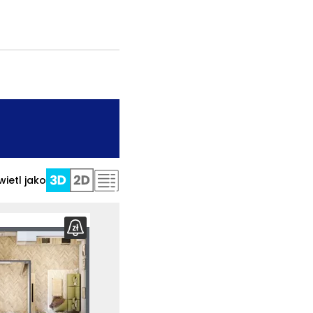
.
ietl jako
ź wymiary
szkania
bierz
rzut