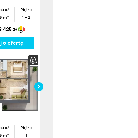
etraż
Piętro
6
m²
1 - 2
 425 zł
j o ofertę
ź wymiary
Sprawdź wymiary
szkania
mieszkania
bierz
rzut
Pobierz
rzut
etraż
Piętro
5
m²
1