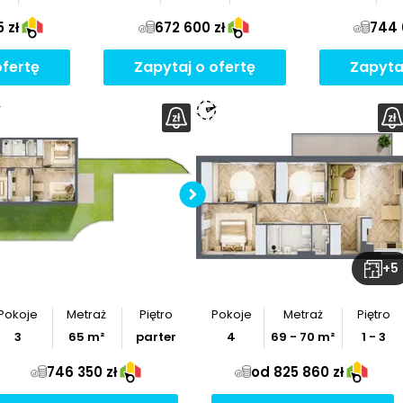
 zł
672 600 zł
744 
ofertę
Zapytaj o ofertę
Zapyta
Sprawdź wymiary
mieszkania
Pobierz
rzut
Pobierz
rzut
+
5
Pokoje
Metraż
Piętro
Pokoje
Metraż
Piętro
3
65
m²
parter
4
69
-
70
m²
1 - 3
746 350 zł
od 825 860 zł