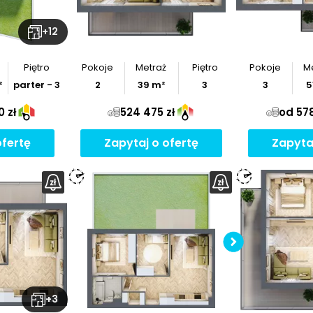
+
12
Piętro
Pokoje
Metraż
Piętro
Pokoje
M
²
parter - 3
2
39
m²
3
3
5
 zł
524 475 zł
od 578
ofertę
Zapytaj o ofertę
Zapyta
Sprawd
mie
Po
+
3