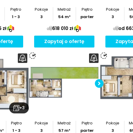
Piętro
Pokoje
Metraż
Piętro
Pokoje
M
1 - 3
3
54
m²
parter
3
5
 zł
618 010 zł
od 663
ofertę
Zapytaj o ofertę
Zapyta
ymiary
Sprawd
nia
mie
z
rzut
Po
+
3
Piętro
Pokoje
Metraż
Piętro
Pokoje
M
m²
1 - 3
3
57
m²
parter
3
6