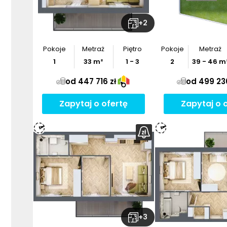
+
2
Pokoje
Metraż
Piętro
Pokoje
Metraż
1
33
m²
1 - 3
2
39
-
46
m
od 447 716 zł
od 499 230
Zapytaj o ofertę
Zapytaj o 
+
3