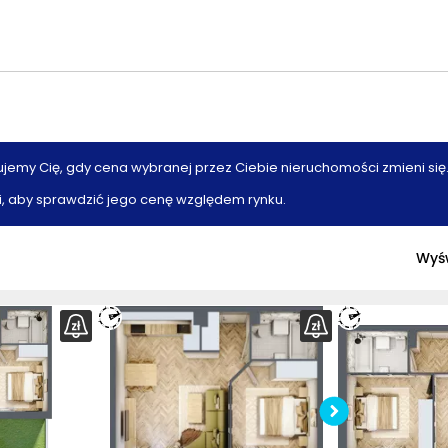
ujemy Cię, gdy cena wybranej przez Ciebie nieruchomości zmieni się
, aby sprawdzić jego cenę względem rynku.
Wyśw
Sprawd
mie
Po