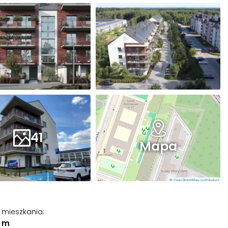
41
Mapa
 mieszkania
:
0 m