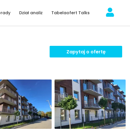
orady
Dział analiz
Tabelaofert Talks
Zapytaj o ofertę