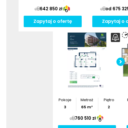
642 850 zł
od 675 325
Zapytaj o ofertę
Zapytaj o 
Pokoje
Metraż
Piętro
3
65
m²
2
760 510 zł