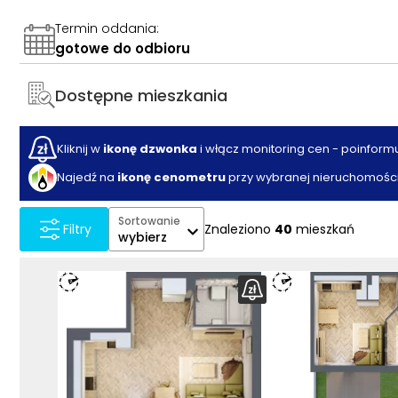
Termin oddania
:
gotowe do odbioru
Dostępne mieszkania
Kliknij w
ikonę dzwonka
i włącz monitoring cen - poinform
Najedź na
ikonę cenometru
przy wybranej nieruchomości
Sortowanie
Znaleziono
40
mieszkań
Filtry
wybierz