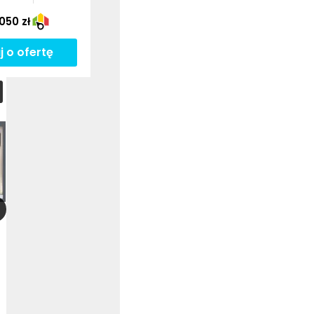
050 zł
j o ofertę