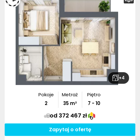
+
4
Pokoje
Metraż
Piętro
2
35
m²
7 - 10
od 372 467 zł
Zapytaj o ofertę