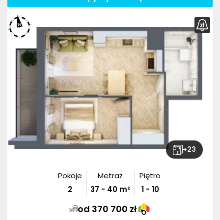
+
23
Pokoje
Metraż
Piętro
2
37
-
40
m²
1 - 10
od 370 700 zł