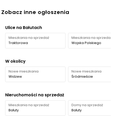
Siłownia Raj,
963 m
14 min
Rajska 2
Zobacz inne ogłoszenia
Na widelce
552 m
8 min
Kawiarnie i
Ulice na Bałutach
restauracje
Pizzeria Prestiż
560 m
8 min
Mieszkania na sprzedaż
Mieszkania na sprzedaż
plac zabaw w
Traktorowa
Wojska Polskiego
Place zabaw
Parku im. Andrzeja
493 m
7 min
Struga
W okolicy
HeyMenDaySpa,
450 m
7 min
Gabinety
Piwna 3
Nowe mieszkania
Nowe mieszkania
fryzjerskie i
Widzew
Śródmieście
kosmetyczne
Zakład Fryzjerski
500 m
8 min
Damski, Piwna 20
Nieruchomości na sprzedaż
Centra Medyczne
Placówki
355 m
5 min
Medyceusz
ochrony
Mieszkania na sprzedaż
Domy na sprzedaż
zdrowia
Bałuty
Medeor Plus
Bałuty
562 m
8 min