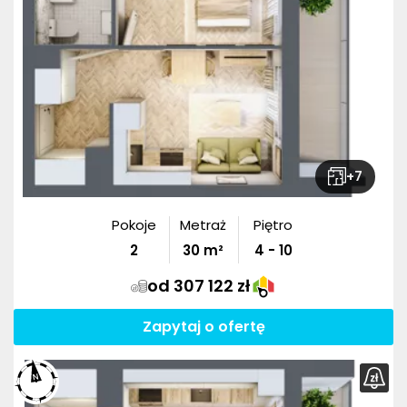
+
7
Pokoje
Metraż
Piętro
2
30
m²
4 - 10
od 307 122 zł
Zapytaj o ofertę