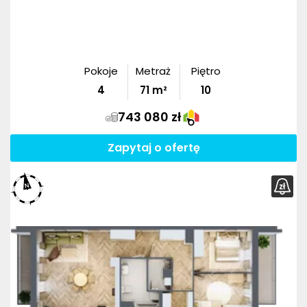
Pokoje
Metraż
Piętro
4
71
m²
10
743 080 zł
Zapytaj o ofertę