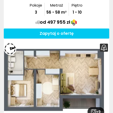
Pokoje
Metraż
Piętro
3
56
-
58
m²
1 - 10
od 497 955 zł
Zapytaj o ofertę
+
9