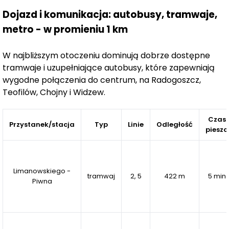
Dojazd i komunikacja: autobusy, tramwaje,
Komfort komunikacyjny
metro - w promieniu 1 km
Doskonała lokalizacja osiedla zapewnia szybki i
wygodny dostęp do środków transportu miejskiego. W
W najbliższym otoczeniu dominują dobrze dostępne
pobliżu znajdują się przystanki tramwajowe i
tramwaje i uzupełniające autobusy, które zapewniają
autobusowe, które umożliwiają sprawne dotarcie do
wygodne połączenia do centrum, na Radogoszcz,
centrum Łodzi. W najbliższej przyszłości uruchomiony
Teofilów, Chojny i Widzew.
zostanie także przystanek szybkiej kolei miejskiej przy
Manufakturze, co dodatkowo podniesie komfort
Czas
codziennych dojazdów.
Przystanek/stacja
Typ
Linie
Odległość
pieszo
Pełna infrastruktura wokół
W otoczeniu osiedla znajduje się wszystko, co
Limanowskiego -
tramwaj
2, 5
422 m
5 min
potrzebne do wygodnego życia – szkoły, przedszkola,
Piwna
sklepy, punkty usługowe, a także Rynek Bałucki i
Manufaktura, oferujące bogatą ofertę zakupową,
rozrywkową i kulturalną. Mieszkańcy Piekarska Park