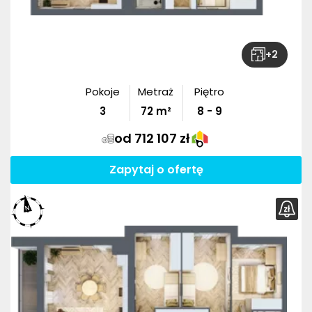
+
2
Pokoje
Metraż
Piętro
3
72
m²
8 - 9
od 712 107 zł
Zapytaj o ofertę