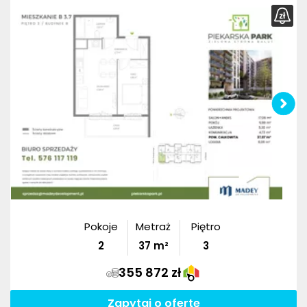
Pokoje
Metraż
Piętro
2
37
m²
3
355 872 zł
Zapytaj o ofertę