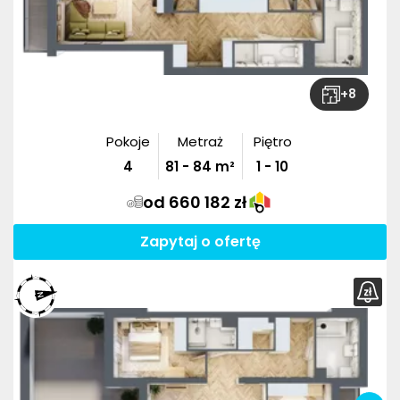
+
8
Pokoje
Metraż
Piętro
4
81
-
84
m²
1 - 10
od 660 182 zł
Zapytaj o ofertę