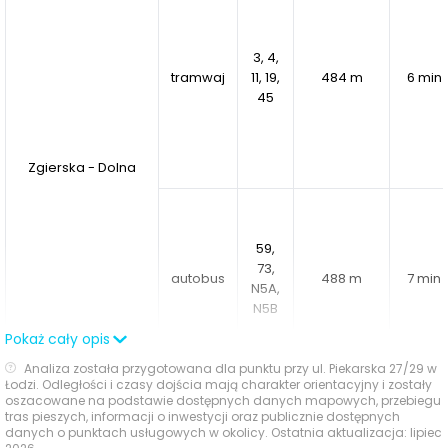
mają wszystko w zasięgu krótkiego spaceru.
3, 4,
Miejsce stworzone do życia
tramwaj
11, 19,
484 m
6 min
Piekarska Park to przemyślana przestrzeń, w której
45
naturalne otoczenie łączy się z miejską wygodą. Balans
pomiędzy spokojem a bliskością centrum, dostęp do
Zgierska - Dolna
bogatej infrastruktury oraz wyjątkowe walory
rekreacyjne sprawiają, że jest to idealne miejsce dla
osób poszukujących stylu życia łączącego komfort,
funkcjonalność i harmonię.
59,
73,
autobus
488 m
7 min
N5A,
N5B
Pokaż cały opis
Analiza została przygotowana dla punktu przy ul. Piekarska 27/29 w
Łodzi. Odległości i czasy dojścia mają charakter orientacyjny i zostały
oszacowane na podstawie dostępnych danych mapowych, przebiegu
65A,
tras pieszych, informacji o inwestycji oraz publicznie dostępnych
Zachodnia -
autobus
65B,
835 m
11 min
danych o punktach usługowych w okolicy. Ostatnia aktualizacja: lipiec
Limanowskiego