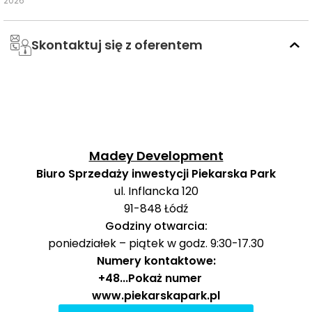
2026
N2
Skontaktuj się z oferentem
Zgierska -
autobus
99
890 m
11 min
Julianowska
Bałucki Rynek -
64A,
autobus
968 m
13 min
Bałucki Rynek
64B
Madey Development
Pojezierska -
81A,
autobus
973 m
13 min
Biuro Sprzedaży inwestycji Piekarska Park
Zgierska
81B
ul. Inflancka 120
91-848
Łódź
Łódź Żabieniec
kolej
—
—
—
Godziny otwarcia:
poniedziałek – piątek w godz. 9:30-17.30
Ocena Tabelaofert:
Największym atutem lokalizacji jest
Numery kontaktowe:
szybki dostęp do dwóch mocnych pakietów
+48
...
Pokaż numer
tramwajowych oraz uzupełniających autobusów
www.piekarskapark.pl
dziennych i nocnych, natomiast kolej nie ma tu