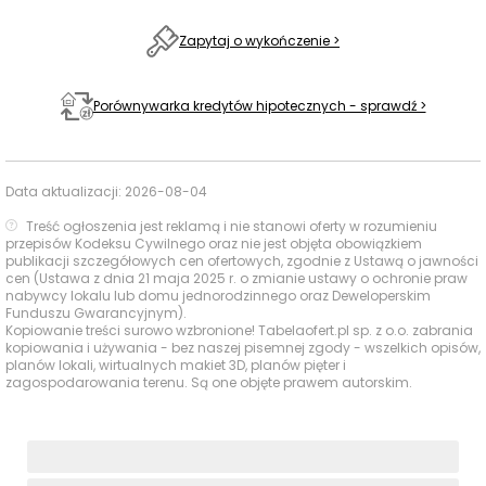
1321 m
17 min
Ogólnokształcące
Szkoły
Zapytaj o wykończenie >
średnie
Zespół Szkół
Ponadpodstawowych
1486 m
19 min
nr 5
Porównywarka kredytów hipotecznych - sprawdź >
Katedra i Zakład
Medycyny Sądowej
378 m
4 min
UM w Łodzi
Data aktualizacji:
2026-08-04
Uczelnie
Treść ogłoszenia jest reklamą i nie stanowi oferty w rozumieniu
wyższe
Katedra i Zakład
przepisów Kodeksu Cywilnego oraz nie jest objęta obowiązkiem
Medycyny Sądowej
publikacji szczegółowych cen ofertowych, zgodnie z Ustawą o jawności
461 m
6 min
Uniwersytetu
cen (Ustawa z dnia 21 maja 2025 r. o zmianie ustawy o ochronie praw
nabywcy lokalu lub domu jednorodzinnego oraz Deweloperskim
Medycznego w Łodzi
Funduszu Gwarancyjnym).
Kopiowanie treści surowo wzbronione! Tabelaofert.pl sp. z o.o. zabrania
Baseny i
MOSIR
2241 m
30 min
kopiowania i używania - bez naszej pisemnej zgody - wszelkich opisów,
Obiekty
planów lokali, wirtualnych makiet 3D, planów pięter i
zagospodarowania terenu. Są one objęte prawem autorskim.
sportowe
Jupi Park
1330 m
17 min
Centrum Handlowo-
Centra
Rozrywkowe
1567 m
20 min
handlowe
Manufaktura