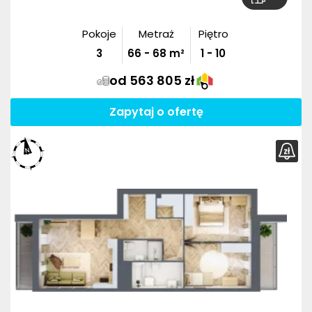
Pokoje
Metraż
Piętro
3
66
-
68
m²
1 - 10
od 563 805 zł
Zapytaj o ofertę