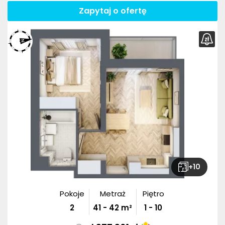
Zapytaj o ofertę
+
10
Pokoje
Metraż
Piętro
2
41
-
42
m²
1 - 10