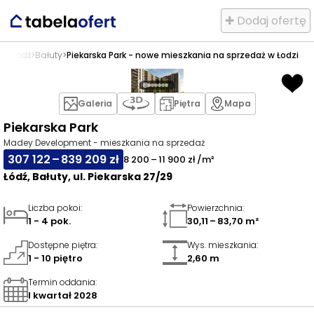
✚ Dodaj ofertę
aż
>
Łódź
>
Bałuty
>
Piekarska Park - nowe mieszkania na sprzedaż w Łodzi
Galeria
Piętra
Mapa
Piekarska Park
Madey Development - mieszkania na sprzedaż
307 122 – 839 209 zł
8 200 – 11 900 zł /m²
Łódź, Bałuty, ul. Piekarska 27/29
Liczba pokoi
:
Powierzchnia
:
1 - 4 pok.
30,11 – 83,70 m²
Dostępne piętra
:
Wys. mieszkania
:
1 - 10 piętro
2,60 m
Termin oddania
:
I kwartał 2028