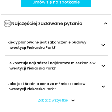
praktycznego znaczenia w promieniu 1000 m.
Umów się na spotkanie
Ważne miejsca w okolicy: edukacja, sport,
zakupy i rozrywka
Najczęściej zadawane pytania
W najbliższym otoczeniu inwestycji uwagę zwracają
szczególnie placówki edukacyjne, handel oraz miejsca
Kiedy planowane jest zakończenie budowy
rekreacji i rozrywki, które wspierają wygodne codzienne
inwestycji Piekarska Park?
funkcjonowanie mieszkańców.
Ile kosztuje najtańsze i najdroższe mieszkanie w
Czas
Typ usługi
Nazwa usługi
Odległość
inwestycji Piekarska Park?
pieszo
Przedszkole Miejskie
492 m
6 min
Jaka jest średnia cena za m² mieszkania w
nr 44
inwestycji Piekarska Park?
Przedszkola
Przedszkole Miejskie
549 m
7 min
nr 202
Zobacz wszystkie
XXX Liceum