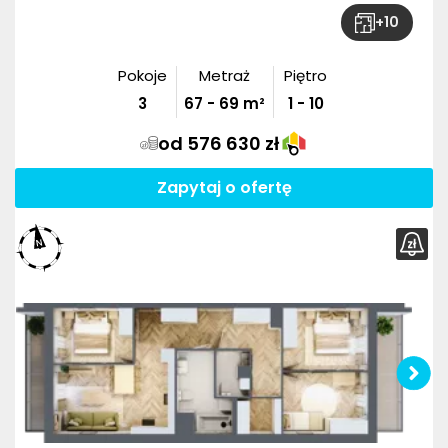
+
10
Pokoje
Metraż
Piętro
3
67
-
69
m²
1 - 10
od 576 630 zł
Zapytaj o ofertę