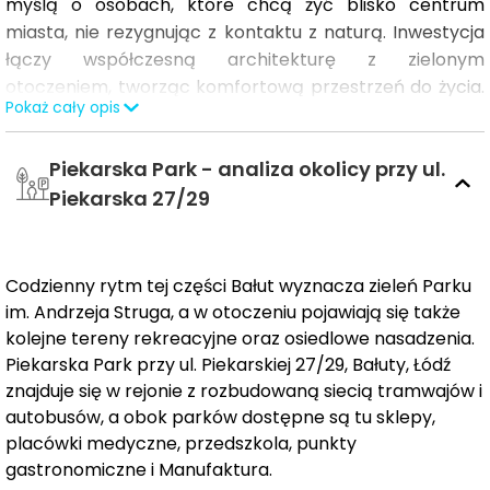
myślą o osobach, które chcą żyć blisko centrum
miasta, nie rezygnując z kontaktu z naturą. Inwestycja
łączy współczesną architekturę z zielonym
otoczeniem, tworząc komfortową przestrzeń do życia.
Pokaż cały opis
Przemyślane układy mieszkań, wysoka jakość
wykończenia oraz dbałość o estetykę części wspólnych
Piekarska Park - analiza okolicy przy ul.
sprawiają, że codzienność staje się tu wyjątkowo
wygodna.
Piekarska 27/29
Natura na wyciągnięcie ręki
Codzienny rytm tej części Bałut wyznacza zieleń Parku
Bezpośrednie sąsiedztwo parku im. Andrzeja Struga
im. Andrzeja Struga, a w otoczeniu pojawiają się także
oraz prywatna furtka prowadząca prosto do zieleni
kolejne tereny rekreacyjne oraz osiedlowe nasadzenia.
czynią to miejsce idealnym do rekreacji i odpoczynku.
Piekarska Park przy ul. Piekarskiej 27/29, Bałuty, Łódź
Park oferuje szerokie możliwości spędzania czasu – od
znajduje się w rejonie z rozbudowaną siecią tramwajów i
porannego joggingu, przez spacery z psem, po zabawę
autobusów, a obok parków dostępne są tu sklepy,
z dziećmi. Obecność przedszkola w parku to
placówki medyczne, przedszkola, punkty
dodatkowe udogodnienie dla rodzin.
gastronomiczne i Manufaktura.