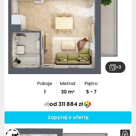
+
3
Pokoje
Metraż
Piętro
1
30
m²
5 - 7
od 311 884 zł
Zapytaj o ofertę