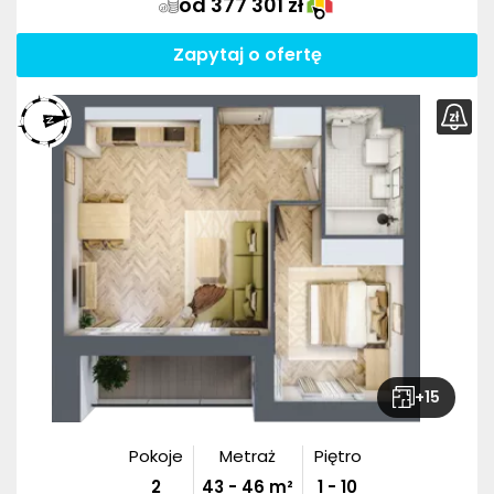
od 377 301 zł
Zapytaj o ofertę
+
15
Pokoje
Metraż
Piętro
2
43
-
46
m²
1 - 10