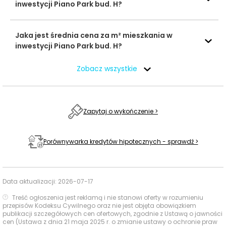
inwestycji Piano Park bud. H?
Nazwa
Czas
C
Typ usługi
Odległość
usługi
pieszo
samo
Jaka jest średnia cena za m² mieszkania w
Kids & Co.
1509 m
19 min
2
inwestycji Piano Park bud. H?
Przedszkola
Słoneczko
2082 m
28 min
4
Zobacz wszystkie
Zespół Szkół
Szkoły
Technicznych
3519 m
46 min
6
średnie
w Suwałkach
Zapytaj o wykończenie >
Szpital
Wojewódzki
Baseny i
Porównywarka kredytów hipotecznych - sprawdź >
im. dr.
Obiekty
2243 m
30 min
5
Ludwika
sportowe
Rydygiera w
Suwałkach
Data aktualizacji:
2026-07-17
BIG Suwałki
1476 m
19 min
3
Treść ogłoszenia jest reklamą i nie stanowi oferty w rozumieniu
Centra
przepisów Kodeksu Cywilnego oraz nie jest objęta obowiązkiem
handlowe
publikacji szczegółowych cen ofertowych, zgodnie z Ustawą o jawności
S1 Center
2105 m
28 min
3
cen (Ustawa z dnia 21 maja 2025 r. o zmianie ustawy o ochronie praw