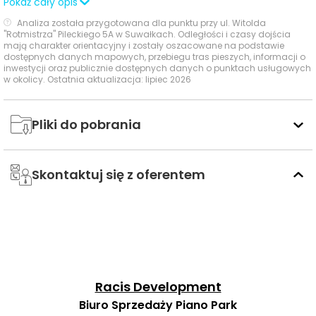
Pokaż cały opis
Analiza została przygotowana dla punktu przy ul. Witolda
"Rotmistrza" Pileckiego 5A w Suwałkach. Odległości i czasy dojścia
mają charakter orientacyjny i zostały oszacowane na podstawie
dostępnych danych mapowych, przebiegu tras pieszych, informacji o
2, 4,
inwestycji oraz publicznie dostępnych danych o punktach usługowych
6, 7,
w okolicy. Ostatnia aktualizacja: lipiec 2026
11, 15,
16,
17,
Nowomiejska
autobus
960 m
13 min
Pliki do pobrania
18,
19,
20,
21,
Skontaktuj się z oferentem
24
2, 4,
5, 6,
7, 10,
11, 14,
15,
Pułaskiego /
16,
Racis Development
autobus
964 m
12 min
Chopina
17,
Biuro Sprzedaży Piano Park
18,