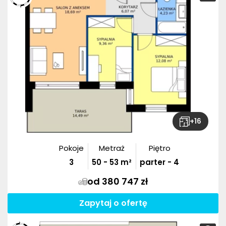
+
16
Pokoje
Metraż
Piętro
3
50
-
53
m²
parter - 4
od 380 747 zł
Zapytaj o ofertę