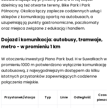
dzielnicy są też otwarte tereny, Bike Park i Park
Północny. Okolica łączy zaplecze codziennych usług i
Inwestycja realizowana jest etapowo.
W najnowszym
sklepów z komunikacją opartą na autobusach, a
etapie H
zaplanowano
79 apartamentów z tarasami.
uzupełniają ją punkty gastronomiczne, paczkomaty
Lokale na parterze będą dysponować
tarasami o
oraz miejsca związane z edukacją i handlem.
powierzchni do 103 m².
Oferta obejmuje zarówno
mniejsze apartamenty o charakterze inwestycyjnym,
Dojazd i komunikacja: autobusy, tramwaje,
jak i większe lokale, które można łączyć, uzyskując
metro - w promieniu 1 km
bardziej rozbudowane układy. Znaczną część oferty
stanowią funkcjonalne mieszkania dwu- i trzypokojowe,
W otoczeniu inwestycji Piano Park bud. H w Suwałkach w
przeznaczone z myślą o rodzinach.
promieniu 1000 m potwierdzono wyłącznie komunikację
Komfort codziennego użytkowania podniesie również
autobusową, z najwygodniejszym dostępem do kilku
hala garażowa mieszcząca 46 samochodów.
istotnych przystanków zapewniających codzienne
Z
połączenia miejskie.
poziomu garażu do mieszkań będzie można dostać się
windą.
W budynku przewidziano także
komórki
lokatorskie, schowek na rowery oraz wózkownię.
Na
Czas
Przystanek/stacja
Typ
Linie
Odległość
pieszo
patio znajdą się elementy mał
ej architektury dla dzieci
i fontanna, natomiast centralnym punktem osiedla