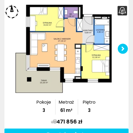
Pokoje
Metraż
Piętro
3
61
m²
3
471 856 zł