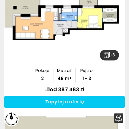
+
3
Pokoje
Metraż
Piętro
2
49
m²
1 - 3
od 387 483 zł
Zapytaj o ofertę