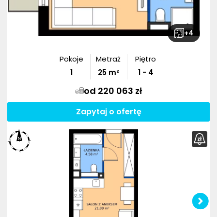
+
4
Pokoje
Metraż
Piętro
1
25
m²
1 - 4
od 220 063 zł
Zapytaj o ofertę