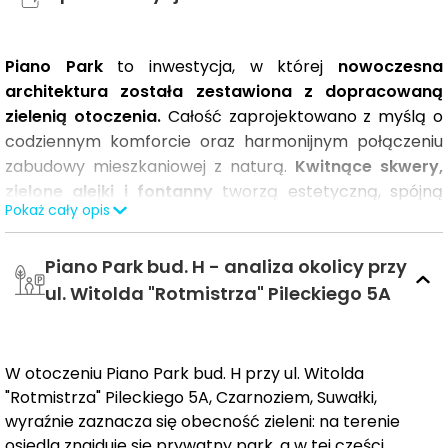
Piano Park
to inwestycja, w której
nowoczesna
architektura została zestawiona z dopracowaną
zielenią otoczenia.
Całość zaprojektowano z myślą o
codziennym komforcie oraz harmonijnym połączeniu
zabudowy mieszkaniowej z naturą.
Kwitnące skwery,
zielone alejki i fontanny
tworzą estetyczną, spójną
Pokaż cały opis
przestrzeń o współczesnym i przyjaznym charakterze.
Piano Park bud. H - analiza okolicy przy
Istotnym elementem osiedla są
tereny zielone oraz
ul. Witolda "Rotmistrza" Pileckiego 5A
strefy rekreacyjne.
W planach przewidziano
prywatny
park
z
siłownią plenerową, przestrzenie
wypoczynkowe, place zabaw i strefy przeznaczone
W otoczeniu Piano Park bud. H przy ul. Witolda
dla dzieci, w tym plac zabaw o funkcji edukacyjnej.
"Rotmistrza" Pileckiego 5A, Czarnoziem, Suwałki,
To rozwiązania, które poszerzają możliwości aktywnego
wyraźnie zaznacza się obecność zieleni: na terenie
i komfortowego spędzania czasu blisko domu.
osiedla znajduje się prywatny park, a w tej części