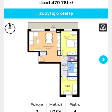
od 470 781 zł
Zapytaj o ofertę
Pokoje
Metraż
Piętro
3
62
m²
4