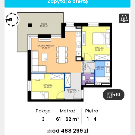
Zapytaj o ofertę
+
10
Pokoje
Metraż
Piętro
3
61
-
62
m²
1 - 4
od 488 299 zł