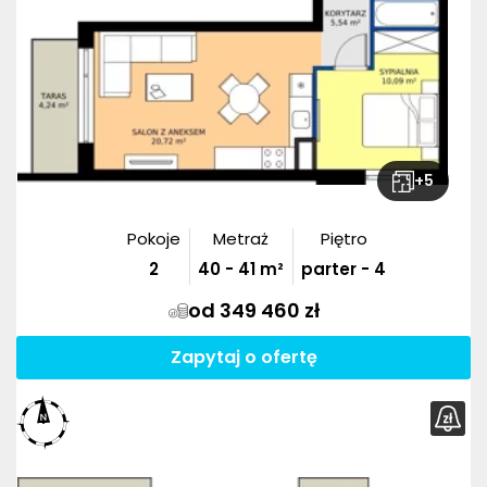
+
5
Pokoje
Metraż
Piętro
2
40
-
41
m²
parter - 4
od 349 460 zł
Zapytaj o ofertę