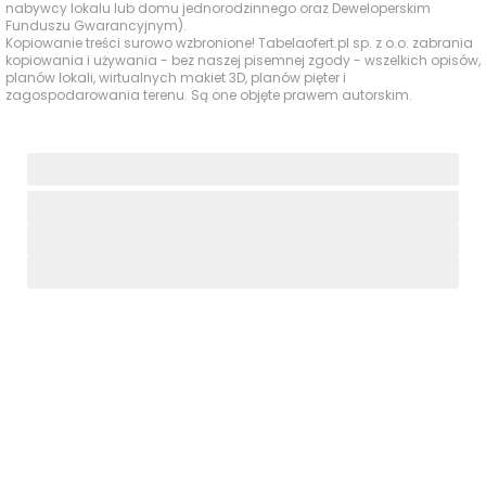
nabywcy lokalu lub domu jednorodzinnego oraz Deweloperskim
Funduszu Gwarancyjnym).
Kina i centra
Kinderplaneta
2428 m
32 min
4
Kopiowanie treści surowo wzbronione! Tabelaofert.pl sp. z o.o. zabrania
rozrywki
kopiowania i używania - bez naszej pisemnej zgody - wszelkich opisów,
planów lokali, wirtualnych makiet 3D, planów pięter i
zagospodarowania terenu. Są one objęte prawem autorskim.
Ocena Tabelaofert:
Lokalizacja zapewnia wygodny
dostęp do wybranych punktów codziennych i
rodzinnych, ze szczególnie dobrym zapleczem
handlowym oraz sensowną ofertą edukacyjno-
rekreacyjną.
Usługi na co dzień: zakupy, zdrowie i
gastronomia - w promieniu 1 km
W najbliższym otoczeniu inwestycji dostępne są
najważniejsze usługi codzienne, a część z nich można
wygodnie osiągnąć krótkim spacerem.
Czas
Typ usługi
Nazwa
Odległość
pieszo