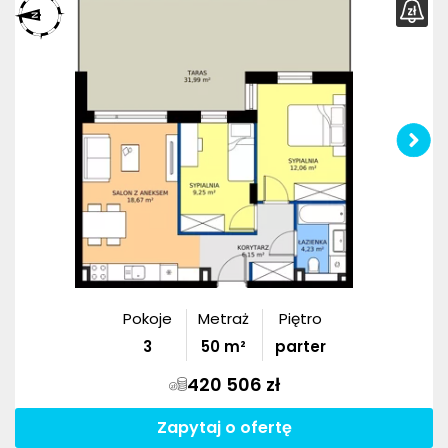
Pokoje
Metraż
Piętro
3
50
m²
parter
420 506 zł
Zapytaj o ofertę