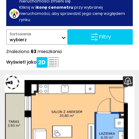
nieruchomości zmieni się.
Kliknij w
ikonę cenometru
przy wybranej
nieruchomości, aby sprawdzić jego cenę względem
rynku.
Sortowanie
Filtry
wybierz
Znaleziono
63
mieszkania
Wyświetl jako