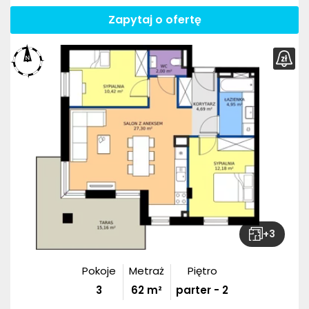
Zapytaj o ofertę
+
3
Pokoje
Metraż
Piętro
3
62
m²
parter - 2