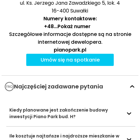
ul. Ks. Jerzego Jana Zawadzkiego 5, lok. 4
19,
16-400
Suwałki
20,
21,
Numery kontaktowe:
24
+48
...
Pokaż numer
Szczegółowe informacje dostępne są na stronie
Ocena Tabelaofert:
lokalizacja oferuje dobry dostęp
internetowej dewelopera.
do podstawowej komunikacji autobusowej na krótkim
pianopark.pl
spacerze, ale szersza oferta linii dostępna jest dopiero
Umów się na spotkanie
bliżej granicy 1 km, a transport szynowy tutaj nie
występuje.
Ważne miejsca w okolicy: edukacja, sport,
Najczęściej zadawane pytania
zakupy i rozrywka
W najbliższym otoczeniu inwestycji wyróżnia się dobry
Kiedy planowane jest zakończenie budowy
dostęp do edukacji, zakupów i rekreacji, a wybrane
inwestycji Piano Park bud. H?
punkty codziennej obsługi są osiągalne w krótkim
czasie autem i w części przypadków także spacerem.
Ile kosztuje najtańsze i najdroższe mieszkanie w