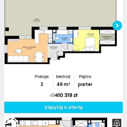
Pokoje
Metraż
Piętro
2
49
m²
parter
410 319 zł
Zapytaj o ofertę