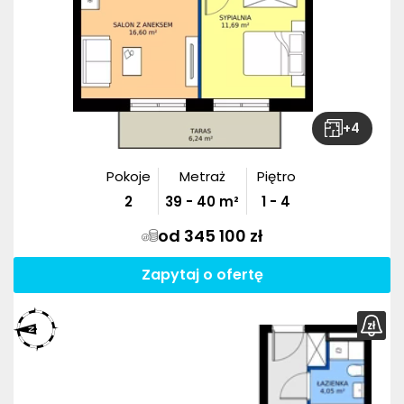
+
4
Pokoje
Metraż
Piętro
2
39
-
40
m²
1 - 4
od 345 100 zł
Zapytaj o ofertę