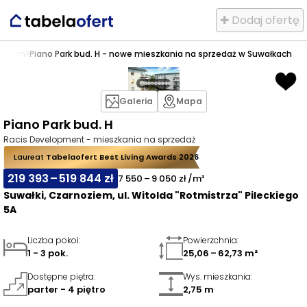
✚ Dodaj ofertę
noziem
>
Piano Park bud. H - nowe mieszkania na sprzedaż w Suwałkach
Galeria
Mapa
Piano Park bud. H
Racis Development - mieszkania na sprzedaż
Laureat
Tabelaofert Best Living Awards 2026
219 393 – 519 844 zł
7 550 – 9 050 zł /m²
Suwałki, Czarnoziem, ul. Witolda "Rotmistrza" Pileckiego
5A
Liczba pokoi
:
Powierzchnia
:
1 - 3 pok.
25,06 – 62,73 m²
Dostępne piętra
:
Wys. mieszkania
:
parter - 4 piętro
2,75 m