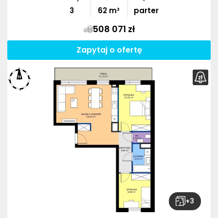
3
62
m²
parter
508 071 zł
Zapytaj o ofertę
+
3