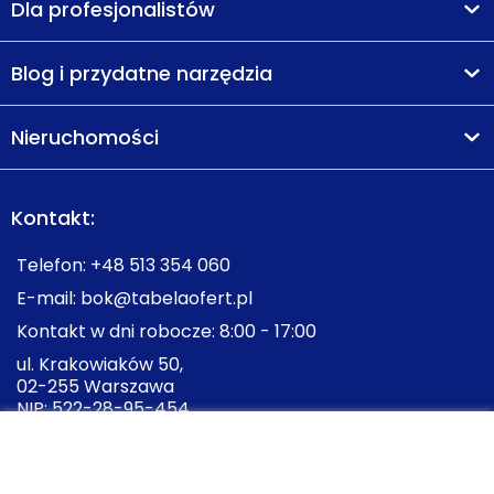
Bike Park przy ul.
Dla profesjonalistów
rekreacyjno-
500 m
7 min
Moniuszki 1A
zielony
Blog i przydatne narzędzia
Park miejski
Park Północny
1000 m
14 min
Nieruchomości
Ocena Tabelaofert:
Największym atutem inwestycji
jest rozbudowana zieleń na terenie osiedla, a okoliczne
tereny zapewniają wygodne warunki do spacerów i
Kontakt:
codziennej rekreacji.
Telefon:
+48 513 354 060
E-mail:
bok@tabelaofert.pl
Kontakt w dni robocze: 8:00 - 17:00
ul. Krakowiaków 50,
02-255 Warszawa
NIP: 522-28-95-454
Znajdziesz nas na