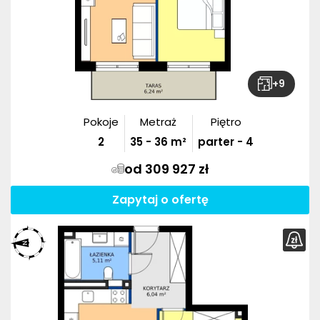
+
9
Pokoje
Metraż
Piętro
2
35
-
36
m²
parter - 4
od 309 927 zł
Zapytaj o ofertę