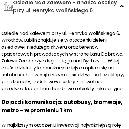
Osiedle Nad Zalewem - analiza okolicy
posiada
balkon lub ogródek.
przy ul. Henryka Wolińskiego 6
Budowa wszystkich budynków została już
zakończona
, teren wokół został zagospodarowany i
funkcjonują wspólnoty mieszkaniowe.
Osiedle Nad Zalewem przy ul. Henryka Wolińskiego 6,
Wrotków, Lublin znajduje się w otoczeniu zieleni
W ofercie posiadamy mieszkania
3- i 4- pokojowe
z
osiedlowej, niedużego skweru oraz terenów
aneksem kuchennym o metrażach
od 49 do 58 m².
spacerowych prowadzących w stronę Lasu Dąbrowa,
Mieszkania te posiadają atrakcyjne rozkłady, które
Zalewu Zemborzyckiego i ciągu nad Bystrzycą. W tej
cieszą się dużym powodzeniem wśród kupujących.
95%
części dzielnicy komunikacja miejska opiera się na
mieszkań z całej inwestycji znalazło już swoich
autobusach, a w najbliższym sąsiedztwie są też sklepy,
Nabywców! Pozostałe 5% dostępnych mieszkań to
paczkomaty, podstawowe usługi zdrowotne,
przedszkola, centrum handlowe i obiekty rekreacyjne.
mieszkania o takich samych, atrakcyjnych
rozkładach, jak te które zostały już sprzedane. Nie
Dojazd i komunikacja: autobusy, tramwaje,
zwlekaj i umów się na prezentację mieszkania!
metro - w promieniu 1 km
Dodatkowe zalety inwestycji:
W najbliższym otoczeniu inwestycji najważniejszą rolę
100 % bezpieczeństwa dla Nabywców – brak ryzyka