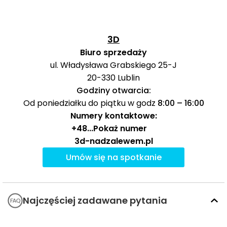
Niepubliczne
Przedszkole
Montessori w
822 m
10 min
3D
Lublinie „Dzieci
Biuro sprzedaży
Przedszkola
Wszechświata”
ul. Władysława Grabskiego 25-J
20-330
Lublin
„Martynka Bis”
Przedszkole
1097 m
14 min
Godziny otwarcia:
Prywatne
Od poniedziałku do piątku w godz
8:00 – 16:00
Numery kontaktowe:
Niepubliczne
+48
...
Pokaż numer
Alternatywne
Liceum
917 m
11 min
3d-nadzalewem.pl
Ogólnokształcące
Szkoły
Umów się na spotkanie
w Lublinie
średnie
VI Liceum
Ogólnokształcące
3170 m
40 min
Najczęściej zadawane pytania
im. Hugo Kołłątaja
Wyższe