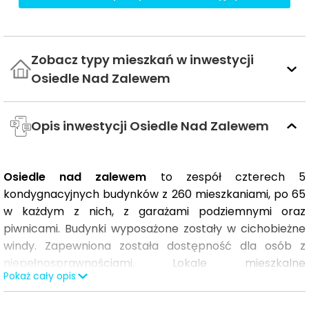
Zobacz typy mieszkań w inwestycji
Osiedle Nad Zalewem
Opis inwestycji Osiedle Nad Zalewem
Osiedle nad zalewem
to zespół czterech 5
kondygnacyjnych budynków z 260 mieszkaniami, po 65
w każdym z nich, z garażami podziemnymi oraz
piwnicami. Budynki wyposażone zostały w cichobieżne
windy. Zapewniona została dostępność dla osób z
niepełnosprawnościami. Lokale mieszkalne
Pokaż cały opis
zaprojektowane zostały z myślą o wygodzie i
optymalnym wykorzystaniu przestrzeni. Każdy z nich