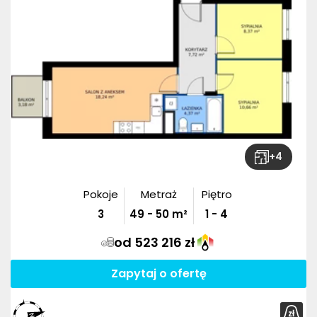
+
4
Pokoje
Metraż
Piętro
3
49
-
50
m²
1 - 4
od 523 216 zł
Zapytaj o ofertę