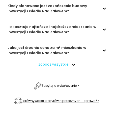
Seminarium
Kiedy planowane jest zakończenie budowy
Duchowne
Uczelnie
inwestycji Osiedle Nad Zalewem?
Diecezji
3850 m
49 min
wyższe
Zamojsko-
Lubaczowskiej w
Ile kosztuje najtańsze i najdroższe mieszkanie w
Lublinie
inwestycji Osiedle Nad Zalewem?
Basen SP30
1151 m
15 min
Jaka jest średnia cena za m² mieszkania w
Baseny i
Zespół Szkół
inwestycji Osiedle Nad Zalewem?
Obiekty
Transportowo-
sportowe
Komunikacyjnych
1854 m
24 min
im. Tadeusza
Zobacz wszystkie
Kościuszki
Galeria
811 m
10 min
Centra
Diamentowa
Zapytaj o wykończenie >
handlowe
Diamentowa Park
1987 m
25 min
Porównywarka kredytów hipotecznych - sprawdź >
Mania Skakania -
Kina i centra
44
Park
3475 m
rozrywki
min