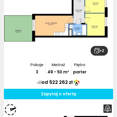
+
2
Pokoje
Metraż
Piętro
3
49
-
50
m²
parter
od 522 262 zł
Zapytaj o ofertę