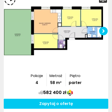
Pokoje
Metraż
Piętro
4
58
m²
parter
582 400 zł
Zapytaj o ofertę