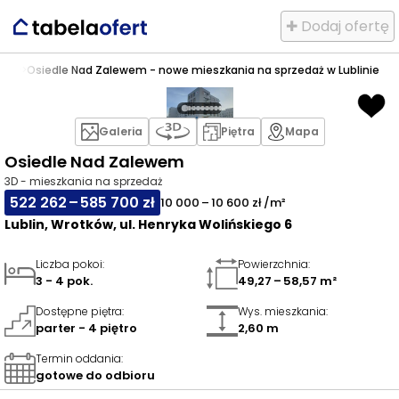
✚ Dodaj ofertę
tków
>
Osiedle Nad Zalewem - nowe mieszkania na sprzedaż w Lublinie
Galeria
Piętra
Mapa
Osiedle Nad Zalewem
3D - mieszkania na sprzedaż
522 262 – 585 700 zł
10 000 – 10 600 zł /m²
Lublin, Wrotków, ul. Henryka Wolińskiego 6
Liczba pokoi
:
Powierzchnia
:
3 - 4 pok.
49,27 – 58,57 m²
Dostępne piętra
:
Wys. mieszkania
:
parter - 4 piętro
2,60 m
Termin oddania
:
gotowe do odbioru