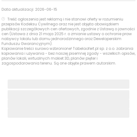
Trampolinowy
Data aktualizacji:
2026-06-15
Ocena Tabelaofert:
To lokalizacja szczególnie
Treść ogłoszenia jest reklamą i nie stanowi oferty w rozumieniu
wygodna dla rodzin i osób aktywnych, z szybkim
przepisów Kodeksu Cywilnego oraz nie jest objęta obowiązkiem
publikacji szczegółowych cen ofertowych, zgodnie z Ustawą o jawności
dostępem do przedszkoli, zakupów i podstawowej
cen (Ustawa z dnia 21 maja 2025 r. o zmianie ustawy o ochronie praw
rekreacji.
nabywcy lokalu lub domu jednorodzinnego oraz Deweloperskim
Funduszu Gwarancyjnym).
Kopiowanie treści surowo wzbronione! Tabelaofert.pl sp. z o.o. zabrania
Usługi na co dzień: zakupy, zdrowie i
kopiowania i używania - bez naszej pisemnej zgody - wszelkich opisów,
planów lokali, wirtualnych makiet 3D, planów pięter i
gastronomia - w promieniu 1 km
zagospodarowania terenu. Są one objęte prawem autorskim.
W najbliższym otoczeniu inwestycji codzienne usługi są
dostępne przede wszystkim w zakresie zakupów,
odbioru przesyłek i podstawowych usług zdrowotnych,
a część pozostałych funkcji wymaga już dłuższego
spaceru.
Czas
Typ usługi
Nazwa
Odległość
pieszo