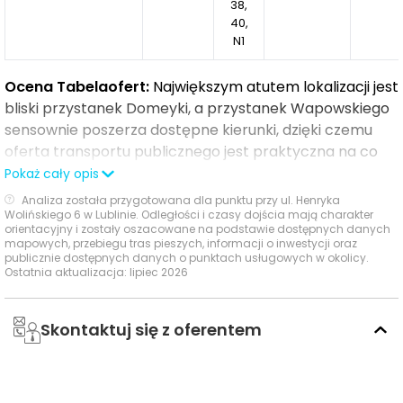
38,
40,
N1
Ocena Tabelaofert:
Największym atutem lokalizacji jest
bliski przystanek Domeyki, a przystanek Wapowskiego
sensownie poszerza dostępne kierunki, dzięki czemu
oferta transportu publicznego jest praktyczna na co
dzień.
Pokaż cały opis
Analiza została przygotowana dla punktu przy ul. Henryka
Ważne miejsca w okolicy: edukacja, sport,
Wolińskiego 6 w Lublinie. Odległości i czasy dojścia mają charakter
orientacyjny i zostały oszacowane na podstawie dostępnych danych
zakupy i rozrywka
mapowych, przebiegu tras pieszych, informacji o inwestycji oraz
publicznie dostępnych danych o punktach usługowych w okolicy.
Ostatnia aktualizacja: lipiec 2026
W najbliższym otoczeniu inwestycji wyróżnia się przede
wszystkim dobra dostępność edukacji przedszkolnej
Skontaktuj się z oferentem
oraz wygodne zaplecze codziennych usług i rekreacji.
Czas
Typ usługi
Nazwa usługi
Odległość
pieszo
s