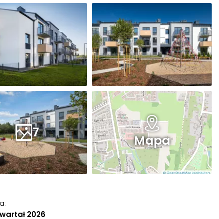
7
Mapa
ia
:
 kwartał 2026