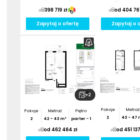
398 719 zł
od 404 767
Zapytaj o ofertę
Zapytaj o 
+
2
Pokoje
Metraż
Pokoje
Metraż
Piętro
2
43
-
47
2
42
-
43
m²
parter - 1
od 462 464 zł
od 451 137