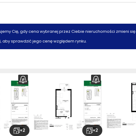
ujemy Cię, gdy cena wybranej przez Ciebie nieruchomości zmieni się
, aby sprawdzić jego cenę względem rynku.
+
2
+
2