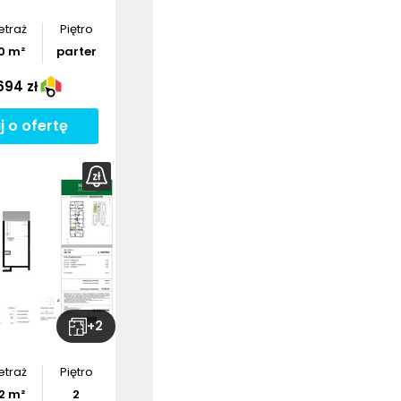
etraż
Piętro
0
m²
parter
694 zł
j o ofertę
+
2
etraż
Piętro
2
m²
2