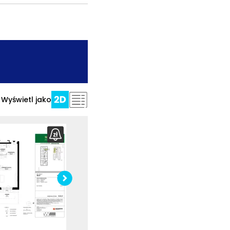
.
Wyświetl jako
Pobierz
rzut