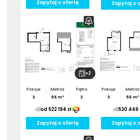
Zapytaj o ofertę
Zapytaj o 
+
2
Pokoje
Metraż
Piętro
Pokoje
Metraż
3
55
m²
2
3
55
m²
od 522 194 zł
530 449 
Zapytaj o ofertę
Zapytaj o 