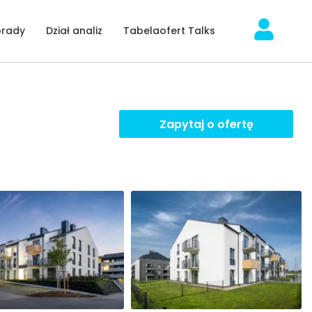
orady
Dział analiz
Tabelaofert Talks
Zapytaj o ofertę