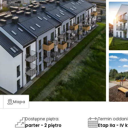
Mapa
Dostępne piętra
:
Termin oddan
parter - 2 piętro
Etap IIa - IV