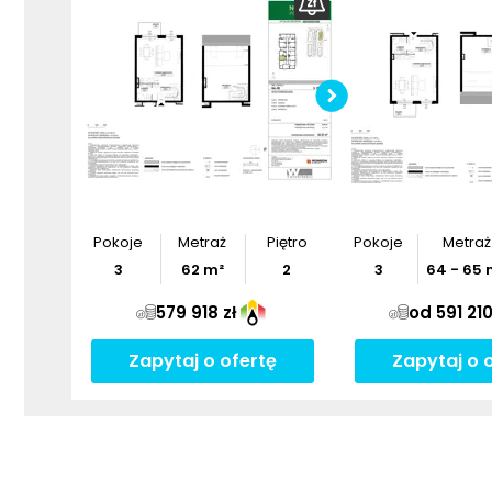
Pobier
Pokoje
Metraż
Piętro
Pokoje
Metraż
3
62
m²
2
3
64
-
65
579 918 zł
od 591 210
Zapytaj o ofertę
Zapytaj o 