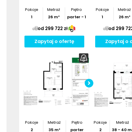
Pokoje
Metraż
Piętro
Pokoje
Metraż
1
26
m²
parter - 1
1
26
m²
od 299 722 zł
od 299 722
Zapytaj o ofertę
Zapytaj o 
Pobier
Pokoje
Metraż
Piętro
Pokoje
Metraż
2
35
m²
parter
2
38
-
40
m