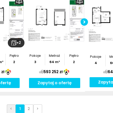
z
rzut
Po
+
2
Piętro
Pokoje
Metraż
Piętro
Pokoje
M
m²
2
3
64
m²
2
4
6
 zł
593 252 zł
64
Zapyta
ofertę
Zapytaj o ofertę
<
1
2
>