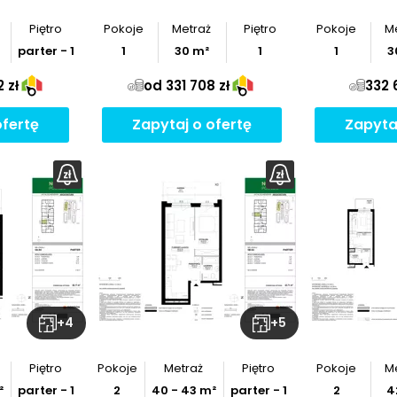
Piętro
Pokoje
Metraż
Piętro
Pokoje
M
parter - 1
1
30
m²
1
1
3
 zł
od 331 708 zł
332 
ofertę
Zapytaj o ofertę
Zapyta
z
rzut
+
4
+
5
Piętro
Pokoje
Metraż
Piętro
Pokoje
M
²
parter - 1
2
40
-
43
m²
parter - 1
2
4