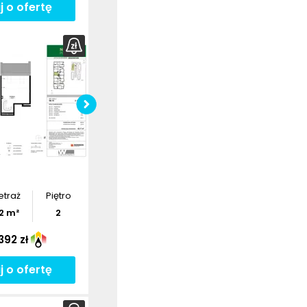
j o ofertę
bierz
rzut
Pobierz
rzut
etraż
Piętro
2
m²
2
392 zł
j o ofertę