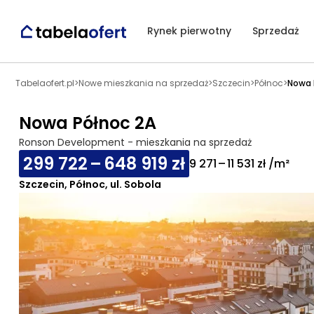
Rynek pierwotny
Sprzedaż
Tabelaofert.pl
>
Nowe mieszkania na sprzedaż
>
Szczecin
>
Północ
>
Nowa 
Nowa Północ 2A
Ronson Development - mieszkania na sprzedaż
299 722 – 648 919 zł
9 271 – 11 531 zł /m²
Szczecin, Północ, ul. Sobola