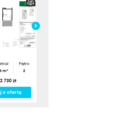
bierz
rzut
Pobierz
rzut
etraż
Piętro
6
m²
2
2 730 zł
j o ofertę