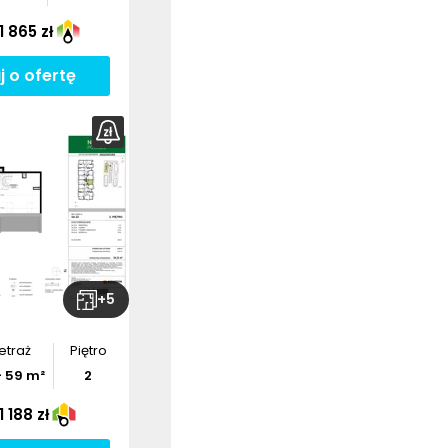
 865 zł
j o ofertę
bierz
rzut
+
5
etraż
Piętro
-
59
m²
2
 188 zł