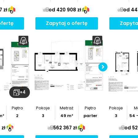
 zł
od 420 908 zł
od 441
ofertę
Zapytaj o ofertę
Zapyta
Po
+
4
Piętro
Pokoje
Metraż
Piętro
Pokoje
M
m²
2
3
49
m²
parter
3
54
 zł
562 367 zł
od 521