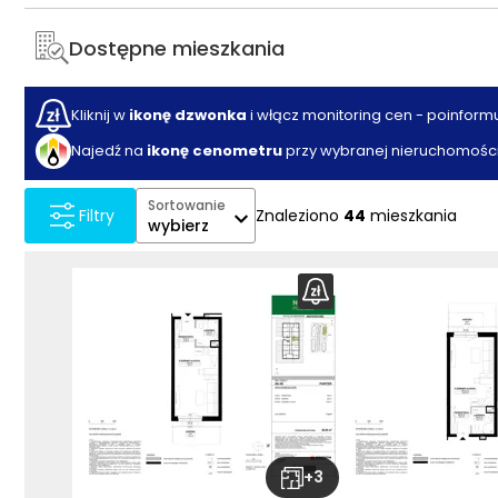
Dostępne mieszkania
Kliknij w
ikonę dzwonka
i włącz monitoring cen - poinform
Najedź na
ikonę cenometru
przy wybranej nieruchomości
Sortowanie
Znaleziono
44
mieszkania
Filtry
wybierz
+
3