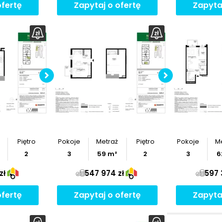
ofertę
Zapytaj o ofertę
Zapyta
Pobierz
rzut
Po
Piętro
Pokoje
Metraż
Piętro
Pokoje
M
2
3
59
m²
2
3
6
zł
547 974 zł
597 
ofertę
Zapytaj o ofertę
Zapyta