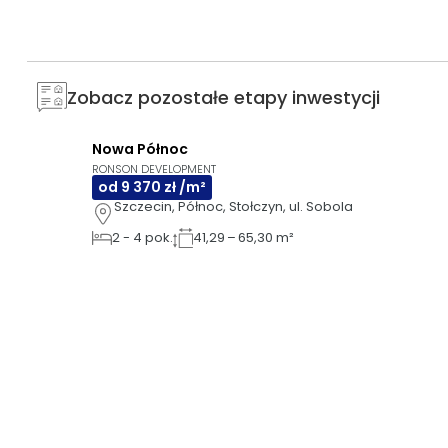
Zobacz pozostałe etapy inwestycji
Nowa Północ
3D
AI
GOTOWE DO ODBIORU
RONSON DEVELOPMENT
od 9 370 zł /m²
Szczecin, Północ, Stołczyn, ul. Sobola
2
-
4
pok.
41,29 – 65,30 m²