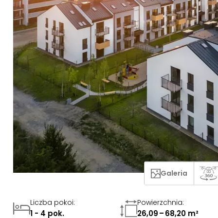
Galeria
Liczba pokoi
:
Powierzchnia
:
1 - 4 pok.
26,09 – 68,20 m²