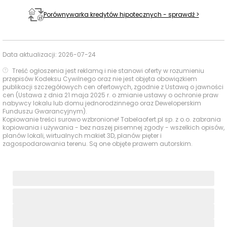
typowo osiedlowa.
Porównywarka kredytów hipotecznych - sprawdź >
Parki i zieleń - w promieniu 1 km
Data aktualizacji:
2026-07-24
Otoczenie Green Park Resort III wyróżnia się kameralną
Treść ogłoszenia jest reklamą i nie stanowi oferty w rozumieniu
zielenią osiedlową oraz bardzo bliskim dostępem do
przepisów Kodeksu Cywilnego oraz nie jest objęta obowiązkiem
naturalnych terenów spacerowych i rekreacyjnych.
publikacji szczegółowych cen ofertowych, zgodnie z Ustawą o jawności
cen (Ustawa z dnia 21 maja 2025 r. o zmianie ustawy o ochronie praw
nabywcy lokalu lub domu jednorodzinnego oraz Deweloperskim
Funduszu Gwarancyjnym).
Czas
Typ usługi
Nazwa
Odległość
Kopiowanie treści surowo wzbronione! Tabelaofert.pl sp. z o.o. zabrania
pieszo
kopiowania i używania - bez naszej pisemnej zgody - wszelkich opisów,
planów lokali, wirtualnych makiet 3D, planów pięter i
Zieleń na
Zieleń na terenie
zagospodarowania terenu. Są one objęte prawem autorskim.
terenie
inwestycji Green Park
—
—
osiedla
Resort III
Teren
Łąki i polany Białej
60 m
1 min
zielony
Doliny
Leśne ścieżki Biała
Leśne trasy
Dolina – Wysoki
180 m
3 min