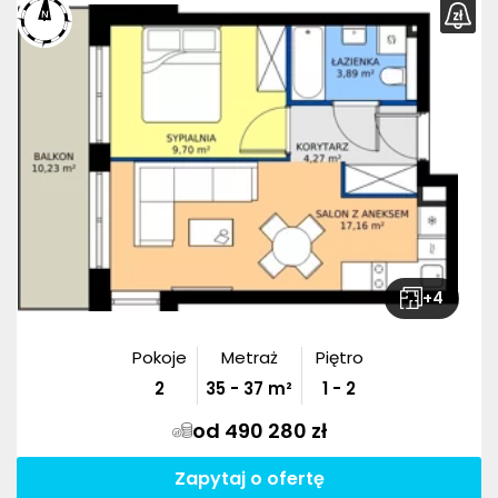
+
4
Pokoje
Metraż
Piętro
2
35
-
37
m²
1 - 2
od 490 280 zł
Zapytaj o ofertę