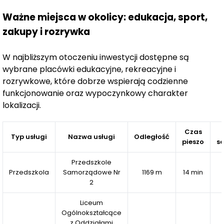
Ważne miejsca w okolicy: edukacja, sport,
Szklarska Poręba to jeden z najbardziej
rozpoznawalnych ośrodków wypoczynku górskiego
zakupy i rozrywka
w Polsce
. W ostatnich latach dynamiczny wzrost
zainteresowania turystyką krajową przyczynił się do
W najbliższym otoczeniu inwestycji dostępne są
rozwoju miasta jak i infrastruktury wypoczynkowej.
wybrane placówki edukacyjne, rekreacyjne i
rozrywkowe, które dobrze wspierają codzienne
Szrenica ski arena ośrodek narciarski (około 3,7 km)
funkcjonowanie oraz wypoczynkowy charakter
Centrum Szklarska Poręba (około 2,6 km)
lokalizacji.
Blisko trasy rowerowe
Blisko trasy narty biegowe
Czas
Typ usługi
Nazwa usługi
Odległość
pieszo
s
Co nas wyróżnia:
Przedszkole
Spokojna okolica
Przedszkola
Samorządowe Nr
1169 m
14 min
Świetna lokalizacja
2
Widok na pasmo gór
Liceum
Strefa gastronomiczna
Ogólnokształcące
Strefa SPA
z Oddziałami