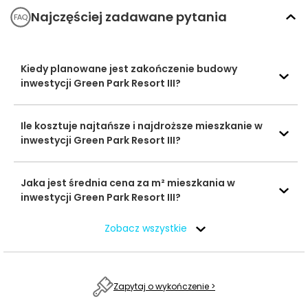
UP Szklarska
980 m
15 min
Najczęściej zadawane pytania
Poręba 1
Część SPA/fitness
na terenie
—
—
Kiedy planowane jest zakończenie budowy
Siłownie i kluby
inwestycji
inwestycji Green Park Resort III?
fitness
Siłownia terenowa
900 m
14 min
przy Orliku
Ile kosztuje najtańsze i najdroższe mieszkanie w
inwestycji Green Park Resort III?
Gabinety
fryzjerskie i
Beauty Angel
950 m
14 min
kosmetyczne
Jaka jest średnia cena za m² mieszkania w
inwestycji Green Park Resort III?
Przychodnia
Placówki
Podstawowej
ochrony
980 m
15 min
Opieki Zdrowotnej
Zobacz wszystkie
zdrowia
Izer-Med
Ocena Tabelaofert:
okolica zapewnia podstawowy
Zapytaj o wykończenie >
pakiet usług codziennych w zasięgu dojścia pieszego,
ale w większości przypadków nie jest to jeszcze wygoda