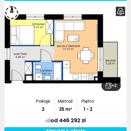
+
2
Pokoje
Metraż
Piętro
2
35
m²
1 - 2
od 446 292 zł
Zapytaj o ofertę