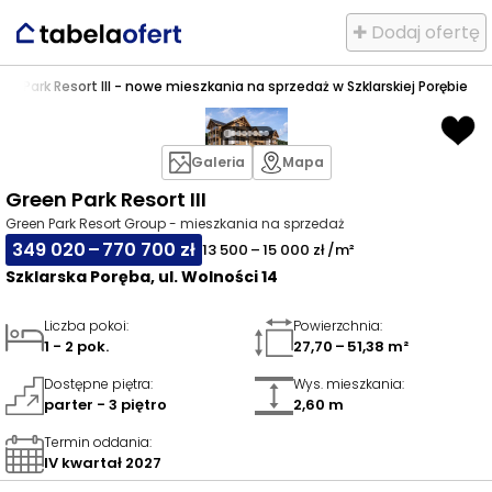
✚ Dodaj ofertę
en Park Resort III - nowe mieszkania na sprzedaż w Szklarskiej Porębie
Galeria
Mapa
Green Park Resort III
Green Park Resort Group - mieszkania na sprzedaż
349 020 – 770 700 zł
13 500 – 15 000 zł /m²
Szklarska Poręba, ul. Wolności 14
Liczba pokoi
:
Powierzchnia
:
1 - 2 pok.
27,70 – 51,38 m²
Dostępne piętra
:
Wys. mieszkania
:
parter - 3 piętro
2,60 m
Termin oddania
:
IV kwartał 2027