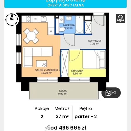
OFERTA SPECJALNA
+
2
Pokoje
Metraż
Piętro
2
37
m²
parter - 2
od 496 665 zł