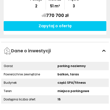
2
51
m²
3
770 700 zł
Zapytaj o ofertę
Dane o inwestycji
Garaż
parking naziemny
Powierzchnie zewnętrzne
balkon, taras
Budynek
część SPA/fitness
Teren
miejsca parkingowe
Dostępna liczba ofert
15