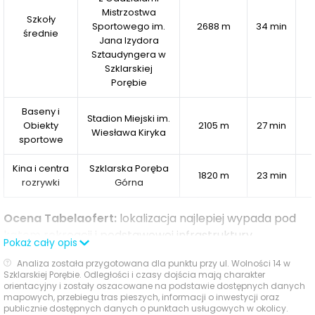
Letni zewnętrzny basen kąpielowy
Mistrzostwa
Szkoły
Balia zewnętrzna
Sportowego im.
2688 m
34 min
średnie
Jana Izydora
Jacuzzi wewnętrzne
Sztaudyngera w
Sauna fińska
Szklarskiej
Taras słoneczny
Porębie
Rowerownia
Narciarnia
Baseny i
Stadion Miejski im.
Obiekty
2105 m
27 min
Plac zabaw
Wiesława Kiryka
sportowe
Na państwa wszelkie pytania odpowiemy telefonicznie,
Kina i centra
Szklarska Poręba
bądź drogą mailową!
1820 m
23 min
rozrywki
Górna
W ofercie posiadamy również inne lokale z tej inwestycji.
Ocena Tabelaofert:
lokalizacja najlepiej wypada pod
Poczuj smak przygody, złap energię tego
kątem rekreacji i podstawowej infrastruktury
Pokaż cały opis
niesamowitego miejsca, zabezpiecz swój kapitał.
edukacyjnej, natomiast oferta handlowa i akademicka
Analiza została przygotowana dla punktu przy ul. Wolności 14 w
w bezpośrednim otoczeniu pozostaje ograniczona.
Szklarskiej Porębie. Odległości i czasy dojścia mają charakter
orientacyjny i zostały oszacowane na podstawie dostępnych danych
Powyższa oferta ma charakter informacyjny i nie
mapowych, przebiegu tras pieszych, informacji o inwestycji oraz
Usługi na co dzień: zakupy, zdrowie i
publicznie dostępnych danych o punktach usługowych w okolicy.