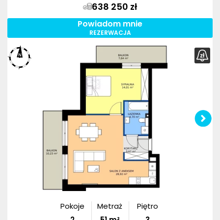
638 250 zł
Powiadom mnie
REZERWACJA
Pokoje
Metraż
Piętro
2
51
m²
3