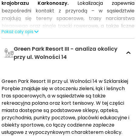
krajobrazu Karkonoszy.
Lokalizacja zapewnia
bezpośredni kontakt z przyrodą – w sąsiedztwie
znajdują się tereny spacerowe, trasy narciarstwa
biegowego oraz single tracki rowerowe, a także liczne
Pokaż cały opis
szlaki piesze. Południowa ekspozycja sprzyja dobremu
doświetleniu wnętrz, natomiast bliskość strumienia
Green Park Resort III - analiza okolicy
podkreśla rekreacyjny charakter miejsca.
przy ul. Wolności 14
Kameralny kompleks powstaje w Białej Dolinie przy ul.
Wolności 14, na działce o powierzchni blisko 1,5 ha.
Projekt obejmuje pięć budynków mieszkalnych z 73
Green Park Resort III przy ul. Wolności 14 w Szklarskiej
apartamentami o metrażach od 30 do 65 m².
Porębie znajduje się w otoczeniu zieleni, łąk i leśnych
Uzupełnieniem inwestycji będzie odrębny budynek z
tras spacerowych, a w sąsiedztwie są także
częścią gastronomiczną oraz strefą SPA, co podnosi
rekreacyjna polana oraz kort tenisowy. W tej części
funkcjonalność całego założenia i sprzyja
miasta dostępne są podstawowe sklepy, apteka,
wypoczynkowi o każdej porze roku.
przychodnia, punkty pocztowe, placówki edukacyjne i
obiekty sportowe, co łączy codzienne zaplecze
O lokalizacji:
usługowe z wypoczynkowym charakterem okolicy.