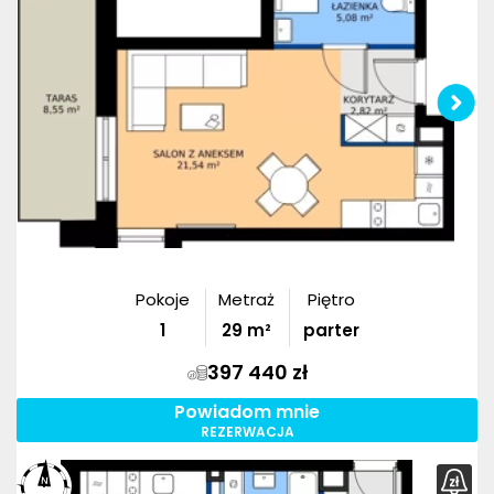
Pokoje
Metraż
Piętro
1
29
m²
parter
397 440 zł
Powiadom mnie
REZERWACJA