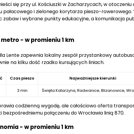
mieści się przy ul. Kościuszki w Zacharzycach, w otoczeniu 
pałacowego i zielonego korytarza pieszo-rowerowego. W 
ac zabaw i wybrane punkty edukacyjne, a komunikacja publ
 metro - w promieniu 1 km
zpieczeństwo.
edla Lente zapewnia lokalny zespół przystankowy autobus
e z ochroną środowiska. Zastosowanie energooszczędn
ie na kilku dość rzadko kursujących liniach.
stotny element koncepcji inwestycji.
munikacyjne z pozostałymi częściami miasta, co ułatwi
ść
Czas pieszo
Najważniejsze kierunki
erty gastronomicznej.
3 min
Święta Katarzyna, Radwanice, Blizanowice, Wr
rawia codzienną wygodę, ale całościowo oferta transpo
ki bezpośredniemu połączeniu do Wrocławia linią 870.
ronomia - w promieniu 1 km