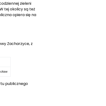
codziennej zieleni
tej okolicy są też
iczna opiera się na
owy Zacharzyce, z
ych technologii oraz
a dostęp do placówek
ocław
rtu publicznego