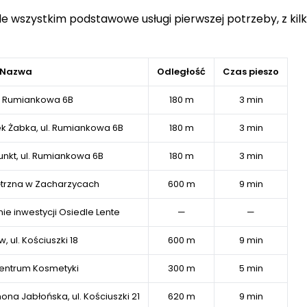
de wszystkim podstawowe usługi pierwszej potrzeby, z kil
Nazwa
Odległość
Czas pieszo
l. Rumiankowa 6B
180 m
3 min
k Żabka, ul. Rumiankowa 6B
180 m
3 min
unkt, ul. Rumiankowa 6B
180 m
3 min
ętrzna w Zacharzycach
600 m
9 min
ie inwestycji Osiedle Lente
—
—
, ul. Kościuszki 18
600 m
9 min
entrum Kosmetyki
300 m
5 min
na Jabłońska, ul. Kościuszki 21
620 m
9 min