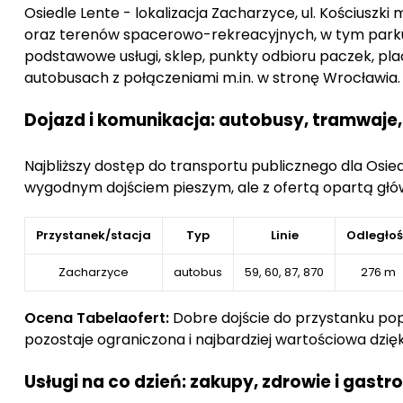
Osiedle Lente - lokalizacja Zacharzyce, ul. Kościuszki 
strefy rekreacyjne oraz place zabaw dla dzieci,
oraz terenów spacerowo-rekreacyjnych, w tym parku 
podstawowe usługi, sklep, punkty odbioru paczek, pl
tereny zielone i ciągi spacerowe,
autobusach z połączeniami m.in. w stronę Wrocławia.
miejsca parkingowe,
Dojazd i komunikacja: autobusy, tramwaje,
system monitoringu i rozwiązania zwiększające be
Najbliższy dostęp do transportu publicznego dla Osi
W projekcie uwzględniono również aspekty związan
wygodnym dojściem pieszym, ale z ofertą opartą główn
działania wspierające zrównoważony rozwój stanowią i
Lokalizacja osiedla zapewnia sprawne połączenia ko
Przystanek/stacja
Typ
Linie
Odległo
edukacyjnych, punktów handlowo-usługowych oraz of
Zacharzyce
autobus
59, 60, 87, 870
276 m
Ocena Tabelaofert:
Dobre dojście do przystanku pop
pozostaje ograniczona i najbardziej wartościowa dzię
Usługi na co dzień: zakupy, zdrowie i gast