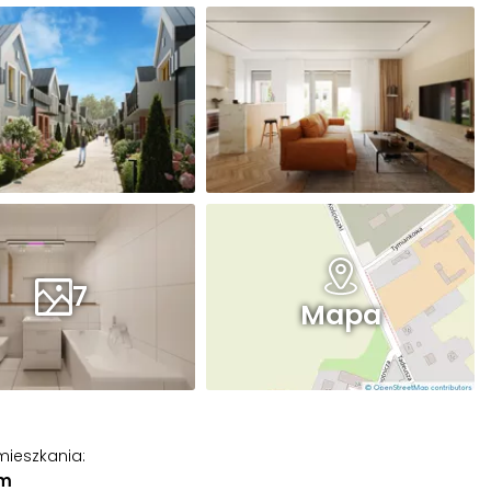
7
Mapa
mieszkania
:
 m