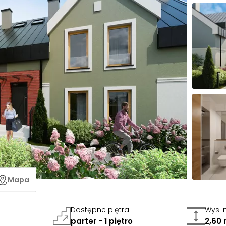
Mapa
Dostępne piętra
:
Wys. 
parter - 1 piętro
2,60