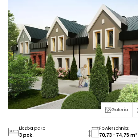
Galeria
Liczba pokoi
:
Powierzchnia
:
3 pok.
70,73 – 74,75 m²