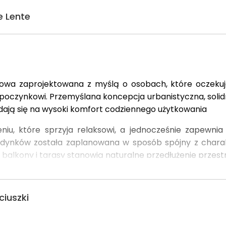
e Lente
iowa zaprojektowana z myślą o osobach, które oczeku
oczynkowi. Przemyślana koncepcja urbanistyczna, solidn
dają się na wysoki komfort codziennego użytkowania
niu, które sprzyja relaksowi, a jednocześnie zapewn
 budynków została zaplanowana w sposób spójny z chara
 balkony i tarasy stanowią naturalne przedłużenie przestr
 – od niewielkich mieszkań po większe, bardziej rozbu
efektywne wykorzystanie powierzchni. Standard wykoń
ciuszki
ach technologicznych.