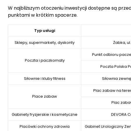
W najbliższym otoczeniu inwestycji dostępne są prze
punktami w krótkim spacerze.
Typ usługi
Sklepy, supermarkety, dyskonty
Żabka, u
Punkt odbioru pacze
Poczta i paczkomaty
Poczta Polska P
Siłownie i kluby fitness
Siłownia zewn
Plac zabaw na teren
Place zabaw
Plac zabaw
Gabinety fryzjerskie i kosmetyczne
DEVORA C
Placówki ochrony zdrowia
Gabinet Urologiczny Zeno