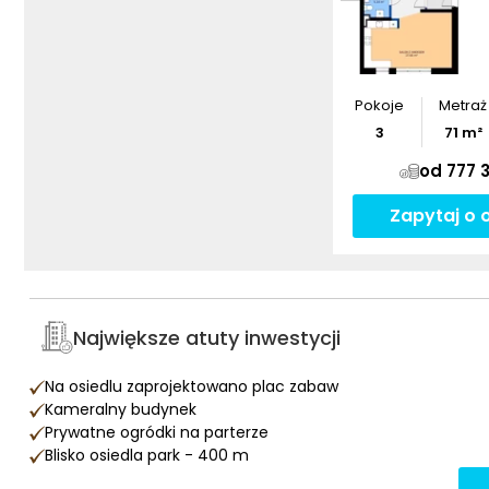
Pokoje
Metraż
3
71
m²
od 777 3
Zapytaj o 
Największe atuty inwestycji
Na osiedlu zaprojektowano plac zabaw
Kameralny budynek
Prywatne ogródki na parterze
Blisko osiedla park - 400 m