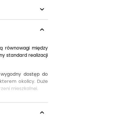
ją równowagi między
y standard realizacji
ia wygodny dostęp do
kterem okolicy. Duże
zeni mieszkalnej.
dowane układy. Każdy
czenia opiera się na