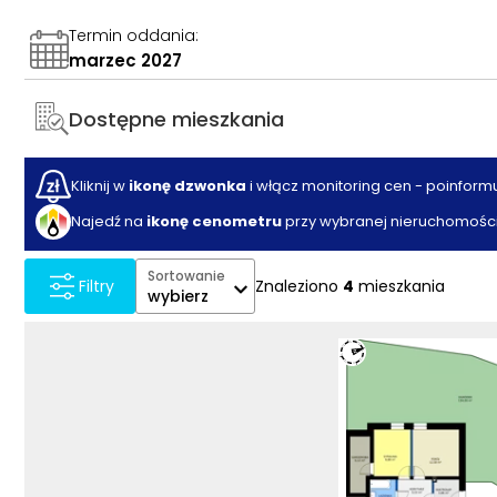
Termin oddania
:
marzec 2027
Dostępne mieszkania
Kliknij w
ikonę dzwonka
i włącz monitoring cen - poinform
Najedź na
ikonę cenometru
przy wybranej nieruchomości
Sortowanie
Znaleziono
4
mieszkania
Filtry
wybierz