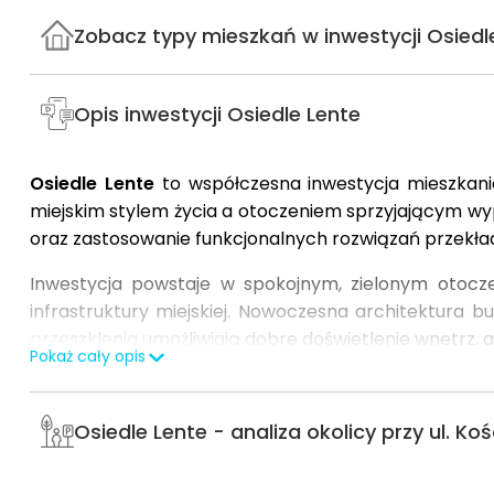
Zobacz typy mieszkań w inwestycji Osiedl
Opis inwestycji Osiedle Lente
Osiedle Lente
to współczesna inwestycja mieszkan
miejskim stylem życia a otoczeniem sprzyjającym wyp
oraz zastosowanie funkcjonalnych rozwiązań przekła
Inwestycja powstaje w spokojnym, zielonym otocze
infrastruktury miejskiej. Nowoczesna architektura
przeszklenia umożliwiają dobre doświetlenie wnętrz, a
Pokaż cały opis
Oferta obejmuje lokale o zróżnicowanych metrażach
lokal zaprojektowano z naciskiem na ergonomię i 
Osiedle Lente - analiza okolicy przy ul. Koś
trwałych materiałach oraz nowoczesnych rozwiązani
Na terenie osiedla przewidziano m.in.: