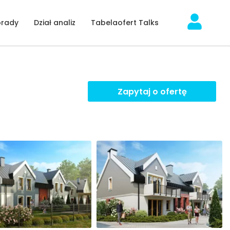
orady
Dział analiz
Tabelaofert Talks
Zapytaj o ofertę