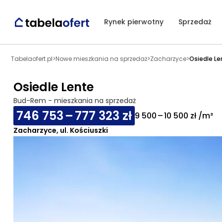
Rynek pierwotny
Sprzedaż
Tabelaofert.pl
>
Nowe mieszkania na sprzedaż
>
Zacharzyce
>
Osiedle L
Osiedle Lente
Bud-Rem - mieszkania na sprzedaż
746 753 – 777 323 zł
9 500 – 10 500 zł /m²
Zacharzyce, ul. Kościuszki