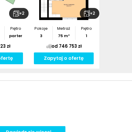
+
2
+
2
Piętro
Pokoje
Metraż
Piętro
parter
3
75
m²
1
23 zł
od 746 753 zł
ofertę
Zapytaj o ofertę