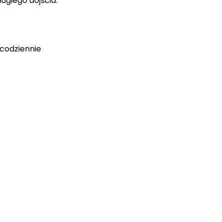
ugiego dojścia.
 codziennie