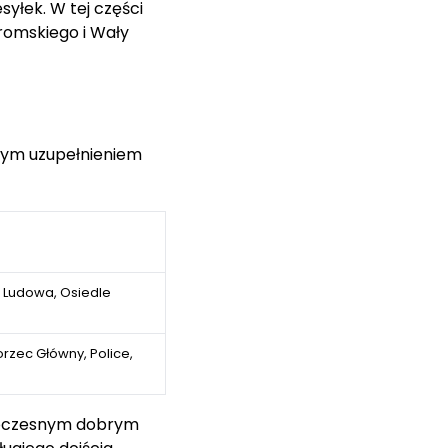
syłek. W tej części
romskiego i Wały
brym uzupełnieniem
, Ludowa, Osiedle
rzec Główny, Police,
dnoczesnym dobrym