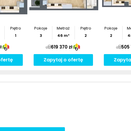
Piętro
Pokoje
Metraż
Piętro
Pokoje
M
1
3
46
m²
2
2
4
ł
619 370 zł
505 
ofertę
Zapytaj o ofertę
Zapyta