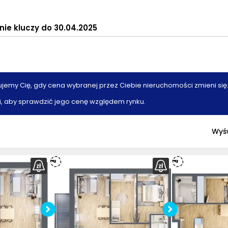
ie kluczy do 30.04.2025
ujemy Cię, gdy cena wybranej przez Ciebie nieruchomości zmieni się
, aby sprawdzić jego cenę względem rynku.
Wyśw
Sprawdź wymiary
Sprawd
ymiary
mieszkania
mie
nia
Pobierz
rzut
Po
z
rzut