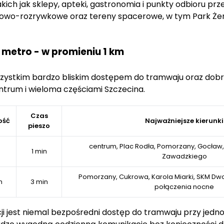
ich jak sklepy, apteki, gastronomia i punkty odbioru prze
ndlowo-rozrywkowe oraz tereny spacerowe, w tym Park Że
 metro - w promieniu 1 km
 wszystkim bardzo bliskim dostępem do tramwaju oraz do
trum i wieloma częściami Szczecina.
Czas
ość
Najważniejsze kierunki
pieszo
centrum, Plac Rodła, Pomorzany, Gocław
m
1 min
Zawadzkiego
Pomorzany, Cukrowa, Karola Miarki, SKM Dwo
m
3 min
połączenia nocne
cji jest niemal bezpośredni dostęp do tramwaju przy je