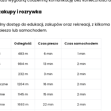
rdzo wygodną codzienną komunikację bez konieczności dł
zakupy i rozrywka
ny dostęp do edukacji, zakupów oraz rekreacji, z kilkoma
 pieszo lub samochodem.
Odległość
Czas pieszo
Czas samochodem
3
483 m
6 min
1 min
5
994 m
13 min
2 min
232 m
3 min
2 min
iczne
1204 m
16 min
2 min
nie
1145 m
15 min
2 min
nie
1693 m
22 min
2 min