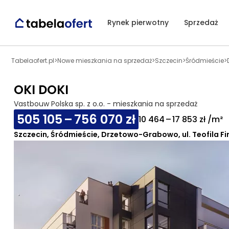
Rynek pierwotny
Sprzedaż
Tabelaofert.pl
>
Nowe mieszkania na sprzedaż
>
Szczecin
>
Śródmieście
>
OKI DOKI
Vastbouw Polska sp. z o.o. - mieszkania na sprzedaż
505 105 – 756 070 zł
10 464 – 17 853 zł /m²
Szczecin, Śródmieście, Drzetowo-Grabowo, ul. Teofila Fir