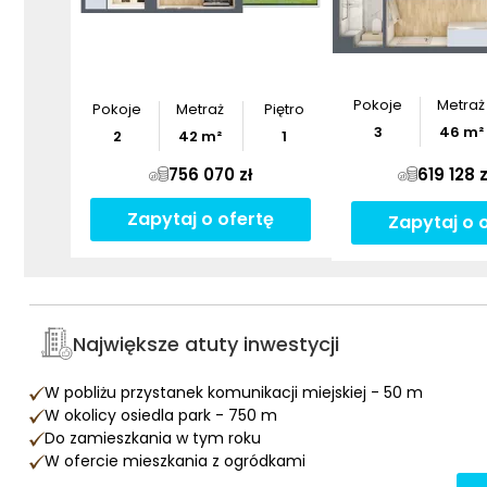
Pokoje
Metraż
Pokoje
Metraż
Piętro
3
46
m²
2
42
m²
1
756 070 zł
619 128 z
Zapytaj o ofertę
Zapytaj o 
Największe atuty inwestycji
W pobliżu przystanek komunikacji miejskiej - 50 m
W okolicy osiedla park - 750 m
Do zamieszkania w tym roku
W ofercie mieszkania z ogródkami