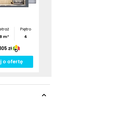
etraż
Piętro
8
m²
4
105 zł
j o ofertę