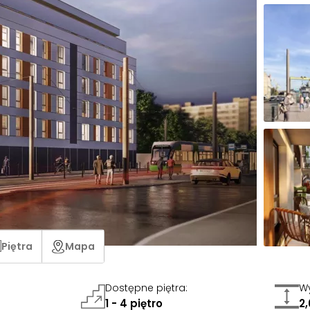
Piętra
Mapa
Dostępne piętra
:
Wy
1 - 4 piętro
2,