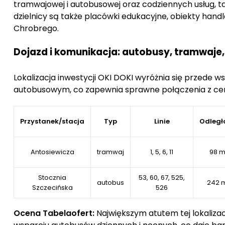
tramwajowej i autobusowej oraz codziennych usług, tak
dzielnicy są także placówki edukacyjne, obiekty ha
Chrobrego.
Dojazd i komunikacja: autobusy, tramwaje,
Lokalizacja inwestycji OKI DOKI wyróżnia się przede
autobusowym, co zapewnia sprawne połączenia z cen
Przystanek/stacja
Typ
Linie
Odległ
Antosiewicza
tramwaj
1, 5, 6, 11
98 
Stocznia
53, 60, 67, 525,
autobus
242 
Szczecińska
526
Ocena Tabelaofert:
Największym atutem tej lokaliza