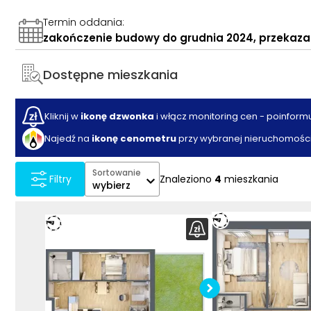
Termin oddania
:
zakończenie budowy do grudnia 2024, przekazan
Dostępne mieszkania
Kliknij w
ikonę dzwonka
i włącz monitoring cen - poinform
Najedź na
ikonę cenometru
przy wybranej nieruchomości
Sortowanie
Znaleziono
4
mieszkania
Filtry
wybierz
Sprawdź w
mieszka
Pobier