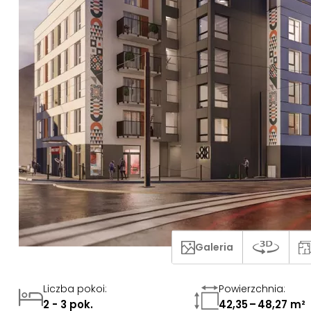
Galeria
Liczba pokoi
:
Powierzchnia
:
2 - 3 pok.
42,35 – 48,27 m²