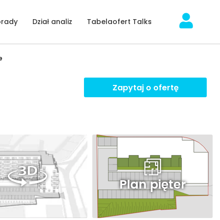
orady
Dział analiz
Tabelaofert Talks
e
Zapytaj o ofertę
Plan pięter