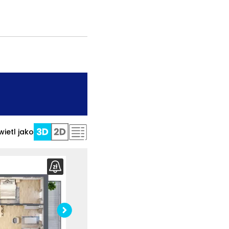
.
ietl jako
ź wymiary
Sprawdź wymiary
szkania
mieszkania
bierz
rzut
Pobierz
rzut