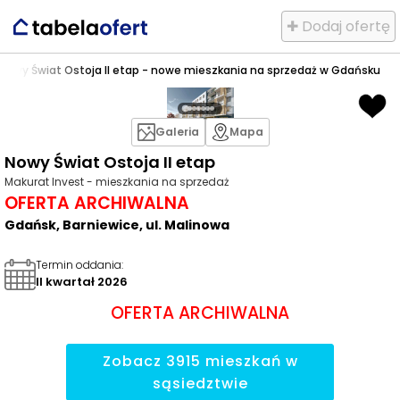
✚ Dodaj ofertę
Nowy Świat Ostoja II etap - nowe mieszkania na sprzedaż w Gdańsku
Galeria
Mapa
Nowy Świat Ostoja II etap
Makurat Invest - mieszkania na sprzedaż
OFERTA ARCHIWALNA
Gdańsk, Barniewice, ul. Malinowa
Termin oddania
:
II kwartał 2026
OFERTA ARCHIWALNA
Zobacz
3915
mieszkań
w
sąsiedztwie