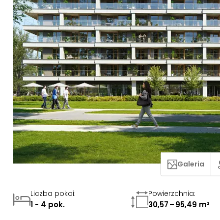
Galeria
Liczba pokoi
:
Powierzchnia
:
1 - 4 pok.
30,57 – 95,49 m²