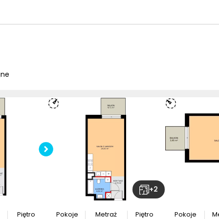
jne
Sprawdź wymiary
lokalu
inwestycyjnego
Pobierz
rzut
+
2
Piętro
Pokoje
Metraż
Piętro
Pokoje
M