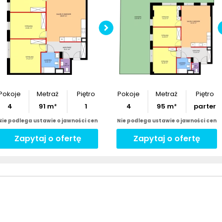
Sprawdź wymiary
Sprawdź wymiary
lokalu
lokalu
inwestycyjnego
inwestycyjnego
Pobierz
rzut
Pobierz
rzut
Pokoje
Metraż
Piętro
Pokoje
Metraż
Piętro
4
91
m²
1
4
95
m²
parter
Nie podlega ustawie o jawności cen
Nie podlega ustawie o jawności cen
Zapytaj o ofertę
Zapytaj o ofertę