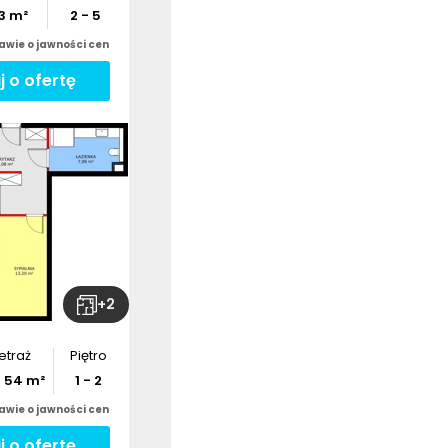
3
m²
2 - 5
awie o jawności cen
j o ofertę
+
2
etraż
Piętro
-
54
m²
1 - 2
awie o jawności cen
j o ofertę