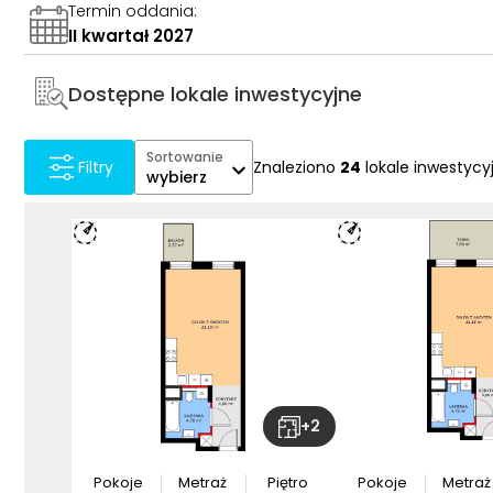
Termin oddania
:
II kwartał 2027
Dostępne lokale inwestycyjne
Sortowanie
Znaleziono
24
lokale inwestycy
Filtry
wybierz
+
2
Pokoje
Metraż
Piętro
Pokoje
Metraż