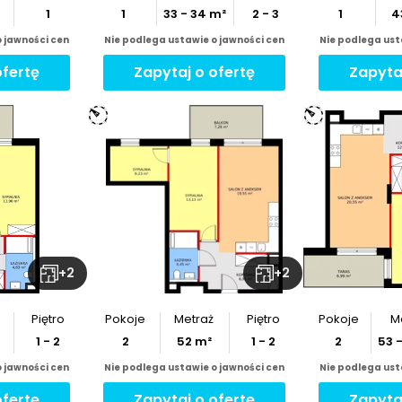
1
1
33
-
34
m²
2 - 3
1
4
o jawności cen
Nie podlega ustawie o jawności cen
Nie podlega ust
ofertę
Zapytaj o ofertę
Zapyta
ymiary
u
jnego
z
rzut
+
2
+
2
Piętro
Pokoje
Metraż
Piętro
Pokoje
M
1 - 2
2
52
m²
1 - 2
2
53
o jawności cen
Nie podlega ustawie o jawności cen
Nie podlega ust
ofertę
Zapytaj o ofertę
Zapyta