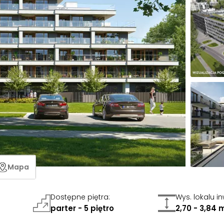
Mapa
Dostępne piętra
:
Wys. lokalu i
parter - 5 piętro
2,70 - 3,84 