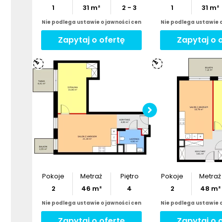
1
31
m²
2 - 3
1
31
m²
Nie podlega ustawie o jawności cen
Nie podlega ustawie 
Zapytaj o ofertę
Zapytaj o 
Sprawdź w
lokal
inwestycy
Pobier
Pokoje
Metraż
Piętro
Pokoje
Metraż
2
46
m²
4
2
48
m²
Nie podlega ustawie o jawności cen
Nie podlega ustawie 
Zapytaj o ofertę
Zapytaj o 