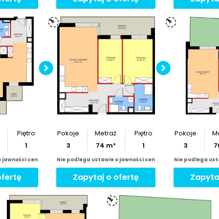
Sprawd
l
Pobierz
rzut
inwes
Po
Piętro
Pokoje
Metraż
Piętro
Pokoje
M
1
3
74
m²
1
3
7
o jawności cen
Nie podlega ustawie o jawności cen
Nie podlega ust
ofertę
Zapytaj o ofertę
Zapyta