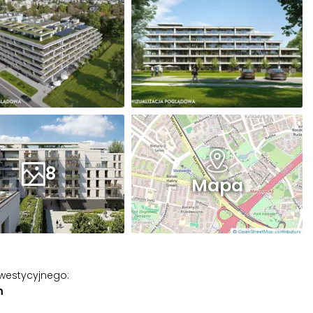
8
Mapa
nwestycyjnego
:
m