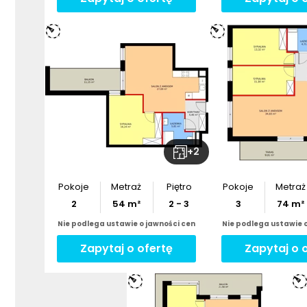
+
2
Pokoje
Metraż
Piętro
Pokoje
Metraż
2
54
m²
2 - 3
3
74
m²
Nie podlega ustawie o jawności cen
Nie podlega ustawie 
Zapytaj o ofertę
Zapytaj o 