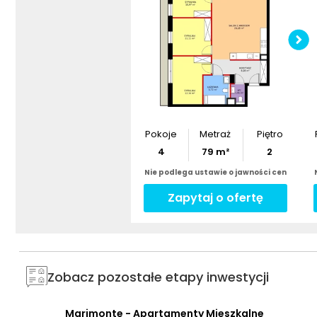
Pokoje
Metraż
Piętro
4
79
m²
2
Nie podlega ustawie o jawności cen
Zapytaj o ofertę
Zobacz pozostałe etapy inwestycji
Marimonte - Apartamenty Mieszkalne
AI