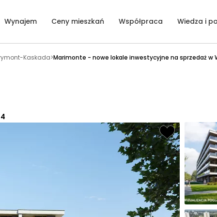
Wynajem
Ceny mieszkań
Współpraca
Wiedza i p
rymont-Kaskada
>
Marimonte - nowe lokale inwestycyjne na sprzedaż w
 4