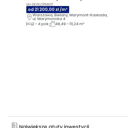
GH DEVELOPMENT
od 21 200,00 zł /m²
Warszawa, Bielany, Marymont-Kaskada, 
ul. Marymoncka 4
2
-
4
pok.
48,49 – 111,24 m²
Największe atuty inwestycji