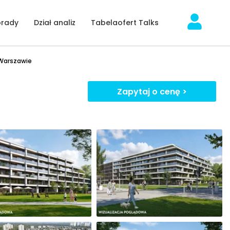
orady
Dział analiz
Tabelaofert Talks
 Warszawie
Zapytaj o cenę >