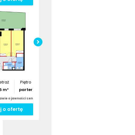
ź wymiary
Sprawdź wymiary
okalu
lokalu
tycyjnego
inwestycyjnego
bierz
rzut
Pobierz
rzut
etraż
Piętro
6
m²
parter
awie o jawności cen
j o ofertę