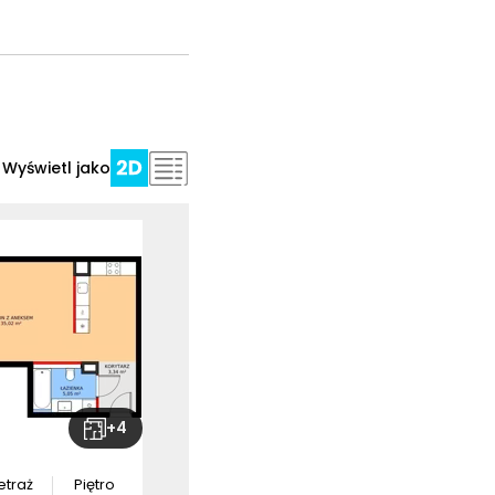
Wyświetl jako
+
4
etraż
Piętro