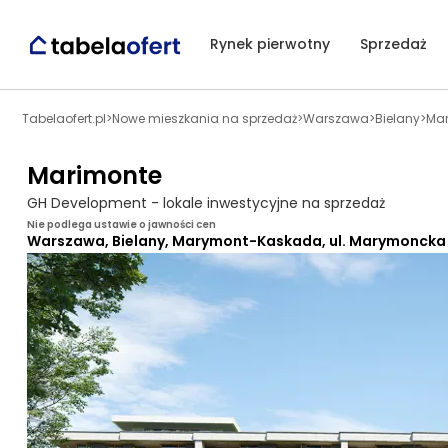
Rynek pierwotny
Sprzedaż
Tabelaofert.pl
>
Nowe mieszkania na sprzedaż
>
Warszawa
>
Bielany
>
Ma
Marimonte
GH Development - lokale inwestycyjne na sprzedaż
Nie podlega ustawie o jawności cen
Warszawa, Bielany, Marymont-Kaskada, ul. Marymoncka