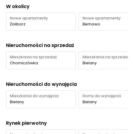
Conrada
ochrony
W okolicy
zdrowia
AstraMED Bielany
575 m
9 min
Nowe apartamenty
Nowe apartamenty
Żoliborz
Bemowo
Ocena Tabelaofert:
Lokalizacja zapewnia bardzo
wygodny dostęp do podstawowych usług codziennych,
szczególnie zakupów, przesyłek, usług beauty i
Nieruchomości na sprzedaż
gastronomii.
Mieszkania na sprzedaż
Mieszkania na sprzedaż
Chomiczówka
Bielany
Parki i zieleń - w promieniu 1 km
W okolicy inwestycji dostęp do zieleni wypada
Nieruchomości do wynajęcia
korzystnie dzięki bliskiemu parkowi osiedlowemu, zieleni
przy samym budynku oraz spacerowym terenom w
Mieszkania do wynajęcia
Domy do wynajęcia
sąsiedztwie Chomiczówki.
Bielany
Bielany
Typ
Czas
Nazwa
Odległość
Rynek pierwotny
usługi
pieszo