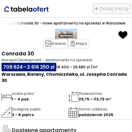
✚ Dodaj ofertę
iczówka
>
Conrada 30 - nowe apartamenty na sprzedaż w Warszawie
Galeria
Mapa
Conrada 30
Marvipol Development - apartamenty na sprzedaż
709 624 – 2 616 250 zł
18 400 – 26 680 zł /m²
Warszawa, Bielany, Chomiczówka, ul. Josepha Conrada
30
Liczba pokoi
:
Powierzchnia
:
1 - 4 pok.
29,75 – 113,75 m²
Dostępne piętra
:
Termin oddania
:
3 - 8 piętro
październik 2025
Dostępne apartamenty