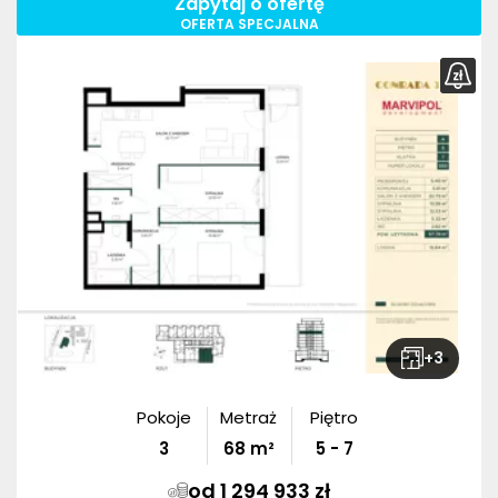
Zapytaj o ofertę
OFERTA SPECJALNA
+
3
Pokoje
Metraż
Piętro
3
68
m²
5 - 7
od 1 294 933 zł