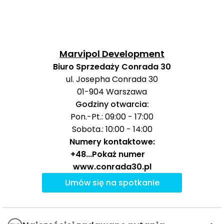
Ważne miejsca w okolicy: edukacja, sport,
zakupy i rozrywka
W najbliższej okolicy inwestycji warto zwrócić uwagę na
Marvipol Development
dostęp do edukacji, rekreacji, zakupów i rozrywki, z
Biuro Sprzedaży Conrada 30
kilkoma codziennie przydatnymi miejscami osiągalnymi
ul. Josepha Conrada 30
nawet w kilka–kilkanaście minut spacerem.
01-904
Warszawa
Godziny otwarcia:
Czas
Pon.-Pt.: 09:00 - 17:00
Typ usługi
Nazwa usługi
Odległość
pieszo
s
Sobota.: 10:00 - 14:00
Numery kontaktowe:
Punkt
Przedszkolny Little
284 m
4 min
+48
...
Pokaż numer
Blue
www.conrada30.pl
Przedszkola
Umów się na spotkanie
Przedszkole nr
340
599 m
8 min
„Kasztanowego
Ludka”