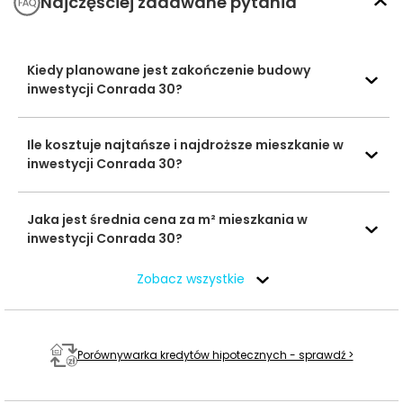
Najczęściej zadawane pytania
LX Liceum
Ogólnokształcące
954 m
12 min
im. Wojciecha
Kiedy planowane jest zakończenie budowy
Szkoły
Górskiego
inwestycji Conrada 30?
średnie
Liceum
Ogólnokształcące
1206 m
15 min
Ile kosztuje najtańsze i najdroższe mieszkanie w
nr 13
inwestycji Conrada 30?
Centrum
Medyczne
1847 m
24 min
Kształcenia
Jaka jest średnia cena za m² mieszkania w
Podyplomowego
inwestycji Conrada 30?
Uczelnie
wyższe
Chrześcijańska
Zobacz wszystkie
Akademia
2716 m
35 min
Teologiczna w
Warszawie
Porównywarka kredytów hipotecznych - sprawdź >
CRS Bielany
1216 m
16 min
Baseny i
Obiekty
Siłownia