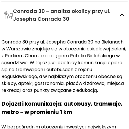
udogodnień. Złożona z 85 mieszkań o zróżnicowanych
Conrada 30 - analiza okolicy przy ul.
metrażach, od przytulnych 29,48 m² do przestronnych
113,82 m², z rozkładami od 1 do 4 pokoi, inwestycja ta
Josepha Conrada 30
oferuje różnorodne opcje dla różnych grup klientów, od
singli po rodziny.
Conrada 30 przy ul. Josepha Conrada 30 na Bielanach
Każde z mieszkań zostało zaprojektowane z myślą o
w Warszawie znajduje się w otoczeniu osiedlowej zieleni,
jakości życia i komforcie, z loggiami, balkonami,
z Parkiem Chomicza i ciągiem Potoku Bielańskiego w
tarasami lub ogródkami, zapewniającymi mieszkańcom
sąsiedztwie. W tej części dzielnicy komunikacja opiera
możliwość cieszenia się otaczającym ich pięknem i
się na tramwajach i autobusach z rejonu
świeżym powietrzem bez konieczności opuszczania
Bogusławskiego, a w najbliższym otoczeniu obecne są
swojego mieszkania.
Funkcjonalne rozkłady
sklepy, apteki, gastronomia, placówki zdrowia, miejsca
pomieszczeń
rekreacji oraz punkty związane z edukacją.
umożliwiają elastyczność w aranżacji
wnętrz, co pozwala na dostosowanie ich do
Dojazd i komunikacja: autobusy, tramwaje,
indywidualnych potrzeb i stylu życia każdego
metro - w promieniu 1 km
mieszkańca.
Jedną z głównych zalet lokalizacji jest
doskonałe
W bezpośrednim otoczeniu inwestycji największym