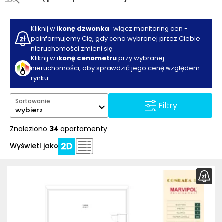
Kliknij w
ikonę dzwonka
i włącz monitoring cen -
poinformujemy Cię, gdy cena wybranej przez Ciebie
nieruchomości zmieni się.
Kliknij w
ikonę cenometru
przy wybranej
nieruchomości, aby sprawdzić jego cenę względem
rynku.
Sortowanie
Filtry
wybierz
Znaleziono
34
apartamenty
Wyświetl jako