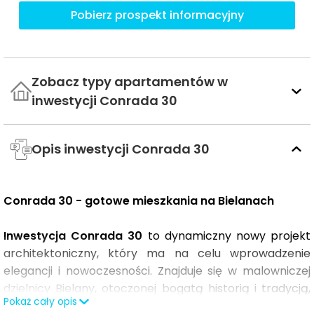
Pobierz prospekt informacyjny
Zobacz typy apartamentów w
inwestycji Conrada 30
Opis inwestycji Conrada 30
Conrada 30 - gotowe mieszkania na Bielanach
Inwestycja Conrada 30
to dynamiczny nowy projekt
architektoniczny, który ma na celu wprowadzenie
elegancji i nowoczesności. Znajduje się w malowniczej
dzielnicy Bielany, otoczonej bogatą historią i tradycją,
Pokaż cały opis
jednocześnie oferującą wiele nowoczesnych