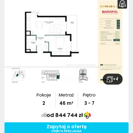
+
4
Pokoje
Metraż
Piętro
2
46
m²
3 - 7
od 844 744 zł
Zapytaj o ofertę
OFERTA SPECJALNA