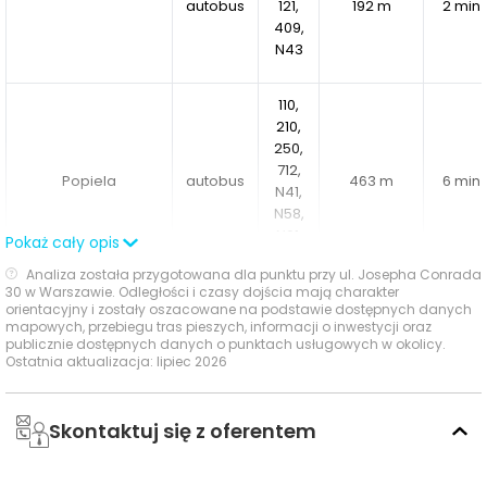
autobus
121,
192 m
2 min
edukacyjnych
, w tym żłobków, przedszkoli i szkół, co
409,
sprawia, że jest to idealne miejsce dla rodzin z dziećmi.
N43
110,
210,
250,
712,
Popiela
autobus
463 m
6 min
N41,
N58,
N91,
Pokaż cały opis
Z12
Analiza została przygotowana dla punktu przy ul. Josepha Conrada
30 w Warszawie. Odległości i czasy dojścia mają charakter
171,
orientacyjny i zostały oszacowane na podstawie dostępnych danych
Chomiczówka
autobus
913 m
12 min
180
mapowych, przebiegu tras pieszych, informacji o inwestycji oraz
publicznie dostępnych danych o punktach usługowych w okolicy.
Ostatnia aktualizacja: lipiec 2026
Ocena Tabelaofert:
bardzo dobra dostępność
codziennego transportu publicznego, szczególnie dzięki
Skontaktuj się z oferentem
szybkiemu dojściu do tramwajów i autobusów na
Bogusławskiego.