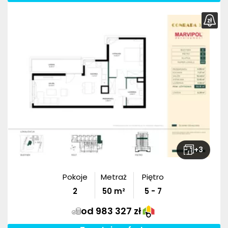
+
3
Pokoje
Metraż
Piętro
2
50
m²
5 - 7
od 983 327 zł