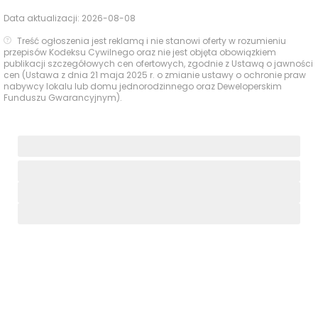
sportowe
684 m
9 min
Plenerowa
Data aktualizacji:
2026-08-08
Centra
Treść ogłoszenia jest reklamą i nie stanowi oferty w rozumieniu
Galeria Bemowo
2239 m
29 min
przepisów Kodeksu Cywilnego oraz nie jest objęta obowiązkiem
handlowe
publikacji szczegółowych cen ofertowych, zgodnie z Ustawą o jawności
cen (Ustawa z dnia 21 maja 2025 r. o zmianie ustawy o ochronie praw
Kina i centra
nabywcy lokalu lub domu jednorodzinnego oraz Deweloperskim
MK Bowling
2185 m
29 min
Funduszu Gwarancyjnym).
rozrywki
Ocena Tabelaofert:
lokalizacja zapewnia wygodny
dostęp do codziennych usług rodzinnych i
rekreacyjnych, a najbliższe punkty są na tyle blisko, że
realnie wspierają komfort życia na co dzień.
Usługi na co dzień: zakupy, zdrowie i
gastronomia - w promieniu 1 km
W bezpośrednim otoczeniu inwestycji dostęp do
codziennych usług jest wygodny i zróżnicowany, a
większość najpotrzebniejszych punktów znajduje się w