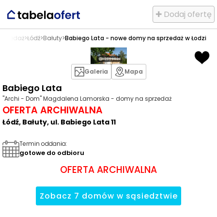
✚ Dodaj ofertę
sprzedaż
>
Łódź
>
Bałuty
>
Babiego Lata - nowe domy na sprzedaż w Łodzi
Galeria
Mapa
Babiego Lata
"Archi - Dom" Magdalena Lamorska - domy na sprzedaż
OFERTA ARCHIWALNA
Łódź, Bałuty, ul. Babiego Lata 11
Termin oddania
:
gotowe do odbioru
OFERTA ARCHIWALNA
Zobacz
7
domów
w sąsiedztwie