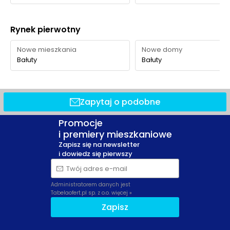
Rynek pierwotny
Nowe mieszkania
Nowe domy
Bałuty
Bałuty
Zapytaj o podobne
Promocje
i premiery mieszkaniowe
Zapisz się na newsletter
i dowiedz się pierwszy
Twój adres e-mail
Administratorem danych jest
Tabelaofert.pl sp. z o.o.
więcej »
Zapisz