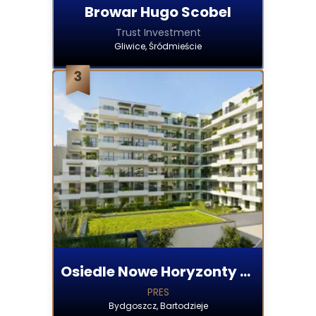
Browar Hugo Scobel
Trust Investment
Gliwice, Śródmieście
Osiedle Nowe Horyzonty - etap II
PRES
Bydgoszcz, Bartodzieje