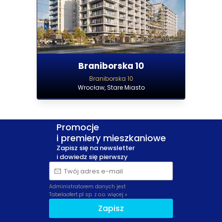
Braniborska 10
Braniborska 10
Wrocław, Stare Miasto
Promocje
i premiery mieszkaniowe
Zapisz się na newsletter
i dowiedz się pierwszy
Twój adres e-mail
Administratorem danych jest
Tabelaofert.pl sp. z o.o.
więcej »
Zapisz