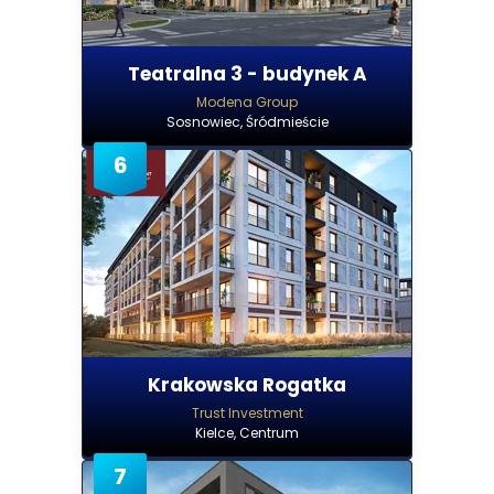
Teatralna 3 - budynek A
Modena Group
Sosnowiec, Śródmieście
6
Krakowska Rogatka
Trust Investment
Kielce, Centrum
7