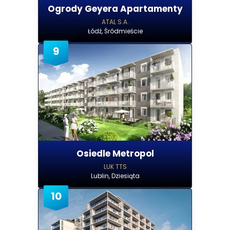
Ogrody Geyera Apartamenty
ATAL S.A.
Łódź, Śródmieście
9
Osiedle Metropol
LUK TTS
Lublin, Dziesiąta
10