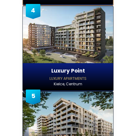
4
Luxury Point
LUXURY APARTMENTS
Kielce, Centrum
5