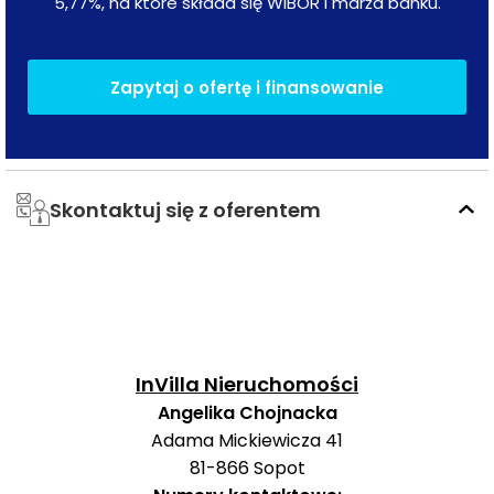
5,77
%, na które składa się WIBOR i marża banku.
Rozkład budynku:
piwnica (wejście od podwórza),
parter: 2 mieszkania (3- i 2-pokojowe) + lokal do
Zapytaj o ofertę i finansowanie
adaptacji,
I piętro: 2 mieszkania (2- i 3-pokojowe) + lokal do
adaptacji,
II piętro (poddasze): przestrzeń pod 2 mieszkania.
Skontaktuj się z oferentem
Dodatkowym atutem jest zaplecze techniczne - w
całym budynku rozprowadzona instalacja 400V (siła),
co umożliwia zastosowanie nowoczesnych rozwiązań
oraz w pełni elektrycznych kuchni.
InVilla Nieruchomości
Na terenie posesji znajduje się wewnętrzne podwórze z
Angelika Chojnacka
miejscami parkingowymi dla 4 samochodów oraz
garaż
Adama Mickiewicza 41
- niezwykle cenny element w tej lokalizacji.
81-866
Sopot