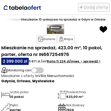
✚ Dodaj ofertę
dynia
>
Orłowo
>
Mieszkanie 10-pokojowe na sprzedaż w Gdyni w Orłowie
Galeria
Mapa
Mieszkanie na sprzedaż, 423,00 m², 10 pokoi,
parter, oferta nr IN667254976
2 399 000 zł
5 671 zł /m²
Rata
11 224 zł
/mies.
- sprawdź
>
Monitoring cen
Mieszkanie
z oferty
InVilla Nieruchomości
Gdynia, Orłowo, Mysłowicka
Liczba pokoi
:
Powierzchnia
:
10 pokoi
423,00 m²
Piętro
:
Rok Budowy
:
parter
1934