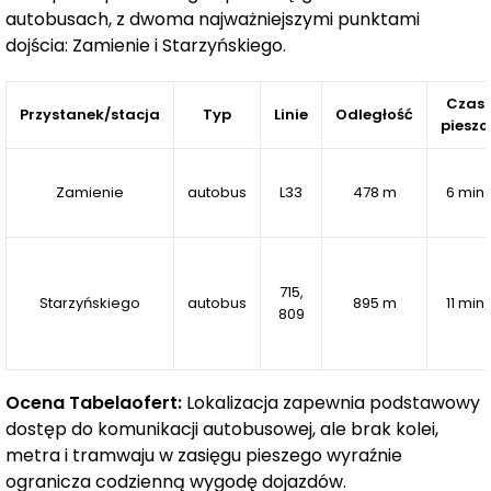
autobusach, z dwoma najważniejszymi punktami
każdemu mieszkaniu.
dojścia: Zamienie i Starzyńskiego.
Na terenie osiedla zaplanowano miejsca parkingowe, z
jednym przypisanym miejscem do każdego mieszkania
Czas
Przystanek/stacja
Typ
Linie
Odległość
pieszo
w cenie
1 zł
. Osiedle jest ogrodzone, a jego mieszkańcy
mają dostęp do stref wypoczynkowych oraz
bezpiecznych
placów zabaw
. W pobliżu znajdują się
Zamienie
autobus
L33
478 m
6 min
szkoła podstawowa, przedszkole oraz obiekty
sportowe, a także punkty handlowe, takie jak markety
ALDI
i
NETTO
, co czyni załatwianie codziennych spraw
715,
łatwym i bezproblemowym.
Starzyńskiego
autobus
895 m
11 min
809
***
Ocena Tabelaofert:
Lokalizacja zapewnia podstawowy
dostęp do komunikacji autobusowej, ale brak kolei,
Poszczególne etapy osiedla Zielone Zamienie
metra i tramwaju w zasięgu pieszego wyraźnie
realizowane są przez spółki celowe należące do Grupy
ogranicza codzienną wygodę dojazdów.