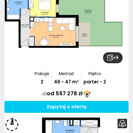
+
9
Pokoje
Metraż
Piętro
2
46
-
47
m²
parter - 2
od 557 278 zł
Zapytaj o ofertę