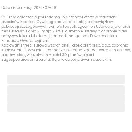
fitness
SalsaFit, Waniliowa
Data aktualizacji:
2026-07-09
778 m
12 min
7
Treść ogłoszenia jest reklamą i nie stanowi oferty w rozumieniu
przepisów Kodeksu Cywilnego oraz nie jest objęta obowiązkiem
PaPiVi
760 m
11 min
publikacji szczegółowych cen ofertowych, zgodnie z Ustawą o jawności
cen (Ustawa z dnia 21 maja 2025 r. o zmianie ustawy o ochronie praw
Kawiarnie i
nabywcy lokalu lub domu jednorodzinnego oraz Deweloperskim
restauracje
Figata, Arakowa
780 m
12 min
Funduszu Gwarancyjnym).
8A/U1
Kopiowanie treści surowo wzbronione! Tabelaofert.pl sp. z o.o. zabrania
kopiowania i używania - bez naszej pisemnej zgody - wszelkich opisów,
planów lokali, wirtualnych makiet 3D, planów pięter i
Plac zabaw na
—
—
zagospodarowania terenu. Są one objęte prawem autorskim.
terenie inwestycji
Place zabaw
Plac Zabaw w
286 m
4 min
Zamieniu
La Femme Nail
660 m
10 min
Gabinety
Studio, Waniliowa 1
fryzjerskie i
kosmetyczne
Smooth Elegance,
660 m
10 min
Waniliowa 1/U80
Indywidualna