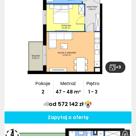
+
9
Pokoje
Metraż
Piętro
2
47
-
48
m²
1 - 3
od 572 142 zł
Zapytaj o ofertę