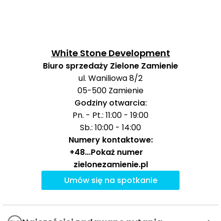
Baseny i
Obiekty
Kaliber
1958 m
25 min
3 
sportowe
White Stone Development
Centra
Galeria
3350 m
42 min
5 
Biuro sprzedaży Zielone Zamienie
handlowe
Lesznowola
ul. Waniliowa 8/2
05-500
Zamienie
Ocena Tabelaofert:
okolica najlepiej wypada pod
Godziny otwarcia:
kątem codziennej logistyki rodzinnej, a oferta sportowa
Pn. - Pt.: 11:00 - 19:00
i zakupowa stanowi praktyczne uzupełnienie
Sb.: 10:00 - 14:00
najbliższego otoczenia.
Numery kontaktowe:
Usługi na co dzień: zakupy, zdrowie i
+48
...
Pokaż numer
zielonezamienie.pl
gastronomia - w promieniu 1 km
Umów się na spotkanie
W najbliższym otoczeniu inwestycji dostępne są
podstawowe usługi codzienne, a najmocniej wypada
oferta dla rodzin z dziećmi oraz wygodny dostęp do