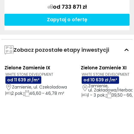
od 733 871 zł
Zapytaj o ofertę
Zobacz pozostałe etapy inwestycji
Zielone Zamienie IX
Zielone Zamienie XI
AI
GOTOWE DO ODBIORU
AI
WHITE STONE DEVELOPMENT
WHITE STONE DEVELOPMENT
od 11 639 zł /m²
od 10 639 zł /m²
Zamienie, 
Zamienie, ul. Czekoladowa
ul. Zakładowa/Herbac
2
pok.
46,60 – 46,78 m²
1
-
3
pok.
39,50 – 66,