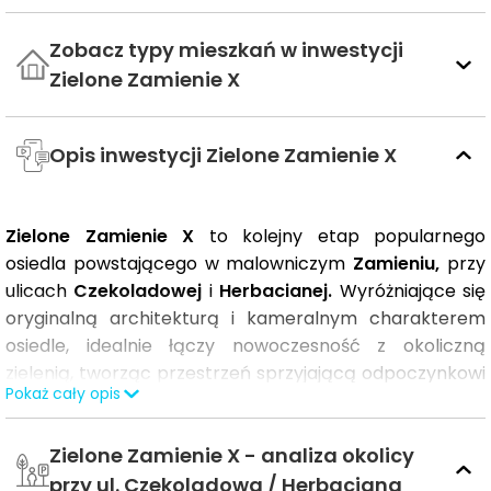
Zobacz typy mieszkań w inwestycji
Zielone Zamienie X
Opis inwestycji Zielone Zamienie X
Zielone Zamienie X
to kolejny etap popularnego
osiedla powstającego w malowniczym
Zamieniu,
przy
ulicach
Czekoladowej
i
Herbacianej.
Wyróżniające się
oryginalną architekturą i kameralnym charakterem
osiedle, idealnie łączy nowoczesność z okoliczną
zielenią, tworząc przestrzeń sprzyjającą odpoczynkowi
Pokaż cały opis
i codziennemu komfortowi.
Zielone Zamienie X - analiza okolicy
Lokalizacja w zielonej okolicy z niską zabudową stanowi
doskonałą alternatywę dla mieszkania w zatłoczonej
przy ul. Czekoladowa / Herbaciana