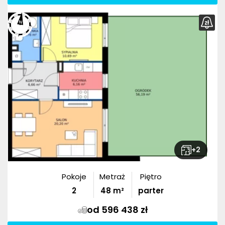
+
2
Pokoje
Metraż
Piętro
2
48
m²
parter
od 596 438 zł