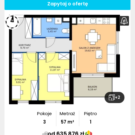
Zapytaj o ofertę
+
2
Pokoje
Metraż
Piętro
3
57
m²
1
od 635 876 zł