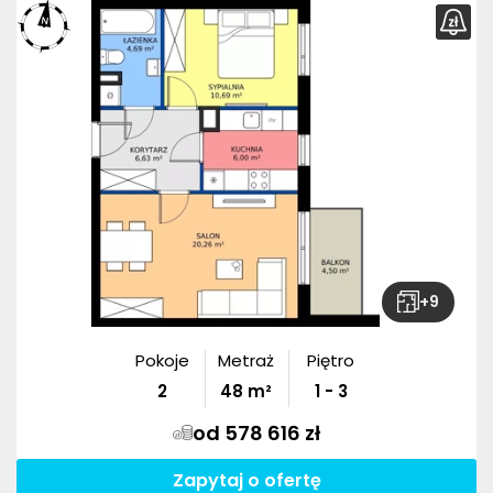
+
9
Pokoje
Metraż
Piętro
2
48
m²
1 - 3
od 578 616 zł
Zapytaj o ofertę