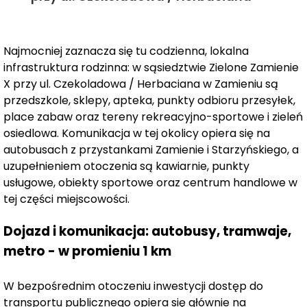
stolicy, a jednocześnie dobrze rozwinięta komunikacja
sprawia, że nie trzeba rezygnować z zalet dużego
miasta. Dzięki bliskości węzła
drogi ekspresowej S7
Najmocniej zaznacza się tu codzienna, lokalna
mieszkańcy mogą w szybki sposób dotrzeć do centrum
infrastruktura rodzinna: w sąsiedztwie Zielone Zamienie
Warszawy. Dodatkowo, pobliskie przystanki
X przy ul. Czekoladowa / Herbaciana w Zamieniu są
autobusowe oraz
stacja PKP Jeziorki
, oddalona o
przedszkole, sklepy, apteka, punkty odbioru przesyłek,
zaledwie 2 km, zapewniają wygodny transport do
place zabaw oraz tereny rekreacyjno-sportowe i zieleń
różnych części stolicy i poza nią.
osiedlowa. Komunikacja w tej okolicy opiera się na
autobusach z przystankami Zamienie i Starzyńskiego, a
Najnowszy etap oferuje
uzupełnieniem otoczenia są kawiarnie, punkty
96 mieszkań
w czterech
usługowe, obiekty sportowe oraz centrum handlowe w
trzypiętrowych budynkach
. Każde mieszkanie
tej części miejscowości.
charakteryzuje się funkcjonalnym układem i dużą ilością
naturalnego światła, a duże
balkony
i
ogródki
(o
Dojazd i komunikacja: autobusy, tramwaje,
powierzchni nawet do
230 m²
) stanowią dodatkowy
metro - w promieniu 1 km
atut, umożliwiający mieszkańcom stworzenie własnej
przestrzeni na świeżym powietrzu. Ogromną zaletą
osiedla jest możliwość zagospodarowania zieleni we
W bezpośrednim otoczeniu inwestycji dostęp do
transportu publicznego opiera się głównie na
własnym otoczeniu, co dodaje wyjątkowego charakteru