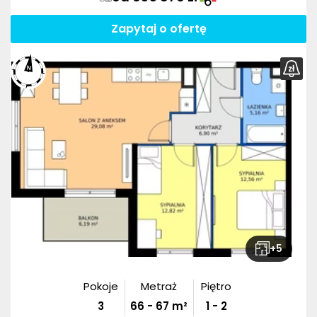
Zapytaj o ofertę
+
5
Pokoje
Metraż
Piętro
3
66
-
67
m²
1 - 2