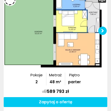
Pokoje
Metraż
Piętro
2
48
m²
parter
589 793 zł
Zapytaj o ofertę