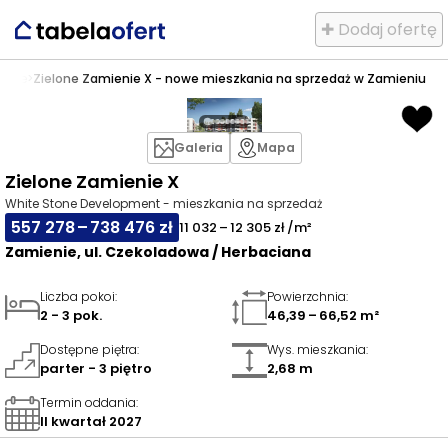
✚ Dodaj ofertę
enie
>
Zielone Zamienie X - nowe mieszkania na sprzedaż w Zamieniu
Galeria
Mapa
Zielone Zamienie X
White Stone Development - mieszkania na sprzedaż
557 278 – 738 476 zł
11 032 – 12 305 zł /m²
Zamienie, ul. Czekoladowa / Herbaciana
Liczba pokoi
:
Powierzchnia
:
2 - 3 pok.
46,39 – 66,52 m²
Dostępne piętra
:
Wys. mieszkania
:
parter - 3 piętro
2,68 m
Termin oddania
:
II kwartał 2027