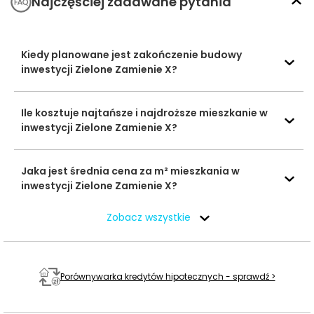
Najczęściej zadawane pytania
punktów odbioru przesyłek i lokalnych usług.
Czas
Typ usługi
Nazwa
Odległość
Kiedy planowane jest zakończenie budowy
pieszo
inwestycji Zielone Zamienie X?
Sklepy,
Lewiatan
565 m
9 min
supermarkety,
Ile kosztuje najtańsze i najdroższe mieszkanie w
dyskonty
Żabka
647 m
10 min
inwestycji Zielone Zamienie X?
Apteka „Niskich
Apteki
Cen” / apteka przy
624 m
9 min
Jaka jest średnia cena za m² mieszkania w
Błędnej 14C
inwestycji Zielone Zamienie X?
Paczkomat InPost
592 m
9 min
Zobacz wszystkie
ZMN01M
Poczta i
paczkomaty
Paczkomat InPost
628 m
9 min
ZMN02M
Porównywarka kredytów hipotecznych - sprawdź >
EMS FitFactory,
700 m
11 min
Arakowa 5
Siłownie i kluby