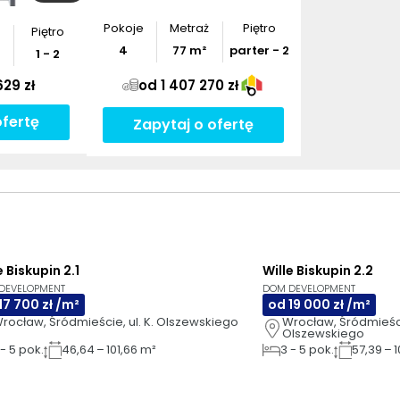
Pokoje
Metraż
Piętro
Piętro
4
77
m²
parter - 2
1 - 2
629 zł
od 1 407 270 zł
ofertę
Zapytaj o ofertę
NOWOŚĆ
e Biskupin 2.1
Wille Biskupin 2.2
DEVELOPMENT
DOM DEVELOPMENT
17 700 zł /m²
od 19 000 zł /m²
rocław, Śródmieście, ul. K. Olszewskiego
Wrocław, Śródmieście
Olszewskiego
-
5
pok.
46,64 – 101,66 m²
3
-
5
pok.
57,39 – 