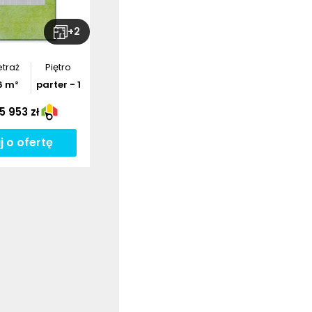
+
2
traż
Piętro
6
m²
parter - 1
5 953 zł
j o ofertę