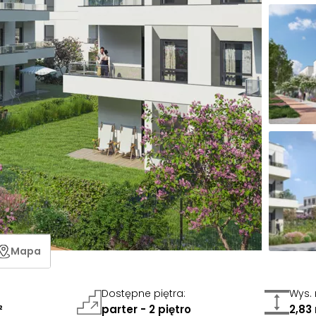
Mapa
Dostępne piętra
:
Wys.
²
parter - 2 piętro
2,83