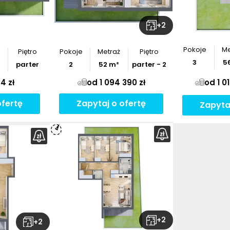
+
2
Pokoje
Me
Piętro
Pokoje
Metraż
Piętro
3
5
parter
2
52
m²
parter - 2
4 zł
od 1 094 390 zł
od 1 01
ofertę
Zapytaj o ofertę
Zapyta
+
2
+
2