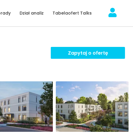
orady
Dział analiz
Tabelaofert Talks
Zapytaj o ofertę