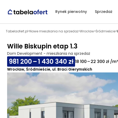
Rynek pierwotny
Sprzedaż
Tabelaofert.pl
>
Nowe mieszkania na sprzedaż
>
Wrocław
>
Śródmieście
>
Wille Biskupin etap 1.3
Dom Development - mieszkania na sprzedaż
981 200 – 1 430 340 zł
18 100 – 22 300 zł /m²
Wrocław, Śródmieście, ul. Braci Gierymskich