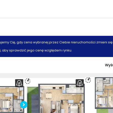
ujemy Cię, gdy cena wybranej przez Ciebie nieruchomości zmieni się
, aby sprawdzić jego cenę względem rynku.
Wyśw
ymiary
Sprawdź wymiary
nia
mieszkania
z
rzut
Pobierz
rzut