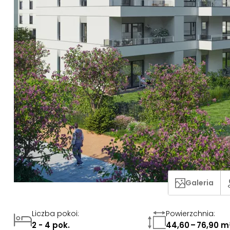
Galeria
Liczba pokoi
:
Powierzchnia
:
2 - 4 pok.
44,60 – 76,90 m