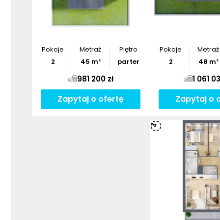
Pokoje
Metraż
Piętro
Pokoje
Metraż
2
45
m²
parter
2
48
m²
981 200 zł
1 061 03
Zapytaj o ofertę
Zapytaj o 