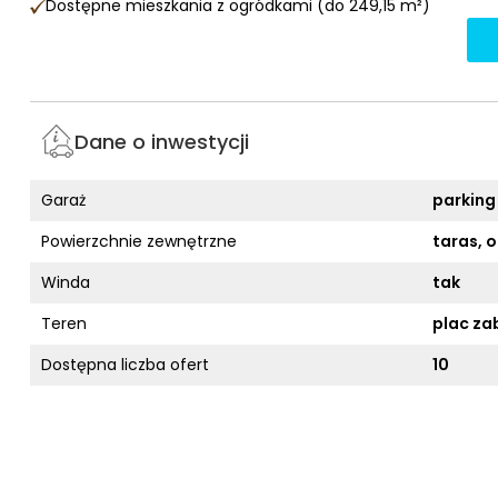
Dostępne mieszkania z ogródkami (do 249,15 m²)
Dane o inwestycji
Garaż
parking
Powierzchnie zewnętrzne
taras, 
Winda
tak
Teren
plac za
Dostępna liczba ofert
10