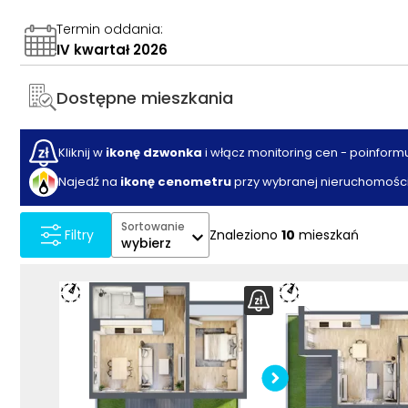
Termin oddania
:
IV kwartał 2026
Dostępne mieszkania
Kliknij w
ikonę dzwonka
i włącz monitoring cen - poinform
Najedź na
ikonę cenometru
przy wybranej nieruchomości
Sortowanie
Znaleziono
10
mieszkań
Filtry
wybierz
Sprawdź w
mieszka
Pobier