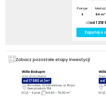
Pokoje
Metraż
3
64
m²
od 1 218 
Zapytaj o 
Zobacz pozostałe etapy inwestycji
Wille Biskupin
Will
AI
GOTOWE DO ODBIORU
AI
DOM DEVELOPMENT
DOM 
od 17 580 zł /m²
od 
Wrocław, Śródmieście, ul. Braci 
W
Gierymskich 156
2
-
4
pok.
44,60 – 76,90 m²
2