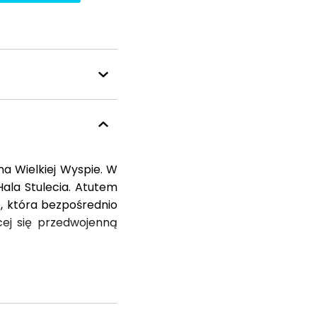
na Wielkiej Wyspie. W
Hala Stulecia. Atutem
o, która bezpośrednio
ącej się przedwojenną