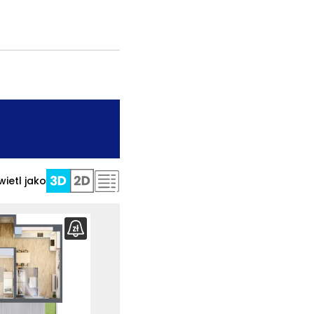
.
ietl jako