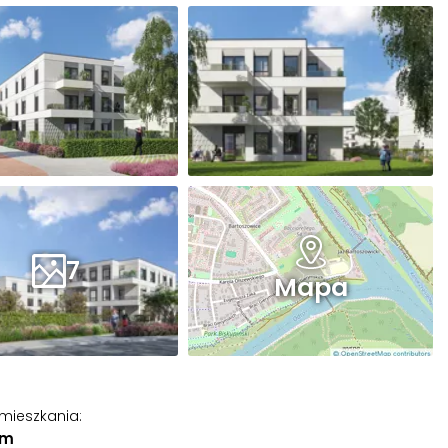
7
Mapa
 mieszkania
:
 m