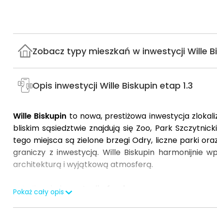
Zobacz typy mieszkań w inwestycji Wille Bi
Opis inwestycji Wille Biskupin etap 1.3
Wille Biskupin
to nowa, prestiżowa inwestycja zlokal
bliskim sąsiedztwie znajdują się Zoo, Park Szczytn
tego miejsca są zielone brzegi Odry, liczne parki or
graniczy z inwestycją. Wille Biskupin harmonijnie w
architekturą i wyjątkową atmosferą.
Lokalizacja inwestycji oferuje:
Pokaż cały opis
bliskość terenów zielonych