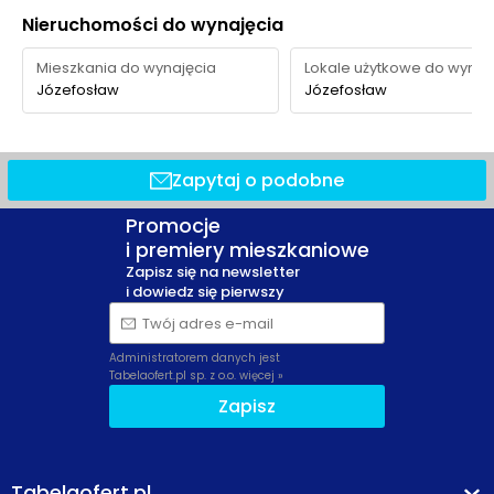
Nieruchomości do wynajęcia
Mieszkania do wynajęcia
Lokale użytkowe do wynaj
Józefosław
Józefosław
Zapytaj o podobne
Promocje
i premiery mieszkaniowe
Zapisz się na newsletter
i dowiedz się pierwszy
Twój adres e-mail
Administratorem danych jest
Tabelaofert.pl sp. z o.o.
więcej »
Zapisz
Tabelaofert.pl