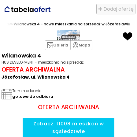
✚ Dodaj ofertę
fosław
>
Wilanowska 4 - nowe mieszkania na sprzedaż w Józefosławiu
Galeria
Mapa
Wilanowska 4
HUS DEVELOPMENT - mieszkania na sprzedaż
OFERTA ARCHIWALNA
Józefosław, ul. Wilanowska 4
Termin oddania
:
gotowe do odbioru
OFERTA ARCHIWALNA
Zobacz
111008
mieszkań
w
sąsiedztwie