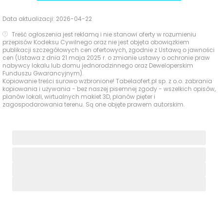
Data aktualizacji:
2026-04-22
Treść ogłoszenia jest reklamą i nie stanowi oferty w rozumieniu
przepisów Kodeksu Cywilnego oraz nie jest objęta obowiązkiem
publikacji szczegółowych cen ofertowych, zgodnie z Ustawą o jawności
cen (Ustawa z dnia 21 maja 2025 r. o zmianie ustawy o ochronie praw
nabywcy lokalu lub domu jednorodzinnego oraz Deweloperskim
Funduszu Gwarancyjnym).
Kopiowanie treści surowo wzbronione! Tabelaofert.pl sp. z o.o. zabrania
kopiowania i używania - bez naszej pisemnej zgody - wszelkich opisów,
planów lokali, wirtualnych makiet 3D, planów pięter i
zagospodarowania terenu. Są one objęte prawem autorskim.