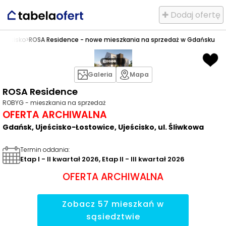
✚ Dodaj ofertę
Ujeścisko
>
ROSA Residence - nowe mieszkania na sprzedaż w Gdańsku
Galeria
Mapa
ROSA Residence
ROBYG - mieszkania na sprzedaż
OFERTA ARCHIWALNA
Gdańsk, Ujeścisko-Łostowice, Ujeścisko, ul. Śliwkowa
Termin oddania
:
Etap I - II kwartał 2026, Etap II - III kwartał 2026
OFERTA ARCHIWALNA
Zobacz
57
mieszkań
w
sąsiedztwie