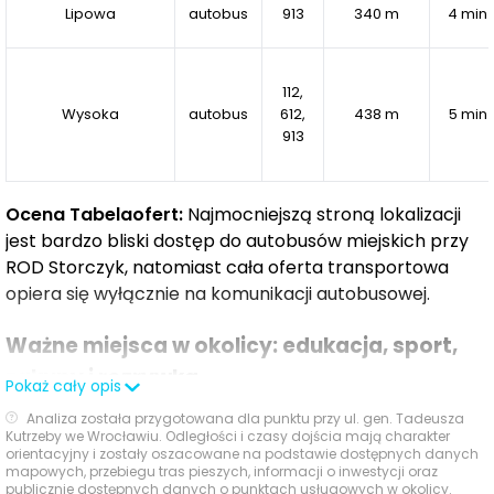
Lipowa
autobus
913
340 m
4 min
112,
Wysoka
autobus
612,
438 m
5 min
913
Ocena Tabelaofert:
Najmocniejszą stroną lokalizacji
jest bardzo bliski dostęp do autobusów miejskich przy
ROD Storczyk, natomiast cała oferta transportowa
opiera się wyłącznie na komunikacji autobusowej.
Ważne miejsca w okolicy: edukacja, sport,
zakupy i rozrywka
Pokaż cały opis
Analiza została przygotowana dla punktu przy ul. gen. Tadeusza
W najbliższym otoczeniu inwestycji wyróżniają się
Kutrzeby we Wrocławiu. Odległości i czasy dojścia mają charakter
orientacyjny i zostały oszacowane na podstawie dostępnych danych
wybrane placówki edukacyjne, rekreacyjne i handlowo-
mapowych, przebiegu tras pieszych, informacji o inwestycji oraz
rozrywkowe, które wspierają wygodny, rodzinny styl
publicznie dostępnych danych o punktach usługowych w okolicy.