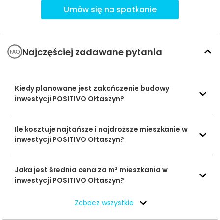
Bielany
Umów się na spotkanie
Ocena Tabelaofert:
Lokalizacja zapewnia szczególnie
wygodny dostęp do codziennych potrzeb rodzinnych
Najczęściej zadawane pytania
oraz szybki dojazd do rekreacji i większych zakupów.
Usługi na co dzień: zakupy, zdrowie i
gastronomia - w promieniu 1 km
Kiedy planowane jest zakończenie budowy
inwestycji POSITIVO Ołtaszyn?
W najbliższym otoczeniu inwestycji codzienne usługi są
dostępne głównie w rejonie ul. Zwycięskiej, co zapewnia
Ile kosztuje najtańsze i najdroższe mieszkanie w
mieszkańcom wygodny pieszy dostęp do podstawowej
inwestycji POSITIVO Ołtaszyn?
oferty handlowej, zdrowotnej i usługowej.
Jaka jest średnia cena za m² mieszkania w
Czas
inwestycji POSITIVO Ołtaszyn?
Typ usługi
Nazwa
Odległość
pieszo
Zobacz wszystkie
Chata Polska
378 m
6 min
Sklepy,