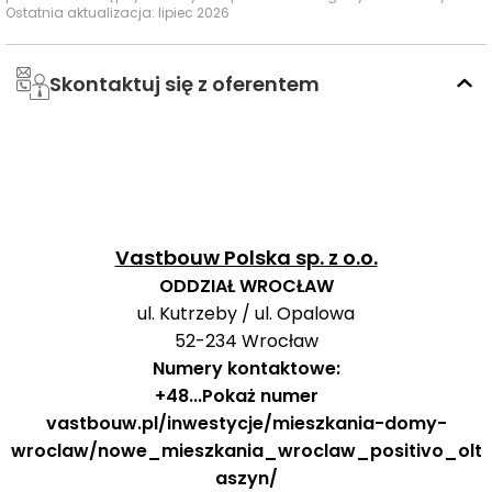
Ostatnia aktualizacja: lipiec 2026
życia.
Nazwa
Czas
C
Skontaktuj się z oferentem
Typ usługi
Odległość
usługi
pieszo
samo
Punkt
Przedszkolny
574 m
7 min
Zaczarowana
Kraina
Przedszkola
Vastbouw Polska sp. z o.o.
Punkt
Przedszkolny
695 m
8 min
1
ODDZIAŁ WROCŁAW
Montemondo
ul. Kutrzeby / ul. Opalowa
52-234
Wrocław
Baseny i
Obiekty
Numery kontaktowe:
aquario
1677 m
21 min
3
sportowe
+48
...
Pokaż numer
vastbouw.pl/inwestycje/mieszkania-domy-
Park
wroclaw/nowe_mieszkania_wroclaw_positivo_olt
Centra
Handlowy
4913 m
63 min
7
aszyn/
handlowe
Auchan