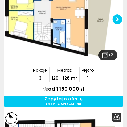
+
2
Pokoje
Metraż
Piętro
3
120
-
126
m²
1
od 1 150 000 zł
Zapytaj o ofertę
OFERTA SPECJALNA