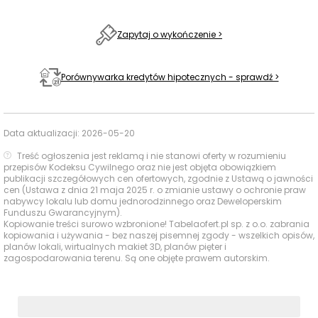
supermarkety,
Auchan
dyskonty
430 m
7 min
Supermarket
Zapytaj o wykończenie >
Apteka Dr.Max
430 m
7 min
Apteki
Porównywarka kredytów hipotecznych - sprawdź >
Apteka
880 m
13 min
Ołtaszyńska
GLS Parcel Shop
430 m
7 min
Data aktualizacji:
2026-05-20
Poczta i
paczkomaty
Paczkomat InPost
Treść ogłoszenia jest reklamą i nie stanowi oferty w rozumieniu
449 m
7 min
WYX01M
przepisów Kodeksu Cywilnego oraz nie jest objęta obowiązkiem
publikacji szczegółowych cen ofertowych, zgodnie z Ustawą o jawności
cen (Ustawa z dnia 21 maja 2025 r. o zmianie ustawy o ochronie praw
Studio Wuef
430 m
7 min
nabywcy lokalu lub domu jednorodzinnego oraz Deweloperskim
Funduszu Gwarancyjnym).
Siłownie i
Kopiowanie treści surowo wzbronione! Tabelaofert.pl sp. z o.o. zabrania
EgoBody Studio
kluby fitness
kopiowania i używania - bez naszej pisemnej zgody - wszelkich opisów,
Treningu
430 m
7 min
planów lokali, wirtualnych makiet 3D, planów pięter i
Personalnego
zagospodarowania terenu. Są one objęte prawem autorskim.
Różana
460 m
7 min
Kawiarnie i
restauracje
Restauracja