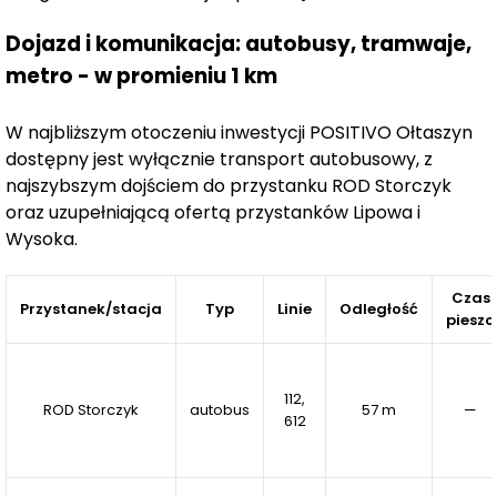
Dojazd i komunikacja: autobusy, tramwaje,
metro - w promieniu 1 km
W najbliższym otoczeniu inwestycji POSITIVO Ołtaszyn
dostępny jest wyłącznie transport autobusowy, z
najszybszym dojściem do przystanku ROD Storczyk
oraz uzupełniającą ofertą przystanków Lipowa i
Wysoka.
Czas
Przystanek/stacja
Typ
Linie
Odległość
pieszo
112,
ROD Storczyk
autobus
57 m
—
612