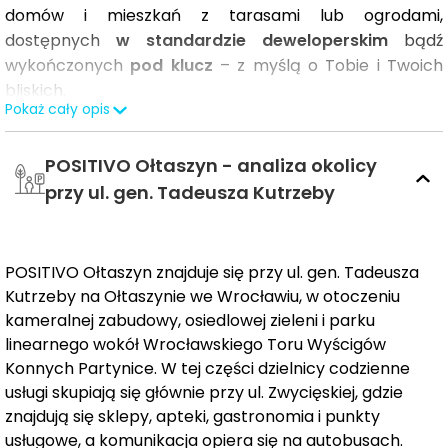
domów i mieszkań z tarasami lub ogrodami,
dostępnych
w standardzie deweloperskim
bądź
wykończonych
pod klucz
– z myślą o Tobie i Twoich
bliskich.
Pokaż cały opis
Nowa inwestycja Vastbouw przy skrzyżowaniu ul.
POSITIVO Ołtaszyn - analiza okolicy
Kutrzeby Opalowej na wrocławskim Ołtaszynie stanowi
atrakcyjną propozycję dla osób poszukujących
przy ul. gen. Tadeusza Kutrzeby
spokojnego otoczenia i dobrze skomunikowanej
lokalizacji. Powstał tu
kameralny zespół domów
szeregowych oraz mieszkań z ogrodami lub
POSITIVO Ołtaszyn znajduje się przy ul. gen. Tadeusza
tarasami
– przyjazna przestrzeń do życia dla par i
Kutrzeby na Ołtaszynie we Wrocławiu, w otoczeniu
rodzin z dziećmi, w której z łatwością odnajdziesz ciszę i
kameralnej zabudowy, osiedlowej zieleni i parku
rozpoczniesz kolejny etap swojej codzienności.
linearnego wokół Wrocławskiego Toru Wyścigów
Konnych Partynice. W tej części dzielnicy codzienne
usługi skupiają się głównie przy ul. Zwycięskiej, gdzie
znajdują się sklepy, apteki, gastronomia i punkty
usługowe, a komunikacja opiera się na autobusach.