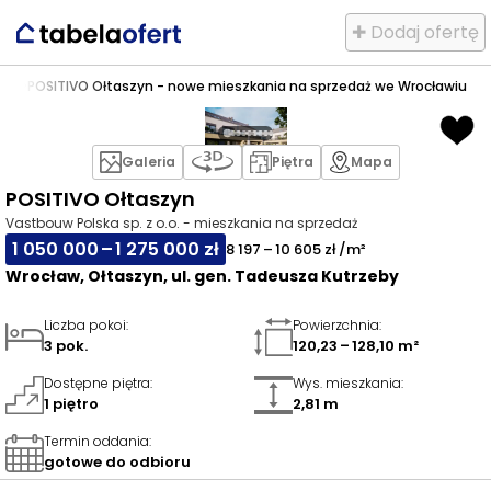
✚ Dodaj ofertę
zyn
>
POSITIVO Ołtaszyn - nowe mieszkania na sprzedaż we Wrocławiu
Galeria
Piętra
Mapa
POSITIVO Ołtaszyn
Vastbouw Polska sp. z o.o. - mieszkania na sprzedaż
1 050 000 – 1 275 000 zł
8 197 – 10 605 zł /m²
Wrocław, Ołtaszyn, ul. gen. Tadeusza Kutrzeby
Liczba pokoi
:
Powierzchnia
:
3 pok.
120,23 – 128,10 m²
Dostępne piętra
:
Wys. mieszkania
:
1 piętro
2,81 m
Termin oddania
:
gotowe do odbioru