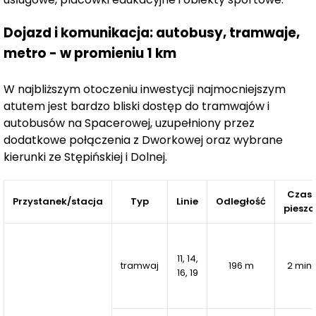
odpoczynkowi i rekreacji na świeżym powietrzu.
Mieszkańcy PianoForte mogą korzystać z uroków
Dojazd i komunikacja: autobusy, tramwaje,
spokojnej, zielonej okolicy, nie rezygnując z wygody
metro - w promieniu 1 km
życia w centrum miasta. Dogodne połączenia
komunikacyjne zapewniają szybki dojazd do
W najbliższym otoczeniu inwestycji najmocniejszym
Śródmieścia oraz innych dzielnic Warszawy.
atutem jest bardzo bliski dostęp do tramwajów i
autobusów na Spacerowej, uzupełniony przez
Architektura inspirowana modernizmem
dodatkowe połączenia z Dworkowej oraz wybrane
kierunki ze Stępińskiej i Dolnej.
Budynek o wysokości siedmiu kondygnacji został
zaprojektowany w kształcie litery
C
, z elegancką
Czas
Przystanek/stacja
Typ
Linie
Odległość
elewacją wykonaną z
naturalnej, srebrzysto-szarej
pieszo
cegły
. Zaokrąglone narożniki, przeszklone balkony i
starannie dobrane detale nawiązują do
11, 14,
charakterystycznych elementów warszawskiej
tramwaj
196 m
2 min
16, 19
architektury międzywojennej. Drewniana stolarka
okienna utrzymana w spójnej kolorystyce podkreśla
szlachetny charakter projektu. Centralnym punktem