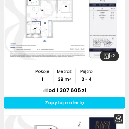
+
2
Pokoje
Metraż
Piętro
1
39
m²
3 - 4
od 1 307 605 zł
Zapytaj o ofertę