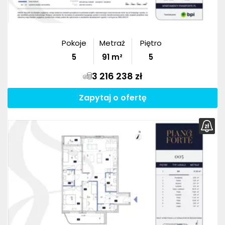
Pokoje
Metraż
Piętro
5
91
m²
5
3 216 238 zł
Zapytaj o ofertę