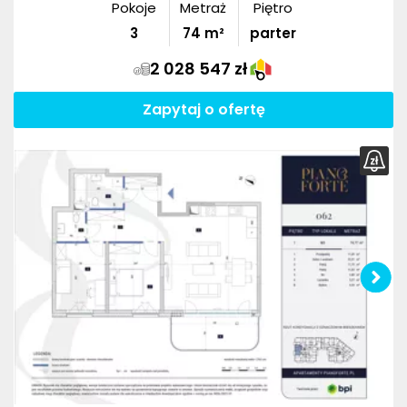
Pokoje
Metraż
Piętro
3
74
m²
parter
2 028 547 zł
Zapytaj o ofertę