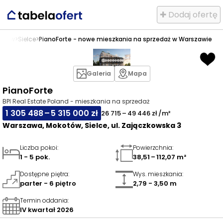
✚ Dodaj ofertę
otów
>
Sielce
>
PianoForte - nowe mieszkania na sprzedaż w Warszawie
Galeria
Mapa
PianoForte
BPI Real Estate Poland - mieszkania na sprzedaż
1 305 488 – 5 315 000 zł
26 715 – 49 446 zł /m²
Warszawa, Mokotów, Sielce, ul. Zajączkowska 3
Liczba pokoi
:
Powierzchnia
:
1 - 5 pok.
38,51 – 112,07 m²
Dostępne piętra
:
Wys. mieszkania
:
parter - 6 piętro
2,79 - 3,50 m
Termin oddania
:
IV kwartał 2026