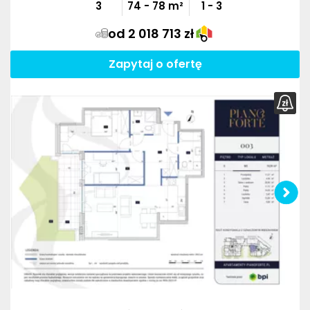
3
74
-
78
m²
1 - 3
od 2 018 713 zł
Zapytaj o ofertę