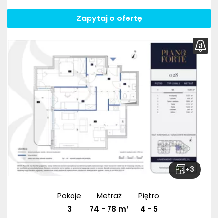
Zapytaj o ofertę
+
3
Pokoje
Metraż
Piętro
3
74
-
78
m²
4 - 5