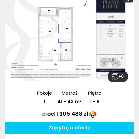
+
6
Pokoje
Metraż
Piętro
1
41
-
43
m²
1 - 6
od 1 305 488 zł
Zapytaj o ofertę