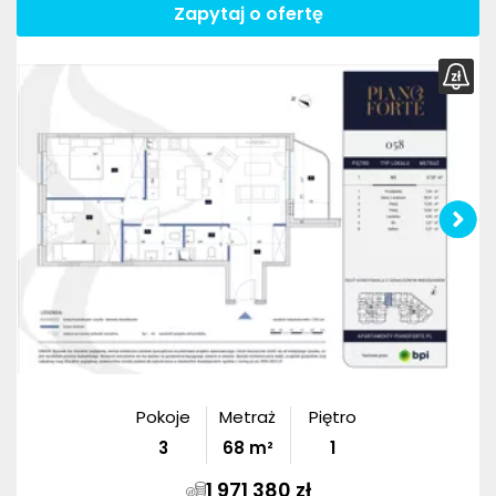
Zapytaj o ofertę
Pokoje
Metraż
Piętro
3
68
m²
1
1 971 380 zł