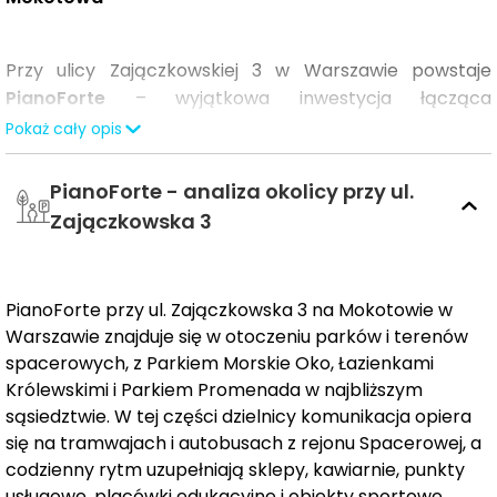
Przy ulicy Zajączkowskiej 3 w Warszawie powstaje
PianoForte
– wyjątkowa inwestycja łącząca
nowoczesną elegancję z ponadczasową architekturą
Pokaż cały opis
Mokotowa. Projekt harmonijnie wpisuje się w otoczenie,
tworząc przestrzeń, w której estetyka spotyka się z
PianoForte - analiza okolicy przy ul.
funkcjonalnością. Wyróżnia go starannie dopracowana
Zajączkowska 3
forma, inspirowana warszawskim modernizmem, oraz
wysoka jakość zastosowanych materiałów.
PianoForte przy ul. Zajączkowska 3 na Mokotowie w
Warszawie znajduje się w otoczeniu parków i terenów
Lokalizacja w otoczeniu zieleni
spacerowych, z Parkiem Morskie Oko, Łazienkami
Królewskimi i Parkiem Promenada w najbliższym
Inwestycja powstaje w jednej z najbardziej
sąsiedztwie. W tej części dzielnicy komunikacja opiera
malowniczych części Mokotowa, w otoczeniu licznych
się na tramwajach i autobusach z rejonu Spacerowej, a
terenów zielonych. Bliskość
parków Morskie Oko i
codzienny rytm uzupełniają sklepy, kawiarnie, punkty
Łazienki Królewskie
sprzyja codziennemu
usługowe, placówki edukacyjne i obiekty sportowe.