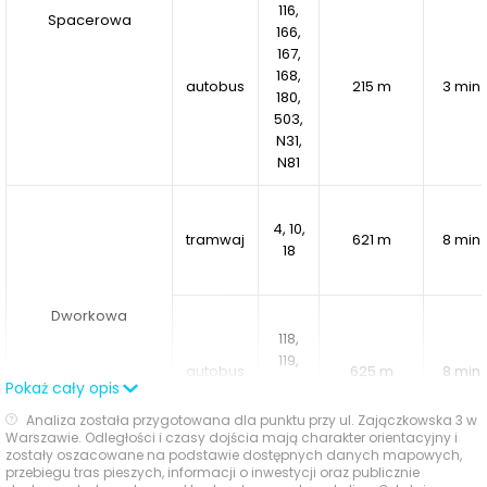
116,
Spacerowa
dziedzińca zostanie
brzoza
, symbol spokoju i harmonii,
166,
otoczona kompozycjami krzewów, traw i bylin. Ogródki
167,
168,
mieszkań parterowych zostaną odgrodzone gęstymi
autobus
215 m
3 min
180,
żywopłotami, co zapewni prywatność i kameralność.
503,
N31,
N81
Eleganckie wnętrza i nowoczesne rozwiązania
4, 10,
W PianoForte powstanie
100 apartamentów
o
tramwaj
621 m
8 min
18
powierzchniach od
38 do 134 m²
, obejmujących od 1 do
4 pokoi. Ponadstandardowa wysokość sufitów – od
2,79
m do 3,5 m
– w połączeniu z dużymi przeszkleniami i
Dworkowa
118,
zaokrąglonymi oknami gwarantuje doskonałe
119,
doświetlenie oraz poczucie przestrzeni. Mieszkania
autobus
625 m
8 min
138,
Pokaż cały opis
zlokalizowane na najwyższych piętrach zyskają
tarasy
N37
Analiza została przygotowana dla punktu przy ul. Zajączkowska 3 w
dachowe
, natomiast apartamenty parterowe zostaną
Warszawie. Odległości i czasy dojścia mają charakter orientacyjny i
przygotowane do montażu zewnętrznych rolet.
zostały oszacowane na podstawie dostępnych danych mapowych,
przebiegu tras pieszych, informacji o inwestycji oraz publicznie
131,