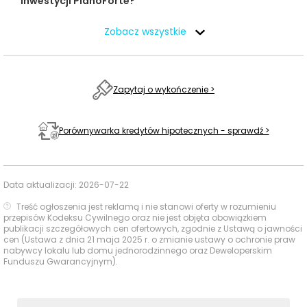
inwestycji PianoForte?
Ogólnokształcące
928 m
12 min
im. Miguela de
Zobacz wszystkie
Szkoły
Cervantesa
średnie
II Liceum
Ogólnokształcące
2157 m
28 min
Zapytaj o wykończenie >
im. S. Batorego
Szkoła Wyższa
Porównywarka kredytów hipotecznych - sprawdź >
Wymiaru
570 m
8 min
Sprawiedliwości
Uczelnie
wyższe
Szkoła Główna
Data aktualizacji:
2026-07-22
Handlowa
797 m
11 min
(budynek M)
Treść ogłoszenia jest reklamą i nie stanowi oferty w rozumieniu
przepisów Kodeksu Cywilnego oraz nie jest objęta obowiązkiem
publikacji szczegółowych cen ofertowych, zgodnie z Ustawą o jawności
Centrum
Baseny i
1554 m
20 min
cen (Ustawa z dnia 21 maja 2025 r. o zmianie ustawy o ochronie praw
Warszawianka
Obiekty
nabywcy lokalu lub domu jednorodzinnego oraz Deweloperskim
Funduszu Gwarancyjnym).
sportowe
Torwar
2505 m
33 min
Plac Unii
1205 m
16 min
Centra