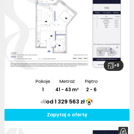
+
8
Pokoje
Metraż
Piętro
1
41
-
43
m²
2 - 6
od 1 329 563 zł
Zapytaj o ofertę