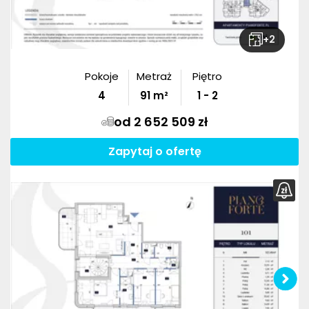
+
2
Pokoje
Metraż
Piętro
4
91
m²
1 - 2
od 2 652 509 zł
Zapytaj o ofertę