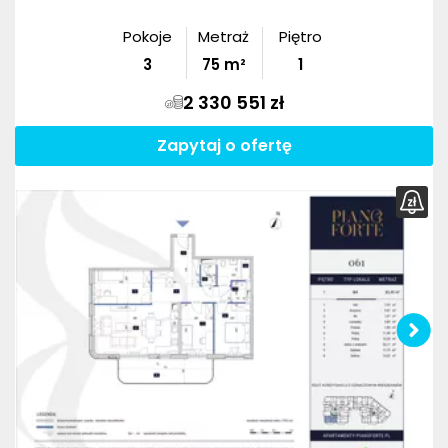
Pokoje
Metraż
Piętro
3
75
m²
1
2 330 551 zł
Zapytaj o ofertę