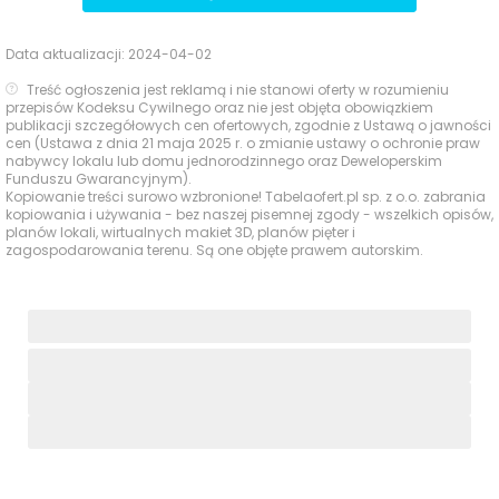
Data aktualizacji:
2024-04-02
Treść ogłoszenia jest reklamą i nie stanowi oferty w rozumieniu
przepisów Kodeksu Cywilnego oraz nie jest objęta obowiązkiem
publikacji szczegółowych cen ofertowych, zgodnie z Ustawą o jawności
cen (Ustawa z dnia 21 maja 2025 r. o zmianie ustawy o ochronie praw
nabywcy lokalu lub domu jednorodzinnego oraz Deweloperskim
Funduszu Gwarancyjnym).
Kopiowanie treści surowo wzbronione! Tabelaofert.pl sp. z o.o. zabrania
kopiowania i używania - bez naszej pisemnej zgody - wszelkich opisów,
planów lokali, wirtualnych makiet 3D, planów pięter i
zagospodarowania terenu. Są one objęte prawem autorskim.