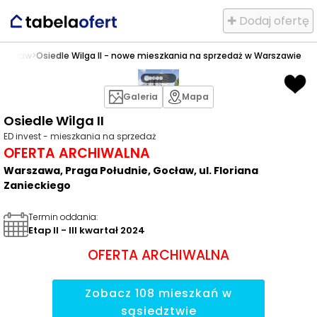
✚ Dodaj ofertę
Gocław
>
Osiedle Wilga II - nowe mieszkania na sprzedaż w Warszawie
Galeria
Mapa
Osiedle Wilga II
ED invest - mieszkania na sprzedaż
OFERTA ARCHIWALNA
Warszawa, Praga Południe, Gocław, ul. Floriana
Zanieckiego
Termin oddania
:
Etap II - III kwartał 2024
OFERTA ARCHIWALNA
Zobacz
108
mieszkań
w
sąsiedztwie