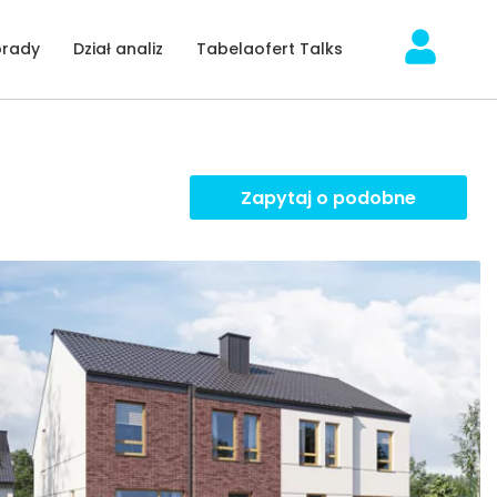
orady
Dział analiz
Tabelaofert Talks
Zapytaj o podobne