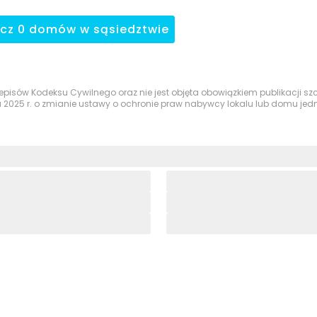
acz
0
domów
w sąsiedztwie
przepisów Kodeksu Cywilnego oraz nie jest objęta obowiązkiem publikacji 
a 2025 r. o zmianie ustawy o ochronie praw nabywcy lokalu lub domu je