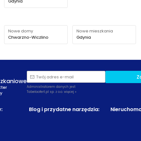
Gdynia
Nowe domy
Nowe mieszkania
Chwarzno-Wiczlino
Gdynia
Z
Twój adres e-mail
szkaniowe
tter
Administratorem danych jest
Tabelaofert.pl sp. z o.o.
więcej »
zy
w
:
Blog i przydatne narzędzia
:
Nieruchomo