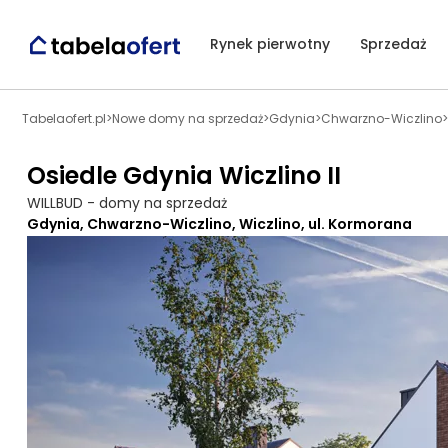
Rynek pierwotny
Sprzedaż
Tabelaofert.pl
>
Nowe domy na sprzedaż
>
Gdynia
>
Chwarzno-Wiczlino
>
Osiedle Gdynia Wiczlino II
WILLBUD - domy na sprzedaż
Gdynia, Chwarzno-Wiczlino, Wiczlino, ul. Kormorana