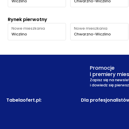
Wiczlino
Chwarzno-Wiczlino
Rynek pierwotny
Nowe mieszkania
Nowe mieszkania
Wiczlino
Chwarzno-Wiczlino
Promocje
i premiery mie
Zapisz się na newsle
i dowiedz się pierws
Tabelaofert.pl
:
Dla profesjonalistó