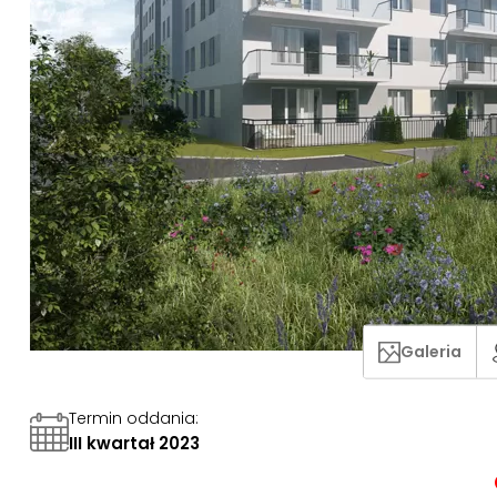
Galeria
Termin oddania
:
III kwartał 2023