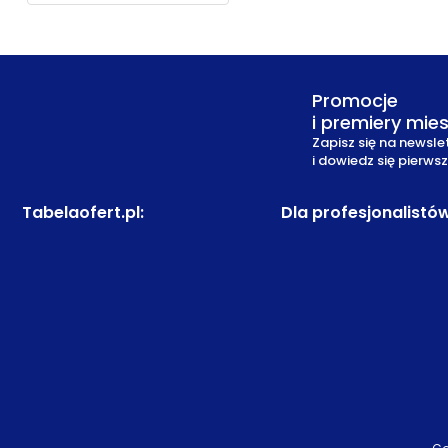
Promocje
i premiery mie
Zapisz się na newsle
i dowiedz się pierws
Tabelaofert.pl
:
Dla profesjonalistó