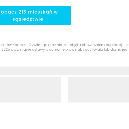
Zobacz
215
mieszkań
w
sąsiedztwie
przepisów Kodeksu Cywilnego oraz nie jest objęta obowiązkiem publikacji 
a 2025 r. o zmianie ustawy o ochronie praw nabywcy lokalu lub domu je