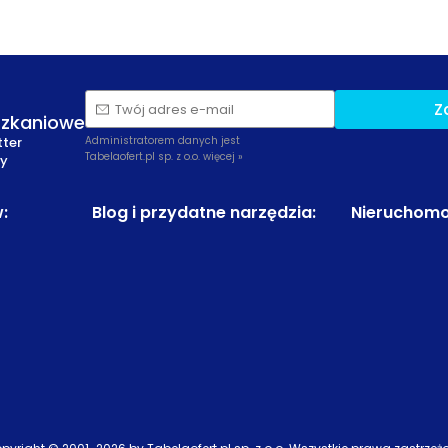
Z
Twój adres e-mail
szkaniowe
tter
Administratorem danych jest
Tabelaofert.pl sp. z o.o.
więcej »
zy
w
:
Blog i przydatne narzędzia
:
Nieruchomo