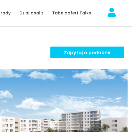
orady
Dział analiz
Tabelaofert Talks
Zapytaj o podobne