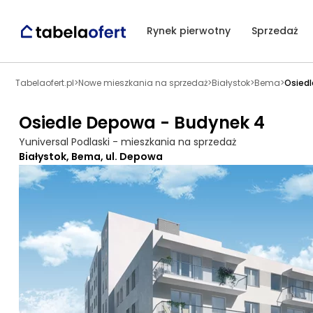
Rynek pierwotny
Sprzedaż
Tabelaofert.pl
>
Nowe mieszkania na sprzedaż
>
Białystok
>
Bema
>
Osiedl
Osiedle Depowa - Budynek 4
Yuniversal Podlaski - mieszkania na sprzedaż
Białystok, Bema, ul. Depowa