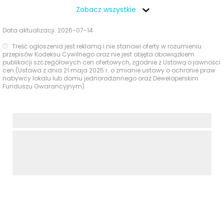
gastronomia - w promieniu 1 km
Zobacz wszystkie
W najbliższym otoczeniu inwestycji dostępne są
Data aktualizacji:
2026-07-14
podstawowe usługi codzienne, a część z nich można
Treść ogłoszenia jest reklamą i nie stanowi oferty w rozumieniu
osiągnąć bardzo szybko pieszo.
przepisów Kodeksu Cywilnego oraz nie jest objęta obowiązkiem
publikacji szczegółowych cen ofertowych, zgodnie z Ustawą o jawności
cen (Ustawa z dnia 21 maja 2025 r. o zmianie ustawy o ochronie praw
Czas
nabywcy lokalu lub domu jednorodzinnego oraz Deweloperskim
Typ usługi
Nazwa
Odległość
Funduszu Gwarancyjnym).
pieszo
Orlen
Sklepy,
562 m
8 min
convenience
supermarkety,
dyskonty
abc
667 m
10 min
Apteka
Apteki
Cosmedica, ul.
823 m
12 min
Katowicka 64
Paczkomat InPost
MYS16M,
457 m
7 min
Bończyka 40