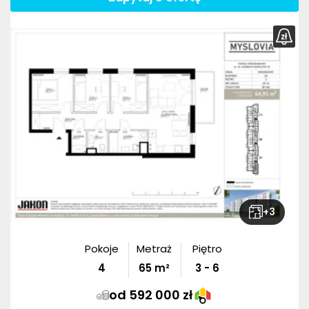
+
3
Pokoje
Metraż
Piętro
4
65
m²
3 - 6
od 592 000 zł