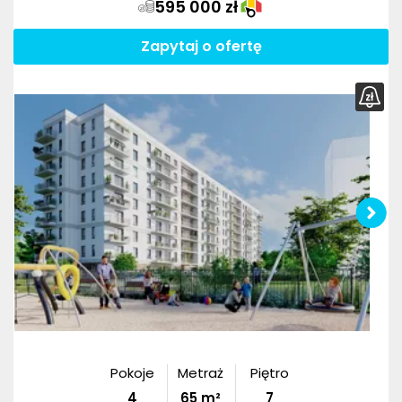
595 000 zł
Zapytaj o ofertę
Pokoje
Metraż
Piętro
4
65
m²
7