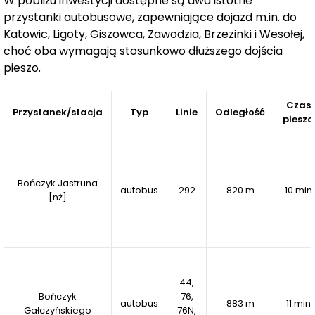
W pobliżu inwestycji dostępne są dwa istotne
bezpośrednim otoczeniu dostępna jest
rozwinięta
przystanki autobusowe, zapewniające dojazd m.in. do
infrastruktura
, obejmująca galerię handlową Quick
Katowic, Ligoty, Giszowca, Zawodzia, Brzezinki i Wesołej,
Park, halę widowiskowo-sportową MOSiR Mysłowice,
choć oba wymagają stosunkowo dłuższego dojścia
pieszo.
salony urody, kompleks bankietowo-konferencyjny
Szyb Bończyk, a także placówki edukacyjne, takie jak
żłobki, przedszkola i szkoły. W pobliżu znajdują się
Czas
Przystanek/stacja
Typ
Linie
Odległość
pieszo
również tereny rekreacyjne sprzyjające aktywnemu
wypoczynkowi. Dodatkowo inwestycja zapewnia
sprawny dojazd do centrum Katowic, oddalonego o
około 12 minut, oraz dogodne połączenia z innymi
Bończyk Jastruna
miastami Górnośląsko-Zagłębiowskiej Metropolii.
autobus
292
820 m
10 min
[nż]
44,
Bończyk
76,
autobus
883 m
11 min
Gałczyńskiego
76N,