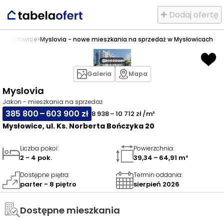
✚ Dodaj ofertę
ż
>
Mysłowice
>
Myslovia - nowe mieszkania na sprzedaż w Mysłowicach
Galeria
Mapa
Myslovia
Jakon - mieszkania na sprzedaż
385 800 – 603 900 zł
8 938 – 10 712 zł /m²
Mysłowice, ul. Ks. Norberta Bończyka 20
Liczba pokoi
:
Powierzchnia
:
2 - 4 pok.
39,34 – 64,91 m²
Dostępne piętra
:
Termin oddania
:
parter - 8 piętro
sierpień 2026
Dostępne mieszkania