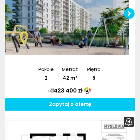
Pokoje
Metraż
Piętro
2
42
m²
5
423 400 zł
Zapytaj o ofertę