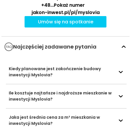
Farmaceutyczny
+48
...
Pokaż numer
jakon-inwest.pl/pl/myslovia
Miejski Ośrodek
314 m
4 min
Baseny i
Sportu i Rekreacji
Umów się na spotkanie
Obiekty
sportowe
Gym&Fitness
462 m
6 min
Maximus
Najczęściej zadawane pytania
Centrum
Handlowe Quick
974 m
12 min
Centra
Park Mysłowice
handlowe
Kiedy planowane jest zakończenie budowy
Centrum 4
2318 m
29 min
inwestycji Myslovia?
Ocena Tabelaofert:
Lokalizacja zapewnia bardzo
Ile kosztuje najtańsze i najdroższe mieszkanie w
wygodny dostęp do codziennych zakupów i aktywności
inwestycji Myslovia?
sportowej, a oferta edukacyjna pozostaje praktyczna
zwłaszcza przy krótkim dojeździe samochodem.
Jaka jest średnia cena za m² mieszkania w
Usługi na co dzień: zakupy, zdrowie i
inwestycji Myslovia?