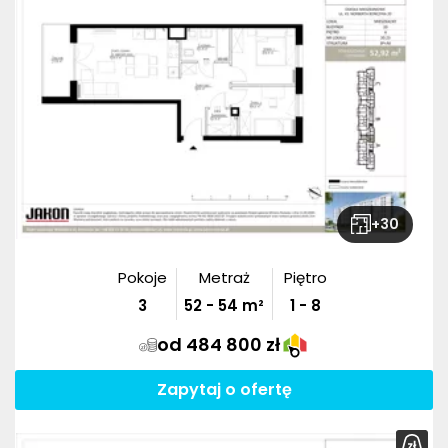
+
30
Pokoje
Metraż
Piętro
3
52
-
54
m²
1 - 8
od 484 800 zł
Zapytaj o ofertę