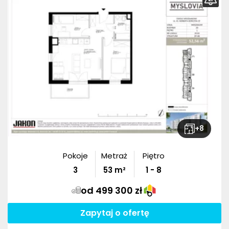
+
8
Pokoje
Metraż
Piętro
3
53
m²
1 - 8
od 499 300 zł
Zapytaj o ofertę