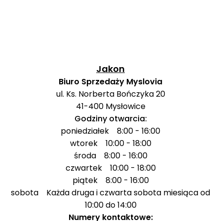
Miejskie
1550 m
19 min
Przedszkole nr 62
Przedszkola
Przedszkole
1723 m
22 min
Miejskie Nr.13
Jakon
Liceum
Szkoły
Biuro Sprzedaży Myslovia
Ogólnokształcące
1808 m
22 min
średnie
ul. Ks. Norberta Bończyka 20
In Altum
41-400
Mysłowice
Akademia
Godziny otwarcia:
Ignatianum
poniedziałek 8:00 - 16:00
Wydział
wtorek 10:00 - 18:00
Zamiejscowy
2981 m
39 min
środa 8:00 - 16:00
Nauk
Uczelnie
Humanistycznych i
czwartek 10:00 - 18:00
wyższe
Społecznych w
piątek 8:00 - 16:00
Mysłowicach
sobota Każda druga i czwarta sobota miesiąca od
10:00 do 14:00
Śląski Uniwersytet
Medyczny Wydział
3882 m
49 min
Numery kontaktowe: