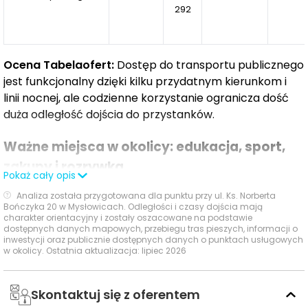
292
Ocena Tabelaofert:
Dostęp do transportu publicznego
jest funkcjonalny dzięki kilku przydatnym kierunkom i
linii nocnej, ale codzienne korzystanie ogranicza dość
duża odległość dojścia do przystanków.
Ważne miejsca w okolicy: edukacja, sport,
zakupy i rozrywka
Pokaż cały opis
Analiza została przygotowana dla punktu przy ul. Ks. Norberta
W najbliższym otoczeniu inwestycji wyróżnia się
Bończyka 20 w Mysłowicach. Odległości i czasy dojścia mają
wygodny dostęp do codziennych usług, edukacji oraz
charakter orientacyjny i zostały oszacowane na podstawie
dostępnych danych mapowych, przebiegu tras pieszych, informacji o
zakupów, a także do wybranych obiektów sportowych i
inwestycji oraz publicznie dostępnych danych o punktach usługowych
rozrywkowych.
w okolicy. Ostatnia aktualizacja: lipiec 2026
Czas
Skontaktuj się z oferentem
Typ usługi
Nazwa usługi
Odległość
pieszo
s