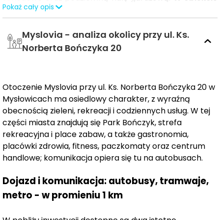
Pokaż cały opis
przewidziano 129 lokali mieszkalnych oraz 6 lokali
usługowych
. Projekt wyróżnia się nowoczesną formą
Myslovia - analiza okolicy przy ul. Ks.
architektoniczną oraz podwyższonym standardem
wykończenia, co przekłada się na komfort użytkowania
Norberta Bończyka 20
oraz poczucie bezpieczeństwa mieszkańców.
W ofercie znajdują się 2-, 3- i 4-pokojowe mieszkania o
Otoczenie Myslovia przy ul. Ks. Norberta Bończyka 20 w
powierzchniach od 40 do 65 m². Lokale usytuowane na
Mysłowicach ma osiedlowy charakter, z wyraźną
parterze będą dysponowały prywatnymi
ogródkami
,
obecnością zieleni, rekreacji i codziennych usług. W tej
natomiast mieszkania położone na wyższych
części miasta znajdują się Park Bończyk, strefa
kondygnacjach zostaną wyposażone w
balkony.
rekreacyjna i place zabaw, a także gastronomia,
placówki zdrowia, fitness, paczkomaty oraz centrum
Część usługowa została zaplanowana na parterze
handlowe; komunikacja opiera się tu na autobusach.
budynku i obejmuje lokale o powierzchniach od 40 do
Dojazd i komunikacja: autobusy, tramwaje,
60 m², co stwarza dogodne warunki do prowadzenia
działalności handlowo-usługowej.
metro - w promieniu 1 km
Atutem inwestycji jest także jej lokalizacja. W