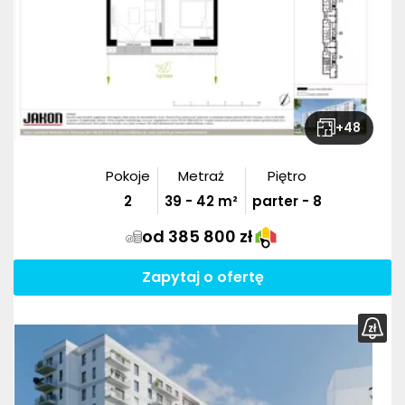
+
48
Pokoje
Metraż
Piętro
2
39
-
42
m²
parter - 8
od 385 800 zł
Zapytaj o ofertę