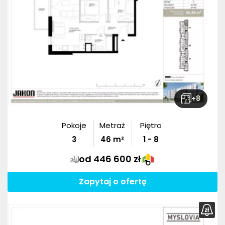
+
8
Pokoje
Metraż
Piętro
3
46
m²
1 - 8
od 446 600 zł
Zapytaj o ofertę