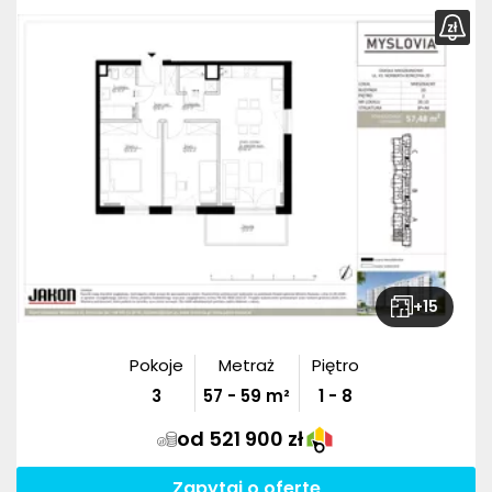
+
15
Pokoje
Metraż
Piętro
3
57
-
59
m²
1 - 8
od 521 900 zł
Zapytaj o ofertę