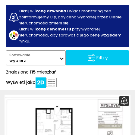
Kliknij w
ikonę dzwonka
i włącz monitoring cen -
poinformujemy Cię, gdy cena wybranej przez Ciebie
nieruchomości zmieni się.
Kliknij w
ikonę cenometru
przy wybranej
nieruchomości, aby sprawdzić jego cenę względem
rynku.
Sortowanie
Filtry
wybierz
Znaleziono
115
mieszkań
Wyświetl jako