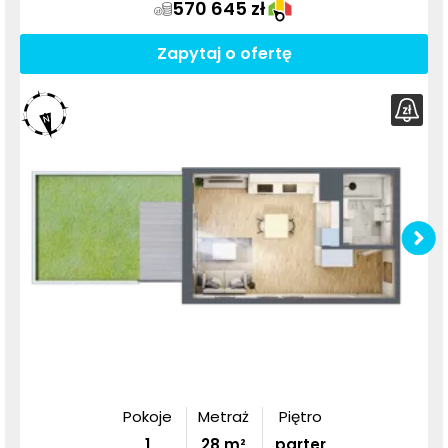
570 645 zł
Zapytaj o ofertę
Pokoje
Metraż
Piętro
1
28
m²
parter