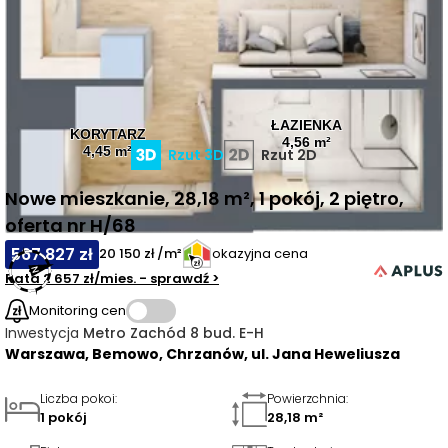
ŁAZIENKA
KORYTARZ
4,56 m²
4,45 m²
Rzut 3D
Rzut 2D
Nowe mieszkanie, 28,18 m², 1 pokój, 2 piętro,
oferta nr H/68
567 827 zł
20 150 zł /m²
okazyjna cena
Rata
2 657 zł
/mies.
- sprawdź
>
Monitoring cen
Inwestycja
Metro Zachód 8 bud. E-H
Warszawa, Bemowo, Chrzanów, ul. Jana Heweliusza
Liczba pokoi
:
Powierzchnia
:
1 pokój
28,18 m²