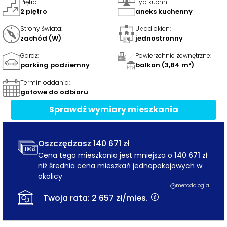
Piętro
:
Typ kuchni
:
2 piętro
aneks kuchenny
Strony świata
:
Układ okien
:
zachód (W)
jednostronny
Garaż
:
Powierzchnie zewnętrzne
:
parking podziemny
balkon (3,84 m²)
Termin oddania
:
gotowe do odbioru
Sprawdź wymiary
mieszkania
Oszczędzasz
140 671 zł
Cena tego mieszkania jest mniejsza o
140 671 zł
niż średnia cena mieszkań jednopokojowych w
okolicy
metodologia
Twoja rata:
2 657 zł
/mies.