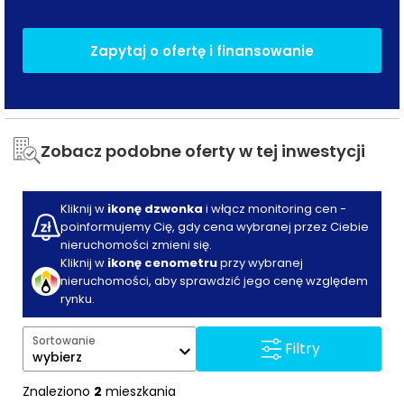
skrzydłowych ułatwia wnoszenie zakupów i
większych elementów wyposażenia, a szerokość
Zapytaj o ofertę i finansowanie
pozwala wygodnie się mijać i elastycznie ustawiać
stół czy sofę bez ryzyka blokowania przejścia.
Korytarz wejściowy
(4,45 m²) z wejściami do
wszystkich pomieszczeń – do
łazienki
oraz do
Zobacz podobne oferty w tej inwestycji
salonu z aneksem
– porządkuje ruch w mieszkaniu
od progu. Dwie pojemne szafy wpisane w korytarz
mieszczą odzież i akcesoria sezonowe, dzięki czemu
Kliknij w
ikonę dzwonka
i włącz monitoring cen -
poinformujemy Cię, gdy cena wybranej przez Ciebie
część dzienna pozostaje uporządkowana, a
nieruchomości zmieni się.
usytuowanie drzwi wejściowych obok łazienki
Kliknij w
ikonę cenometru
przy wybranej
zapewnia szybkie odświeżenie się po powrocie do
nieruchomości, aby sprawdzić jego cenę względem
domu.
rynku.
Zachodnia ekspozycja okien w salonie z aneksem
Sortowanie
Filtry
sprzyja popołudniowemu odpoczynkowi i posiłkom
wybierz
przy naturalnym świetle, a latem daje przyjemne
Znaleziono
2
mieszkania
wieczorne słońce na
balkonie
. Taki kierunek