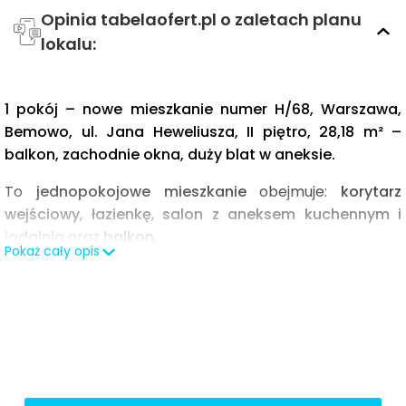
Opinia tabelaofert.pl o zaletach planu
lokalu:
1 pokój – nowe mieszkanie numer H/68, Warszawa,
Bemowo, ul. Jana Heweliusza, II piętro, 28,18 m² –
balkon, zachodnie okna, duży blat w aneksie.
To
jednopokojowe mieszkanie
obejmuje:
korytarz
wejściowy
,
łazienkę
,
salon z aneksem kuchennym i
jadalnią
oraz
balkon
.
Pokaż cały opis
Najważniejsze atuty układu.
Salon z aneksem kuchennym i jadalnią
(19,17 m²)
łączy wypoczynek, gotowanie i jedzenie w jednym,
dobrze doświetlonym wnętrzu, co w mieszkaniu
jednopokojowym eliminuje niepotrzebne ścianki i
korytarze. Sofa dwuosobowa z niskim stolikiem,