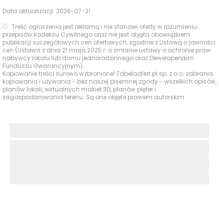
Data aktualizacji:
2026-07-31
Treść ogłoszenia jest reklamą i nie stanowi oferty w rozumieniu
przepisów Kodeksu Cywilnego oraz nie jest objęta obowiązkiem
publikacji szczegółowych cen ofertowych, zgodnie z Ustawą o jawności
cen (Ustawa z dnia 21 maja 2025 r. o zmianie ustawy o ochronie praw
nabywcy lokalu lub domu jednorodzinnego oraz Deweloperskim
Funduszu Gwarancyjnym).
Kopiowanie treści surowo wzbronione! Tabelaofert.pl sp. z o.o. zabrania
kopiowania i używania - bez naszej pisemnej zgody - wszelkich opisów,
planów lokali, wirtualnych makiet 3D, planów pięter i
zagospodarowania terenu. Są one objęte prawem autorskim.